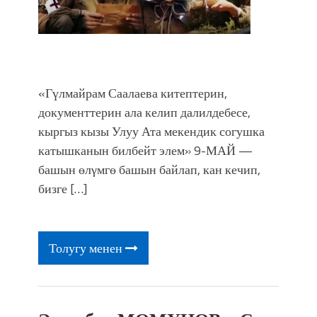
«Гүлмайрам Саалаева китептерин,
документтерин ала келип далилдебесе,
кыргыз кызы Улуу Ата мекендик согушка
катышканын билбейт элем» 9-МАЙ —
башын өлγмгө башын байлап, кан кечип,
бизге […]
Толугу менен