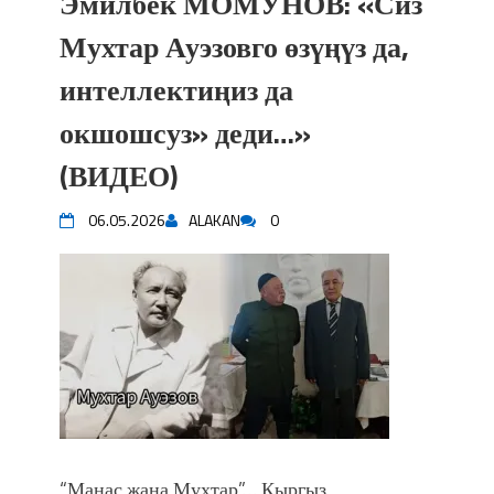
Эмилбек МОМУНОВ: «Сиз
Мухтар Ауэзовго өзүңүз да,
интеллектиңиз да
окшошсуз» деди…»
(ВИДЕО)
06.05.2026
ALAKAN
0
“Манас жана Мухтар”… Кыргыз