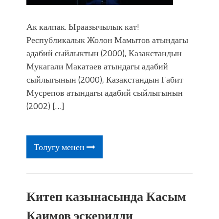
Ак калпак. Ыраазычылык кат!
Республикалык Жолон Мамытов атындагы
адабий сыйлыктын (2000), Казакстандын
Мукагали Макатаев атындагы адабий
сыйлыгынын (2000), Казакстандын Габит
Мусрепов атындагы адабий сыйлыгынын
(2002) […]
Толугу менен
Китеп казынасында Касым
Каимов эскерилди