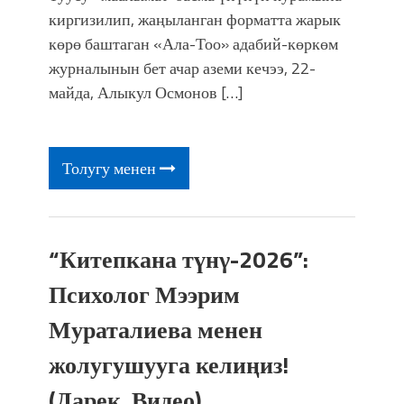
фонтанды көрүү үчүн Royal Central
киргизилип, жаңыланган форматта жарык
Park'ка 30 миң адам чогулду
көрө баштаган «Ала-Тоо» адабий-көркөм
журналынын бет ачар аземи кечээ, 22-
майда, Алыкул Осмонов […]
Толугу менен
“Китепкана түнγ-2026”:
Психолог Мээрим
Мураталиева менен
жолугушууга келиңиз!
(Дарек. Видео)