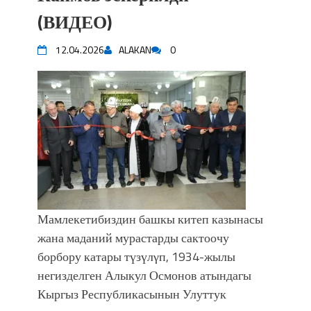
(ВИДЕО)
12.04.2026
ALAKAN
0
Мамлекетибиздин башкы китеп казынасы
жана маданий мурастарды сактоочу
борбору катары түзүлγп, 1934-жылы
негизделген Алыкул Осмонов атындагы
Кыргыз Республикасынын Улуттук