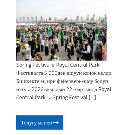
Spring Festival в Royal Central Park:
Фестивалга 5 000ден ашуун конок келди.
Бишкекте эң ири фейерверк-шоу болуп
өттү… 2026-жылдын 22-мартында Royal
Central Park’та Spring Festival […]
Толугу менен