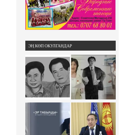
ЭҢ КӨП ОКУЛГАНДАР