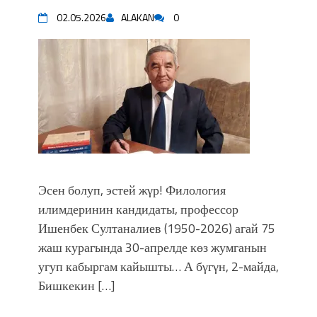
02.05.2026
ALAKAN
0
Эсен болуп, эстей жγр! Филология
илимдеринин кандидаты, профессор
Ишенбек Султаналиев (1950-2026) агай 75
жаш курагында 30-апрелде көз жумганын
угуп кабыргам кайышты… А бγгγн, 2-майда,
Бишкекин […]