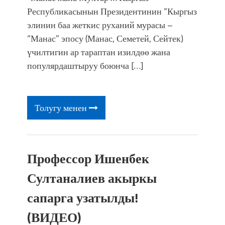
Республикасынын Президентинин “Кыргыз
элинин баа жеткис руханий мурасы –
“Манас” эпосу (Манас, Семетей, Сейтек)
үчилтигин ар тараптан изилдөө жана
популярдаштыруу боюнча […]
Толугу менен
Профессор Ишенбек
Султаналиев акыркы
сапарга узатылды!
(ВИДЕО)