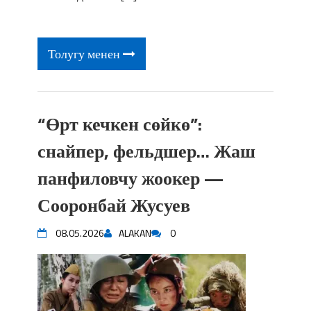
Толугу менен
“Өрт кечкен сөйкө”:
снайпер, фельдшер… Жаш
панфиловчу жоокер —
Сооронбай Жусуев
08.05.2026
ALAKAN
0