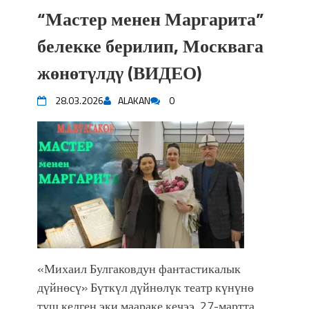
“Мастер менен Маргарита”
белекке берилип, Москвага
жөнөтγлдγ (ВИДЕО)
28.03.2026
ALAKAN
0
«Михаил Булгаковдун фантастикалык
дүйнөсү» Бүткүл дүйнөлүк театр күнүнө
туш келген эки маараке кечээ, 27-мартта