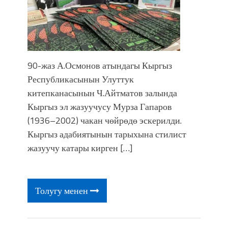
90-жаз А.Осмонов атындагы Кыргыз
Республикасынын Улуттук
китепканасынын Ч.Айтматов залында
Кыргыз эл жазуучусу Мурза Гапаров
(1936–2002) чакан чөйрөдө эскерилди.
Кыргыз адабиятынын тарыхына стилист
жазуучу катары кирген […]
Толугу менен