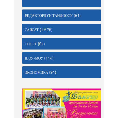
(81)
РЕДАКТОРДУН ТАНДООСУ
(1 676)
САЯСАТ
(81)
СПОРТ
(114)
ШОУ-МОУ
(91)
ЭКОНОМИКА