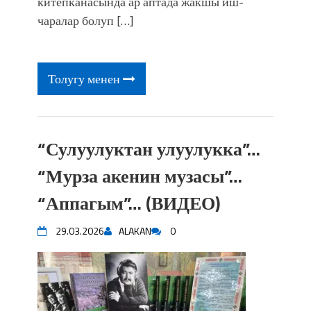
китепканасында ар аптада жакшы иш-
чаралар болуп […]
Толугу менен
“Сулуулуктан улуулукка”…
“Мурза акенин музасы”…
“Аппагым”… (ВИДЕО)
29.03.2026
ALAKAN
0