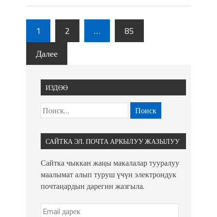
1
2
…
85
Далее
ИЗДӨӨ
САЙТКА ЭЛ. ПОЧТА АРКЫЛУУ ЖАЗЫЛУУ
Сайтка чыккан жаңы макалалар тууралуу
маалымат алып туруш үчүн электрондук
почтаңардын дарегин жазгыла.