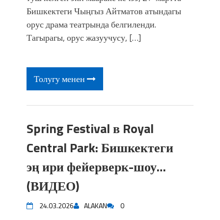
Бишкектеги Чыңгыз Айтматов атындагы
орус драма театрында белгиленди.
Тагырагы, орус жазуучусу, […]
Толугу менен
Spring Festival в Royal
Central Park: Бишкектеги
эң ири фейерверк-шоу…
(ВИДЕО)
24.03.2026
ALAKAN
0