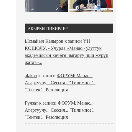
АКЫРКЫ ПИКИРЛЕР
Ысмайыл Кадыров
к записи
ҮН
КОШОЛУ: «Учурда «Манас» улуттук
академиясын көчөгө чыгаруу иши жүрүп
жатат»…
alakan
к записи
ФОРУМ: Манас…
Агартуучу… Сессия… “Тилимпоз”…
“Тентек”… Резолюция
Гүлзат
к записи
ФОРУМ: Манас…
Агартуучу… Сессия… “Тилимпоз”…
“Тентек”… Резолюция