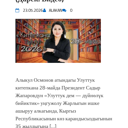
23.05.2026
ALAKAN
0
Алыкул Осмонов атындагы Улуттук
китепкана 28-майда Президент Садыр
Жапаровдун «Улуттук дем — дүйнөлүк
бийиктик» уңгужолу Жарлыгын ишке
ашыруу алкагында, Кыргыз
Республикасынын көз карандысыздыгынын
35 жылдыгына […]