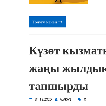
Толугу менен
Күзөт кызмат
жаңы жылдык
тапшырды
31.12.2020
ALAKAN
0