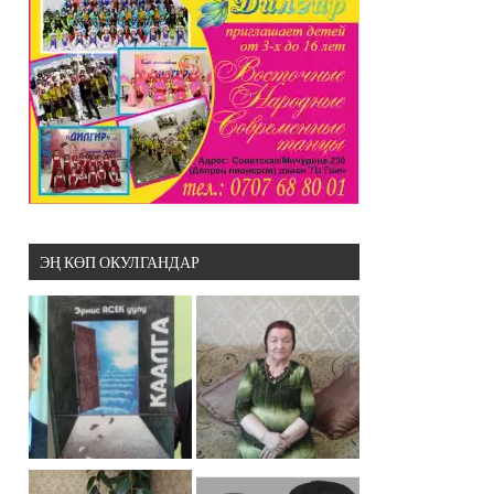
ЭҢ КӨП ОКУЛГАНДАР