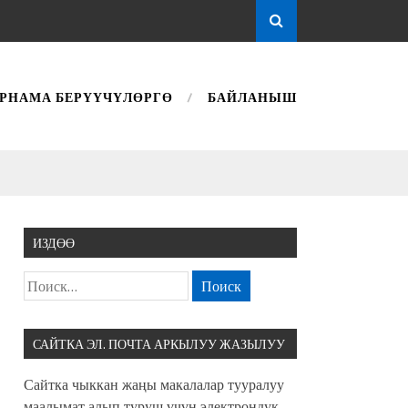
РНАМА БЕРҮҮЧҮЛӨРГӨ
БАЙЛАНЫШ
ИЗДӨӨ
САЙТКА ЭЛ. ПОЧТА АРКЫЛУУ ЖАЗЫЛУУ
Сайтка чыккан жаңы макалалар тууралуу
маалымат алып туруш үчүн электрондук