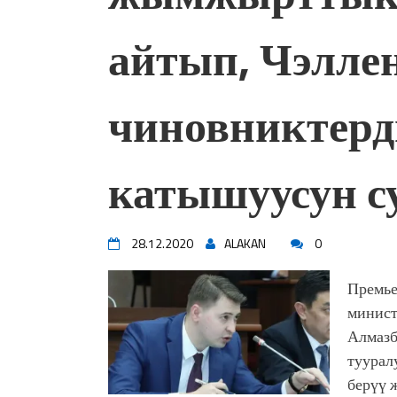
айтып, Чэлле
чиновниктерд
катышуусун с
28.12.2020
ALAKAN
0
Премье
минист
Алмазб
туурал
берүү 