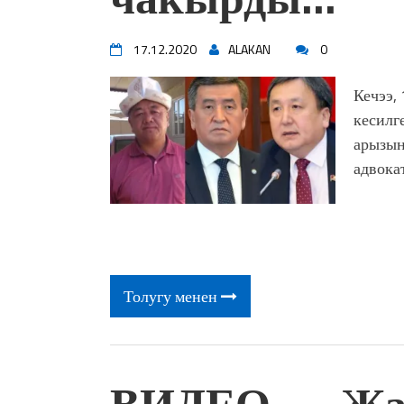
17.12.2020
ALAKAN
0
Кечээ,
кесилг
арызын
адвока
Толугу менен
ВИДЕО — Жаа