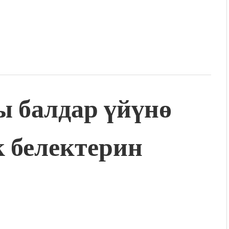
ы балдар үйүнө
 белектерин