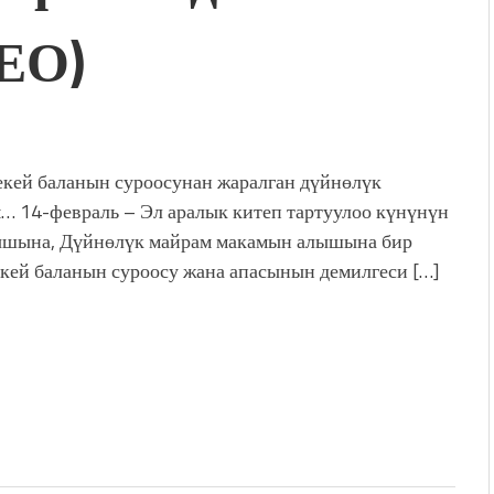
ЕО)
дой адабият алпы чыгыш
журнал сөзсүз керек!”
холог Мээрим Мураталиева
(Дарек. Видео)
. “Ала-Тоо” журналынын
(Тизме. Видео)
кей баланын суроосунан жаралган дүйнөлүк
ҮН ТҮБӨЛҮК СИМВОЛУ
… 14-февраль – Эл аралык китеп тартуулоо күнүнүн
калуу фонтанды көрүү үчүн
шына, Дүйнөлүк майрам макамын алышына бир
адам чогулду
кей баланын суроосу жана апасынын демилгеси […]