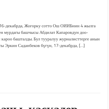
 16-декабрда, Жогорку сотто Ош ОИИБнин 4 жылга
ен мурдагы башчысы Абдилат Капаровдун доо-
 кароо башталды. Бул тууралуу журналисттерге анын
ты Эркин Саданбеков бүгүн, 17-декабрда, […]
чы, каскадер