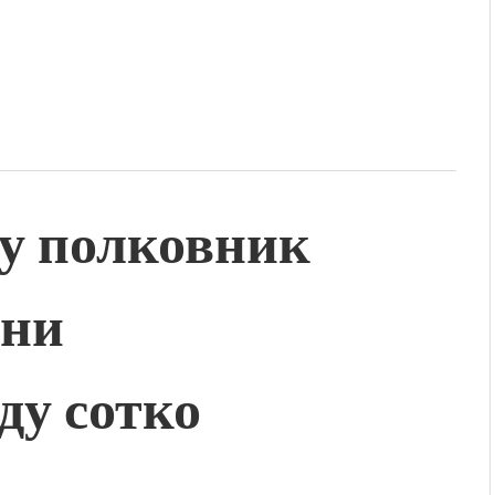
у полковник
ини
ду сотко