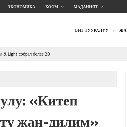
ЭКОНОМИКА
КООМ
МАДАНИЯТ
БИЗ ТУУРАЛУУ
ЖА
 & Light собрал более 20
Уңгужол” темадагы
р дагы катышса жакшы
КТАГАН ЖУСУП
улу: «Китеп
впечатляющим шоу
l Central Park
ттү жан-дилим»
ахмат союзунун
ым сыймык жана чоң