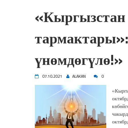
«Кыргызстан 
тармактары»
үнөмдөгүлө!»
07.10.2021
ALAKAN
0
«Кыргы
октябр
көбөйг
чакырд
октябр