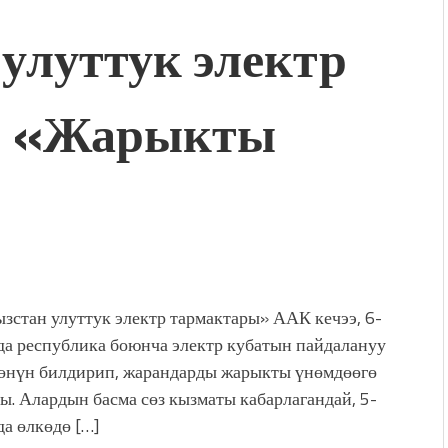
улуттук электр
: «Жарыкты
зстан улуттук электр тармактары» ААК кечээ, 6-
да республика боюнча электр кубатын пайдалануу
өнүн билдирип, жарандарды жарыкты үнөмдөөгө
ы. Алардын басма сөз кызматы кабарлагандай, 5-
да өлкөдө […]