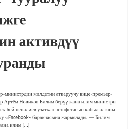
нжге
ин активдүү
уранды
р-министрдин милдетин аткаруучу вице-премьер-
р Артём Новиков Билим берүү жана илим министри
ек Бейшеналиев узаткан эстафетасын кабыл алганы
уу «Facebook» баракчасына жарыялады. — Билим
жана илим […]