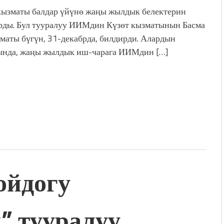
кызматы балдар үйүнө жаңы жылдык белектерин
ды. Бул тууралуу ИИМдин Күзөт кызматынын Басма
зматы бүгүн, 31-декабрда, билдирди. Алардын
нда, жаңы жылдык иш-чарага ИИМдин […]
ойдогу
 тууралуу