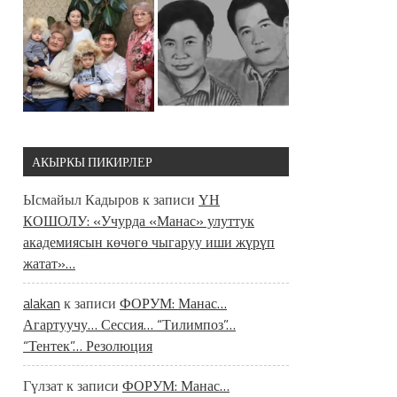
АКЫРКЫ ПИКИРЛЕР
Ысмайыл Кадыров
к записи
ҮН
КОШОЛУ: «Учурда «Манас» улуттук
академиясын көчөгө чыгаруу иши жүрүп
жатат»…
alakan
к записи
ФОРУМ: Манас…
Агартуучу… Сессия… “Тилимпоз”…
“Тентек”… Резолюция
Гүлзат
к записи
ФОРУМ: Манас…