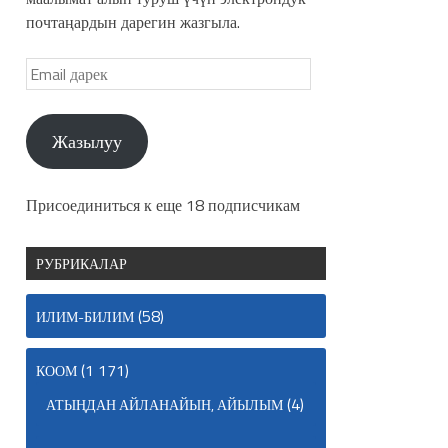
почтаңардын дарегин жазгыла.
Жазылуу
Присоединиться к еще 18 подписчикам
РУБРИКАЛАР
(58)
ИЛИМ-БИЛИМ
(1 171)
КООМ
(4)
АТЫҢДАН АЙЛАНАЙЫН, АЙЫЛЫМ