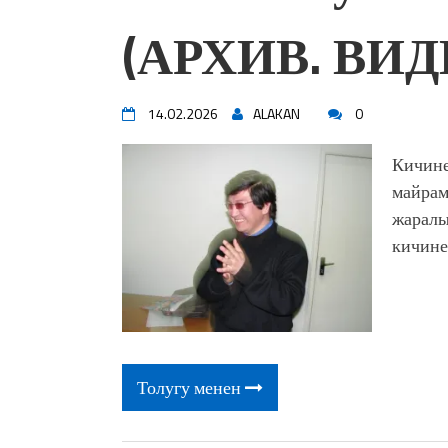
жоопкерчилик!"
(АРХИВ. ВИД
Садыр ЖАПАРОВ: “Айтматов
үчүн, улуу көч уланышы үчүн 
“Китепкана түнγ-2026”: Пси
менен жолугушууга келиңиз! 
14.02.2026
ALAKAN
0
Латын арибиндеги “Чабуул”..
тарыхы жана редакторлору... 
Кичине
“КАРА КЕМПИР”: ҮМҮТТ
майрам
Кыргызстандагы эң ири музы
жаралы
Royal Central Park'ка 30 миң 
кичине
Толугу менен