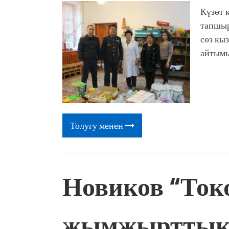
Күзөт 
тапшыр
сөз кы
айтымы
Толугу менен
Новиков “Ток
жымжырттык”