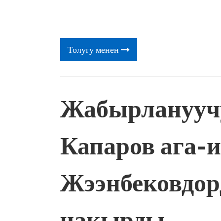
Толугу менен
Жабырланууч
Капаров ага-
Жээнбековдор
чакырды…