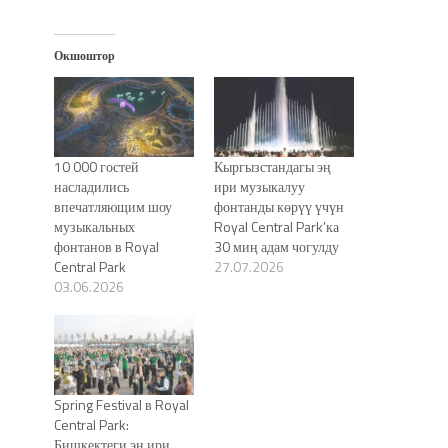
Окшоштор
10 000 гостей
Кыргызстандагы эң
насладились
ири музыкалуу
впечатляющим шоу
фонтанды көрүү үчүн
музыкальных
Royal Central Park’ка
фонтанов в Royal
30 миң адам чогулду
Central Park
27.07.2026
03.06.2026
Spring Festival в Royal
Central Park:
Бишкектеги эң ири