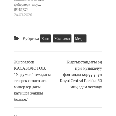
фейерверк-шоу…
(ВИДЕО)
24.03.2026
Рубрика
Коом
Маалымат
Медиа
Жыргалбек
Кыргызстандагы эң
КАСАБОЛОТОВ:
ири музыкалуу
“Уңгужол” темадагы
фонтанды көрүү үчүн
тегерек столго атка
Royal Central Park’ка 30
минерлер дагы
миң адам чогулду
катышса жакшы
болмок”