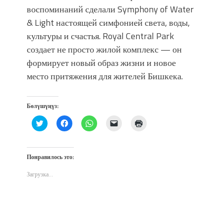
воспоминаний сделали Symphony of Water
& Light настоящей симфонией света, воды,
культуры и счастья. Royal Central Park
создает не просто жилой комплекс — он
формирует новый образ жизни и новое
место притяжения для жителей Бишкека.
Бөлүшүңүз:
Нажмите,
Нажмите,
Нажмите,
Послать
Нажмите
чтобы
чтобы
чтобы
ссылку
для
поделиться
открыть
поделиться
другу
печати
на
на
в
по
(Открывается
Twitter
Facebook
WhatsApp
электронной
в
(Открывается
(Открывается
(Открывается
почте
новом
Понравилось это:
в
в
в
(Открывается
окне)
новом
новом
новом
в
окне)
окне)
окне)
новом
Загрузка...
окне)