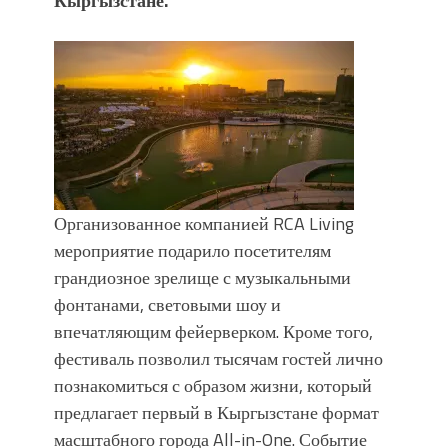
Кыргызстане.
УЛУУ ЖУТТА УЛУТТУ САКТАГАН
ЖУСУП АБДРАХМАНОВ
Организованное компанией RCA Living
мероприятие подарило посетителям
грандиозное зрелище с музыкальными
фонтанами, световыми шоу и
впечатляющим фейерверком. Кроме того,
фестиваль позволил тысячам гостей лично
познакомиться с образом жизни, который
предлагает первый в Кыргызстане формат
масштабного города All-in-One. Событие