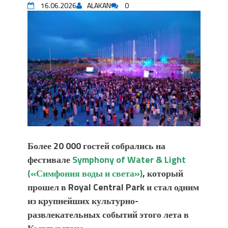
16.06.2026
ALAKAN
0
уланышы үчүн журнал сөзсүз керек!”
“Китепкана түнγ-2026”: Психолог
Мээрим Мураталиева менен
жолугушууга келиңиз! (Дарек. Видео)
Латын арибиндеги “Чабуул”... “Ала-
Тоо” журналынын тарыхы жана
редакторлору... (Тизме. Видео)
“КАРА КЕМПИР”: ҮМҮТТҮН
ТҮБӨЛҮК СИМВОЛУ
Кыргызстандагы эң ири музыкалуу
фонтанды көрүү үчүн Royal Central
Park'ка 30 миң адам чогулду
Более 20 000 гостей собрались на
Фестиваль Symphony of Water & Light
фестивале
Symphony of Water & Light
собрал более 20 тысяч гостей
(«Симфония воды и света»)
, который
Жыргалбек КАСАБОЛОТОВ:
прошел в Royal Central Park и стал одним
“Уңгужол” темадагы тегерек столго
из крупнейших культурно-
атка минерлер дагы катышса жакшы
развлекательных событий этого лета в
болмок”