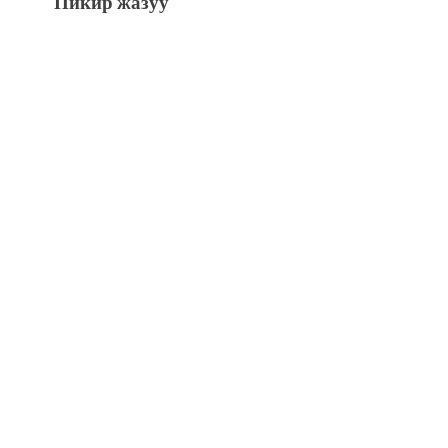
Пикир жазуу