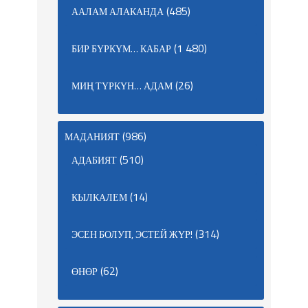
(485)
ААЛАМ АЛАКАНДА
(1 480)
БИР БҮРКҮМ… КАБАР
(26)
МИҢ ТҮРКҮН… АДАМ
(986)
МАДАНИЯТ
(510)
АДАБИЯТ
(14)
КЫЛКАЛЕМ
(314)
ЭСЕН БОЛУП, ЭСТЕЙ ЖҮР!
(62)
ӨНӨР