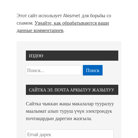
Этот сайт использует Akismet для борьбы со
спамом.
Узнайте, как обрабатываются ваши
данные комментариев
.
ИЗДӨӨ
САЙТКА ЭЛ. ПОЧТА АРКЫЛУУ ЖАЗЫЛУУ
Сайтка чыккан жаңы макалалар тууралуу
маалымат алып туруш үчүн электрондук
почтаңардын дарегин жазгыла.