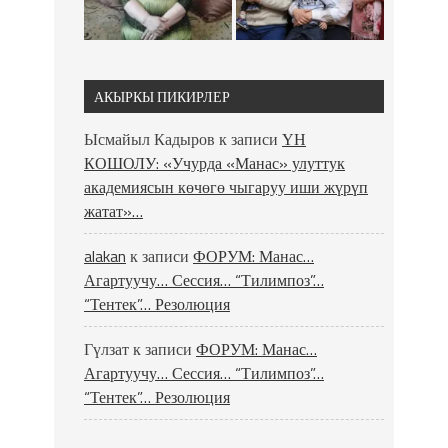
АКЫРКЫ ПИКИРЛЕР
Ысмайыл Кадыров
к записи
ҮН
КОШОЛУ: «Учурда «Манас» улуттук
академиясын көчөгө чыгаруу иши жүрүп
жатат»…
alakan
к записи
ФОРУМ: Манас…
Агартуучу… Сессия… “Тилимпоз”…
“Тентек”… Резолюция
Гүлзат
к записи
ФОРУМ: Манас…
Агартуучу… Сессия… “Тилимпоз”…
“Тентек”… Резолюция