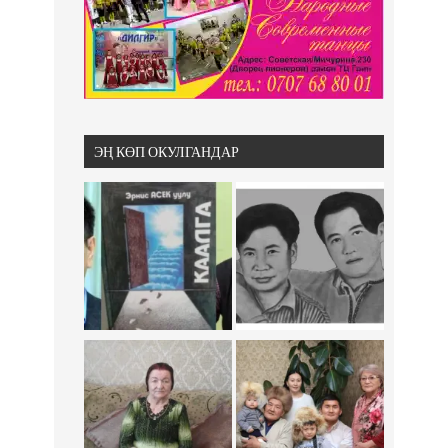
ЭҢ КӨП ОКУЛГАНДАР