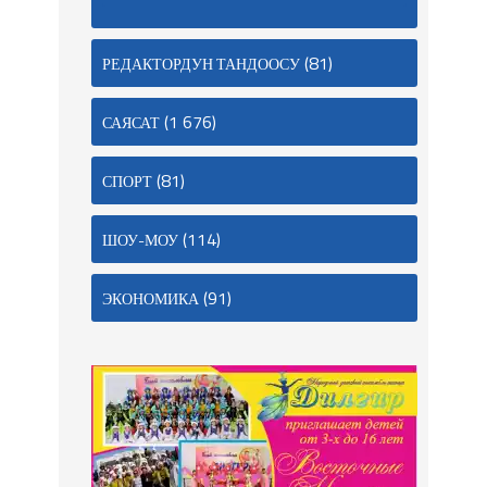
(81)
РЕДАКТОРДУН ТАНДООСУ
(1 676)
САЯСАТ
(81)
СПОРТ
(114)
ШОУ-МОУ
(91)
ЭКОНОМИКА