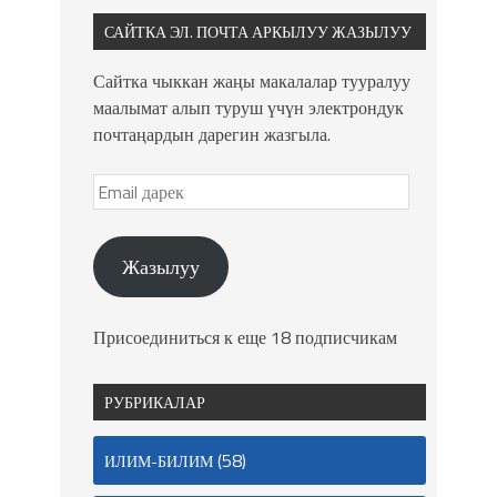
САЙТКА ЭЛ. ПОЧТА АРКЫЛУУ ЖАЗЫЛУУ
Сайтка чыккан жаңы макалалар тууралуу
маалымат алып туруш үчүн электрондук
почтаңардын дарегин жазгыла.
Жазылуу
Присоединиться к еще 18 подписчикам
РУБРИКАЛАР
(58)
ИЛИМ-БИЛИМ