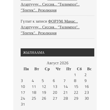
Агартуучу… Сессия… “Тилимпоз”…
“Тентек”… Резолюция
Гүлзат
к записи
ФОРУМ: Манас…
Агартуучу… Сессия… “Тилимпоз”…
“Тентек”… Резолюция
ЖЫЛНААМА
Август 2026
Пн
Вт
Ср
Чт
Пт
Сб
Вс
1
2
3
4
5
6
7
8
9
10
11
12
13
14
15
16
17
18
19
20
21
22
23
24
25
26
27
28
29
30
31