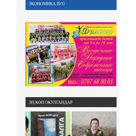
(91)
ЭКОНОМИКА
ЭҢ КӨП ОКУЛГАНДАР