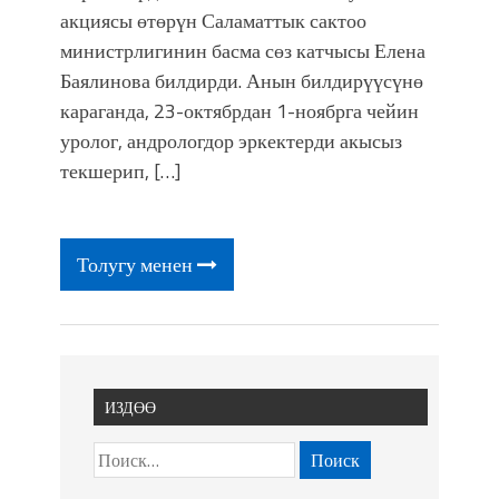
акциясы өтөрүн Саламаттык сактоо
министрлигинин басма сөз катчысы Елена
Баялинова билдирди. Анын билдирүүсүнө
караганда, 23-октябрдан 1-ноябрга чейин
уролог, андрологдор эркектерди акысыз
текшерип, […]
Толугу менен
ИЗДӨӨ