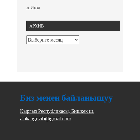
« Июл
АРХИВ
Биз менен байланышуу
Кыргыз Республикасы, Бишкек ш.
alakangeziti@gmail.com