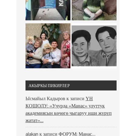
АКЫРКЫ ПИКИРЛЕР
Ысмайыл Кадыров
к записи
ҮН
КОШОЛУ: «Учурда «Манас» улуттук
академиясын көчөгө чыгаруу иши жүрүп
жатат»…
alakan
к записи
ФОРУМ: Манас…