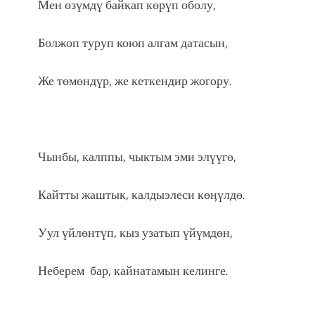
Мен өзүмдү байкап көрүп оболу,
Болжоп туруп коюп алгам датасын,
Же төмөндүр, же кеткендир жогору.
Чынбы, калппы, чыктым эми элүүгө,
Кайтты жаштык, калдыэлеси көӊүлдө.
Уул үйлөнтүп, кыз узатып үйүмдөн,
Неберем бар, кайнатамын келинге.