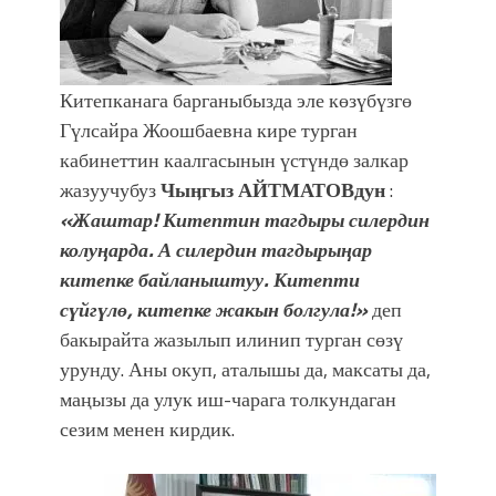
Китепканага барганыбызда эле көзүбүзгө
Гүлсайра Жоошбаевна кире турган
кабинеттин каалгасынын үстүндө залкар
жазуучубуз
Чыӊгыз АЙТМАТОВдун
:
«Жаштар! Китептин тагдыры силердин
колуӊарда. А силердин тагдырыӊар
китепке байланыштуу. Китепти
сүйгүлө, китепке жакын болгула!»
деп
бакырайта жазылып илинип турган сөзү
урунду. Аны окуп, аталышы да, максаты да,
маңызы да улук иш-чарага толкундаган
сезим менен кирдик.