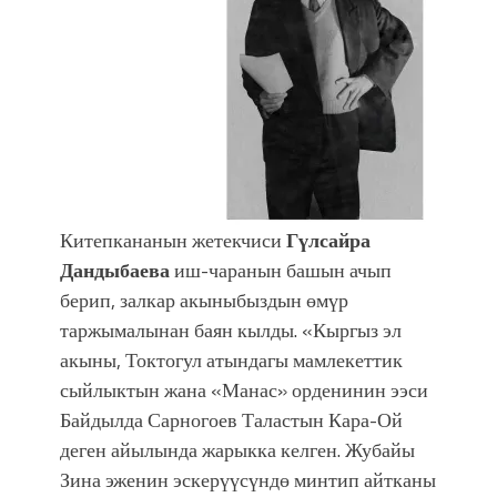
Китепкананын жетекчиси
Гүлсайра
Дандыбаева
иш-чаранын башын ачып
берип, залкар акыныбыздын өмүр
таржымалынан баян кылды. «Кыргыз эл
акыны, Токтогул атындагы мамлекеттик
сыйлыктын жана «Манас» орденинин ээси
Байдылда Сарногоев Таластын Кара-Ой
деген айылында жарыкка келген. Жубайы
Зина эженин эскерүүсүндө минтип айтканы