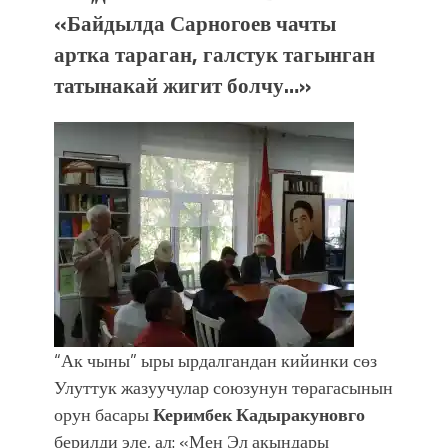
«Байдылда Сарногоев чачты
артка тараган, галстук тагынган
татынакай жигит болчу…»
“Ак чыны” ыры ырдалгандан кийинки сөз
Улуттук жазуучулар союзунун төрагасынын
орун басары
Керимбек Кадыракуновго
берилди эле, ал: «Мен Эл акындары