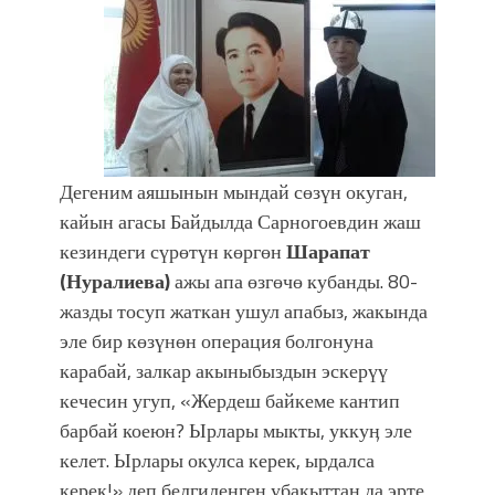
Дегеним аяшынын мындай сөзүн окуган,
кайын агасы Байдылда Сарногоевдин жаш
кезиндеги сүрөтүн көргөн
Шарапат
(Нуралиева)
ажы апа өзгөчө кубанды. 80-
жазды тосуп жаткан ушул апабыз, жакында
эле бир көзүнөн операция болгонуна
карабай, залкар акыныбыздын эскерүү
кечесин угуп, «Жердеш байкеме кантип
барбай коеюн? Ырлары мыкты, уккуӊ эле
келет. Ырлары окулса керек, ырдалса
керек!» деп белгиленген убакыттан да эрте