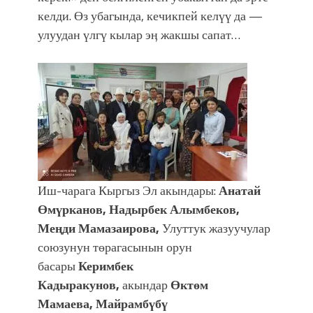
келди. Өз убагында, кечикпей келүү да —
улуудан үлгү кылар эӊ жакшы сапат…
Иш-чарага Кыргыз Эл акындары:
Анатай
Өмүрканов, Надырбек Алымбеков,
Меңди Мамазаирова,
Улуттук жазуучулар
союзунун төрагасынын орун
басары
Керимбек
Кадыракунов,
акындар
Өктөм
Мамаева,
Майрамбүбү