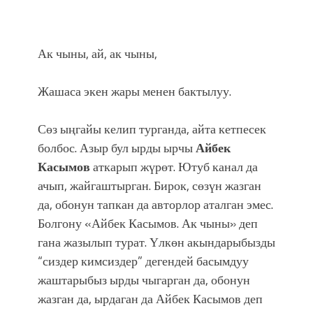
Ак чыны, ай, ак чыны,
Жашаса экен жары менен бактылуу.
Сөз ыңгайы келип турганда, айта кетпесек
болбос. Азыр бул ырды ырчы
Айбек
Касымов
аткарып жүрөт. Ютуб канал да
ачып, жайгаштырган. Бирок, сөзүн жазган
да, обонун тапкан да авторлор аталган эмес.
Болгону «Айбек Касымов. Ак чыны» деп
гана жазылып турат. Υлкөн акындарыбызды
“сиздер кимсиздер” дегендей басымдуу
жаштарыбыз ырды чыгарган да, обонун
жазган да, ырдаган да Айбек Касымов деп