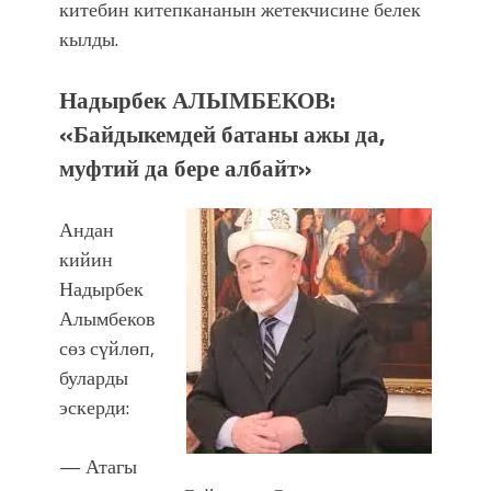
китебин китепкананын жетекчисине белек
кылды.
Надырбек АЛЫМБЕКОВ:
«Байдыкемдей батаны ажы да,
муфтий да бере албайт»
Андан
кийин
Надырбек
Алымбеков
сөз сүйлөп,
буларды
эскерди:
— Атагы