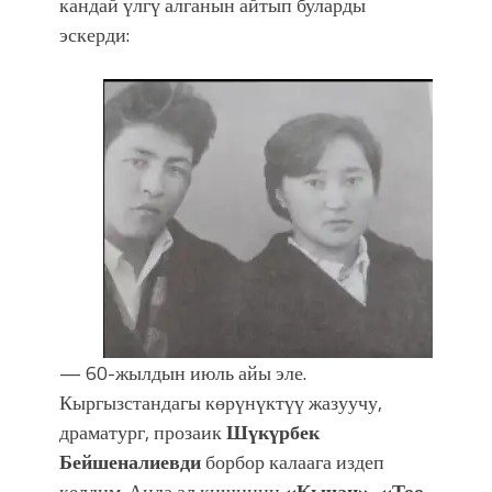
кандай үлгү алганын айтып буларды
эскерди:
— 60-жылдын июль айы эле.
Кыргызстандагы көрүнүктүү жазуучу,
драматург, прозаик
Шүкүрбек
Бейшеналиевди
борбор калаага издеп
келдим. Анда ал кишинин
«Кычан», «Тоо