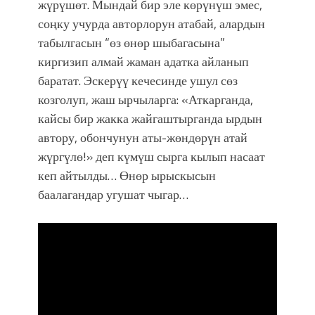
жүрүшөт. Мындай бир эле көрүнүш эмес,
соңку учурда авторлорун атабай, алардын
табылгасын “өз өнөр шыбагасына”
киргизип алмай жаман адатка айланып
баратат. Эскерүү кечесинде ушул сөз
козголуп, жаш ырчыларга: «Аткарганда,
кайсы бир жакка жайгаштырганда ырдын
автору, обончунун аты-жөндөрүн атай
жүргүлө!» деп күмүш сырга кылып насаат
кеп айтылды… Өнөр ырыскысын
баалагандар угушат чыгар…