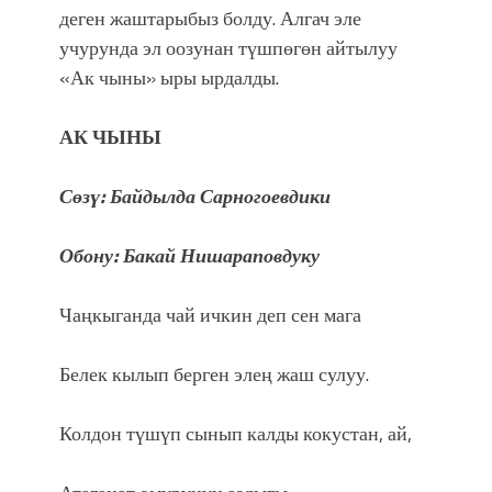
деген жаштарыбыз болду. Алгач эле
учурунда эл оозунан түшпөгөн айтылуу
«Ак чыны» ыры ырдалды.
АК ЧЫНЫ
Сөзү: Байдылда Сарногоевдики
Обону: Бакай Нишараповдуку
Чаңкыганда чай ичкин деп сен мага
Белек кылып берген элең жаш сулуу.
Колдон түшүп сынып калды кокустан, ай,