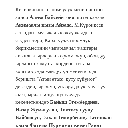
Китепкананын коомчулук менен иштөө
адиси
Ализа Байсейитова,
китепканачы
Акимаалы кызы Айзада,
М.Күрөнкеев
атындагы музыкалык окуу жайдын
студенттери, Кара-Кулжа коомдук
бирикмесинин чыгармачыл жаштары
акындын ырларын көркөм окуп, обондуу
ырларын комуз, аккордеон, гитара
коштоосунда жандуу үн менен ырдап
беришти. “Атын атаса, куту сүйүнөт”
дегендей, ыр окуп, үндөрү да уккулуктуу
экен, ырдап көңүл кушубузду
көкөлөткөндөр
Байыш Эгембердиев,
Назар Жумагулов, Токтосун уулу
Байбоосун, Элхан Темирбеков, Латипжан
кызы Фатима Нурмамат кызы Ранат