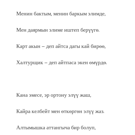
Менин бактым, менин баркым элимде,
Мен даярмын элиме иштеп берүүгө.
Карт акын – деп айтса дагы кай бирөө,
Халтурщик – деп айтпаса экен өмүрдө.
Кана эмесе, эр ортону элүү жаш,
Кайра келбейт мен өткөргөн элүү жаз.
Алтымышка аттангыча бир болуп,