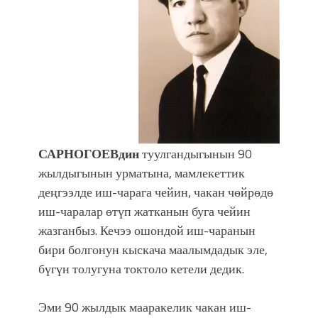
впечатляющим шоу музыкальных
фонтанов в Royal Central Park
САРНОГОЕВдин
туулгандыгынын 90
жылдыгынын урматына, мамлекеттик
деңгээлде иш-чарага чейин, чакан чөйрөдө
иш-чаралар өтүп жатканын буга чейин
жазганбыз. Кечээ ошондой иш-чаранын
бири болгонун кыскача маалымдадык эле,
бүгүн толугуна токтоло кетели дедик.
Эми 90 жылдык мааракелик чакан иш-