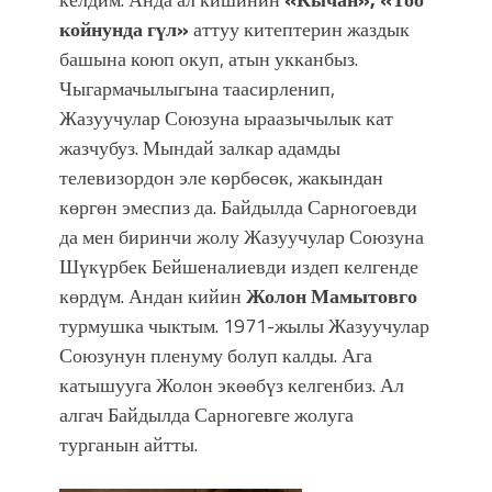
койнунда гүл»
аттуу китептерин жаздык
башына коюп окуп, атын укканбыз.
Чыгармачылыгына таасирленип,
Жазуучулар Союзуна ыраазычылык кат
жазчубуз. Мындай залкар адамды
телевизордон эле көрбөсөк, жакындан
көргөн эмеспиз да. Байдылда Сарногоевди
да мен биринчи жолу Жазуучулар Союзуна
Шүкүрбек Бейшеналиевди издеп келгенде
көрдүм. Андан кийин
Жолон Мамытовго
турмушка чыктым. 1971-жылы Жазуучулар
Союзунун пленуму болуп калды. Ага
катышууга Жолон экөөбүз келгенбиз. Ал
алгач Байдылда Сарногевге жолуга
турганын айтты.