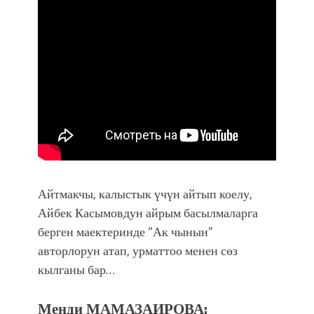
Айтмакчы, калыстык үчүн айтып коелу,
Айбек Касымовдун айрым басылмаларга
берген маектеринде “Ак чынын”
авторлорун атап, урматтоо менен сөз
кылганы бар…
Меӊди МАМАЗАИРОВА: