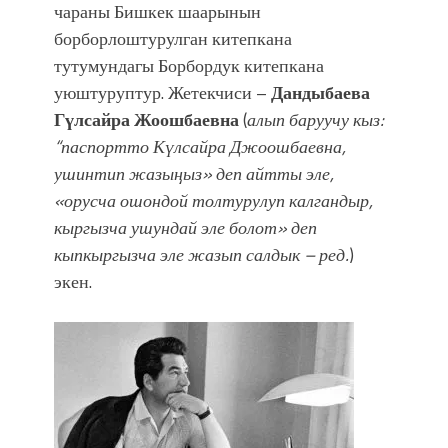
чараны Бишкек шаарынын
борборлоштурулган китепкана
тутумундагы Борбордук китепкана
уюштуруптур. Жетекчиси –
Дандыбаева
Гүлсайра Жоошбаевна
(
алып баруучу кыз:
“паспортто Күлсайра Джоошбаевна,
ушинтип жазыӊыз» деп айтты эле,
«орусча ошондой толтурулуп калгандыр,
кыргызча ушундай эле болот» деп
кыпкыргызча эле жазып салдык – ред.
)
экен.