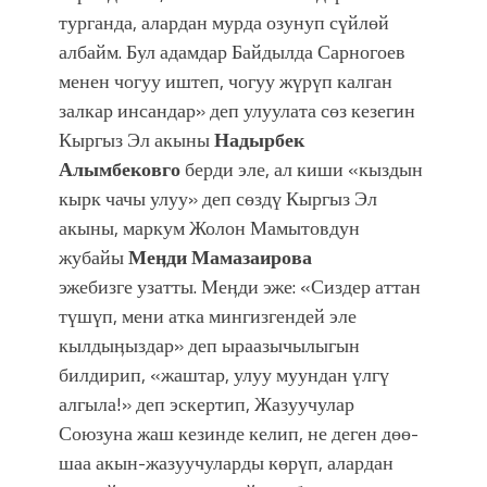
турганда, алардан мурда озунуп сүйлөй
албайм. Бул адамдар Байдылда Сарногоев
менен чогуу иштеп, чогуу жүрүп калган
залкар инсандар» деп улуулата сөз кезегин
Кыргыз Эл акыны
Надырбек
Алымбековго
берди эле, ал киши «кыздын
кырк чачы улуу» деп сөздү Кыргыз Эл
акыны, маркум Жолон Мамытовдун
жубайы
Меӊди Мамазаирова
эжебизге узатты. Меӊди эже: «Сиздер аттан
түшүп, мени атка мингизгендей эле
кылдыӊыздар» деп ыраазычылыгын
билдирип, «жаштар, улуу муундан үлгү
алгыла!» деп эскертип, Жазуучулар
Союзуна жаш кезинде келип, не деген дөө-
шаа акын-жазуучуларды көрүп, алардан