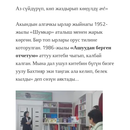
Аз сүйдүрүп, көп жаздырып көӊүлдү ач!»
Акындын алгачкы ырлар жыйнагы 1952-
жылы «Шумкар» аталыш менен жарык
көргөн. Бир топ ырлары орус тилине
которулган. 1986-жылы
«Ашуудан берген
отчетум»
аттуу китеби чыгып, калбай
калган. Мына дал ушул китебин бүгүн бизге
уулу Бахтияр эки таӊгак ала келип, белек
кылды» деп сөзүн аяктады…