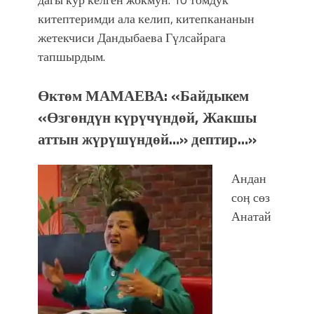
китептеримди ала келип, китепкананын
жетекчиси Дандыбаева Гүлсайрага
тапшырдым.
Өктөм МАМАЕВА: «Байдыкем
«Өзгөндүн күрүчүндөй, Жакшы
аттын жүрүшүндөй…» дептир…»
Андан
соӊ сөз
Анатай