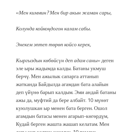
«
Мен киммин? Мен бир акын жаман сары,
Колунда койкоңдогон калам сабы.
Энекем эптеп төрөп койсо керек,
Кыргыздын көбөйсүн деп адам саны
» деген
эле ыры жадымда калды. Батаны укмуш
берчү. Мен ажылык сапарга аттанып
жатканда Байдылда агамдан бата алайын
деп үйүнө барып калдым. Эми андай батаны
ажы да, муфтий да бере албайт. 10 мүнөт
куюлушкан ыр менен бата берген. Ошол
агамдын батасы менен агарып-көгөрдүм,
Кудай берген жашта жашап келатам. Мен
дагы кур келген жокмун. 10 томдук