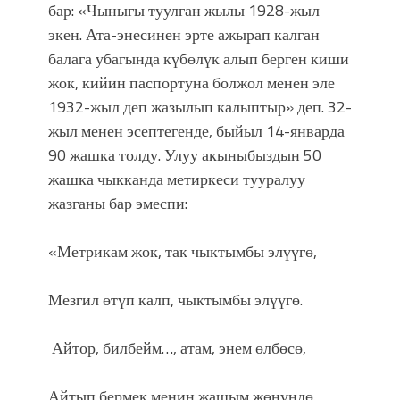
бар: «Чыныгы туулган жылы 1928-жыл
экен. Ата-энесинен эрте ажырап калган
балага убагында күбөлүк алып берген киши
жок, кийин паспортуна болжол менен эле
1932-жыл деп жазылып калыптыр» деп. 32-
жыл менен эсептегенде, быйыл 14-январда
90 жашка толду. Улуу акыныбыздын 50
жашка чыкканда метиркеси тууралуу
жазганы бар эмеспи:
«Метрикам жок, так чыктымбы элүүгө,
Мезгил өтүп калп, чыктымбы элүүгө.
Айтор, билбейм…, атам, энем өлбөсө,
Айтып бермек менин жашым жөнүндө.