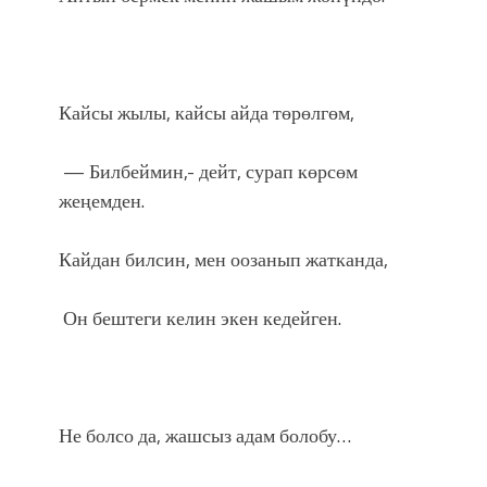
Кайсы жылы, кайсы айда төрөлгөм,
— Билбеймин,- дейт, сурап көрсөм
жеңемден.
Кайдан билсин, мен оозанып жатканда,
Он бештеги келин экен кедейген.
Не болсо да, жашсыз адам болобу…