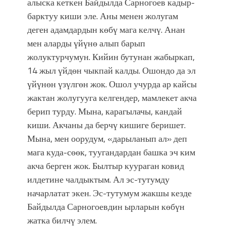
алыска кеткен Байдылда Сарногоев кадыр-
барктуу киши эле. Аны менен жолугам
деген адамдардын көбү мага келчү. Анан
мен аларды үйүнө алып барып
жолуктурчумун. Кийин бутунан жабыркап,
14 жыл үйдөн чыкпай калды. Ошондо да эл
үйүнөн үзүлгөн жок. Ошол учурда ар кайсы
жактан жолугууга келгендер, мамлекет акча
берип турду. Мына, карагылачы, кандай
киши. Акчаны да берчү кишиге беришет.
Мына, мен оорудум, «дарыланып ал» деп
мага куда-сөөк, туугандардан башка эч ким
акча берген жок. Былтыр куураган ковид
илдетине чалдыктым. Ал эс-тутумду
начарлатат экен. Эс-тутумум жакшы кезде
Байдылда Сарногоевдин ырларын көбүн
жатка билчү элем.