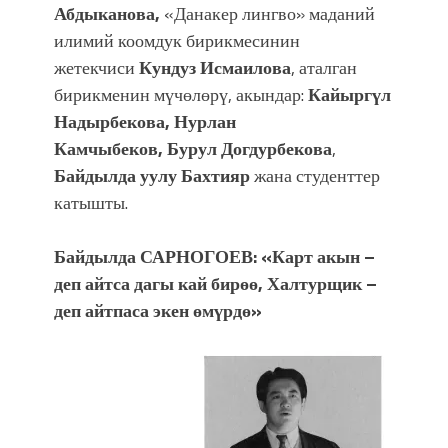
Абдыканова,
«Данакер лингво» маданий
илимий коомдук бирикмесинин
жетекчиси
Кундуз Исмаилова
, аталган
бирикменин мүчөлөрү, акындар:
Кайыргүл
Надырбекова, Нурлан
Камчыбеков,
Бурул Догдурбекова
,
Байдылда уулу Бахтияр
жана студенттер
катышты.
Байдылда САРНОГОЕВ: «Карт акын –
деп айтса дагы кай бирөө, Халтурщик –
деп айтпаса экен өмүрдө»