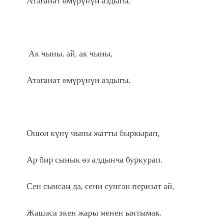
Атаганат өмүрүнүн аздыгы.
Ак чыны, ай, ак чыны,
Атаганат өмүрүнүн аздыгы.
Ошол күнү чыны жатты быркырап,
Ар бир сынык өз алдынча буркурап.
Сен сынсаң да, сени сунган перизат ай,
Жашаса экен жары менен ынтымак.