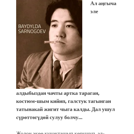
Ал аӊгыча
эле
алдыбыздан чачты артка тараган,
костюм-шым кийип, галстук тагынган
татынакай жигит чыга калды. Дал ушул
сүрөттөгүдөй сулуу болчу…
Жолон экөө кучакташып көрүшүп, ал-