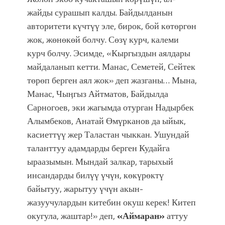
жайды сурашып калды. Байдылданын
авторитети күчтүү эле, бирок, бой көтөргөн
жок, жөнөкөй болчу. Сөзү курч, калеми
курч болчу. Эсимде, «Кыргыздын аялдары
майдаланып кетти. Манас, Семетей, Сейтек
төрөп берген аял жок» деп жазганы… Мына,
Манас, Чыӊгыз Айтматов, Байдылда
Сарногоев, эки жагымда отурган Надырбек
Алымбеков, Анатай Өмүрканов да ыйык,
касиеттүү жер Таластан чыккан. Ушундай
таланттуу адамдарды берген Кудайга
ыраазымын. Мындай залкар, тарыхый
инсандарды билүү үчүн, көкүрөктү
байытуу, жарытуу үчүн акын-
жазуучулардын китебин окуш керек! Китеп
окугула, жаштар!» деп,
«Аймаран»
аттуу