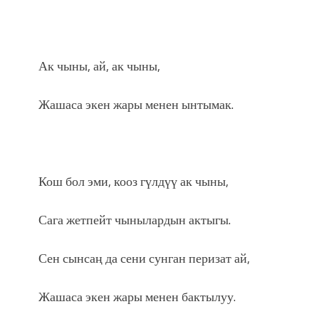
Ак чыны, ай, ак чыны,
Жашаса экен жары менен ынтымак.
Кош бол эми, кооз гүлдүү ак чыны,
Сага жетпейт чынылардын актыгы.
Сен сынсаң да сени сунган перизат ай,
Жашаса экен жары менен бактылуу.