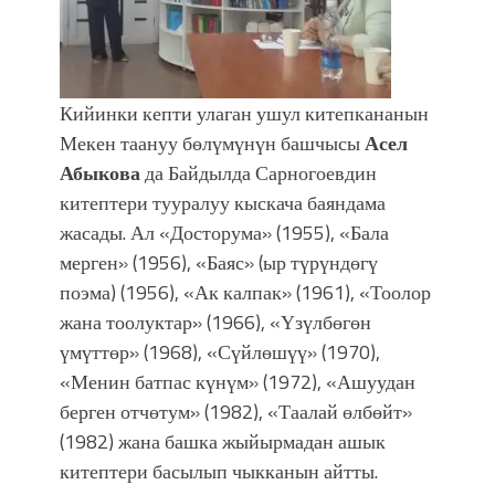
Кийинки кепти улаган ушул китепкананын
Мекен таануу бөлүмүнүн башчысы
Асел
Абыкова
да Байдылда Сарногоевдин
китептери тууралуу кыскача баяндама
жасады. Ал «Досторума» (1955), «Бала
мерген» (1956), «Баяс» (ыр түрүндөгү
поэма) (1956), «Ак калпак» (1961), «Тоолор
жана тоолуктар» (1966), «Үзүлбөгөн
үмүттөр» (1968), «Сүйлөшүү» (1970),
«Менин батпас күнүм» (1972), «Ашуудан
берген отчөтум» (1982), «Таалай өлбөйт»
(1982) жана башка жыйырмадан ашык
китептери басылып чыкканын айтты.