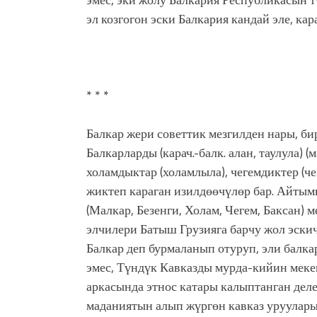
эл козгогон эски Балкария кандай эле, ка
* * *
Балкар жери советтик мезгилден нары, б
Балкарларды (карач.-балк. алан, таулула) 
холамдыктар (холамлыла), чегемдиктер (че
жиктеп караган изилдөөчүлөр бар. Айтым
(Малкар, Безенги, Холам, Чегем, Баксан)
элчилери Батыш Грузияга барчу жол эски
Балкар деп бурмаланып отуруп, эли балка
эмес, Түндүк Кавказды мурда-кийин мек
аркасында этнос катары калыптанган деле
маданиятын алып жүргөн кавказ урууларыны