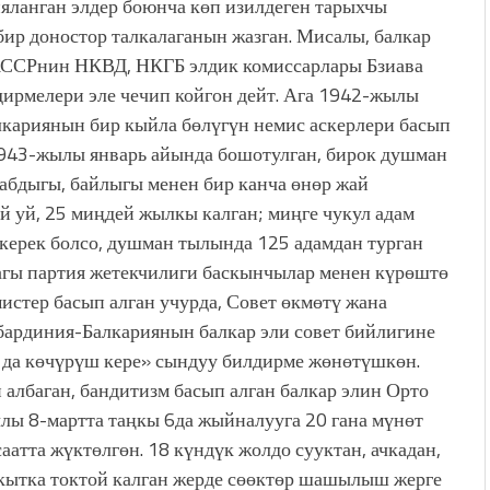
ияланган элдер боюнча көп изилдеген тарыхчы
бир доностор талкалаганын жазган. Мисалы, балкар
АССРнин НКВД, НКГБ элдик комиссарлары Бзиава
дирмелери эле чечип койгон дейт. Ага 1942-жылы
кариянын бир кыйла бөлүгүн немис аскерлери басып
1943-жылы январь айында бошотулган, бирок душман
абдыгы, байлыгы менен бир канча өнөр жай
й уй, 25 миңдей жылкы калган; миңге чукул адам
 керек болсо, душман тылында 125 адамдан турган
ктагы партия жетекчилиги баскынчылар менен күрөштө
истер басып алган учурда, Совет өкмөтү жана
бардиния-Балкариянын балкар эли совет бийлигине
 да көчүрүш кере» сындуу билдирме жөнөтүшкөн.
албаган, бандитизм басып алган балкар элин Орто
лы 8-мартта таңкы 6да жыйналууга 20 гана мүнөт
аатта жүктөлгөн. 18 күндүк жолдо сууктан, ачкадан,
бакытка токтой калган жерде сөөктөр шашылыш жерге