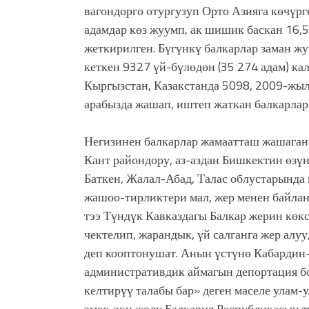
вагондорго отургузуп Орто Азияга көчүргө
адамдар көз жуумп, ак шишик баскан 16,5
жеткирилген. Бүгүнкү балкарлар заман ж
кеткен 9327 үй-бүлөдөн (35 274 адам) к
Кыргызстан, Казакстанда 5098, 2009-жы
арабызда жашап, иштеп жаткан балкарлар
Негизинен балкарлар жамаатташ жашаган
Кант райондору, аз-аздан Бишкектин өз
Баткен, Жалал-Абад, Талас облустарында
жашоо-тирликтери мал, жер менен байла
тээ Түндүк Кавказдагы Балкар жерин көк
чектелип, жарандык, үй салганга жер алуу
деп кооптонушат. Анын үстүнө Кабардин
административдик аймагын депортация 
келтирүү талабы бар» деген маселе улам-
эмес, эки жолу Балкария Республикасын т