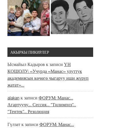
АКЫРКЫ ПИКИРЛЕР
Ысмайыл Кадыров
к записи
ҮН
КОШОЛУ: «Учурда «Манас» улуттук
академиясын көчөгө чыгаруу иши жүрүп
жатат»…
alakan
к записи
ФОРУМ: Манас…
Агартуучу… Сессия… “Тилимпоз”…
“Тентек”… Резолюция
Гүлзат
к записи
ФОРУМ: Манас…