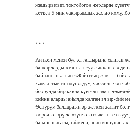
жашырылып, токтобогон жерлерде күзөтч
кеткен 5 миң чакырымдык жолдо көмүлбө
* * *
Анткен менен бул эл тагдырына сынган ж
балкарларды «таштан суу сыккан эл» деп
байланышканын «Жайытың жок — байлыгың
жамааттык иш мүнөздүү, маселен, чөп ча
боорунда бир канча күн чөп чаап, чөмөлө
кийин аларды айылда калган эл ыр-бий ме
Өспүрүм балдардын эр жеткен жигит болг
жөрөлгөлөрү да өзүнчө кызык: кызга жууч
баланын агасы, тайкеси, анан кошунасы к