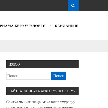
РНАМА БЕРҮҮЧҮЛӨРГӨ
БАЙЛАНЫШ
ИЗДӨӨ
САЙТКА ЭЛ. ПОЧТА АРКЫЛУУ ЖАЗЫЛУУ
Сайтка чыккан жаңы макалалар тууралуу
маалымат алып туруш үчүн электрондук