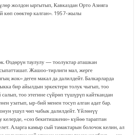
үлөр жолдон ыргытып, Кавказдан Орто Азияга
й көп сөөктөр калган». 1957-жылы
ок. Өздөрүн таулулу — тоолуктар аташкан
 сыпатташат. Жашоо-тирлиги мал, жерге
 жок» деген макал да далилдейт. Балкарларда
быкка бир айылдын эркектери толук чыгып, тоо
й салып, тоо этегине сүйрөп түшүрүп кайткандан
нен узатып, ыр-бий менен тосуп алган адат бар.
онун ушул чөп чабык далилдейт. Үйлөнүү
у келерде, «сөз бекитишкени» күйөө тараптан
елет. Аларга камыр сый тамактарын болочок келин, ал