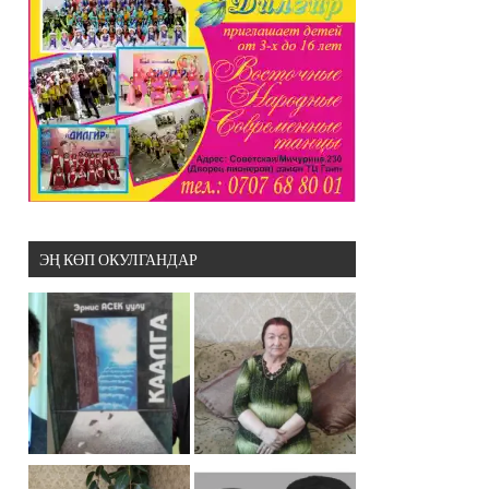
ЭҢ КӨП ОКУЛГАНДАР