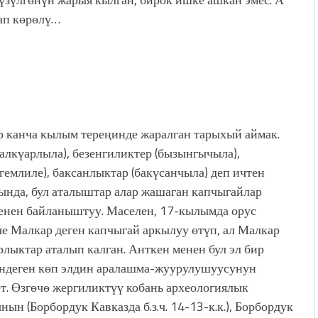
рап көрөлү…
ир канча кылым тереңинде жаралган тарыхый аймак.
(малкүарлыла), безенгиликтер (бызынгычыла),
гемлиле), баксанлыктар (бакүсанчыла) деп ичтен
ында, бул аталыштар алар жашаган капчыгайлар
 менен байланыштуу. Маселен, 17-кылымда орус
че Малкар деген капчыгай аркылуу өтүп, ал Малкар
рлыктар аталып калган. Анткен менен бул эл бир
ендеген көп элдин аралашма-жуурулушуусунун
т. Өзгөчө жергиликтүү кобань археологиялык
н (Борбордук Кавказда б.з.ч. 14-13-к.к.), Борбордук