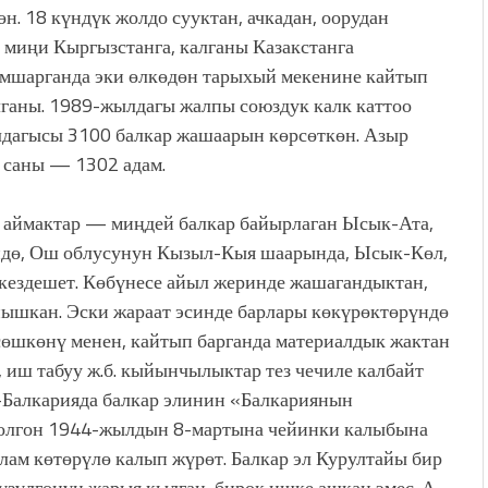
н. 18 күндүк жолдо сууктан, ачкадан, оорудан
 миңи Кыргызстанга, калганы Казакстанга
умшарганда эки өлкөдөн тарыхый мекенине кайтып
алганы. 1989-жылдагы жалпы союздук калк каттоо
лдагысы 3100 балкар жашаарын көрсөткөн. Азыр
 саны — 1302 адам.
 аймактар — миңдей балкар байырлаган Ысык-Ата,
үндө, Ош облусунун Кызыл-Кыя шаарында, Ысык-Көл,
 кездешет. Көбүнесе айыл жеринде жашагандыктан,
нышкан. Эски жараат эсинде барлары көкүрөктөрүндө
сөшкөнү менен, кайтып барганда материалдык жактан
, иш табуу ж.б. кыйынчылыктар тез чечиле калбайт
-Балкарияда балкар элинин «Балкариянын
болгон 1944-жылдын 8-мартына чейинки калыбына
улам көтөрүлө калып жүрөт. Балкар эл Курултайы бир
үзүлгөнүн жарыя кылган, бирок ишке ашкан эмес. А