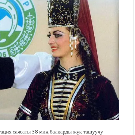
КТАГАН ЖУСУП
впечатляющим шоу
l Central Park
ахмат союзунун
ым сыймык жана чоң
дой адабият алпы чыгыш
журнал сөзсүз керек!”
ация саясаты 38 миң балкарды жүк ташуучу