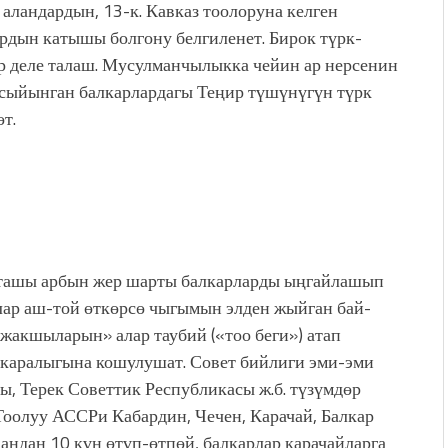
 аландардын, 13-к. Кавказ тоолоруна келген
рдын катышы болгону белгиленет. Бирок түрк-
р деле талаш. Мусулманчылыкка чейин ар нерсенин
 сыйынган балкарлардагы Теңир түшүнүгүн түрк
т.
о-ташы арбын жер шарты балкарларды ыңгайлашып
лар аш-той өткөрсө чыгымын элден жыйган бай-
жакшыларын» алар таубий («тоо беги») атап
каралыгына кошулушат. Совет бийлиги эми-эми
ы, Терек Советтик Республикасы ж.б. түзүмдөр
Тоолуу АССРи Кабардин, Чечен, Карачай, Балкар
андан 10 күн өтүп-өтпөй, балкарлар карачайларга