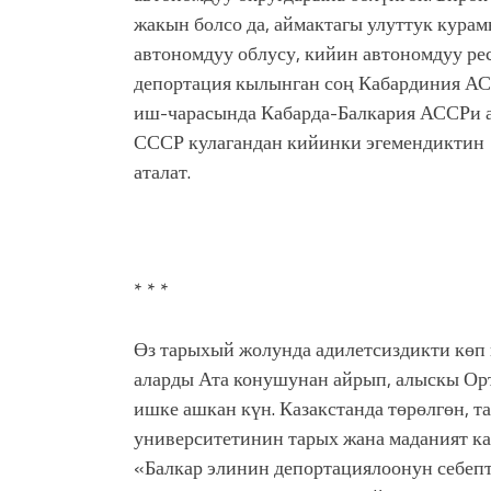
жакын болсо да, аймактагы улуттук кура
автономдуу облусу, кийин автономдуу ре
депортация кылынган соң Кабардиния АС
иш-чарасында Кабарда-Балкария АССРи а
СССР кулагандан кийинки эгемендиктин
аталат.
* * *
Өз тарыхый жолунда адилетсиздикти көп к
аларды Ата конушунан айрып, алыскы Орт
ишке ашкан күн. Казакстанда төрөлгөн, 
университетинин тарых жана маданият 
«Балкар элинин депортациялоонун себеп