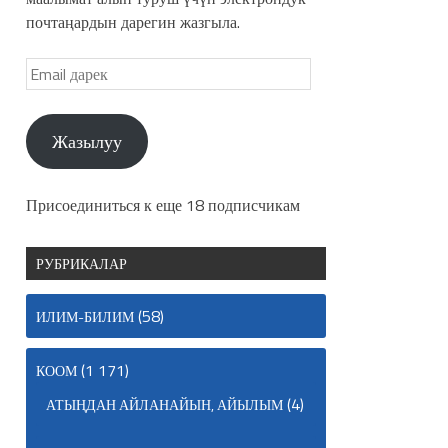
почтаңардын дарегин жазгыла.
Жазылуу
Присоединиться к еще 18 подписчикам
РУБРИКАЛАР
(58)
ИЛИМ-БИЛИМ
(1 171)
КООМ
(4)
АТЫҢДАН АЙЛАНАЙЫН, АЙЫЛЫМ