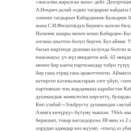
«жасалма жаралган жаза» дейт. Депортац
А.Некрич далай элдин тагдырын кайдагы 
элинин тагдырын Кабардиния-Балкария 
жана С.И.Филатовдун Берияга жазган бил
Нальчик шаары менен кошо Кабардин-Бал
алганы шылтоо болуп берген. Бул аймак 
басып киргенде душман колунда болгон ж
ишканасы; үч жүз миңдеген кой, 45 миңде
менен бир канча партизандар тобун түзүү
бир гана отряд гана аракеттенген. Айма
кетирген катачылыктарын элге үйүп, «нем
партиянын чоң жардамына карабастан Ка
душмандык мамилесин көрсөттү, буларды
Көп узабай «Эльбрусту душмандан сактай 
Азияга көчүрүү» бүтүмү чыккан. 1944-жы
беришип, товар вагондоруна 38 миң эл 2 с
оорудан адамдар көз жуумп, «поезд аз у