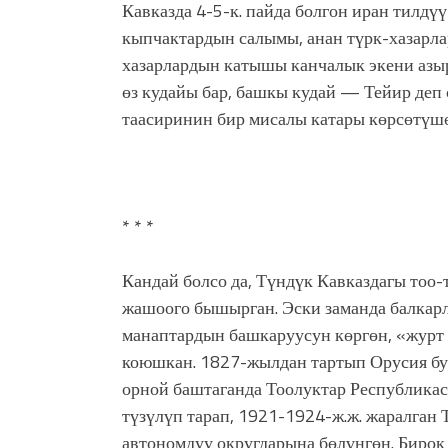
Кавказда 4-5-к. пайда болгон иран тилдүү
кыпчактардын салымы, анан түрк-хазарла
хазарлардын катышы канчалык экени азы
өз кудайы бар, башкы кудай — Тейир деп
таасиринин бир мисалы катары көрсөтүшө
* * *
Кандай болсо да, Түндүк Кавказдагы то
жашоого бышырган. Эски заманда балкар
манаптардын башкаруусун көргөн, «журт 
коюшкан. 1827-жылдан тартып Орусия бу
орной баштаганда Тоолуктар Республикас
түзүлүп тарап, 1921-1924-ж.ж. жаралган 
автономдуу округдарына бөлүнгөн. Бирок 