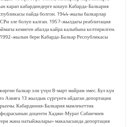
мын карап кабардиндерге кошуп Кабарда-Балкария
спубликасы пайда болгон. 1944-жылы балкарлар
СРи эле болуп калган. 1957-жылдагы реаблитация
ймагы кемиген абалда кайра калыбына келтирилген.
 1992-жылын бери Кабарда-Балкар Республикасы
өргөн балкар эли үчүн 8-март майрам эмес. Бул күн
о Азияга 13 жылдык сүргүнгө айдаган депортация
тарыхчы. Кабардиния-Балкария мамлекеттик
кафедрасынын доценти Хаджи-Мурат Сабанчиев
тери жана натыйжалары» макаласында депортация