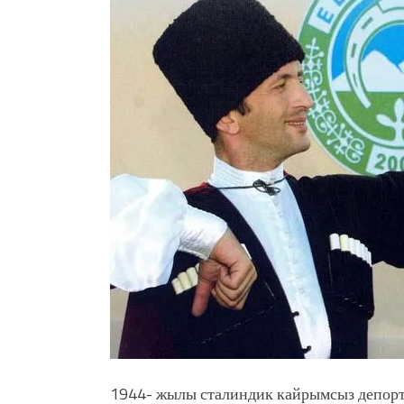
болмок”
УЛУУ ЖУТТА УЛУТТУ СА
АБДРАХМАНОВ
10 000 гостей насладились 
музыкальных фонтанов в Roya
Аида САЛЯНОВА: "Кыргыз ш
президенти болуп шайланыш
жоопкерчилик!"
Садыр ЖАПАРОВ: “Айтматов
үчүн, улуу көч уланышы үчүн 
1944- жылы сталиндик кайрымсыз депорт