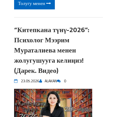
Толугу менен
“Китепкана түнγ-2026”:
Психолог Мээрим
Мураталиева менен
жолугушууга келиңиз!
(Дарек. Видео)
23.05.2026
ALAKAN
0