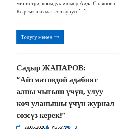
министри, коомдук ишмер Аида Салянова
Кыргыз шахмат союзунун […]
Толугу менен
Садыр ЖАПАРОВ:
“Айтматовдой адабият
алпы чыгыш үчүн, улуу
көч уланышы үчүн журнал
сөзсүз керек!”
23.05.2026
ALAKAN
0