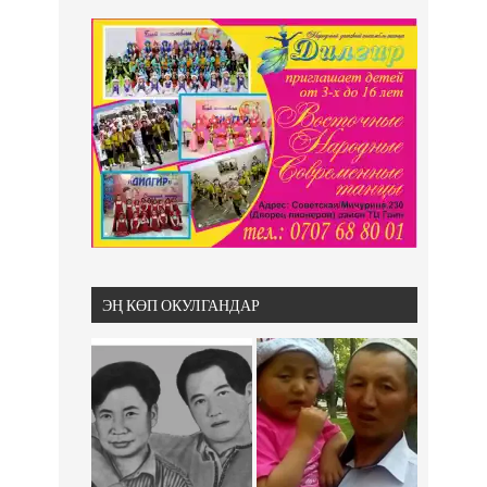
ЭҢ КӨП ОКУЛГАНДАР