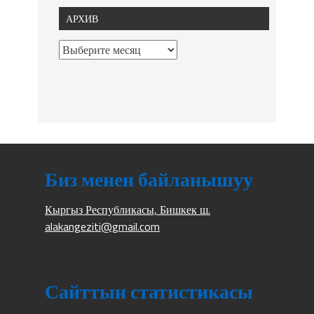
АРХИВ
Биз менен байланышуу
Кыргыз Республикасы, Бишкек ш.
alakangeziti@gmail.com
Сайттын статистикасы