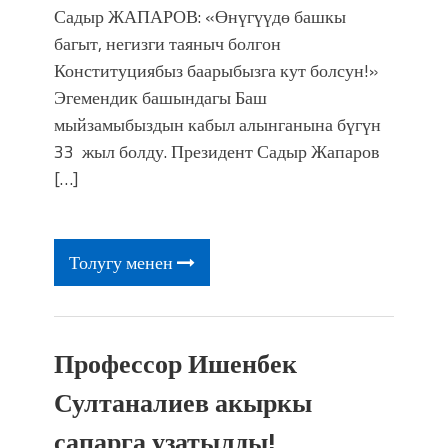
Садыр ЖАПАРОВ: «Өнүгүүдө башкы
багыт, негизги таяныч болгон
Конституциябыз баарыбызга кут болсун!»
Эгемендик башындагы Баш
мыйзамыбыздын кабыл алынганына бүгүн
33 жыл болду. Президент Садыр Жапаров
[…]
Толугу менен
Профессор Ишенбек
Султаналиев акыркы
сапарга узатылды!