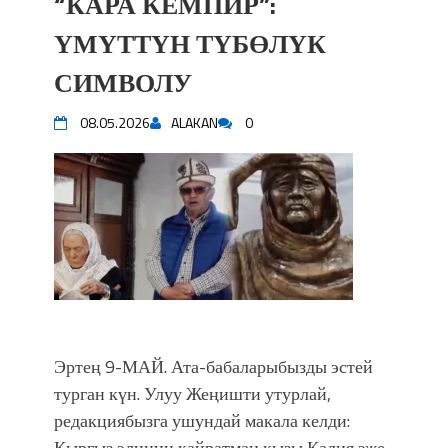
“КАРА КЕМПИР”:
ҮМҮТТҮН ТҮБӨЛҮК
СИМВОЛУ
08.05.2026
ALAKAN
0
Эртең 9-МАЙ. Ата-бабаларыбызды эстей
турган күн. Улуу Жеңишти утурлай,
редакциябызга ушундай макала келди:
Кыргыз элинин кайратман кызы Калия эже