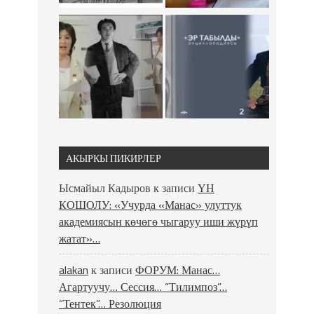
АКЫРКЫ ПИКИРЛЕР
Ысмайыл Кадыров
к записи
ҮН
КОШОЛУ: «Учурда «Манас» улуттук
академиясын көчөгө чыгаруу иши жүрүп
жатат»…
alakan
к записи
ФОРУМ: Манас…
Агартуучу… Сессия… “Тилимпоз”…
“Тентек”… Резолюция