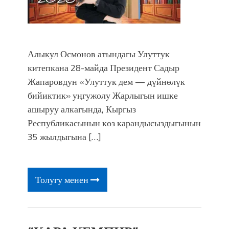
Алыкул Осмонов атындагы Улуттук
китепкана 28-майда Президент Садыр
Жапаровдун «Улуттук дем — дүйнөлүк
бийиктик» уңгужолу Жарлыгын ишке
ашыруу алкагында, Кыргыз
Республикасынын көз карандысыздыгынын
35 жылдыгына […]
Толугу менен