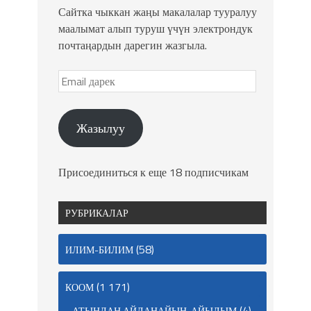
Сайтка чыккан жаңы макалалар тууралуу
маалымат алып туруш үчүн электрондук
почтаңардын дарегин жазгыла.
Жазылуу
Присоединиться к еще 18 подписчикам
РУБРИКАЛАР
(58)
ИЛИМ-БИЛИМ
(1 171)
КООМ
(4)
АТЫҢДАН АЙЛАНАЙЫН, АЙЫЛЫМ