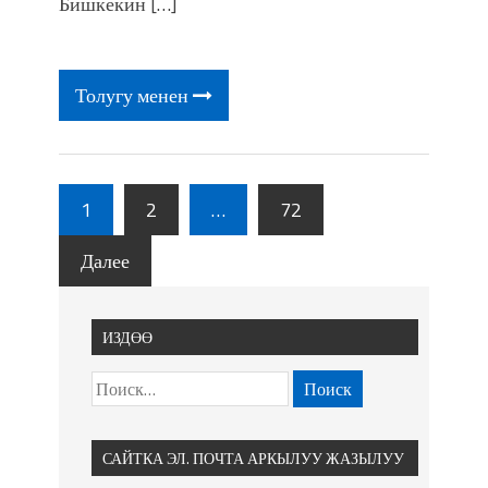
Бишкекин […]
Толугу менен
1
2
…
72
Далее
ИЗДӨӨ
САЙТКА ЭЛ. ПОЧТА АРКЫЛУУ ЖАЗЫЛУУ