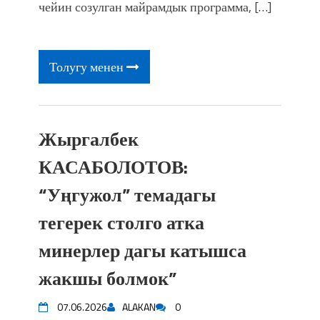
фонтанды көрүү үчүн Royal Central
чейин созулган майрамдык программа, […]
Park'ка 30 миң адам чогулду
Толугу менен
Жыргалбек
КАСАБОЛОТОВ:
“Уңгужол” темадагы
тегерек столго атка
минерлер дагы катышса
жакшы болмок”
07.06.2026
ALAKAN
0