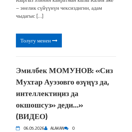
– энелик сүйүүнүн чексиздигин, адам
чыдагыс […]
Толугу менен
Эмилбек МОМУНОВ: «Сиз
Мухтар Ауэзовго өзүңүз да,
интеллектиңиз да
окшошсуз» деди…»
(ВИДЕО)
06.05.2026
ALAKAN
0