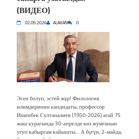
(ВИДЕО)
02.05.2026
ALAKAN
0
Эсен болуп, эстей жγр! Филология
илимдеринин кандидаты, профессор
Ишенбек Султаналиев (1950-2026) агай 75
жаш курагында 30-апрелде көз жумганын
угуп кабыргам кайышты… А бγгγн, 2-майда,