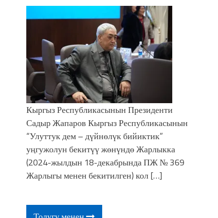
Кыргыз Республикасынын Президенти
Садыр Жапаров Кыргыз Республикасынын
“Улуттук дем – дүйнөлүк бийиктик”
уңгужолун бекитүү жөнүндө Жарлыкка
(2024-жылдын 18-декабрында ПЖ № 369
Жарлыгы менен бекитилген) кол […]
Толугу менен