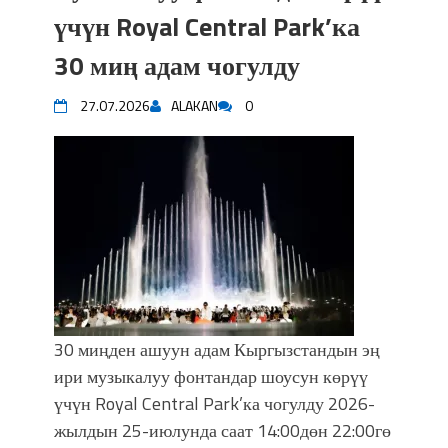
впечатляющим шоу музыкальных
үчүн Royal Central Park’ка
фонтанов в Royal Central Park
30 миң адам чогулду
Аида САЛЯНОВА: "Кыргыз шахмат
союзунун президенти болуп
27.07.2026
ALAKAN
0
шайланышым сыймык жана чоң
жоопкерчилик!"
Садыр ЖАПАРОВ: “Айтматовдой
адабият алпы чыгыш үчүн, улуу көч
уланышы үчүн журнал сөзсүз керек!”
“Китепкана түнγ-2026”: Психолог
Мээрим Мураталиева менен
жолугушууга келиңиз! (Дарек. Видео)
Латын арибиндеги “Чабуул”... “Ала-
Тоо” журналынын тарыхы жана
30 миңден ашуун адам Кыргызстандын эң
редакторлору... (Тизме. Видео)
ири музыкалуу фонтандар шоусун көрүү
“КАРА КЕМПИР”: ҮМҮТТҮН
үчүн Royal Central Park’ка чогулду 2026-
ТҮБӨЛҮК СИМВОЛУ
Кыргызстандагы эң ири музыкалуу
жылдын 25-июлунда саат 14:00дөн 22:00гө