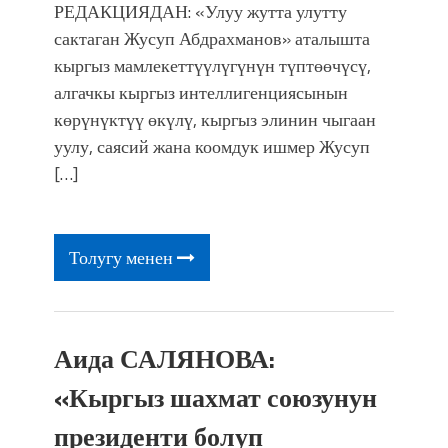
РЕДАКЦИЯДАН: «Улуу жутта улутту
сактаган Жусуп Абдрахманов» аталышта
кыргыз мамлекеттүүлүгүнүн түптөөчүсү,
алгачкы кыргыз интеллигенциясынын
көрүнүктүү өкүлү, кыргыз элинин чыгаан
уулу, саясий жана коомдук ишмер Жусуп
[…]
Толугу менен
Аида САЛЯНОВА:
«Кыргыз шахмат союзунун
президенти болуп