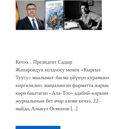
Кечээ… Президент Садыр
Жапаровдун колдоосу менен «Кыргыз
Туусу» маалымат-басма үйүнүн курамына
киргизилип, жаңыланган форматта жарык
көрө баштаган «Ала-Тоо» адабий-көркөм
журналынын бет ачар аземи кечээ, 22-
майда, Алыкул Осмонов […]