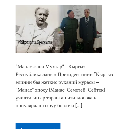
“Манас жана Мухтар”… Кыргыз
Республикасынын Президентинин “Кыргыз
элинин баа жеткис руханий мурасы –
“Манас” эпосу (Манас, Семетей, Сейтек)
үчилтигин ар тараптан изилдөө жана
популярдаштыруу боюнча […]