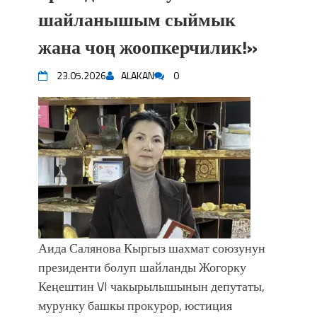
шайланышым сыймык
жана чоң жоопкерчилик!»
23.05.2026
ALAKAN
0
Аида Салянова Кыргыз шахмат союзунун
президенти болуп шайланды Жогорку
Кеңештин VI чакырылышынын депутаты,
мурунку башкы прокурор, юстиция