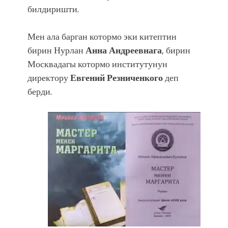
билдиришти.
Мен ала барган котормо эки китептин
бирин Нурлан
Анна Андреевнага
, бирин
Москвадагы котормо институтунун
директору
Евгений Резниченкого
деп
берди.