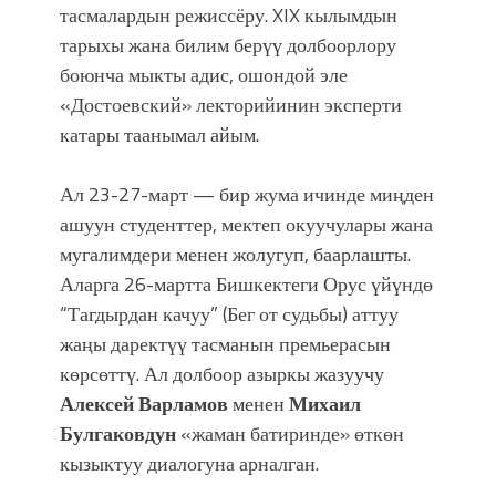
тасмалардын режиссёру. XIX кылымдын
тарыхы жана билим берүү долбоорлору
боюнча мыкты адис, ошондой эле
«Достоевский» лекторийинин эксперти
катары таанымал айым.
Ал 23-27-март — бир жума ичинде миңден
ашуун студенттер, мектеп окуучулары жана
мугалимдери менен жолугуп, баарлашты.
Аларга 26-мартта Бишкектеги О
рус үйүндө
“Тагдырдан качуу” (Бег от судьбы) аттуу
жаңы даректүү тасманын премьерасын
көрсөттү. Ал долбоор азыркы жазуучу
Алексей Варламов
менен
Михаил
Булгаковдун
«жаман батиринде» өткөн
кызыктуу диалогуна арналган.