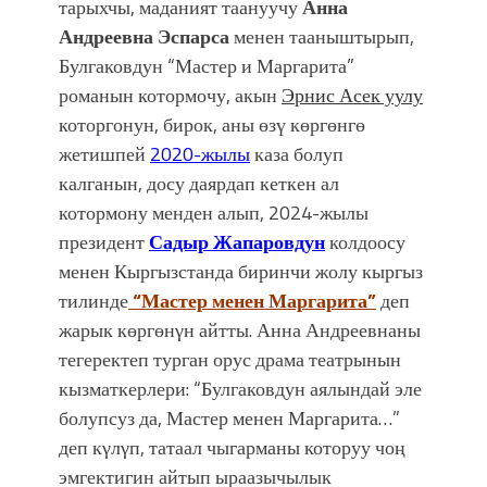
тарыхчы, маданият таануучу
Анна
Андреевна Эспарса
менен тааныштырып,
Булгаковдун “Мастер и Маргарита”
романын котормочу, акын
Эрнис Асек уулу
которгонун, бирок, аны өзү көргөнгө
жетишпей
2020-жылы
каза болуп
калганын, досу даярдап кеткен ал
котормону менден алып, 2024-жылы
президент
Садыр Жапаровдун
колдоосу
менен Кыргызстанда биринчи жолу кыргыз
тилинде
“Мастер менен Маргарита”
деп
жарык көргөнγн айтты. Анна Андреевнаны
тегеректеп турган орус драма театрынын
кызматкерлери: “Булгаковдун аялындай эле
болупсуз да, Мастер менен Маргарита…”
деп кγлγп, татаал чыгарманы которуу чоң
эмгектигин айтып ыраазычылык