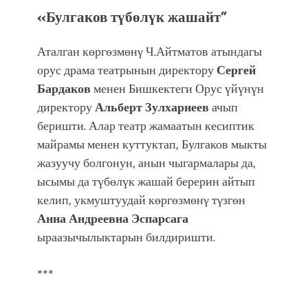
«Булгаков
түбөлүк жашайт”
Аталган көргөзмөнγ Ч.Айтматов атындагы
орус драма театрынын директору
Сергей
Бардаков
менен Бишкектеги Орус үйүнүн
директору
Альберт Зулхарнеев
ачып
беришти. Алар театр жамаатын кесиптик
майрамы менен куттуктап, Булгаков мыкты
жазуучу болгонун, анын чыгармалары да,
ысымы да түбөлүк жашай берерин айтып
келип, укмуштуудай көргөзмөнγ тγзгөн
Анна Андреевна Эспарсага
ыраазычылыктарын билдиришти.
***