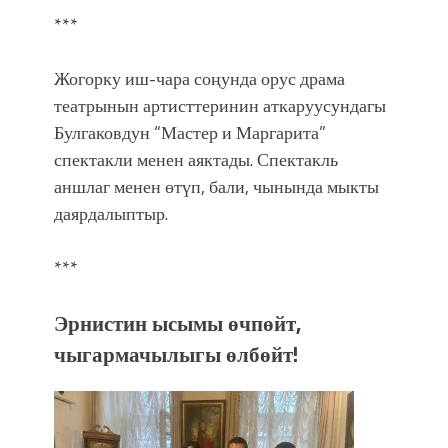
***
Жогорку иш-чара соңунда орус драма
театрынын артисттеринин аткаруусундагы
Булгаковдун “Мастер и Маргарита”
спектакли менен аяктады. Спектакль
аншлаг менен өтүп, бали, чынында мыкты
даярдалыптыр.
***
Эрнистин ысымы өчпөйт,
чыгармачылыгы өлбөйт!