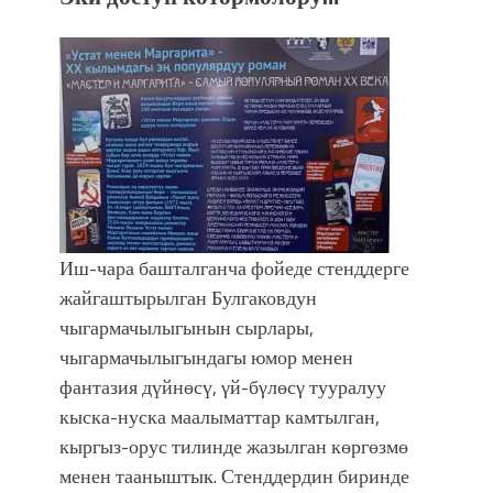
Иш-чара башталганча фойеде стенддерге
жайгаштырылган Булгаковдун
чыгармачылыгынын сырлары,
чыгармачылыгындагы юмор менен
фантазия дүйнөсү, γй-бγлөсγ тууралуу
кыска-нуска маалыматтар камтылган,
кыргыз-орус тилинде жазылган көргөзмө
менен тааныштык. Стенддердин биринде