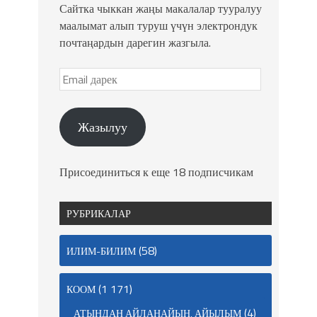
Сайтка чыккан жаңы макалалар тууралуу
маалымат алып туруш үчүн электрондук
почтаңардын дарегин жазгыла.
Жазылуу
Присоединиться к еще 18 подписчикам
РУБРИКАЛАР
(58)
ИЛИМ-БИЛИМ
(1 171)
КООМ
(4)
АТЫҢДАН АЙЛАНАЙЫН, АЙЫЛЫМ