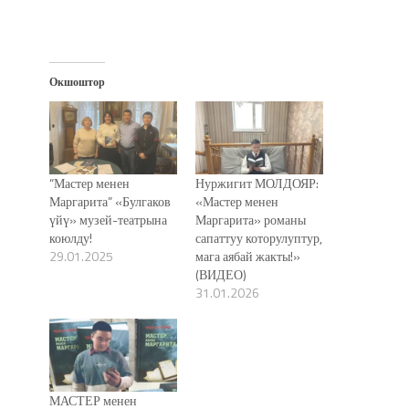
Окшоштор
“Мастер менен
Нуржигит МОЛДОЯР:
Маргарита” «Булгаков
«Мастер менен
үйү» музей-театрына
Маргарита» романы
коюлду!
сапаттуу которулуптур,
29.01.2025
мага аябай жакты!»
(ВИДЕО)
31.01.2026
МАСТЕР менен