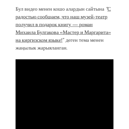
Бул видео менен кошо алардын сайтына
“
С
радостью сообщаем, что наш музей-театр
получил в подарок книгу — роман
Михаила Булгакова «Мастер и Маргарита»
на киргизском языке!
” деген тема менен
жаңылык жарыяланган.