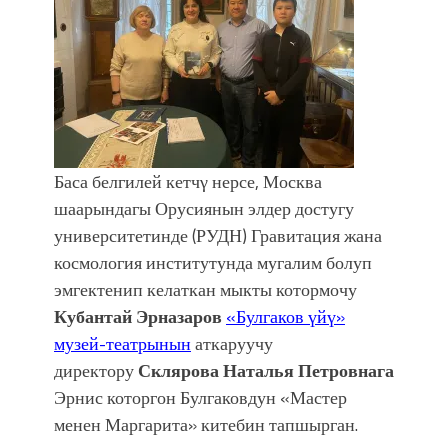
Баса белгилей кетчγ нерсе, Москва
шаарындагы Орусиянын элдер достугу
университетинде (РУДН) Гравитация жана
космология институтунда мугалим болуп
эмгектенип келаткан мыкты котормочу
Кубантай Эрназаров
«Булгаков үйү»
музей-театрынын
аткаруучу
директору
Склярова Наталья Петровнага
Эрнис которгон Булгаковдун «Мастер
менен Маргарита» китебин тапшырган.