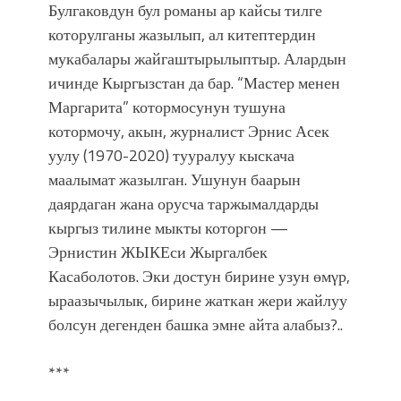
Булгаковдун бул романы ар кайсы тилге
которулганы жазылып, ал китептердин
мукабалары жайгаштырылыптыр. Алардын
ичинде Кыргызстан да бар. “Мастер менен
Маргарита” котормосунун тушуна
котормочу, акын, журналист Эрнис Асек
уулу (1970-2020) тууралуу кыскача
маалымат жазылган. Ушунун баарын
даярдаган жана орусча таржымалдарды
кыргыз тилине мыкты которгон —
Эрнистин ЖЫКЕси Жыргалбек
Касаболотов. Эки достун бирине узун өмγр,
ыраазычылык, бирине жаткан жери жайлуу
болсун дегенден башка эмне айта алабыз?..
***