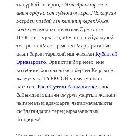
тγшγрбөй эскерип, «
Эми Эрнисиң жок,
анын ордуна сен сγйлөшγң керек! Чакырган
жерден калбай сен келишиң керек! Аман
бол!»
деп какшап келаткан Эрнистин
НУКЕси Нурланга, «Булгаков үйү» музей-
театрына «Мастер менен Маргаританы»
алып барып тарыхый иш жасаган
Кубантай
Эрназаровго
, Эрнистин бир эмес, эки
китебине баш сөз жазып берген Кыргыз эл
жазуучусу, ТҮРКСОЙ уюмунун баш
катчысы
Раев Султан Акимовичке
жана
байымдын экинчи өмγрγн узартып жаткан
чыгармачыл адамдарга, чыгармачылыкты
сыйлагандарга терең ыраазычылык
билдирем!
Талантты сыйлаган, баалаган Сиздердей