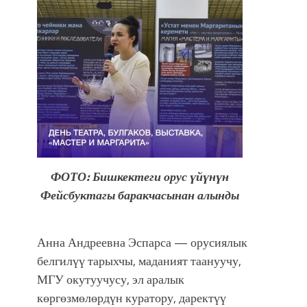
ФОТО: Бишкектеги орус үйүнүн
Фейсбуктагы баракчасынан алынды
Анна Андреевна Эспарса — орусиялык
белгилүү тарыхчы, маданият таануучу,
МГУ окутуучусу, эл аралык
көргөзмөлөрдүн куратору, даректүү