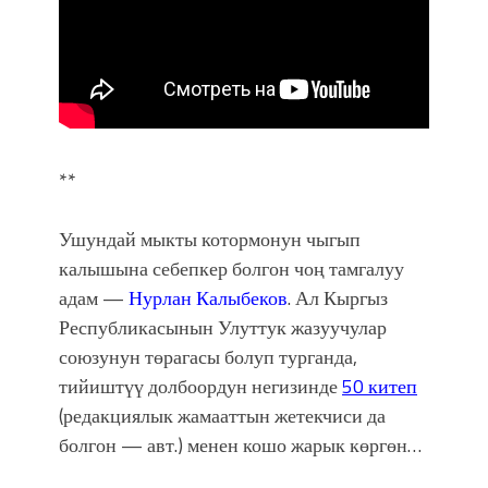
**
Ушундай мыкты котормонун чыгып
калышына себепкер болгон чоң тамгалуу
адам —
Нурлан Калыбеков
. Ал Кыргыз
Республикасынын Улуттук жазуучулар
союзунун төрагасы болуп турганда,
тийиштүү долбоордун негизинде
50 китеп
(редакциялык жамааттын жетекчиси да
болгон — авт.) менен кошо жарык көргөн…