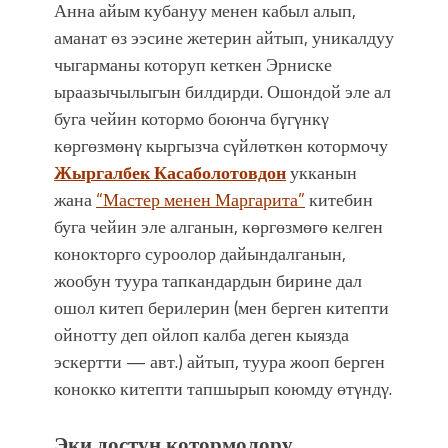
Анна айым кубануу менен кабыл алып,
аманат өз ээсине жетерин айтып, уникалдуу
чыгарманы которуп кеткен Эрниске
ыраазычылыгын билдирди. Ошондой эле ал
буга чейин котормо боюнча бγгγнкγ
көргөзмөнγ кыргызча сγйлөткөн котормочу
Жыргалбек Касаболотовдон
укканын
жана
“Мастер менен Маргарита”
китебин
буга чейин эле алганын, көргөзмөгө келген
конокторго суроолор дайындалганын,
жообун туура тапкандардын бирине дал
ошол китеп берилерин (мен берген китепти
ойнотту деп ойлоп калба деген кыязда
эскертти — авт.) айтып, туура жооп берген
конокко китепти тапшырып коюмду өтγндγ.
Эки достун котормолору…