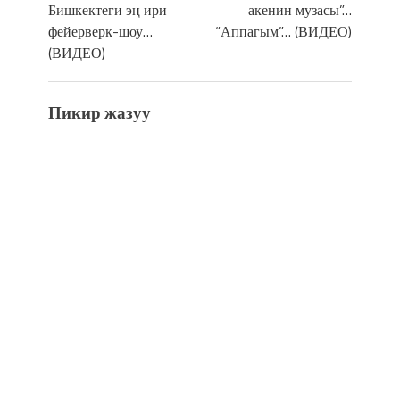
Бишкектеги эң ири
акенин музасы”…
фейерверк-шоу…
“Аппагым”… (ВИДЕО)
(ВИДЕО)
Пикир жазуу