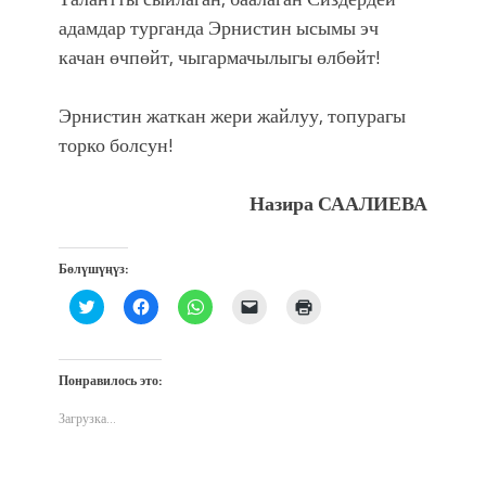
адамдар турганда Эрнистин ысымы эч
качан өчпөйт, чыгармачылыгы өлбөйт!
Эрнистин жаткан жери жайлуу, топурагы
торко болсун!
Назира СААЛИЕВА
Бөлүшүңүз:
Нажмите,
Нажмите,
Нажмите,
Послать
Нажмите
чтобы
чтобы
чтобы
ссылку
для
поделиться
открыть
поделиться
другу
печати
на
на
в
по
(Открывается
Twitter
Facebook
WhatsApp
электронной
в
(Открывается
(Открывается
(Открывается
почте
новом
Понравилось это:
в
в
в
(Открывается
окне)
новом
новом
новом
в
окне)
окне)
окне)
новом
Загрузка...
окне)