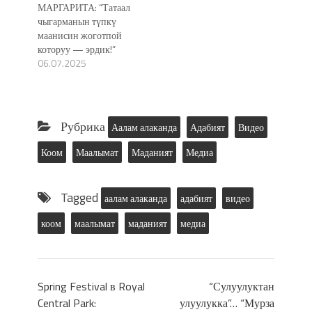
МАРГАРИТА: “Татаал
чыгарманын түпкү
маанисин жоготпой
которуу — эрдик!”
06.07.2025
Рубрика
Аалам алаканда
Адабият
Видео
Коом
Маалымат
Маданият
Медиа
Tagged
аалам алаканда
адабият
видео
коом
маалымат
маданият
медиа
Spring Festival в Royal
“Сулуулуктан
Central Park:
улуулукка”… “Мурза