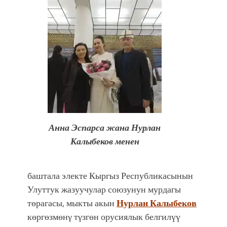
Анна Эспарса жана Нурлан
Калыбеков менен
баштала электе Кыргыз Республикасынын
Улуттук жазуучулар союзунун мурдагы
төрагасы, мыкты акын
Нурлан Калыбеков
көргөзмөнγ тγзгөн орусиялык белгилүү