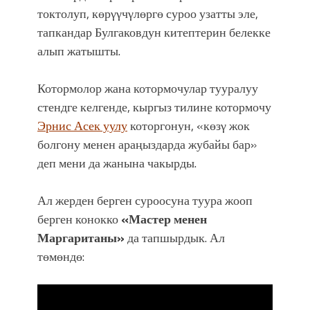
токтолуп, көрγγчγлөргө суроо узатты эле,
тапкандар Булгаковдун китептерин белекке
алып жатышты.
Котормолор жана котормочулар тууралуу
стендге келгенде, кыргыз тилине котормочу
Эрнис Асек уулу
которгонун, «көзγ жок
болгону менен араңыздарда жубайы бар»
деп мени да жанына чакырды.
Ал жерден берген суроосуна туура жооп
берген конокко
«Мастер менен
Маргаританы»
да тапшырдык. Ал
төмөндө: