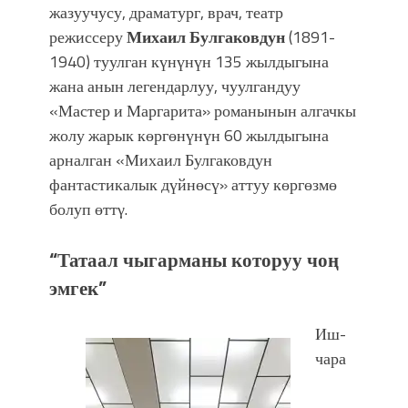
Фестиваль Symphony of Water & Light
жазуучусу, драматург, врач, театр
собрал более 20 тысяч гостей
режиссеру
Михаил Булгаковдун
(1891-
1940)
туулган күнүнүн 135 жылдыгына
жана анын легендарлуу, чуулгандуу
«Мастер и Маргарита» романынын алгачкы
жолу жарык көргөнүнүн 60 жылдыгына
арналган «Михаил Булгаковдун
фантастикалык дүйнөсү» аттуу көргөзмө
болуп өттγ.
“Татаал чыгарманы которуу чоң
эмгек”
Иш-
чара