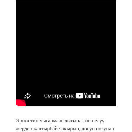
Эрнистин чыгармачылыгына тиешелγγ
жерден калтырбай чакырып, досун оозунан