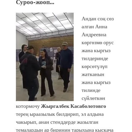
Суроо-жооп…
Андан соң сөз
алган Анна
Андреевна
көргөзмө орус
жана кыргыз
тилдеринде
көрсөтүлγп
жатканын
жана кыргыз
тилинде
сγйлөткөн
котормочу
Жыргалбек Касаболотовго
терең ыраазылык билдирип, эл алдына
чакырып, анан стенддерде жазылган
темалардын ар биринин тарыхына кыскача