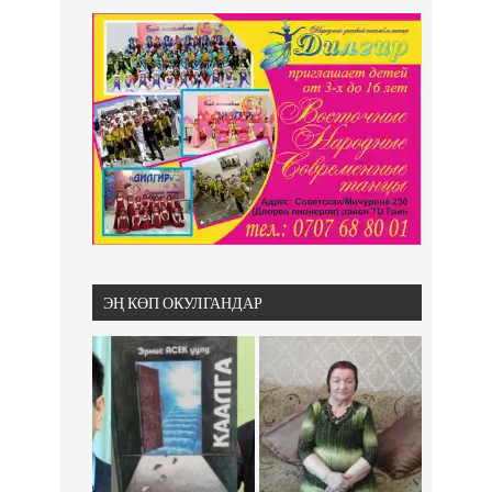
ЭҢ КӨП ОКУЛГАНДАР