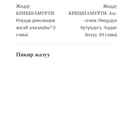
Жидду
Жидду
КРИШНАМУРТИ:
КРИШНАМУРТИ: Аң-
Өзүңдө революция
сезим. Өмүрдүн
жасай аласыңбы? (I
бүтүндүгү. Аңдап
глава)
билүү. (III глава)
Пикир жазуу