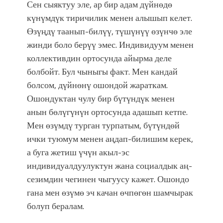
Сен сыяктуу эле, ар бир адам дүйнөдө
күнүмдүк тиричилик менен алышып келет.
Өзүңдү таанып-билүү, түшүнүү өзүнчө эле
жинди боло берүү эмес. Индивидуум менен
коллективдин ортосунда айырма деле
болбойт. Бул чыныгы факт. Мен кандай
болсом, дүйнөнү ошондой жараткам.
Ошондуктан чулу бир бүтүндүк менен
анын бөлүгүнүн ортосунда адашып кетпе.
Мен өзүмдү турган турпатым, бүтүндөй
ички туюмум менен аңдап-билишим керек,
а буга жетиш үчүн акыл-эс
индивидуалдуулуктун жана социалдык аң-
сезимдин чегинен чыгуусу кажет. Ошондо
гана мен өзүмө эч качан өчпөгөн шамчырак
болуп бералам.