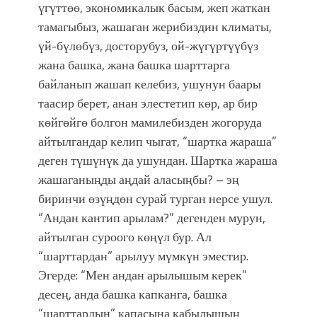
үгүттөө, экономикалык басым, жеп жаткан
тамагыбыз, жашаган жерибиздин климаты,
үй-бүлөбүз, досторубуз, ой-жүгүртүүбүз
жана башка, жана башка шарттарга
байланып жашап келебиз, ушунун баары
таасир берет, анан элестетип көр, ар бир
көйгөйгө болгон мамилебизден жогоруда
айтылгандар келип чыгат, “шартка жараша”
деген түшүнүк да ушундан. Шартка жараша
жашаганыңды аңдай аласыңбы? – эң
биринчи өзүңдөн сурай турган нерсе ушул.
“Андан кантип арылам?” дегенден мурун,
айтылган суроого көңүл бур. Ал
“шарттардан” арылуу мүмкүн эместир.
Эгерде: “Мен андан арылышым керек”
десең, анда башка капканга, башка
“шарттардын” капасына кабылышың