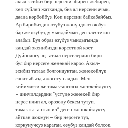
акыл-эсибиз бир нерсени эбиреп-жебиреп,
көп сүйлөп жатканда, биз ал нерсени ачык,
даана көрбөйбүз. Көп нерсени байкабайбыз.
Ар бирибиздин өзүбүз жөнүндө өз оюбуз
бар же өзүбүздү мындаймын деп элестетип
алабыз. Бул образ өзүбүз чындыгында
кандай экенибизди көрсөтпөй коет.
Дүйнөдөгү эң татаал нерселердин бири –
бул бир нерсеге жөнөкөй кароо. Акыл-
эсибиз татаал болгондуктан, жөнөкөйлүк
сапатыбызды жоготуп алдык. Мен
кийимдеги же тамак-аштагы жөнөкөйлүктү
– динчилдердин “үстүңө жөнөкөй бир
нерсе илип ал, орозону бекем тутуп,
тамакты тартып ич” деген жөнөкөйлүктү
айткан жокмун – бир нерсеге түз,
коркунучсуз караган, өзүбүз кандай болсок,