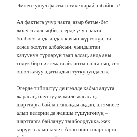
Эмнеге ушул фактыга тике карай албайбыз?
Ал фактыга учур чакта, азыр бетме-бет
жолуга аласыңбы, эгерде учур чакта
болбосо, анда андан качып жүргөнүң, эч
качан жолуга албайсың, чындыктан
качуунун түрлөрүн таап алсаң, анда аны
толук бир системага айлантып алганың, сен
ошол качуу адатыңдын туткунундасың.
Эгерде тийиштүү деңгээлде кабыл алууга
жарасаң, олуттуу мамиле жасасаң,
шарттарга байланганыңды аңдап, ал эмнеге
алып келерин да жакшы түшүнгөнүң –
шарттарга байлануу ташбоордукка, жек
көрүүгө алып келет. Анан ошол шарттарга