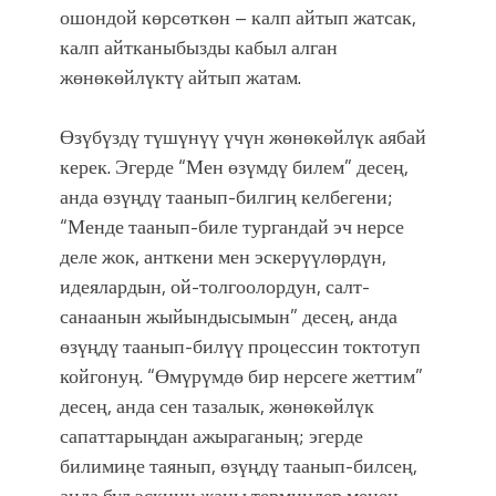
ошондой көрсөткөн – калп айтып жатсак,
калп айтканыбызды кабыл алган
жөнөкөйлүктү айтып жатам.
Өзүбүздү түшүнүү үчүн жөнөкөйлүк аябай
керек. Эгерде “Мен өзүмдү билем” десең,
анда өзүңдү таанып-билгиң келбегени;
“Менде таанып-биле тургандай эч нерсе
деле жок, анткени мен эскерүүлөрдүн,
идеялардын, ой-толгоолордун, салт-
санаанын жыйындысымын” десең, анда
өзүңдү таанып-билүү процессин токтотуп
койгонуң. “Өмүрүмдө бир нерсеге жеттим”
десең, анда сен тазалык, жөнөкөйлүк
сапаттарыңдан ажыраганың; эгерде
билимиңе таянып, өзүңдү таанып-билсең,
анда бул эскини жаңы терминдер менен