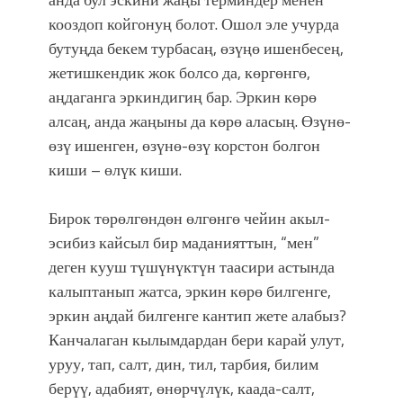
кооздоп койгонуң болот. Ошол эле учурда
бутуңда бекем турбасаң, өзүңө ишенбесең,
жетишкендик жок болсо да, көргөнгө,
аңдаганга эркиндигиң бар. Эркин көрө
алсаң, анда жаңыны да көрө аласың. Өзүнө-
өзү ишенген, өзүнө-өзү корстон болгон
киши – өлүк киши.
Бирок төрөлгөндөн өлгөнгө чейин акыл-
эсибиз кайсыл бир маданияттын, “мен”
деген кууш түшүнүктүн таасири астында
калыптанып жатса, эркин көрө билгенге,
эркин аңдай билгенге кантип жете алабыз?
Канчалаган кылымдардан бери карай улут,
уруу, тап, салт, дин, тил, тарбия, билим
берүү, адабият, өнөрчүлүк, каада-салт,