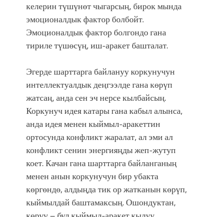
келерин түшүнөт чыгарсың, бирок мында
эмоционалдык фактор болбойт.
Эмоционалдык фактор болгондо гана
тириле түшөсүң, иш-аракет башталат.
Эгерде шарттарга байлануу коркунучун
интеллектуалдык деңгээлде гана көрүп
жатсаң, анда сен эч нерсе кылбайсың.
Коркунуч идея катары гана кабыл алынса,
анда идея менен кыймыл-аракеттин
ортосунда конфликт жаралат, ал эми ал
конфликт сенин энергияңды жеп-жутуп
коет. Качан гана шарттарга байланганың
менен анын коркунучун бир убакта
көргөндө, алдыңда тик ор жатканын көрүп,
кыймылдай баштамаксың. Ошондуктан,
көрүү – бул кыймыл-аракет кылуу.