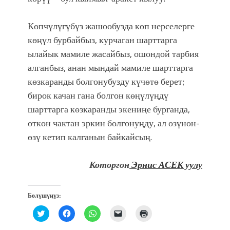
Көпчүлүгүбүз жашообузда көп нерселерге
көңүл бурбайбыз, курчаган шарттарга
ылайык мамиле жасайбыз, ошондой тарбия
алганбыз, анан мындай мамиле шарттарга
көзкаранды болгонубузду күчөтө берет;
бирок качан гана болгон көңүлүңдү
шарттарга көзкаранды экениңе бурганда,
өткөн чактан эркин болгонуңду, ал өзүнөн-
өзү кетип калганын байкайсың.
Которгон
Эрнис АСЕК уулу
Бөлүшүңүз:
Нажмите,
Нажмите,
Нажмите,
Послать
Нажмите
чтобы
чтобы
чтобы
ссылку
для
поделиться
открыть
поделиться
другу
печати