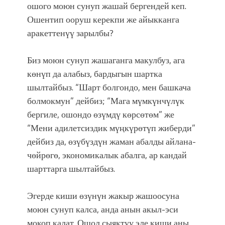
ошого моюн сунуп жашай бергендей кеп.
Ошентип ооруш керекпи же айыкканга
аракеттенүү зарылбы?
Биз моюн сунуп жашаганга макулбуз, ага
көнүп да алабыз, бардыгын шартка
шылтайбыз. “Шарт болгондо, мен башкача
болмокмун” дейбиз; “Мага мүмкүнчүлүк
бергиле, ошондо өзүмдү көрсөтөм” же
“Мени адилетсиздик мүңкүрөтүп жиберди”
дейбиз да, өзүбүздүн жаман абалды айлана-
чөйрөгө, экономикалык абалга, ар кандай
шарттарга шылтайбыз.
Эгерде киши өзүнүн жакыр жашоосуна
моюн сунуп калса, анда анын акыл-эси
мокоп калат. Ошол сыяктуу эле киши аны