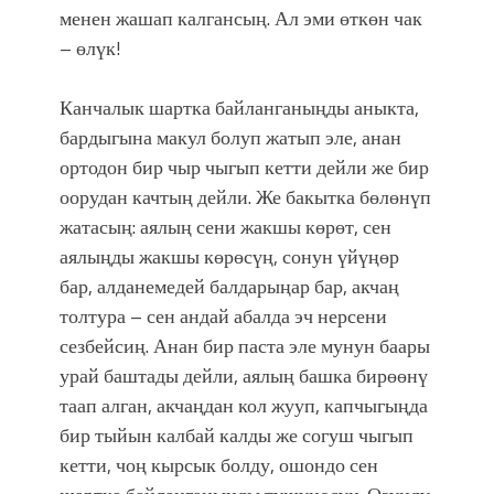
менен жашап калгансың. Ал эми өткөн чак
– өлүк!
Канчалык шартка байланганыңды аныкта,
бардыгына макул болуп жатып эле, анан
ортодон бир чыр чыгып кетти дейли же бир
оорудан качтың дейли. Же бакытка бөлөнүп
жатасың: аялың сени жакшы көрөт, сен
аялыңды жакшы көрөсүң, сонун үйүңөр
бар, алданемедей балдарыңар бар, акчаң
толтура – сен андай абалда эч нерсени
сезбейсиң. Анан бир паста эле мунун баары
урай баштады дейли, аялың башка бирөөнү
таап алган, акчаңдан кол жууп, капчыгыңда
бир тыйын калбай калды же согуш чыгып
кетти, чоң кырсык болду, ошондо сен