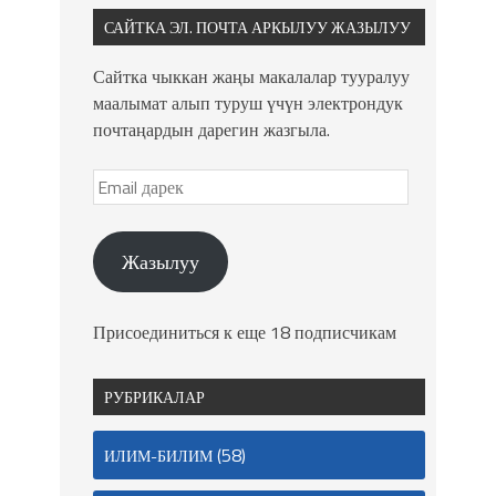
САЙТКА ЭЛ. ПОЧТА АРКЫЛУУ ЖАЗЫЛУУ
Сайтка чыккан жаңы макалалар тууралуу
маалымат алып туруш үчүн электрондук
почтаңардын дарегин жазгыла.
Жазылуу
Присоединиться к еще 18 подписчикам
РУБРИКАЛАР
(58)
ИЛИМ-БИЛИМ