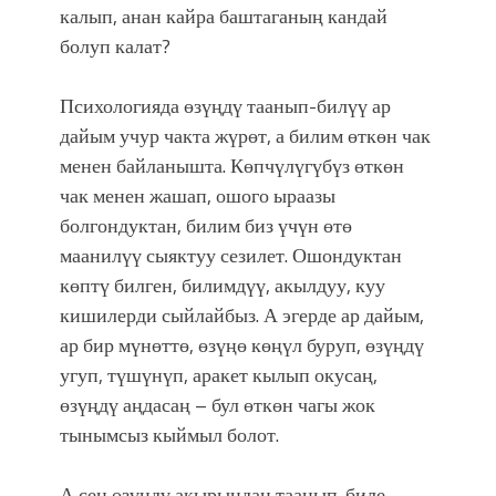
калып, анан кайра баштаганың кандай
болуп калат?
Психологияда өзүңдү таанып-билүү ар
дайым учур чакта жүрөт, а билим өткөн чак
менен байланышта. Көпчүлүгүбүз өткөн
чак менен жашап, ошого ыраазы
болгондуктан, билим биз үчүн өтө
маанилүү сыяктуу сезилет. Ошондуктан
көптү билген, билимдүү, акылдуу, куу
кишилерди сыйлайбыз. А эгерде ар дайым,
ар бир мүнөттө, өзүңө көңүл буруп, өзүңдү
угуп, түшүнүп, аракет кылып окусаң,
өзүңдү аңдасаң – бул өткөн чагы жок
тынымсыз кыймыл болот.
А сен өзүңдү акырындан таанып-биле