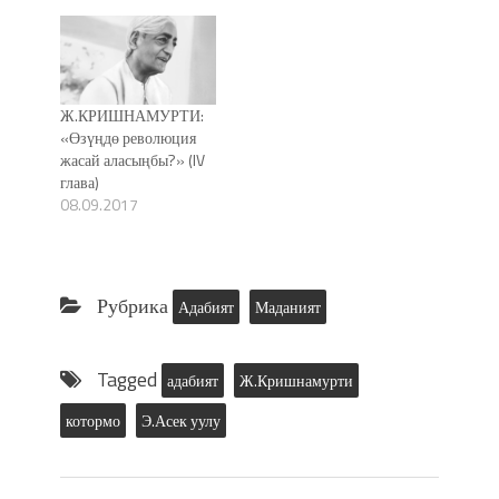
Ж.КРИШНАМУРТИ:
«Өзүңдө революция
жасай аласыңбы?» (IV
глава)
08.09.2017
Рубрика
Адабият
Маданият
Tagged
адабият
Ж.Кришнамурти
котормо
Э.Асек уулу