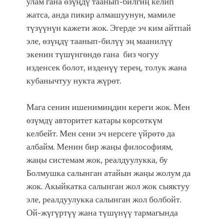
улам гана өзүңдү таанып-билгиң келип
фонтанды көрүү үчүн Royal Central
Park'ка 30 миң адам чогулду
жатса, анда пикир алмашуунун, мамиле
түзүүнүн кажети жок. Эгерде эч ким айтпай
эле, өзүңдү таанып-билүү эң маанилүү
экенин түшүнгөндө гана биз чогуу
изденсек болот, изденүү терең, толук жана
кубанычтуу нукта жүрөт.
Мага сенин ишенимиңдин кереги жок. Мен
өзүмдү авторитет катары көрсөткүм
келбейт. Мен сени эч нерсеге үйрөтө да
албайм. Менин бир жаңы философиям,
жаңы системам жок, реалдуулукка, бу
Болмушка салынган атайын жаңы жолум да
жок. Акыйкатка салынган жол жок сыяктуу
эле, реалдуулукка салынган жол болбойт.
Ой-жүгүртүү жана түшүнүү тармагында