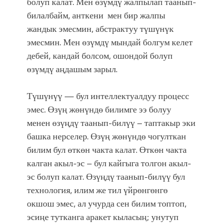
болуп калат. Мен өзүмдү жалпылап таанып-
билалбайм, анткени мен бир жалпы
жандык эмесмин, абстрактуу түшүнүк
эмесмин. Мен өзүмдү мындай болгум келет
дебей, кандай болсом, ошондой болуп
өзүмдү аңдашым зарыл.
Түшүнүү — бул интеллектуалдуу процесс
эмес. Өзүң жөнүндө билимге ээ болуу
менен өзүңдү таанып-билүү – таптакыр эки
башка нерселер. Өзүң жөнүндө чогулткан
билим бул өткөн чакта калат. Өткөн чакта
калган акыл-эс – бул кайгыга толгон акыл-
эс болуп калат. Өзүңдү таанып-билүү бул
технология, илим же тил үйрөнгөнгө
окшош эмес, ал учурда сен билим топтоп,
эсиңе тутканга аракет кыласың; унутуп