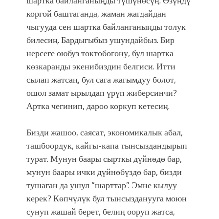
шартка байланганыңды түшүнөсүң. Өзүңдү
коргой баштаганда, жаман жагдайдан
чыгууда сен шартка байланганыңды толук
билесиң. Бардыгыбыз ушундайбыз. Бир
нерсеге оюбуз токтобогону, бул шартка
көзкаранды экенибиздин белгиси. Итти
сылап жатсаң, бул сага жагымдуу болот,
ошол замат ырылдап үрүп жиберсинчи?
Артка чегинип, дароо коркуп кетесиң.
Бизди жашоо, саясат, экономикалык абал,
ташбоордук, кайгы-капа тынсыздандырып
турат. Мунун баары сырткы дүйнөдө бар,
мунун баары ички дүйнөбүздө бар, бизди
тушаган да ушул “шарттар”. Эмне кылуу
керек? Көпчүлүк бул тынсызданууга моюн
сунуп жашай берет, белиң ооруп жатса,