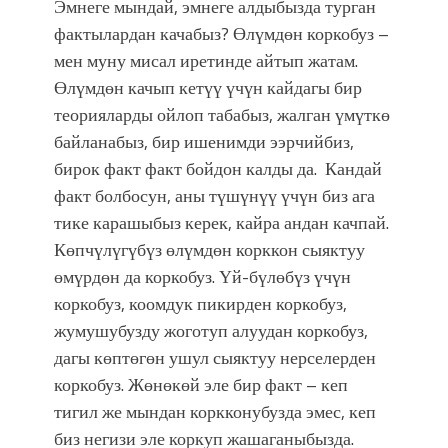
Эмнеге мындай, эмнеге алдыбызда турган
фактылардан качабыз? Өлүмдөн коркобуз –
мен муну мисал иретинде айтып жатам.
Өлүмдөн качып кетүү үчүн кайдагы бир
теорияларды ойлоп табабыз, жалган үмүткө
байланабыз, бир ишенимди ээрчийбиз,
бирок факт факт бойдон калды да. Кандай
факт болбосун, аны түшүнүү үчүн биз ага
тике карашыбыз керек, кайра андан качпай.
Көпчүлүгүбүз өлүмдөн корккон сыяктуу
өмүрдөн да коркобуз. Үй-бүлөбүз үчүн
коркобуз, коомдук пикирден коркобуз,
жумушубузду жоготуп алуудан коркобуз,
дагы көптөгөн ушул сыяктуу нерселерден
коркобуз. Жөнөкөй эле бир факт – кеп
тигил же мындан коркконубузда эмес, кеп
биз негизи эле коркуп жашаганыбызда.