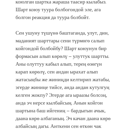
коюлган шартка жараша таасир кылабыз.
Шарт коюу туура болбогондой эле, ага
болгон реакция да туура болбойт.
Сен ушуну түшүнө баштаганда, улут, дин,
маданият шарттары сени түрмөгө салып
койгондой болбойбу? Шарт коюунун бир
формасын алып көрөлү – улуттук шартты.
Аны олуттуу кабыл алып, терең өзөгүн
карап көрөлү, сен андан ырахат алып
жатасыңбы же жиниңди келтирип жатабы,
эгерде жиниңе тийсе, анда андан кутулгуң
келген жокпу? Эгерде ага ыраазы болсоң,
анда эч нерсе кылбайсың. Анын койгон
шартына баш ийгениң – бардыгын ачык,
даана көрө албаганың. Эч качан даана көрө
албайсың дагы. Анткени сен өткөн чак