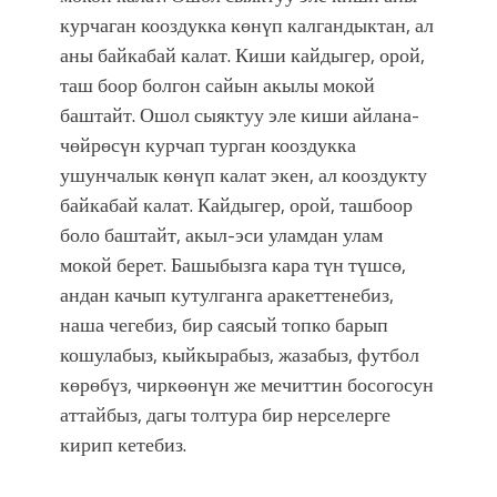
курчаган кооздукка көнүп калгандыктан, ал
аны байкабай калат. Киши кайдыгер, орой,
таш боор болгон сайын акылы мокой
баштайт. Ошол сыяктуу эле киши айлана-
чөйрөсүн курчап турган кооздукка
ушунчалык көнүп калат экен, ал кооздукту
байкабай калат. Кайдыгер, орой, ташбоор
боло баштайт, акыл-эси уламдан улам
мокой берет. Башыбызга кара түн түшсө,
андан качып кутулганга аракеттенебиз,
наша чегебиз, бир саясый топко барып
кошулабыз, кыйкырабыз, жазабыз, футбол
көрөбүз, чиркөөнүн же мечиттин босогосун
аттайбыз, дагы толтура бир нерселерге
кирип кетебиз.