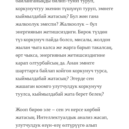
байланганыңды билип-туюп туруп,
коркунучтуу экенин түшүнүп туруп, эмнеге
кыймылдабай жатасың? Бул жөн гана
жалкоолук эмеспи? Жалкоолук – бул
энергиянын жетишсиздиги. Бирок түздөн
түз коркунуч пайда болсо, мисалы, жолдон
жылан чыга калса же жарга барып такалсаң,
өрт чыкса, энергиянын жетишсиздигине
карап олтурбайсың да. Анан эмнеге
шарттарга байлап койгон коркунуч турса,
кыймылдабай жатасың? Эгерде сен
жашаган коомго улутчулдук коркунучу
туулса, кыймылдабай жата берет белең?
Жооп бирөө эле – сен эч нерсе көрбөй
жатасың. Интеллектуалдык анализ жасап,
улутчулдук өзүн-өзү өлтүрүүгө алып