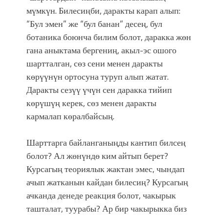
мүмкүн. Билесиңби, даракты карап алып:
“Бул эмен” же “бул банан” десең, бул
ботаника боюнча билим болот, даракка жөн
гана аныктама бергениң, акыл-эс ошого
шартталган, сөз сени менен даракты
көрүүнүн ортосуна туруп алып жатат.
Даракты сезүү үчүн сен даракка тийип
көрүшүң керек, сөз менен даракты
кармалап көралбайсың.
Шарттарга байланганыңды кантип билсең
болот? Ал жөнүндө ким айтып берет?
Курсагың теориялык жактан эмес, чындап
ачып жатканын кайдан билесиң? Курсагың
ачканда денеде реакция болот, чакырык
ташталат, туурабы? Ар бир чакырыкка биз