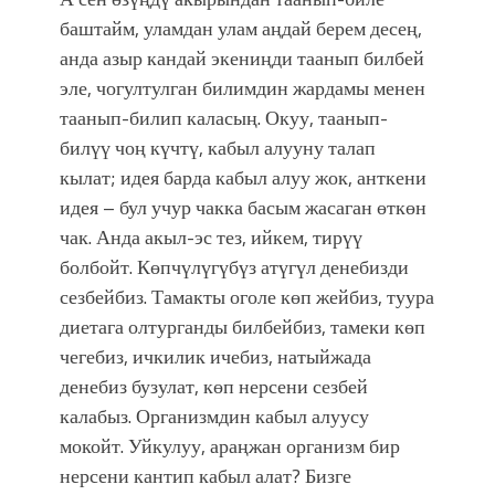
баштайм, уламдан улам аңдай берем десең,
анда азыр кандай экениңди таанып билбей
эле, чогултулган билимдин жардамы менен
таанып-билип каласың. Окуу, таанып-
билүү чоң күчтү, кабыл алууну талап
кылат; идея барда кабыл алуу жок, анткени
идея – бул учур чакка басым жасаган өткөн
чак. Анда акыл-эс тез, ийкем, тирүү
болбойт. Көпчүлүгүбүз атүгүл денебизди
сезбейбиз. Тамакты оголе көп жейбиз, туура
диетага олтурганды билбейбиз, тамеки көп
чегебиз, ичкилик ичебиз, натыйжада
денебиз бузулат, көп нерсени сезбей
калабыз. Организмдин кабыл алуусу
мокойт. Уйкулуу, араңжан организм бир
нерсени кантип кабыл алат? Бизге