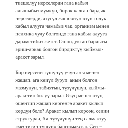
тиешелүү нерселерди гана кабыл
алышыбыз мүмкүн, бирок калган бардык
нерселерди, атүгүл жашоонун өзүн толук
кабыл алууга чамабыз чак, организм менен
психика чулу болгондо гана кабыл алууга
дараметибиз жетет. Ошондуктан бардыгы
эриш-аркак болгон бирдиктүү кыймыл-
аракет зарыл.
Бир нерсени түшүнүү үчүн аны менен
жашап, ага көңүл буруп, анын болгон
мазмунун, табиятын, түзүлүшүн, кыймы-
аракетин билүү зарыл. Өзүң менен өзүң
ошентип жашап көргөнгө аракет кылып
көрдүң беле? Аракет кылып көрсөң, сенин
структураң, б.а. түзүлүшүң тең салмактуу
эместигин түшүнө баштамаксың. Сен –