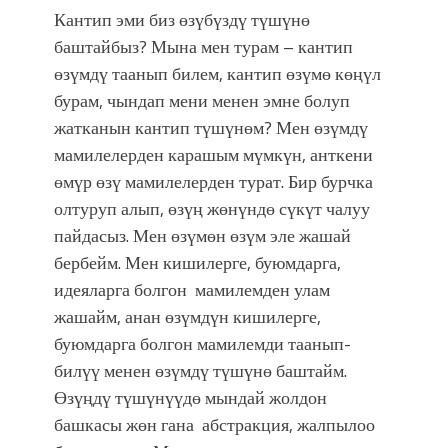
Кантип эми биз өзүбүздү түшүнө
баштайбыз? Мына мен турам – кантип
өзүмдү таанып билем, кантип өзүмө көңүл
бурам, чындап мени менен эмне болуп
жатканын кантип түшүнөм? Мен өзүмдү
мамилелерден карашым мүмкүн, анткени
өмүр өзү мамилелерден турат. Бир бурчка
олтуруп алып, өзүң жөнүндө сүкүт чалуу
пайдасыз. Мен өзүмөн өзүм эле жашай
бербейм. Мен кишилерге, буюмдарга,
идеяларга болгон мамилемден улам
жашайм, анан өзүмдүн кишилерге,
буюмдарга болгон мамилемди таанып-
билүү менен өзүмдү түшүнө баштайм.
Өзүңдү түшүнүүдө мындай жолдон
башкасы жөн гана абстракция, жалпылоо