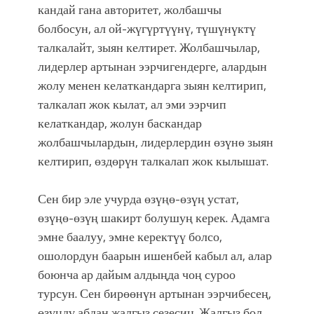
кандай гана авторитет, жолбашчы
болбосун, ал ой-жүгүртүүнү, түшүнүктү
талкалайт, зыян келтирет. Жолбашчылар,
лидерлер артынан ээрчигендерге, алардын
жолу менен келаткандарга зыян келтирип,
талкалап жок кылат, ал эми ээрчип
келаткандар, жолун баскандар
жолбашчылардын, лидерлердин өзүнө зыян
келтирип, өздөрүн талкалап жок кылышат.
Сен бир эле учурда өзүңө-өзүң устат,
өзүңө-өзүң шакирт болушуң керек. Адамга
эмне баалуу, эмне керектүү болсо,
ошолордун баарын ишенбей кабыл ал, алар
боюнча ар дайым алдыңда чоң суроо
турсун. Сен бирөөнүн артынан ээрчибесең,
өзүңдү абдан жалгыз сезесиң. Жалгыз бол.