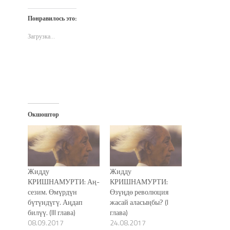
на
на
в
по
(Открывается
Twitter
Facebook
WhatsApp
электронной
в
(Открывается
(Открывается
(Открывается
почте
новом
Понравилось это:
в
в
в
(Открывается
окне)
новом
новом
новом
в
окне)
окне)
окне)
новом
Загрузка...
окне)
Окшоштор
Жидду
Жидду
КРИШНАМУРТИ: Аң-
КРИШНАМУРТИ:
сезим. Өмүрдүн
Өзүңдө революция
бүтүндүгү. Аңдап
жасай аласыңбы? (I
билүү. (III глава)
глава)
08.09.2017
24.08.2017