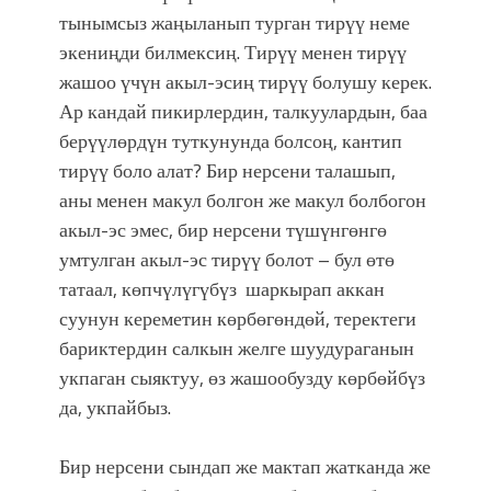
тынымсыз жаңыланып турган тирүү неме
экениңди билмексиң. Тирүү менен тирүү
жашоо үчүн акыл-эсиң тирүү болушу керек.
Ар кандай пикирлердин, талкуулардын, баа
берүүлөрдүн туткунунда болсоң, кантип
тирүү боло алат? Бир нерсени талашып,
аны менен макул болгон же макул болбогон
акыл-эс эмес, бир нерсени түшүнгөнгө
умтулган акыл-эс тирүү болот – бул өтө
татаал, көпчүлүгүбүз шаркырап аккан
суунун кереметин көрбөгөндөй, теректеги
бариктердин салкын желге шуудураганын
укпаган сыяктуу, өз жашообузду көрбөйбүз
да, укпайбыз.
Бир нерсени сындап же мактап жатканда же