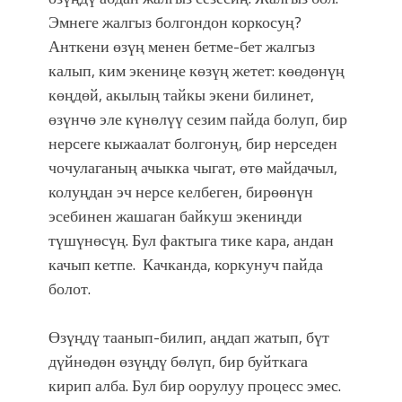
Эмнеге жалгыз болгондон коркосуң?
Анткени өзүң менен бетме-бет жалгыз
калып, ким экениңе көзүң жетет: көөдөнүң
көңдөй, акылың тайкы экени билинет,
өзүнчө эле күнөлүү сезим пайда болуп, бир
нерсеге кыжаалат болгонуң, бир нерседен
чочулаганың ачыкка чыгат, өтө майдачыл,
колуңдан эч нерсе келбеген, бирөөнүн
эсебинен жашаган байкуш экениңди
түшүнөсүң. Бул фактыга тике кара, андан
качып кетпе. Качканда, коркунуч пайда
болот.
Өзүңдү таанып-билип, аңдап жатып, бүт
дүйнөдөн өзүңдү бөлүп, бир буйткага
кирип алба. Бул бир оорулуу процесс эмес.