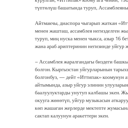
түптөлүш башатында туруп, Ассамблеяны
Айтмакчы, диаспора чыгарып жаткан «Ит
менен жашташ, ассамблея негизделген жы
туруп, миң нуска менен чыкса, азыр 16 
жана араб ариптеринин негизинде уйгур ж
– Ассамблея жаралгандагы биздеги башк
болгон. Кыргызстан уйгурларынын тарых
болгонбуз, — дейт «Иттипак» коомунун 
айтымында, азыр уйгур элинин улуулары
баалуулуктарды унутуп калбашы экен. Ж
окууга жөнөтүп, уйгур музыкасын аткару
көп жашаган жерлерде мектепте жумасына
сактап калуунун аракеттери экен.