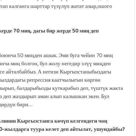
тап калганга шарттар түзүлүп жатат азыр,ошого
ерде 70 миң,
дагы бир жерде 50 миң деп
боюнча 50 миңден ашык. Эми буга чейин 70 миң
анча миң болгон, бул жолу негедир элүү миңден
рсе айталбайбыз. А негизи Кыргызстаныбыздагы
-жылдардагы репрессия каатчылыгын көргөн
шырып, балдарыбызды куткарабыз деп, түштүк жакта
ыз деп жаздырып аман алып калышкан экен. Бул
ндөрдүн бири…
элинин Кыргызстанга көчүп келгендеги чоң
-жылдарга туура келет деп айтылат, ушундайбы?