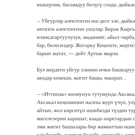
ишкерлик, басымдуу бөлүгү соода, дыйкан
– Уйгурлар алектенген иш десе эле, дый
негизги алектенгени ушулар. Бирок Кыргы
илим,агартуучулук, маданият, айыл-чарба
бар, билесиздер. Жогорку Кеңеште, жерг
барып жатат, — дейт Артык мырза.
Бул жердеги уйгур элинин ички башкаруу 
аялдар кеңеши, жигит башы, машрап…
– «Иттипак» коомунун тутумунда Аксака
Аксакал кеңешинин жалпы журт үчүн, улу
айтып, жол көрсөтүп ишибизди түздөп ту
маселелерин карашат, каада-нарктардын 
эми жигит башылары бир жамааттын ишине
кар болобу, жамгыр болобу, урушабы, оор