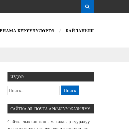
РНАМА БЕРҮҮЧҮЛӨРГӨ
БАЙЛАНЫШ
ИЗДӨӨ
САЙТКА ЭЛ. ПОЧТА АРКЫЛУУ ЖАЗЫЛУУ
Сайтка чыккан жаңы макалалар тууралуу
маалымат алып туруш үчүн электрондук