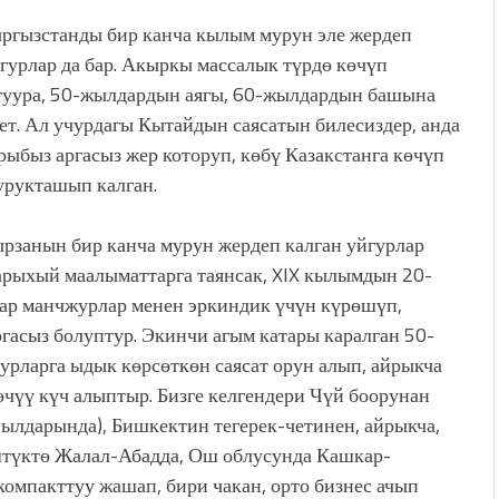
ргызстанды бир канча кылым мурун эле жердеп
йгурлар да бар. Акыркы массалык түрдө көчүп
туура, 50-жылдардын аягы, 60-жылдардын башына
лет. Ал учурдагы Кытайдын саясатын билесиздер, анда
рыбыз аргасыз жер которуп, көбү Казакстанга көчүп
урукташып калган.
рзанын бир канча мурун жердеп калган уйгурлар
тарыхый маалыматтарга таянсак, XIX кылымдын 20-
лар манчжурлар менен эркиндик үчүн күрөшүп,
гасыз болуптур. Экинчи агым катары каралган 50-
рларга ыдык көрсөткөн саясат орун алып, айрыкча
чүү күч алыптыр. Бизге келгендери Чүй боорунан
йылдарында), Бишкектин тегерек-четинен, айрыкча,
түктө Жалал-Абадда, Ош облусунда Кашкар-
мпакттуу жашап, бири чакан, орто бизнес ачып