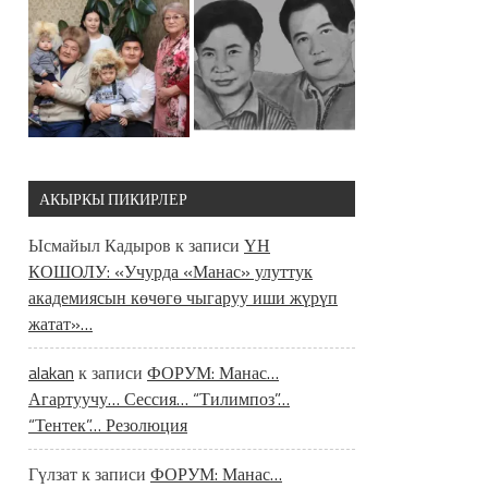
АКЫРКЫ ПИКИРЛЕР
Ысмайыл Кадыров
к записи
ҮН
КОШОЛУ: «Учурда «Манас» улуттук
академиясын көчөгө чыгаруу иши жүрүп
жатат»…
alakan
к записи
ФОРУМ: Манас…
Агартуучу… Сессия… “Тилимпоз”…
“Тентек”… Резолюция
Гүлзат
к записи
ФОРУМ: Манас…