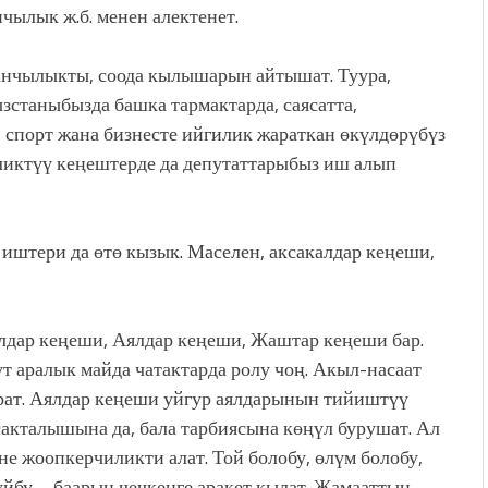
чылык ж.б. менен алектенет.
канчылыкты, соода кылышарын айтышат. Туура,
зстаныбызда башка тармактарда, саясатта,
, спорт жана бизнесте ийгилик жараткан өкүлдөрүбүз
иликтүү кеңештерде да депутаттарыбыз иш алып
иштери да өтө кызык. Маселен, аксакалдар кеңеши,
лдар кеңеши, Аялдар кеңеши, Жаштар кеңеши бар.
т аралык майда чатактарда ролу чоң. Акыл-насаат
рат. Аялдар кеңеши уйгур аялдарынын тийиштүү
сакталышына да, бала тарбиясына көңүл бурушат. Ал
 жоопкерчиликти алат. Той болобу, өлүм болобу,
уйбу – баарын чечкенге аракет кылат. Жамааттын,