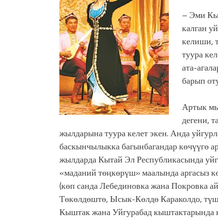
– Эми Кы
калган у
келиши, 
туура ке
ата-агала
барып от
Артык мы
дегени, 
жылдарына туура келет экен. Анда уйгур
баскынчылыкка багынбагандар көчүүгө ар
жылдарда Кытай Эл Республикасында уйгу
«маданий төңкөрүш» маалында аргасыз кө
(көп санда Лебединовка жана Покровка а
Төкөлдөштө, Ысык-Көлдө Караколдо, түш
Кыштак жана Уйгурабад кыштактарында ко