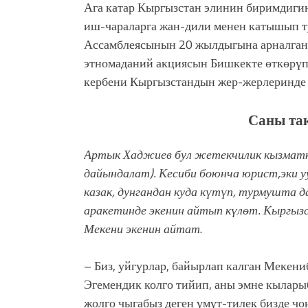
Ага катар Кыргызстан элинин биримдиги
иш-чараларга жан-дили менен катышып т
Ассамблеясынын 20 жылдыгына арналган 
этномаданий акциясын Бишкекте өткөрү
кербени Кыргызстандын жер-жерлеринде 
Саны так
Артык Хаджиев бул жетекчилик кызмат
дайындалат). Кесиби боюнча юрист,эки у
казак,
дунгандан куда күтүп, турмушта д
аракетинде экенин айтып күлөт. Кыргыз
Мекени экенин айтат
.
– Биз, уйгурлар, байырлап калган Мекен
Эгемендик колго тийип, аны эмне кыларыб
жолго чыгабыз деген үмүт-тилек бизде чо