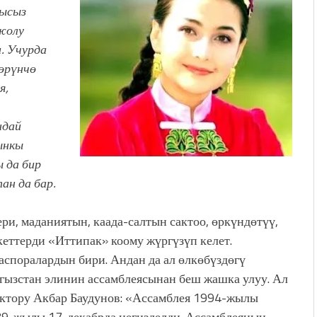
дысыз
жолу
. Учурда
өрүнчө
я,
ндай
ынкы
 да бир
ан да бар.
ри, маданиятын, каада-салтын сактоо, өркүндөтүү,
еттерди «Иттипак» коому жүргүзүп келет.
аспоралардын бири. Андан да ал өлкөбүздөгү
ызстан элинин ассамблеясынан беш жашка улуу. Ал
ктору Акбар Баудунов: «Ассамблея 1994-жылы
989-жылы 17-декабрда негизделди. Ассамблеянын