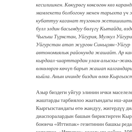
кесилишкен. Көкүрөгү
көксөгөн көз каран
мамлекети болбогону менен тарыхта
үч 
кубаттуу каганат түзгөнгө жетишишти
булл
элдин басымдуу бөлүгү Кытайда, өзд
Чыгыш Түркстан,
Уйгурия, Мулкул Уйгури
Уйгурстан атап жүргөн Синьцзян-Уйгур
автономиялык районунда жашайт. Ар ка
кырдаал-шарттардан улам алыскы-жак
өлкөлөргө көчүп барып
жашап калгандары
кыйла. Анын ичинде биздин өлкө
Кыргызст
Азыр биздеги уйгур элинин ички маселеле
жаштарды тарбиялоо жаатындагы иш-арак
Кыргызстандагы өтө жандуу, жигердүү ди
диаспоралардын башын бириктирген Кырг
боюнча «Иттипак» гезитинин башкы реда
курулган, «Иттипак» коому ага чейин, 1