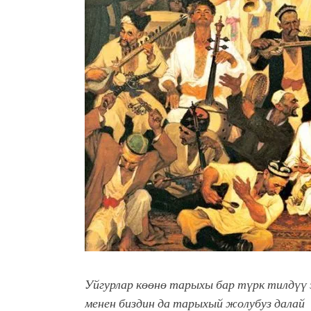
Латын арибиндеги “Чабуул”..
тарыхы жана редакторлору... 
“КАРА КЕМПИР”: ҮМҮТТ
Кыргызстандагы эң ири музы
Royal Central Park'ка 30 миң 
Фестиваль Symphony of Water
тысяч гостей
Жыргалбек КАСАБОЛОТОВ: “
тегерек столго атка минерле
болмок”
Уйгурлар көөнө тарыхы бар түрк тилдүү 
менен
биздин да тарыхый жолубуз далай