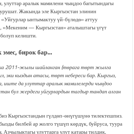
н, улуттар аралык мамилени чыңдоо багытындагы
урушат. Жакында эле Кыргызстан элинин
«Уйгурлар ынтымактуу үй-бүлөдө» аттуу
п, «Мекеним — Кыргызстан» аталыштагы үгүт
болуп келишти.
 эмес, бирок
бар…
ка 2011-жылы шайланган (төрага төрт жылга
ул, эки кыздын атасы, төрт
небереси бар. Кыргыз,
а, иште да улуттар аралык
мамилелерди чыңдоо
стан бул жердеги уйгурлардын
тагдыр тандап алган
ибиз Кыргызстандын гүлдөп-өнүгүшүнө тилектешпиз.
ызды билбей ар жолго түшүп көрдүк, буйруса, туура
ң. Азчылыктагы улуттарга улут катары тилдик,