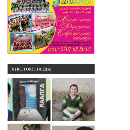
ЭҢ КӨП ОКУЛГАНДАР