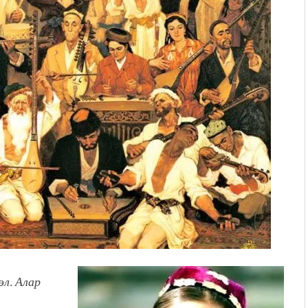
. “Ала-Тоо” журналынын
(Тизме. Видео)
ҮН ТҮБӨЛҮК СИМВОЛУ
калуу фонтанды көрүү үчүн
адам чогулду
 & Light собрал более 20
Уңгужол” темадагы
р дагы катышса жакшы
эл. Алар