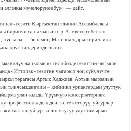
н алгачкы мүчөлөрүнөнбүз», — дейт.
типак» гезити Кыргызстан элинин Ассамблеясы
лы биринчи саны чыгыптыр. Алгач төрт беттен
бет, нускасы — беш миң. Материалдары кириллица
ана орус тилдеринде чыгат.
ы маанилүү жаңылык өз тилибизде гезиттин чыгышы
ында «Иттипак» гезитин чыгарып чоң сүйүнүчтө
азыркы төрагасы Артык Хаджиев. Артык мырзанын
нын тынчсызданганы – кийинки урпактардын улуттук
ыйырма улан-кызды Үрүмчүгө консерваторияга
уну профессионалдык деңгээлге көтөрүү, уйгурлар
 эки сааттан уйгур тилин окутуу улут тамырын