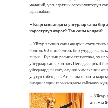
маданий, үрп-адаттык өзгөчөлүктөрүн сак
ыраазыбыз.
– Кыргызстандагы уйгурлар саны бир ж
көрсөтүлүп жүрөт? Так саны
кандай?
– Уйгур элинин саны акыркы статистика 
болгон, 60 миң болгон, бир учурда кырк к
ашык… Бул эми расмий статистика, эч не
уйгурлар саны көп эле. Неге десеңиз, 37
уйгурлардын көбү өзүнүн ким экенин жа
улутун өзбек деп, Ат-Башы тарапта кырг
биздин элдин тарыхындагы кайгылуу кү
– Уйгур 
агымы 50