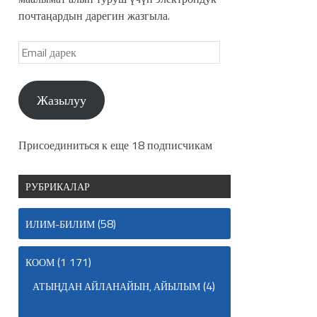
почтаңардын дарегин жазгыла.
Жазылуу
Присоединиться к еще 18 подписчикам
РУБРИКАЛАР
(58)
ИЛИМ-БИЛИМ
(1 171)
КООМ
(4)
АТЫҢДАН АЙЛАНАЙЫН, АЙЫЛЫМ