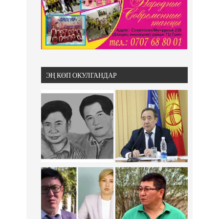
ЭҢ КӨП ОКУЛГАНДАР