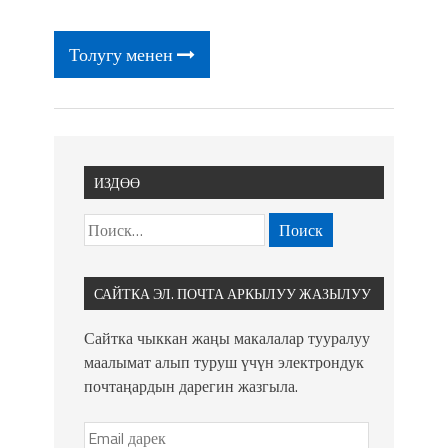
фонтанды көрүү үчүн Royal Central
Park'ка 30 миң адам чогулду
Толугу менен
ИЗДӨӨ
САЙТКА ЭЛ. ПОЧТА АРКЫЛУУ ЖАЗЫЛУУ
Сайтка чыккан жаңы макалалар тууралуу
маалымат алып туруш үчүн электрондук
почтаңардын дарегин жазгыла.