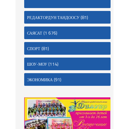
(81)
РЕДАКТОРДУН ТАНДООСУ
(1 676)
САЯСАТ
(81)
СПОРТ
(114)
ШОУ-МОУ
(91)
ЭКОНОМИКА