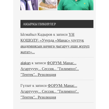
АКЫРКЫ ПИКИРЛЕР
Ысмайыл Кадыров
к записи
ҮН
КОШОЛУ: «Учурда «Манас» улуттук
академиясын көчөгө чыгаруу иши жүрүп
жатат»…
alakan
к записи
ФОРУМ: Манас…
Агартуучу… Сессия… “Тилимпоз”…
“Тентек”… Резолюция
Гүлзат
к записи
ФОРУМ: Манас…
Агартуучу… Сессия… “Тилимпоз”…
“Тентек”… Резолюция