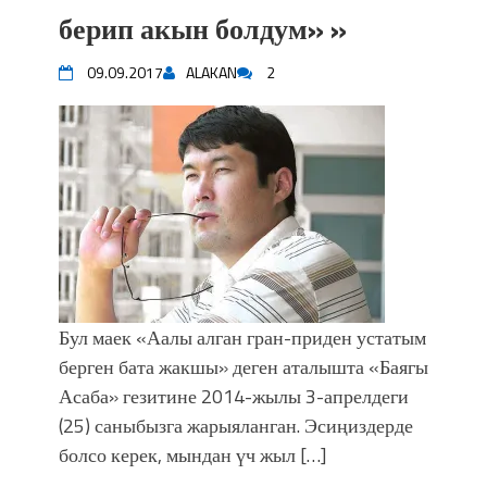
впечатляющим шоу музыкальных
берип акын болдум» »
фонтанов в Royal Central Park
Аида САЛЯНОВА: "Кыргыз шахмат
09.09.2017
ALAKAN
2
союзунун президенти болуп
шайланышым сыймык жана чоң
жоопкерчилик!"
Садыр ЖАПАРОВ: “Айтматовдой
адабият алпы чыгыш үчүн, улуу көч
уланышы үчүн журнал сөзсүз керек!”
“Китепкана түнγ-2026”: Психолог
Мээрим Мураталиева менен
жолугушууга келиңиз! (Дарек. Видео)
Латын арибиндеги “Чабуул”... “Ала-
Бул маек «Аалы алган гран-приден устатым
Тоо” журналынын тарыхы жана
берген бата жакшы» деген аталышта «Баягы
редакторлору... (Тизме. Видео)
Асаба» гезитине 2014-жылы 3-апрелдеги
“КАРА КЕМПИР”: ҮМҮТТҮН
(25) саныбызга жарыяланган. Эсиңиздерде
ТҮБӨЛҮК СИМВОЛУ
болсо керек, мындан үч жыл […]
Кыргызстандагы эң ири музыкалуу