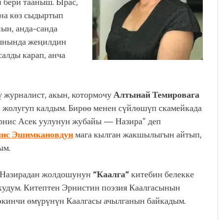
 бери тааныш. Ырас,
ына көз сыдыртып
ын, анда-санда
чынында жеңилдин
салды карап, анча
 журналист, акын, котормочу
Алтынай Темировага
жолугуп калдым. Бирөө менен сүйлөшүп скамейкада
Эрнис Асек уулунун жубайы — Назира” деп
ис Эшимкановдун
мага кылган жакшылыгын айтып,
ым.
 Назирадан жолдошунун
“Каалга”
китебин белекке
кудум. Китептен Эрнистин поэзия Каалгасынын
экинчи өмүрүнүн Каалгасы ачылганын байкадым.