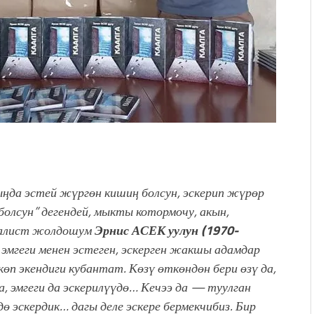
ңда эстей жүргөн кишиң болсун, эскерип жүрөр
болсун” дегендей, мыкты котормочу, акын,
алист жолдошум
Эрнис АСЕК уулу
н (1970-
)
эмгеги менен эстеген, эскерген жакшы адамдар
 көп экендиги кубантат. Көзү өткөндөн бери өзү да,
да, эмгеги да эскерилүүдө… Кечээ да — туулган
дө эскердик… дагы деле эскере бермекчибиз.
Бир