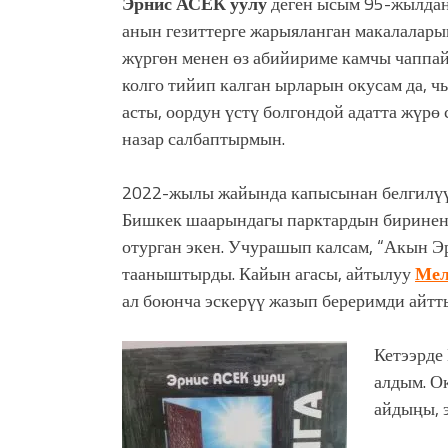
Эрнис АСЕК уулу
деген ысым 95-жылдан
анын гезиттерге жарыяланган макалалар
жүргөн менен өз абийириме камчы чаппай
колго тийип калган ырларын окусам да, 
асты, оордун үстү болгондой адатта жүрө 
назар салбаптырмын.
2022-жылы жайында капысынан белгилүү
Бишкек шаарындагы парктардын биринен 
отурган экен. Учурашып калсам, “Акын 
тааныштырды. Кайын агасы, айтылуу
Мел
ал боюнча эскерүү жазып береримди айтт
Кетээрде
алдым. О
айдыңы, 