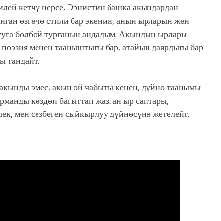
гилей кетчү нерсе, Эрнистин башка акындардан
нган өзгөчө стили бар экенин, анын ырларын жөн
ууга болбой турганын андадым. Акындын ырлары
 поэзия менен тааныштыгы бар, атайын даярдыгы бар
ы тандайт.
акынды эмес, акын ой чабыты кенен, дүйнө таанымы
урманды көздөп багыттап жазган ыр саптары,
элек, мен сезбеген сыйкырлуу дүйнөсүнө жетелейт.