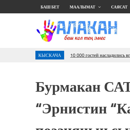
БАШ БЕТ
МААЛЫМАТ
САЯСАТ
КЫСКАЧА
Аида САЛЯНОВА: "Кыргыз ш
президенти болуп шайланыш
жоопкерчилик!"
Садыр ЖАПАРОВ: “Айтматов
Бурмакан С
үчүн, улуу көч уланышы үчүн 
“Китепкана түнγ-2026”: Пси
менен жолугушууга келиңиз! 
“Эрнистин “К
Латын арибиндеги “Чабуул”..
тарыхы жана редакторлору... 
“КАРА КЕМПИР”: ҮМҮТТ
поэзиянын с
Кыргызстандагы эң ири музы