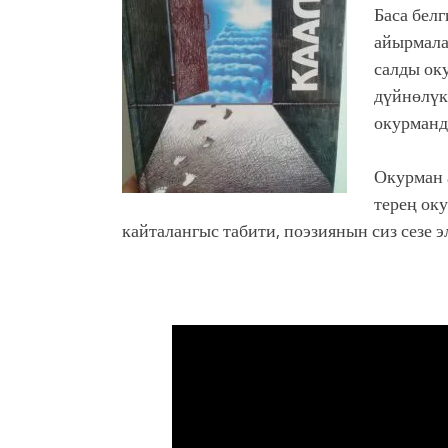
Баса бел
айырмала
салды ок
дүйнөлүк
окурманд
Окурман 
терең ок
кайталангыс табити, поэзиянын сиз сезе 