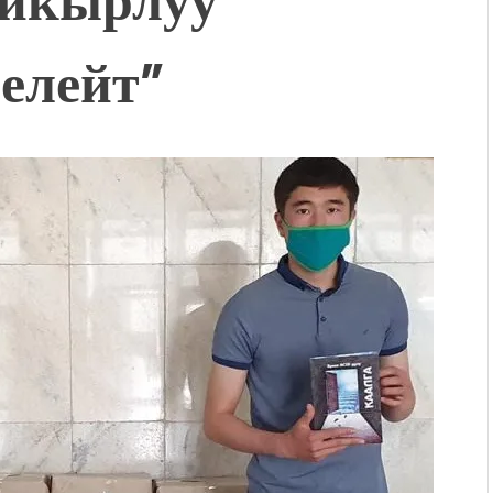
адам чогулду
 & Light собрал более 20
елейт”
Уңгужол” темадагы
р дагы катышса жакшы
КТАГАН ЖУСУП
впечатляющим шоу
l Central Park