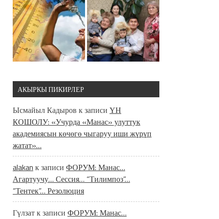
АКЫРКЫ ПИКИРЛЕР
Ысмайыл Кадыров
к записи
ҮН
КОШОЛУ: «Учурда «Манас» улуттук
академиясын көчөгө чыгаруу иши жүрүп
жатат»…
alakan
к записи
ФОРУМ: Манас…
Агартуучу… Сессия… “Тилимпоз”…
“Тентек”… Резолюция
Гүлзат
к записи
ФОРУМ: Манас…