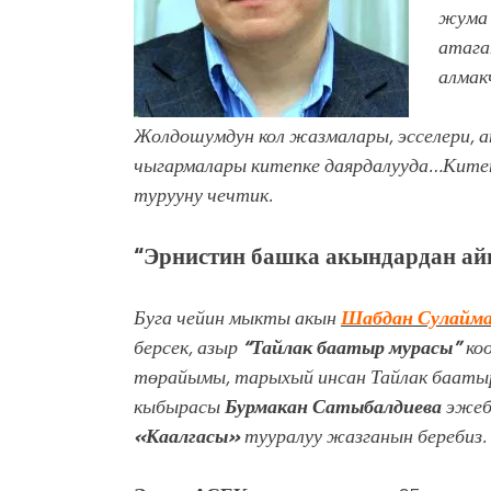
жума 
атага
алмак
Жолдошумдун кол жазмалары, эсселери, аң
чыгармалары китепке даярдалууда…
Китеп
турууну чечтик.
“Эрнистин башка акындардан айы
Буга чейин мыкты акын
Шабдан Сулайма
берсек, азыр
“Тайлак баатыр мурасы”
коо
төрайымы, тарыхый инсан Тайлак баат
кыбырасы
Бурмакан Сатыбалдиева
эжеб
«Каалгасы»
тууралуу жазганын беребиз.