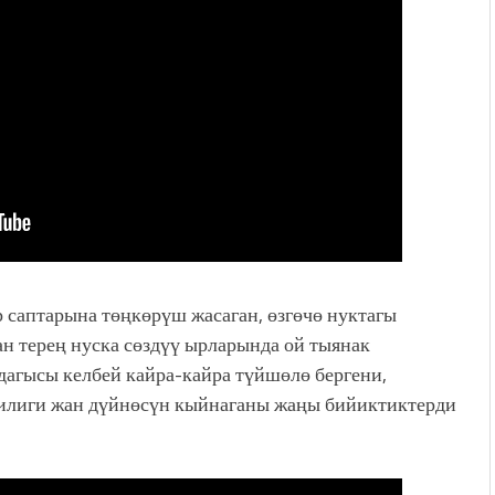
 саптарына төңкөрүш жасаган, өзгөчө нуктагы
ан терең нуска сөздүү ырларында ой тыянак
агысы келбей кайра-кайра түйшөлө бергени,
илиги жан дүйнөсүн кыйнаганы жаңы бийиктиктерди