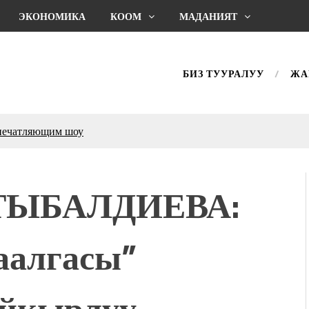
ЭКОНОМИКА
КООМ
МАДАНИЯТ
БИЗ ТУУРАЛУУ
ЖА
ахмат союзунун
ым сыймык жана чоң
дой адабият алпы чыгыш
АТЫБАЛДИЕВА:
журнал сөзсүз керек!”
холог Мээрим Мураталиева
(Дарек. Видео)
аалгасы”
. “Ала-Тоо” журналынын
(Тизме. Видео)
ҮН ТҮБӨЛҮК СИМВОЛУ
ыйкырлуу
калуу фонтанды көрүү үчүн