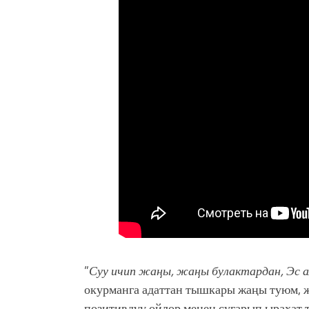
”
Суу ичип жаңы, жаңы булактардан, Эс 
окурманга адаттан тышкары жаңы туюм, ж
позитивдүү ойлор менен сугарып ырахат 