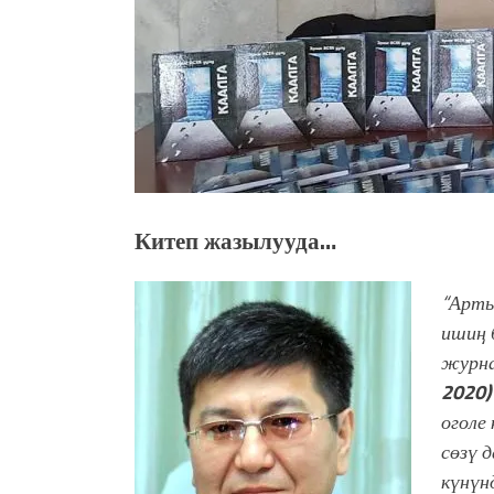
Китеп жазылууда…
“Арты
ишиң 
журн
2020
оголе
сөзү 
күнүн