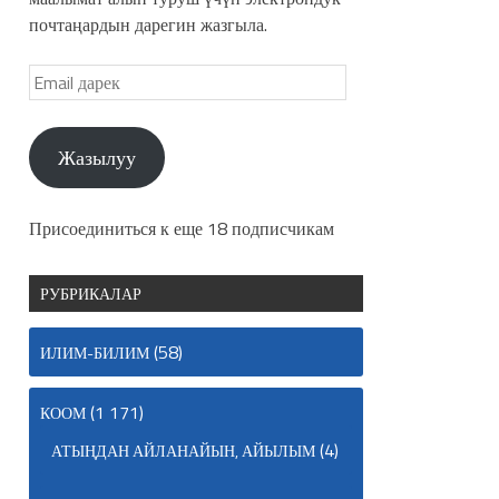
почтаңардын дарегин жазгыла.
Жазылуу
Присоединиться к еще 18 подписчикам
РУБРИКАЛАР
(58)
ИЛИМ-БИЛИМ
(1 171)
КООМ
(4)
АТЫҢДАН АЙЛАНАЙЫН, АЙЫЛЫМ