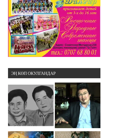
ЭҢ КӨП ОКУЛГАНДАР