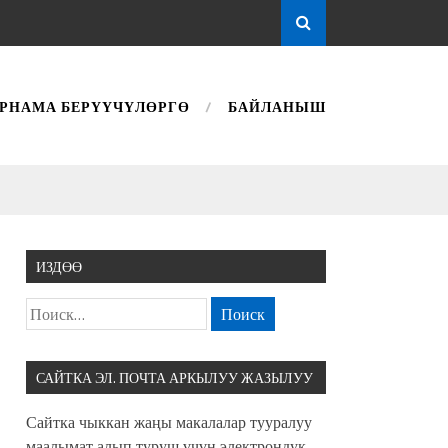
РНАМА БЕРҮҮЧҮЛӨРГӨ
БАЙЛАНЫШ
ИЗДӨӨ
САЙТКА ЭЛ. ПОЧТА АРКЫЛУУ ЖАЗЫЛУУ
Сайтка чыккан жаңы макалалар тууралуу
маалымат алып туруш үчүн электрондук