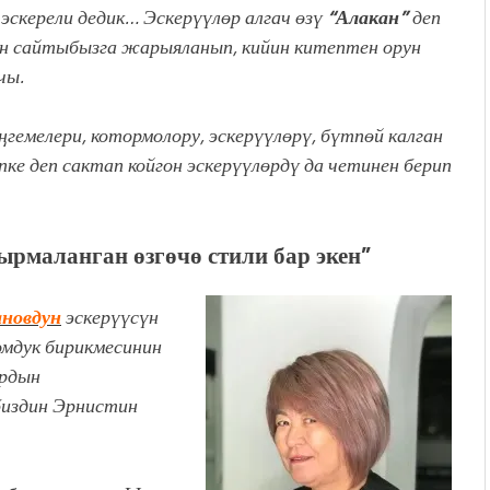
эскерели дедик… Эскерүүлөр алгач өзү
“Алакан”
деп
н сайтыбызга жарыяланып, кийин китептен орун
чы.
гемелери, котормолору, эскерүүлөрү, бүтпөй калган
ке деп сактап койгон эскерүүлөрдү да четинен берип
рмаланган өзгөчө стили бар экен”
новдун
эскерүүсүн
мдук бирикмесинин
ырдын
издин Эрнистин