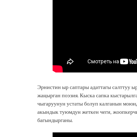
Эрнистин ыр саптары адаттагы салттуу ыр
жаңырган поэзия. Кыска сапка кыстарылг
чыгаруунун устаты болуп калганын моюнд
акындык туюмдун жеткен чеги, жоопкерч
багындырганы.