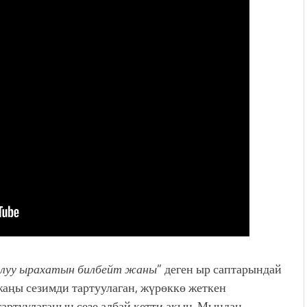
алуу ырахатын билбейт жаны
” деген ыр саптарындай
аңы сезимди тартуулаган, жүрөккө жеткен
тартуулаганын сезе албай кетти акын. Мындан