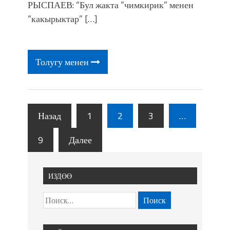
РЫСПАЕВ: “Бул жакта ”чимкирик” менен
“какырыктар” […]
Толугу менен
Назад
1
2
3
…
9
Далее
ИЗДӨӨ