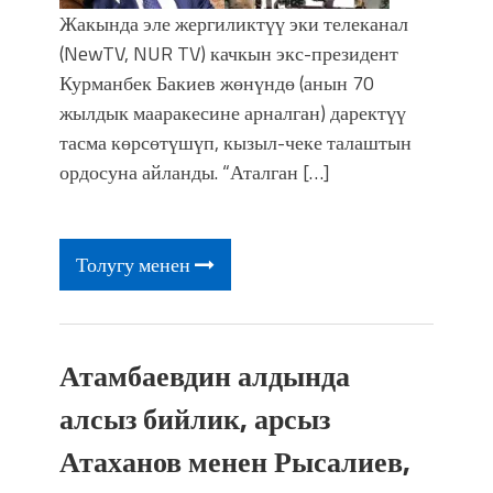
Жакында эле жергиликтүү эки телеканал
(NewTV, NUR TV) качкын экс-президент
Курманбек Бакиев жөнүндө (анын 70
жылдык мааракесине арналган) даректүү
тасма көрсөтүшүп, кызыл-чеке талаштын
ордосуна айланды. “Аталган […]
Толугу менен
Атамбаевдин алдында
алсыз бийлик, арсыз
Атаханов менен Рысалиев,