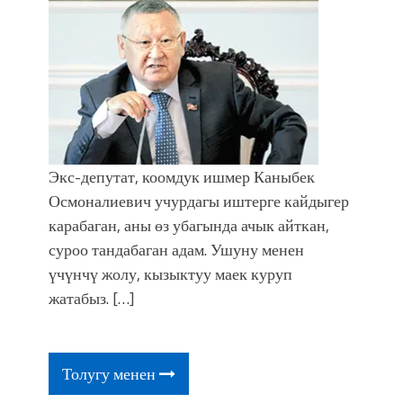
Экс-депутат, коомдук ишмер Каныбек
Осмоналиевич учурдагы иштерге кайдыгер
карабаган, аны өз убагында ачык айткан,
суроо тандабаган адам. Ушуну менен
үчүнчү жолу, кызыктуу маек куруп
жатабыз. […]
Толугу менен