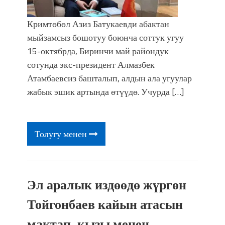
Кримтөбөл Азиз Батукаевди абактан
мыйзамсыз бошотуу боюнча соттук угуу
15-октябрда, Биринчи май райондук
сотунда экс-президент Алмазбек
Атамбаевсиз башталып, алдын ала угуулар
жабык эшик артында өтүүдө. Учурда […]
Толугу менен
Эл аралык издөөдө жүргөн
Тойгонбаев кайын атасын
мактап, кызы менен