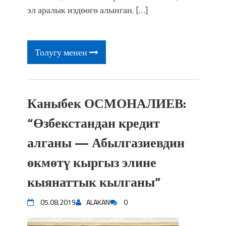
эл аралык издөөгө алынган. […]
Толугу менен
Каныбек ОСМОНАЛИЕВ:
“Өзбекстандан кредит
алганы — Абылгазиевдин
өкмөтү кыргыз элине
кыянаттык кылганы”
05.08.2019
ALAKAN
0