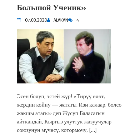
Большой Ученик»
впечатляющим шоу музыкальных
фонтанов в Royal Central Park
07.03.2020
ALAKAN
4
Аида САЛЯНОВА: "Кыргыз шахмат
союзунун президенти болуп
шайланышым сыймык жана чоң
жоопкерчилик!"
Садыр ЖАПАРОВ: “Айтматовдой
адабият алпы чыгыш үчүн, улуу көч
уланышы үчүн журнал сөзсүз керек!”
“Китепкана түнγ-2026”: Психолог
Мээрим Мураталиева менен
жолугушууга келиңиз! (Дарек. Видео)
Эсен болуп, эстей жүр! «Тирүү өлөт,
Латын арибиндеги “Чабуул”... “Ала-
Тоо” журналынын тарыхы жана
жердин койну — жатагы. Изи калаар, болсо
редакторлору... (Тизме. Видео)
жакшы атагы» деп Жусуп Баласагын
“КАРА КЕМПИР”: ҮМҮТТҮН
айткандай, Кыргыз улуттук жазуучулар
ТҮБӨЛҮК СИМВОЛУ
союзунун мүчөсү, котормочу, […]
Кыргызстандагы эң ири музыкалуу