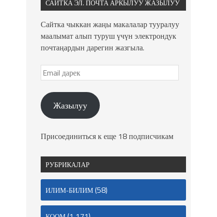
САЙТКА ЭЛ. ПОЧТА АРКЫЛУУ ЖАЗЫЛУУ
Сайтка чыккан жаңы макалалар тууралуу
маалымат алып туруш үчүн электрондук
почтаңардын дарегин жазгыла.
Жазылуу
Присоединиться к еще 18 подписчикам
РУБРИКАЛАР
(58)
ИЛИМ-БИЛИМ
(1 171)
КООМ