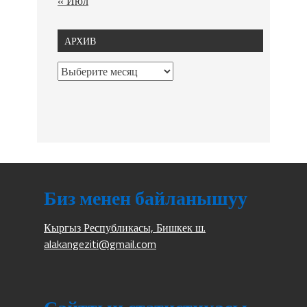
« Июл
АРХИВ
Биз менен байланышуу
Кыргыз Республикасы, Бишкек ш.
alakangeziti@gmail.com