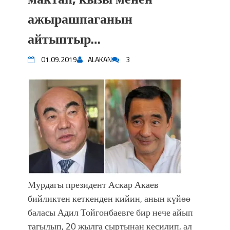
ажырашпаганын
айтыптыр…
01.09.2019
ALAKAN
3
Мурдагы президент Аскар Акаев
бийликтен кеткенден кийин, анын күйөө
баласы Адил Тойгонбаевге бир нече айып
тагылып, 20 жылга сыртынан кесилип, ал