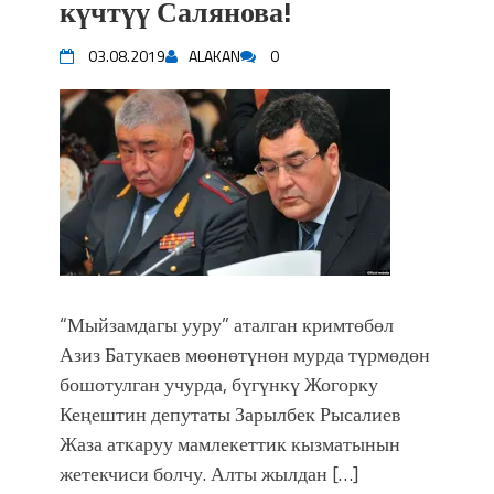
күчтүү Салянова!
03.08.2019
ALAKAN
0
“Мыйзамдагы ууру” аталган кримтөбөл
Азиз Батукаев мөөнөтүнөн мурда түрмөдөн
бошотулган учурда, бүгүнкү Жогорку
Кеңештин депутаты Зарылбек Рысалиев
Жаза аткаруу мамлекеттик кызматынын
жетекчиси болчу. Алты жылдан […]