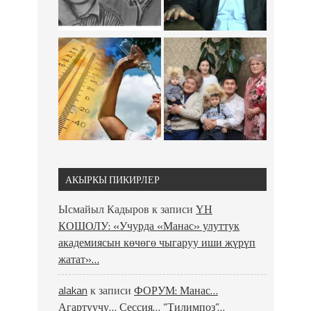
АКЫРКЫ ПИКИРЛЕР
Ысмайыл Кадыров
к записи
ҮН
КОШОЛУ: «Учурда «Манас» улуттук
академиясын көчөгө чыгаруу иши жүрүп
жатат»…
alakan
к записи
ФОРУМ: Манас…
Агартуучу… Сессия… “Тилимпоз”…