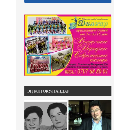
ЭҢ КӨП ОКУЛГАНДАР