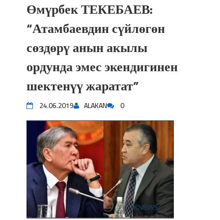
Өмүрбек ТЕКЕБАЕВ:
“Атамбаевдин сүйлөгөн
сөздөрү анын акылы
ордунда эмес экендигинен
шектенүү жаратат”
24.06.2019
ALAKAN
0