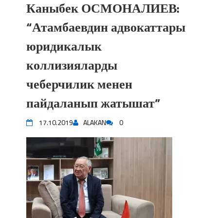
Каныбек ОСМОНАЛИЕВ:
“Атамбаевдин адвокаттары
юридикалык
коллизияларды
чеберчилик менен
пайдаланып жатышат”
17.10.2019
ALAKAN
0