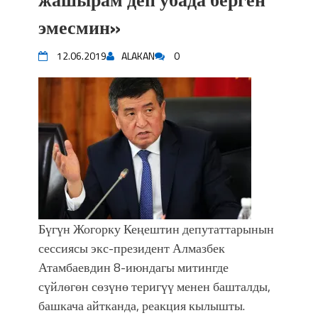
эмесмин»
12.06.2019
ALAKAN
0
Бүгүн Жогорку Кеңештин депутаттарынын
сессиясы экс-президент Алмазбек
Атамбаевдин 8-июндагы митингде
сүйлөгөн сөзүнө теригүү менен башталды,
башкача айтканда, реакция кылышты.