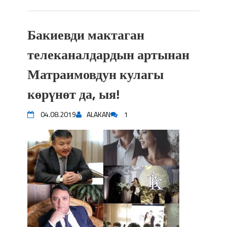
Бакиевди мактаган
телеканалдардын артынан
Матраимовдун кулагы
көрүнөт да, ыя!
04.08.2019
ALAKAN
1