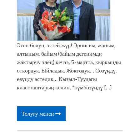
Эсен болуп, эстей жүр! Эрнисим, жаным,
алтыным, байым (байым дегенимди
жактырчу элең) кечээ, 5-мартта, кыркыңды
өткөрдүк. Ыйладык. Жоктодук… Сөзүңдү,
өзүңдү эстедик… Кызыл-Туудагы
классташтарың келип, “күмбөзүңдү […]
Толугу менен