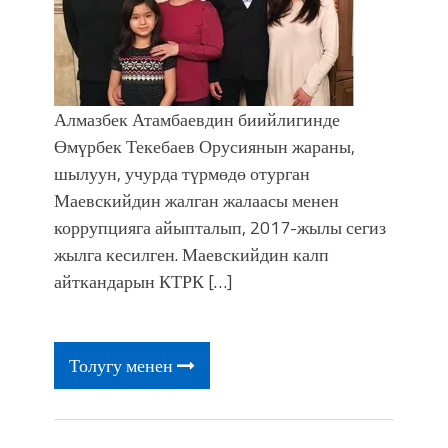
Алмазбек Атамбаевдин биийлигинде
Өмүрбек Текебаев Орусиянын жараны,
шылуун, учурда түрмөдө отурган
Маевскийдин жалган жалаасы менен
коррупцияга айыпталып, 2017-жылы сегиз
жылга кесилген. Маевскийдин калп
айткандарын КТРК […]
Толугу менен