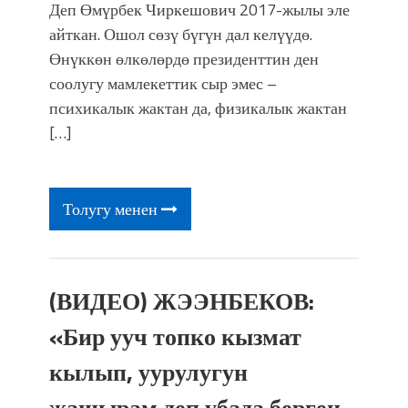
Деп Өмүрбек Чиркешович 2017-жылы эле
айткан. Ошол сөзү бүгүн дал келүүдө.
Өнүккөн өлкөлөрдө президенттин ден
соолугу мамлекеттик сыр эмес –
психикалык жактан да, физикалык жактан
[…]
Толугу менен
(ВИДЕО) ЖЭЭНБЕКОВ:
«Бир ууч топко кызмат
кылып, уурулугун
жашырам деп убада берген