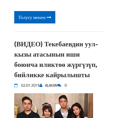
Толугу менен
(ВИДЕО) Текебаевдин уул-
кызы атасынын иши
боюнча иликтөө жүргүзүп,
бийликке кайрылышты
02.07.2019
ALAKAN
0