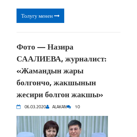
фонтанды көрүү үчүн Royal Central
Park'ка 30 миң адам чогулду
Толугу менен
Фото — Назира
СААЛИЕВА, журналист:
«Жамандын жары
болгончо, жакшынын
жесири болгон жакшы»
06.03.2020
ALAKAN
10