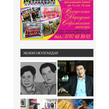
ЭҢ КӨП ОКУЛГАНДАР