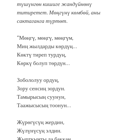
атка минерлер дагы катышса жакшы
түшүнгөн кишиге жандүйнөнү
болмок”
титиретет. Мөңгүнү көмбөй, аны
сактаганга түртөт.
“Мөңгү, мөңгү, мөңгүм,
Миң жылдарды көрдүң…
Көктү тиреп турдуң,
Көркү болуп төрдүн…
Зобололуу ордуң,
Зору сенсиң зордун.
Тамырысың суунун,
Таажысысың тоонун…
Жүрөгүсүң жердин,
Жүлүнүсүң элдин.
Жырткычты да баккан,