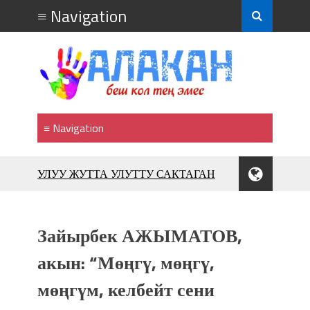
УЛУУ ЖУТТА УЛУТТУ САКТАГАН
ЖУСУП АБДРАХМАНОВ
10 000 гостей насладились
впечатляющим шоу музыкальных
Зайырбек АЖЫМАТОВ,
фонтанов в Royal Central Park
Аида САЛЯНОВА: "Кыргыз шахмат
акын: “Мөңгү, мөңгү,
союзунун президенти болуп
мөңгүм, келбейт сени
шайланышым сыймык жана чоң
жоопкерчилик!"