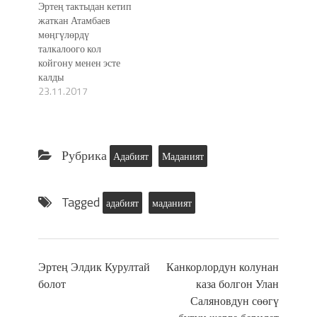
Эртең тактыдан кетип
жаткан Атамбаев
мөңгүлөрдү
талкалоого кол
койгону менен эсте
калды
23.11.2017
Рубрика
Адабият
Маданият
Tagged
адабият
маданият
Эртең Элдик Курултай
Канкорлордун колунан
болот
каза болгон Улан
Саляновдун сөөгү