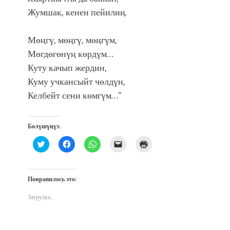
Жумшак, кенен пейилиң.
Мөңгү, мөңгү, мөңгүм,
Мөгдөгөнүң көрдүм…
Куту качып жердин,
Куму учкансыйт чөлдүн,
Келбейт сени көмгүм…”
Бөлүшүңүз:
Нажмите,
Нажмите,
Нажмите,
Послать
Нажмите
чтобы
чтобы
чтобы
ссылку
для
поделиться
открыть
поделиться
другу
печати
на
на
в
по
(Открывается
Twitter
Facebook
WhatsApp
электронной
в
(Открывается
(Открывается
(Открывается
почте
новом
Понравилось это:
в
в
в
(Открывается
окне)
новом
новом
новом
в
окне)
окне)
окне)
новом
Загрузка...
окне)