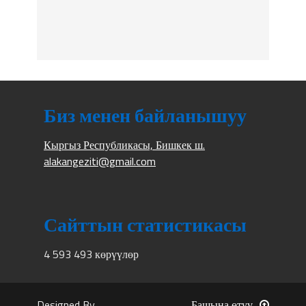
Биз менен байланышуу
Кыргыз Республикасы, Бишкек ш.
alakangeziti@gmail.com
Сайттын статистикасы
4 593 493 көрүүлөр
Designed By
Башына өтүү