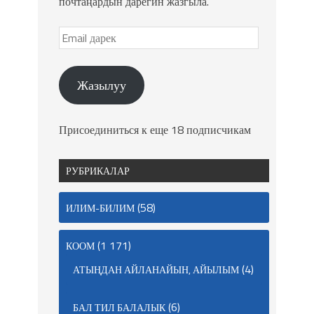
почтаңардын дарегин жазгыла.
Жазылуу
Присоединиться к еще 18 подписчикам
РУБРИКАЛАР
(58)
ИЛИМ-БИЛИМ
(1 171)
КООМ
(4)
АТЫҢДАН АЙЛАНАЙЫН, АЙЫЛЫМ
(6)
БАЛ ТИЛ БАЛАЛЫК