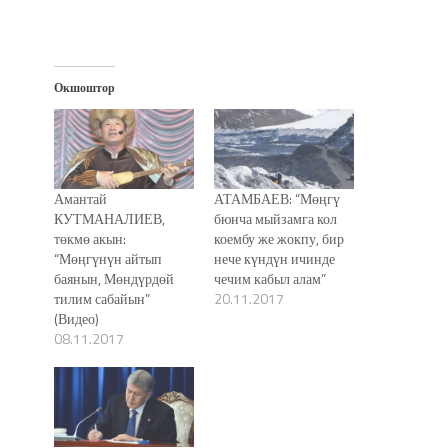
Окшоштор
Амантай
АТАМБАЕВ: “Мөңгү
КУТМАНАЛИЕВ,
бюнча мыйзамга кол
төкмө акын:
коембу же жокпу, бир
“Мөңгүнүн айтып
нече күндүн ичинде
баянын, Мөндүрдөй
чечим кабыл алам”
тилим сабайын”
20.11.2017
(Видео)
08.11.2017