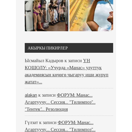
АКЫРКЫ ПИКИРЛЕР
Ысмайыл Кадыров
к записи
ҮН
КОШОЛУ: «Учурда «Манас» улуттук
академиясын көчөгө чыгаруу иши жүрүп
жатат»…
alakan
к записи
ФОРУМ: Манас…
Агартуучу… Сессия… “Тилимпоз”…
“Тентек”… Резолюция
Гүлзат
к записи
ФОРУМ: Манас…
Агартуучу… Сессия… “Тилимпоз”…