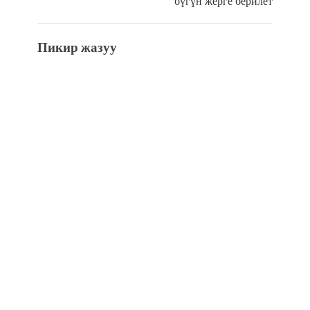
бүгүн жерге берилет
Пикир жазуу