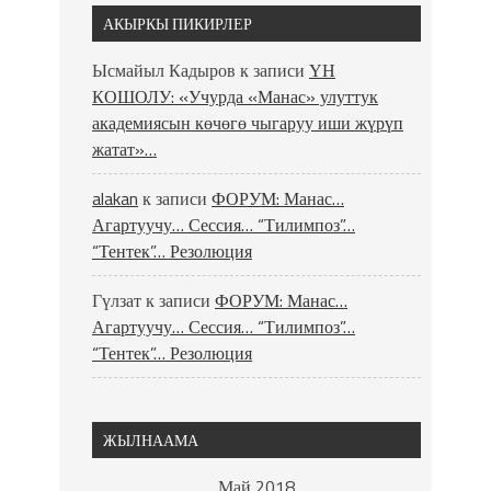
АКЫРКЫ ПИКИРЛЕР
Ысмайыл Кадыров
к записи
ҮН
КОШОЛУ: «Учурда «Манас» улуттук
академиясын көчөгө чыгаруу иши жүрүп
жатат»…
alakan
к записи
ФОРУМ: Манас…
Агартуучу… Сессия… “Тилимпоз”…
“Тентек”… Резолюция
Гүлзат
к записи
ФОРУМ: Манас…
Агартуучу… Сессия… “Тилимпоз”…
“Тентек”… Резолюция
ЖЫЛНААМА
Май 2018