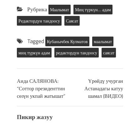
Рубрика
Маалымат
Миң түркүн… адам
Редактордун тандоосу
Саясат
Tagged
Кубанычбек Кулматов
маалымат
миң түркүн адам
редактордун тандоосу
саясат
Аида САЛЯНОВА:
Үрөйдү учурган
“Соттор президенттин
Астанадагы катуу
сөзүн укпай жатышат”
шамал (ВИДЕО)
Пикир жазуу