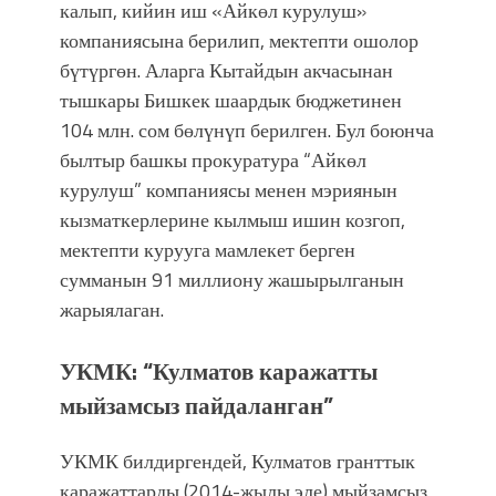
калып, кийин иш «Айкөл курулуш»
компаниясына берилип, мектепти ошолор
бүтүргөн. Аларга Кытайдын акчасынан
тышкары Бишкек шаардык бюджетинен
104 млн. сом бөлүнүп берилген. Бул боюнча
былтыр башкы прокуратура “Айкөл
курулуш” компаниясы менен мэриянын
кызматкерлерине кылмыш ишин козгоп,
мектепти курууга мамлекет берген
сумманын 91 миллиону жашырылганын
жарыялаган.
УКМК: “Кулматов каражатты
мыйзамсыз пайдаланган”
УКМК билдиргендей, Кулматов гранттык
каражаттарды (2014-жылы эле) мыйзамсыз