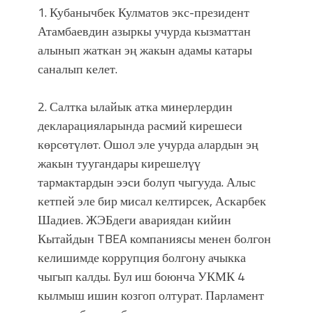
1. Кубанычбек Кулматов экс-президент
Атамбаевдин азыркы учурда кызматтан
алынып жаткан эң жакын адамы катары
саналып келет.
2. Салтка ылайык атка минерлердин
декларацияларында расмий кирешеси
көрсөтүлөт. Ошол эле учурда алардын эң
жакын туугандары кирешелүү
тармактардын ээси болуп чыгууда. Алыс
кетпей эле бир мисал келтирсек, Аскарбек
Шадиев. ЖЭБдеги авариядан кийин
Кытайдын TBEA компаниясы менен болгон
келишимде коррупция болгону ачыкка
чыгып калды. Бул иш боюнча УКМК 4
кылмыш ишин козгоп олтурат. Парламент