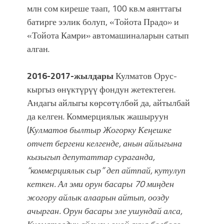
млн сом киреше таап, 100 кв.м аянттагы
батирге ээлик болуп, «Тойота Прадо» и
«Тойота Камри» автомашиналарын сатып
алган.
2016-2017-
жылдары
Кулматов Орус-
кыргыз өнүктүрүү фондун жетектеген.
Андагы айлыгы көрсөтүлбөй да, айтылбай
да келген. Коммерциялык жашыруун
(
Кулматов былтыр Жогорку Кеңешке
отчет бергени келгенде, анын айлыгына
кызыгып депутаттар сураганда,
“коммерциялык сыр” деп айтпай, кутулуп
кеткен. Ал эми орун басары 70 миңден
жогору айлык алаарын айтып, оозду
ачырган. Орун басары эле ушундай алса,