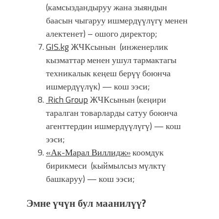
(камсыздандыруу жана зыяндын
баасын чыгаруу ишмердүүлүгү менен
алектенет) – ошого директор;
GIS.kg
ЖЧКсынын (инженерлик
кызматтар менен ушул тармактагы
техникалык кеңеш берүү боюнча
ишмердүүлүк) — кош ээси;
Rich Group
ЖЧКсынын (кеңири
таралган товарларды сатуу боюнча
агенттердин ишмердүүлүгү) — кош
ээси;
«Ак-Марал Виллидж»
коомдук
бирикмеси (кыймылсыз мүлктү
башкаруу) — кош ээси;
Эмне үчүн бул маанилүү?