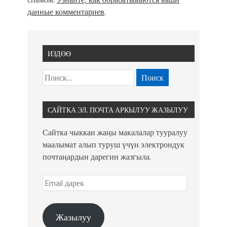
данные комментариев
.
ИЗДӨӨ
САЙТКА ЭЛ. ПОЧТА АРКЫЛУУ ЖАЗЫЛУУ
Сайтка чыккан жаңы макалалар тууралуу
маалымат алып туруш үчүн электрондук
почтаңардын дарегин жазгыла.
Жазылуу