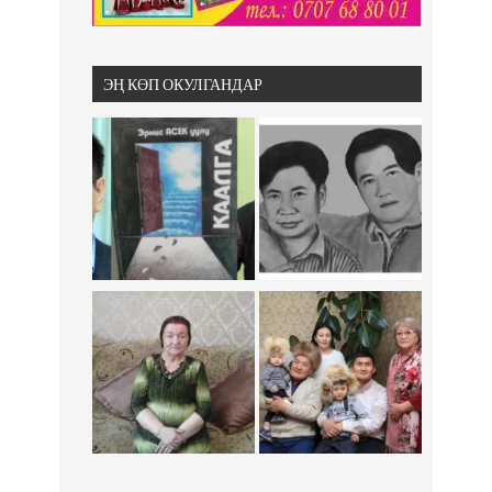
ЭҢ КӨП ОКУЛГАНДАР