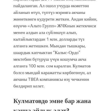
пайдаланган. Ал ошол учурда өкмөттөн
айланып өтүп, түптүз мэрияга акчаны
жөнөткөнгө кудурети жеткен. Андан кийин,
өзүнчө «Альто Групп» ЖЧКнын жетекчиси
менен алдын ала сүйлөшүп алып,
кытайлыктардан 1 млн. долларды түз
алганга жетишкен. Мындан тышкары,
шаардык капчыктан “Калыс-Ордо”
мектебин бүтүрүш үчүн кошумча акча
алганга 100 млн. сом каралган. Кулматов
болсо мындай каражатты көрбөгөнүн, ал
акчаны TBEA компаниясы өзү чечкенин
билдирип келет.
Кулматовдо эмне бар жана
канча айлык алат?