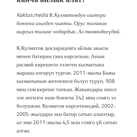
Kaktus.media
К.Кулматовдун иштери
боюнча изилдеп чыкты. Орус тилинин
кыргыз тилине оодардык. Ал төмөндөгүдөй.
К.Кулматов декларацияга айлык акысы
менен батирин гана көрсөткөн. Анын
расмий кирешеси ээлеген кызматына
жараша өзгөрүп турган. 2011-жылы Бажы
кызматынын жетекчиси болуп туруп, 908
миң сом киреше тапкан. Жакындары ошол
эле негизги иши боюнча 342 миң сомго ээ
болушкан. Кулматов көрсөткөндөй, 2002-
2005-жылдары эки батир сатып алыптыр,
ал эми 2011-жылы 4,5 млн сомго үй сатып
алган.