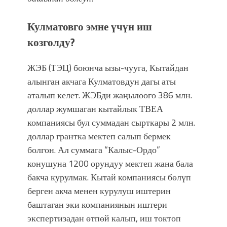
Кулматовго эмне үчүн иш
козголду?
ЖЭБ (ТЭЦ) боюнча ызы-чууга, Кытайдан
алынган акчага Кулматовдун дагы аты
аталып келет. ЖЭБди жаңылоого 386 млн.
доллар жумшаган кытайлык ТВЕА
компаниясы бул суммадан сырткары 2 млн.
доллар грантка мектеп салып бермек
болгон. Ал суммага “Калыс-Ордо”
конушуна 1200 орундуу мектеп жана бала
бакча курулмак. Кытай компаниясы бөлүп
берген акча менен курулуш иштерин
баштаган эки компаниянын иштери
экспертизадан өтпөй калып, иш токтоп