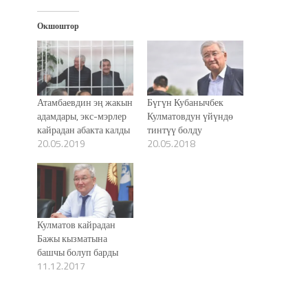
Окшоштор
Атамбаевдин эң жакын
Бүгүн Кубанычбек
адамдары, экс-мэрлер
Кулматовдун үйүндө
кайрадан абакта калды
тинтүү болду
20.05.2019
20.05.2018
Кулматов кайрадан
Бажы кызматына
башчы болуп барды
11.12.2017