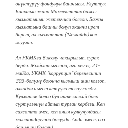
атка минерлер дагы катышса жакшы
өнүктүрүү фондунун башчысы, Улуттук
болмок”
Банктын жана Мамлекеттик бажы
кызматынын жетекчиси болгон. Б
ажы
кызматына башчы болуп экинчи ирет
барып, ал кызматтан (14-майда) кол
жууган.
Ал
УКМКга 6 жолу чакырылып, сурак
берди. Жыйынтыгында, ага кечээ, 21-
майда, УКМК “коррупция” беренесинин
303-бөлүмү боюнча кылмыш иши козгоп,
өлкөдөн чыгып кетүүгө тыюу салды.
Кулматов болсо бул
ишке саясий боек
сүртүлгөнүн айтып турган кербези.
Кеп
саясатта эмес, кеп анын кулкунундагы
миллиондорунда болууда. Анда эмесе, сөз
башынан болсун!