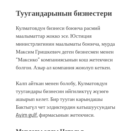
Туугандарынын бизнестери
Кулматовдун бизнеси боюнча расмий
маалыматтар жокко эсе. Юстиция
министрлигинин маалыматы боюнча, мурда
Максим Гришкевич деген бизнесмен менен
“Максико” компаниясынын кош жетекчиси
болгон. Азыр ал компания жоюлуп кеткен.
Калп айткан менен болобу, Кулматовдун
туугандары бизнесин ийгиликтүү жүзөгө
ашырып келет. Бир тууган карындашы
Бактыгүл чет элдиктердин катышуусундагы
Ayim gulf.
фирмасынын жетекчиси.
Мурдагы аялы Наталья