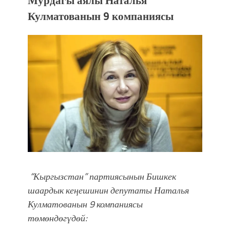
Кулматованын 9 компаниясы
“Кыргызстан” партиясынын Бишкек
шаардык кеңешинин депутаты
Наталья
Кулматованын 9 компаниясы
төмөндөгүдөй: