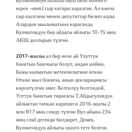
Кулматовдун айлыгы оңой акча болбосо
керек –авт
.) сыр катары каралган. Ал канча
сыр кылганы менен депутаттар билип алды.
Алардын маалыматына караганда,
Кулматовдун бир айдагы айлыгы 10-15 миң
АКШ долларын түзгөн.
2017-жылы
ал бир нече ай Улуттук
банктын башчысы болуп, андан кийин,
Бажы кызматын жетекчилигине өткөн.
Өткөн жыл боюнча, анын декларациясы
көрсөтүлгөн эмес. Белгилүү болгондой,
Улттук банктын төрөгасы Т.Абдыгуловдун
айлыктан тапкан кирешеси 2016-жылы 2
млн 817 миң сомду түзгөн (бул айына 234
миң сом) дегенди билдирет. Демек,
Кулматовдун айлыгы ошого тете болгон.