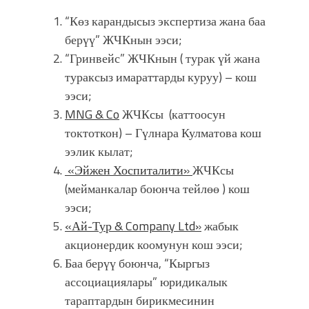
“Көз карандысыз экспертиза жана баа
берүү” ЖЧКнын ээси;
“Гринвейс” ЖЧКнын ( турак үй жана
тураксыз имараттарды куруу) – кош
ээси;
MNG & Co
ЖЧКсы (каттоосун
токтоткон) – Гүлнара Кулматова кош
ээлик кылат;
«Эйжен Хоспиталити»
ЖЧКсы
(мейманкалар боюнча тейлөө ) кош
ээси;
«Ай-Тур & Company Ltd»
жабык
акционердик коомунун кош ээси;
Баа берүү боюнча, “Кыргыз
ассоциациялары” юридикалык
тараптардын бирикмесинин