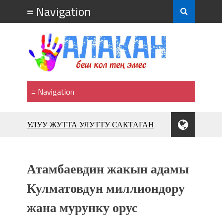
УЛУУ ЖУТТА УЛУТТУ САКТАГАН
ЖУСУП АБДРАХМАНОВ
10 000 гостей насладились
впечатляющим шоу музыкальных
Атамбаевдин жакын адамы
фонтанов в Royal Central Park
Аида САЛЯНОВА: "Кыргыз шахмат
Кулматовдун миллиондору
союзунун президенти болуп
жана мурунку орус
шайланышым сыймык жана чоң
жоопкерчилик!"