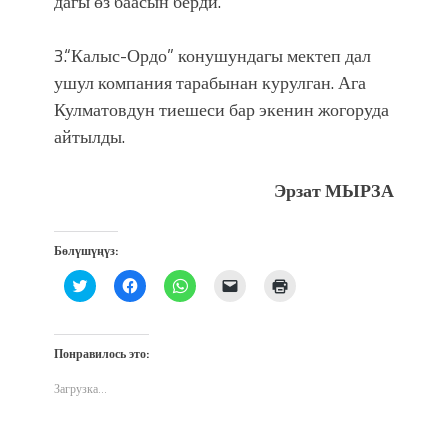
дагы өз баасын берди.
3.“Калыс-Ордо” конушундагы мектеп дал
ушул компания тарабынан курулган. Ага
Кулматовдун тиешеси бар экенин жогоруда
айтылды.
Эрзат МЫРЗА
Бөлүшүңүз:
Нажмите,
Нажмите,
Нажмите,
Послать
Нажмите
чтобы
чтобы
чтобы
ссылку
для
поделиться
открыть
поделиться
другу
печати
на
на
в
по
(Открывается
Twitter
Facebook
WhatsApp
электронной
в
(Открывается
(Открывается
(Открывается
почте
новом
Понравилось это:
в
в
в
(Открывается
окне)
новом
новом
новом
в
окне)
окне)
окне)
новом
Загрузка...
окне)