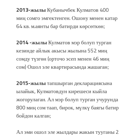
2013-жылы
Кубанычбек Кулматов 400
миң сомго эмгектенген. Ошону менен катар
64 кв. м.аянты бар батирди көрсөткөн;
2014 -жылы
Кулматов мэр болуп турган
кезинде айлык акысы жылына 552 миң
сомду түзгөн (орточо эсеп менен 46 миң
сом) Ошол эле квартирасында жашаган;
2015-жылы
тапшырган декларациясына
ылайык, Кулматовдун кирешеси кыйла
жогорулаган. Ал мэр болуп турган учурунда
800 миң сом таап, бирок, мүлкү баягы батир
бойдон калган;
Ал эми ошол эле жылдары жакын тууганы 2