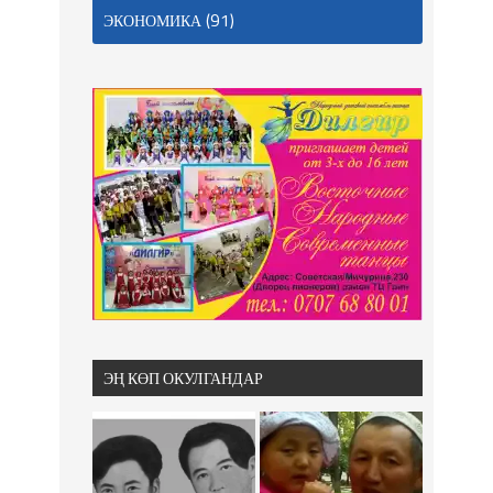
(91)
ЭКОНОМИКА
ЭҢ КӨП ОКУЛГАНДАР