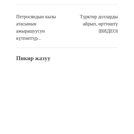
Петросяндын кызы
Түрктөр долларды
атасынын
айрып, өрттөштү
ажырашуусун
(ВИДЕО)
күтпөптүр…
Пикир жазуу