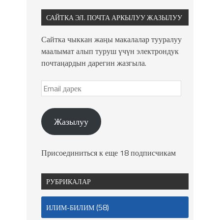
САЙТКА ЭЛ. ПОЧТА АРКЫЛУУ ЖАЗЫЛУУ
Сайтка чыккан жаңы макалалар тууралуу
маалымат алып туруш үчүн электрондук
почтаңардын дарегин жазгыла.
Жазылуу
Присоединиться к еще 18 подписчикам
РУБРИКАЛАР
(58)
ИЛИМ-БИЛИМ