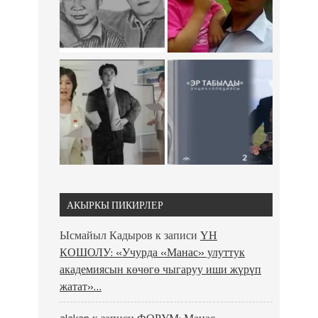
АКЫРКЫ ПИКИРЛЕР
Ысмайыл Кадыров
к записи
ҮН
КОШОЛУ: «Учурда «Манас» улуттук
академиясын көчөгө чыгаруу иши жүрүп
жатат»…