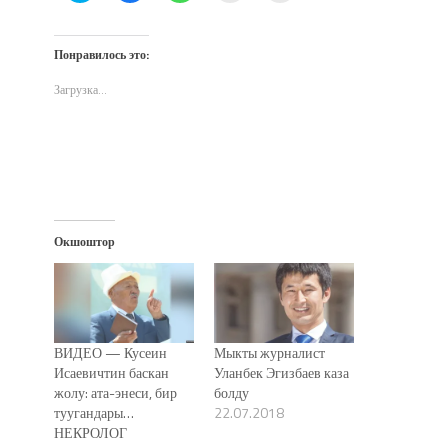
поделиться
открыть
поделиться
другу
печати
на
на
в
по
(Открывается
Twitter
Facebook
WhatsApp
электронной
в
(Открывается
(Открывается
(Открывается
почте
новом
Понравилось это:
в
в
в
(Открывается
окне)
новом
новом
новом
в
окне)
окне)
окне)
новом
Загрузка...
окне)
Окшоштор
ВИДЕО — Кусеин
Мыкты журналист
Исаевичтин баскан
Уланбек Эгизбаев каза
жолу: ата-энеси, бир
болду
туугандары…
22.07.2018
НЕКРОЛОГ