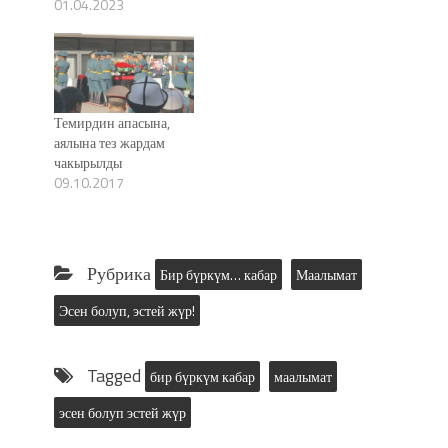
01.04.2023
Темирдин апасына,
аялына тез жардам
чакырылды
09.10.2017
Рубрика
Бир бүркүм… кабар
Маалымат
Эсен болуп, эстей жүр!
Tagged
бир бүркүм кабар
маалымат
эсен болуп эстей жүр