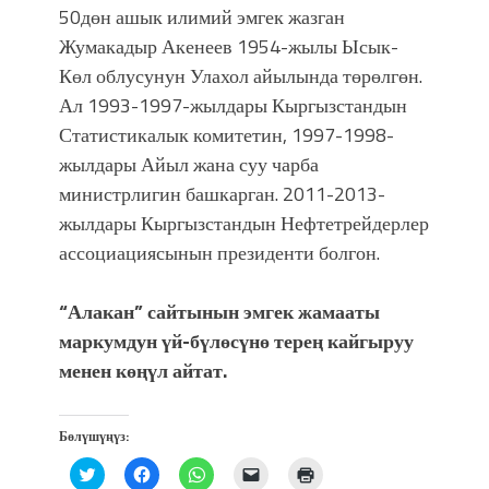
атка минерлер дагы катышса жакшы
50дөн ашык илимий эмгек жазган
болмок”
Жумакадыр Акенеев 1954-жылы Ысык-
Көл облусунун Улахол айылында төрөлгөн.
Ал 1993-1997-жылдары Кыргызстандын
Статистикалык комитетин, 1997-1998-
жылдары Айыл жана суу чарба
министрлигин башкарган. 2011-2013-
жылдары Кыргызстандын Нефтетрейдерлер
ассоциациясынын президенти болгон.
“Алакан” сайтынын эмгек жамааты
маркумдун үй-бүлөсүнө терең кайгыруу
менен көңүл айтат.
Бөлүшүңүз:
Нажмите,
Нажмите,
Нажмите,
Послать
Нажмите
чтобы
чтобы
чтобы
ссылку
для