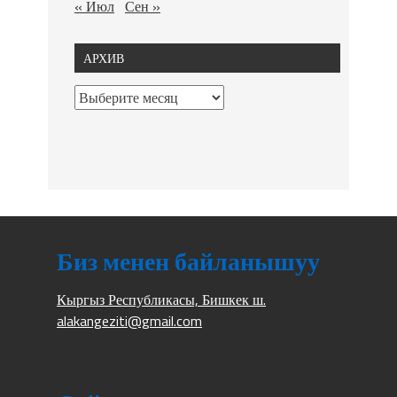
« Июл
Сен »
АРХИВ
Биз менен байланышуу
Кыргыз Республикасы, Бишкек ш.
alakangeziti@gmail.com