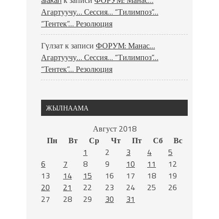
alakan
к записи
ФОРУМ: Манас…
Агартуучу… Сессия… “Тилимпоз”…
“Тентек”… Резолюция
Гүлзат
к записи
ФОРУМ: Манас…
Агартуучу… Сессия… “Тилимпоз”…
“Тентек”… Резолюция
ЖЫЛНААМА
Август 2018
Пн
Вт
Ср
Чт
Пт
Сб
Вс
1
2
3
4
5
6
7
8
9
10
11
12
13
14
15
16
17
18
19
20
21
22
23
24
25
26
27
28
29
30
31