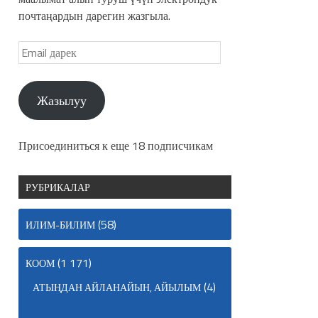
почтаңардын дарегин жазгыла.
Жазылуу
Присоединиться к еще 18 подписчикам
РУБРИКАЛАР
(58)
ИЛИМ-БИЛИМ
(1 171)
КООМ
(4)
АТЫҢДАН АЙЛАНАЙЫН, АЙЫЛЫМ