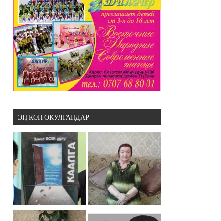
ЭҢ КӨП ОКУЛГАНДАР