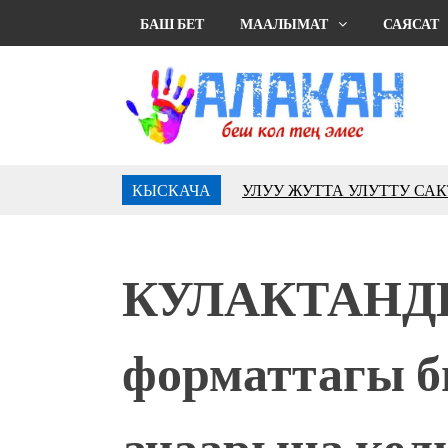
БАШ БЕТ
МААЛЫМАТ
САЯСАТ
КЫСКАЧА
УЛУУ ЖУТТА УЛУТТУ СА
АБДРАХМАНОВ
10 000 гостей насладились 
музыкальных фонтанов в Roya
КУЛАКТАНД
Аида САЛЯНОВА: "Кыргыз ш
президенти болуп шайланыш
жоопкерчилик!"
форматтагы б
Садыр ЖАПАРОВ: “Айтматов
үчүн, улуу көч уланышы үчүн 
“Китепкана түнγ-2026”: Пси
ачаарына кел
менен жолугушууга келиңиз! 