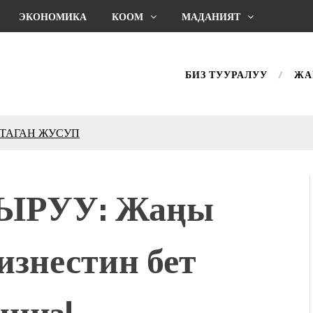
ЭКОНОМИКА
КООМ
МАДАНИЯТ
БИЗ ТУУРАЛУУ
ЖА
КТАГАН ЖУСУП
впечатляющим шоу
l Central Park
ЫРУУ: Жаңы
ахмат союзунун
ым сыймык жана чоң
изнестин бет
дой адабият алпы чыгыш
журнал сөзсүз керек!”
холог Мээрим Мураталиева
иңиз!
(Дарек. Видео)