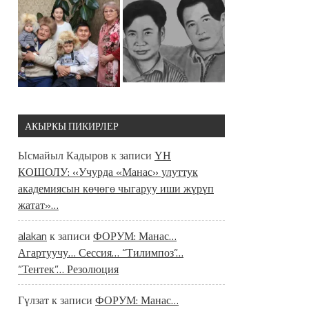
АКЫРКЫ ПИКИРЛЕР
Ысмайыл Кадыров
к записи
ҮН
КОШОЛУ: «Учурда «Манас» улуттук
академиясын көчөгө чыгаруу иши жүрүп
жатат»…
alakan
к записи
ФОРУМ: Манас…
Агартуучу… Сессия… “Тилимпоз”…
“Тентек”… Резолюция
Гүлзат
к записи
ФОРУМ: Манас…