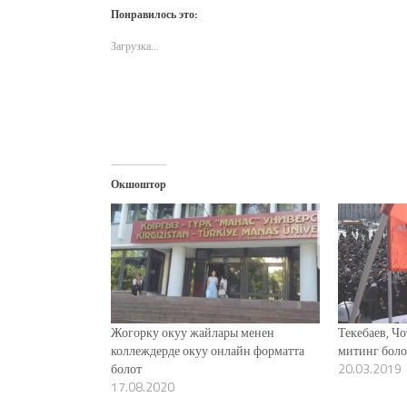
(Открывается
(Открывается
(Открывается
почте
новом
Понравилось это:
в
в
в
(Открывается
окне)
новом
новом
новом
в
окне)
окне)
окне)
новом
Загрузка...
окне)
Окшоштор
Жогорку окуу жайлары менен
Текебаев, Ч
коллеждерде окуу онлайн форматта
митинг боло
болот
20.03.2019
17.08.2020