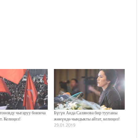
отоновду чыгаруу боюнча
Бүгүн Аида Салянова бир тууганы
т. Келиңиз!
жөнүндө чындыкты айтат, келиңиз!
29.01.2019