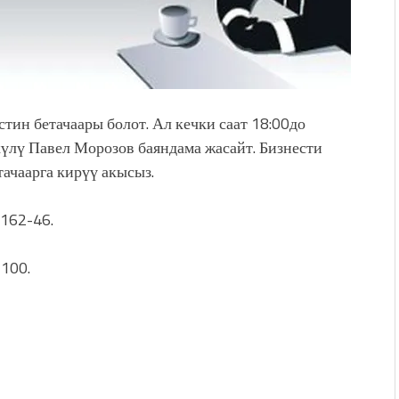
тин бетачаары болот. Ал кечки саат 18:00до
үлү Павел Морозов баяндама жасайт. Бизнести
тачаарга кирүү акысыз.
162-46.
 100.