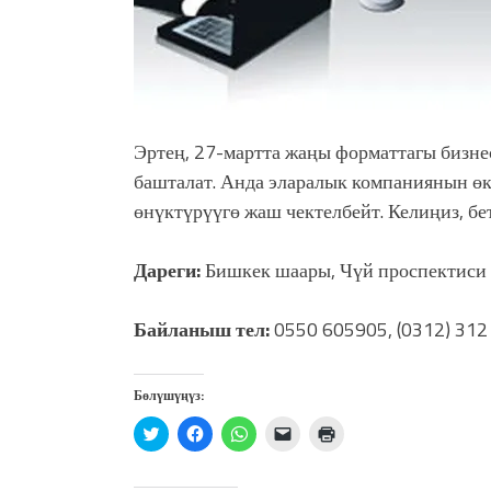
Эртең, 27-мартта жаңы форматтагы бизнес
башталат. Анда эларалык компаниянын өк
өнүктүрүүгө жаш чектелбейт. Келиңиз, бе
Дареги:
Бишкек шаары, Чүй проспектиси 
Байланыш тел:
0550 605905, (0312) 312
Бөлүшүңүз:
Нажмите,
Нажмите,
Нажмите,
Послать
Нажмите
чтобы
чтобы
чтобы
ссылку
для
поделиться
открыть
поделиться
другу
печати
на
на
в
по
(Открывается
Twitter
Facebook
WhatsApp
электронной
в