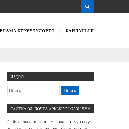
РНАМА БЕРҮҮЧҮЛӨРГӨ
БАЙЛАНЫШ
ИЗДӨӨ
САЙТКА ЭЛ. ПОЧТА АРКЫЛУУ ЖАЗЫЛУУ
Сайтка чыккан жаңы макалалар тууралуу
маалымат алып туруш үчүн электрондук