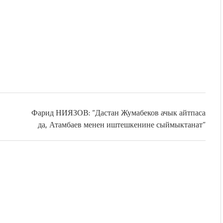
Фарид НИЯЗОВ: “Дастан Жумабеков ачык айтпаса
да, Атамбаев менен иштешкенине сыймыктанат”