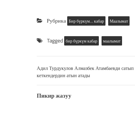
Рубрика
Бир бүркүм… кабар
Маалымат
Tagged
бир бүркүм кабар
маалымат
Адил Турдукулов Алмазбек Атамбаевди сатып
кеткендердин атын атады
Пикир жазуу