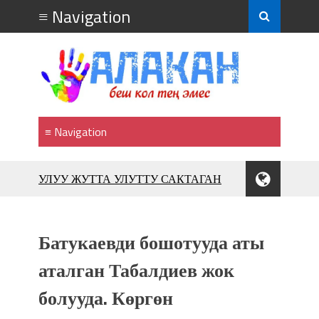
УЛУУ ЖУТТА УЛУТТУ САКТАГАН
ЖУСУП АБДРАХМАНОВ
10 000 гостей насладились
впечатляющим шоу музыкальных
Батукаевди бошотууда аты
фонтанов в Royal Central Park
Аида САЛЯНОВА: "Кыргыз шахмат
аталган Табалдиев жок
союзунун президенти болуп
болууда. Көргөн
шайланышым сыймык жана чоң
жоопкерчилик!"