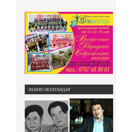
ЭҢ КӨП ОКУЛГАНДАР