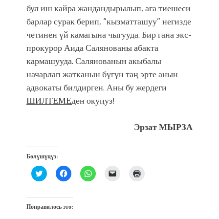
бул иш кайра жандандырылып, ага тиешеси
барлар сурак берип, “кызматташуу” негизде
четинен үй камагына чыгууда. Бир гана экс-
прокурор Аида Салянованы абакта
кармашууда. Салянованын акыбалы
начарлап жатканын бүгүн таң эрте анын
адвокаты билдирген. Аны бу жердеги
ШИЛТЕМЕ
ден окуңуз!
Эрзат МЫРЗА
Бөлүшүңүз:
Нажмите,
Нажмите,
Нажмите,
Послать
Нажмите
чтобы
чтобы
чтобы
ссылку
для
поделиться
открыть
поделиться
другу
печати
на
на
в
по
(Открывается
Twitter
Facebook
WhatsApp
электронной
в
(Открывается
(Открывается
(Открывается
почте
новом
Понравилось это:
в
в
в
(Открывается
окне)
новом
новом
новом
в