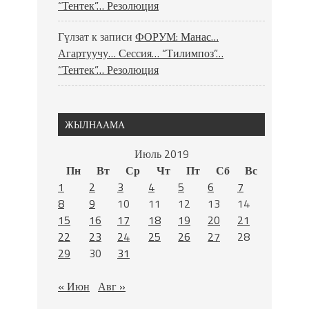
“Тентек”… Резолюция
Гүлзат
к записи
ФОРУМ: Манас…
Агартуучу… Сессия… “Тилимпоз”…
“Тентек”… Резолюция
ЖЫЛНААМА
Июль 2019
Пн
Вт
Ср
Чт
Пт
Сб
Вс
1
2
3
4
5
6
7
8
9
10
11
12
13
14
15
16
17
18
19
20
21
22
23
24
25
26
27
28
29
30
31
« Июн
Авг »