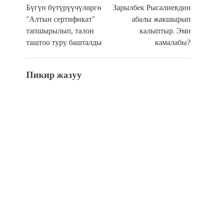
Бүгүн бүтүрүүчүлөргө
Зарылбек Рысалиевдин
“Алтын сертификат”
абалы жакшырып
тапшырылып, талон
калыптыр. Эми
таштоо туру башталды
камалабы?
Пикир жазуу