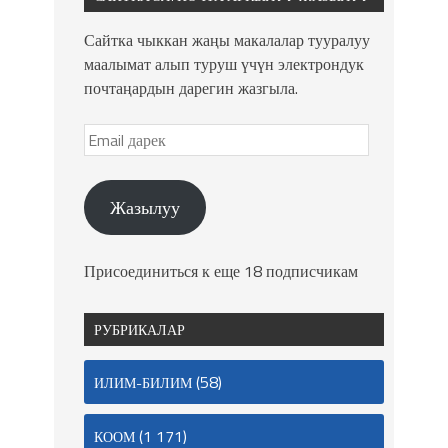
Сайтка чыккан жаңы макалалар тууралуу
маалымат алып туруш үчүн электрондук
почтаңардын дарегин жазгыла.
Жазылуу
Присоединиться к еще 18 подписчикам
РУБРИКАЛАР
(58)
ИЛИМ-БИЛИМ
(1 171)
КООМ