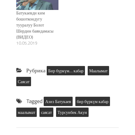
Батукаевди ким
бошоткондугу
тууралуу Болот
Шердин баяндамасы
(ВИДЕО)
10.05.2019
Рубрика
Бир бүркүм… кабар
Маалымат
Саясат
Tagged
Азиз Батукаев
бир бүркүм кабар
маалымат
саясат
Турсунбек Акун