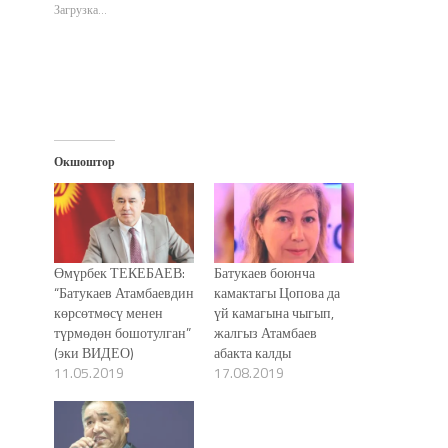
окне)
окне)
окне)
новом
Загрузка...
окне)
Окшоштор
Өмүрбек ТЕКЕБАЕВ:
Батукаев боюнча
“Батукаев Атамбаевдин
камактагы Цопова да
көрсөтмөсү менен
үй камагына чыгып,
түрмөдөн бошотулган”
жалгыз Атамбаев
(эки ВИДЕО)
абакта калды
11.05.2019
17.08.2019