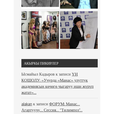
АКЫРКЫ ПИКИРЛЕР
Ысмайыл Кадыров
к записи
ҮН
КОШОЛУ: «Учурда «Манас» улуттук
академиясын көчөгө чыгаруу иши жүрүп
жатат»…
alakan
к записи
ФОРУМ: Манас…
Агартуучу… Сессия… “Тилимпоз”…