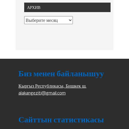
АРХИВ
Биз менен байланышуу
Кыргыз Республикасы, Бишкек ш.
alakangeziti@gmail.com
Сайттын статистикасы