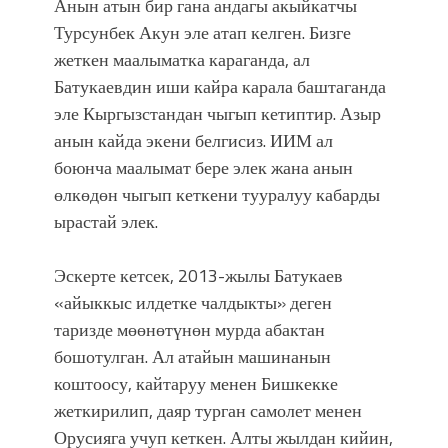
атка минерлер дагы катышса жакшы
Анын атын бир гана андагы акыйкатчы
болмок”
Турсунбек Акун эле атап келген. Бизге
жеткен маалыматка караганда, ал
Батукаевдин иши кайра карала баштаганда
эле Кыргызстандан чыгып кетиптир. Азыр
анын кайда экени белгисиз. ИИМ ал
боюнча маалымат бере элек жана анын
өлкөдөн чыгып кеткени тууралуу кабарды
ырастай элек.
Эскерте кетсек, 2013-жылы Батукаев
«айыккыс илдетке чалдыкты» деген
таризде мөөнөтүнөн мурда абактан
бошотулган. Ал атайын машинанын
коштоосу, кайтаруу менен Бишкекке
жеткирилип, даяр турган самолет менен
Орусияга учуп кеткен. Алты жылдан кийин,