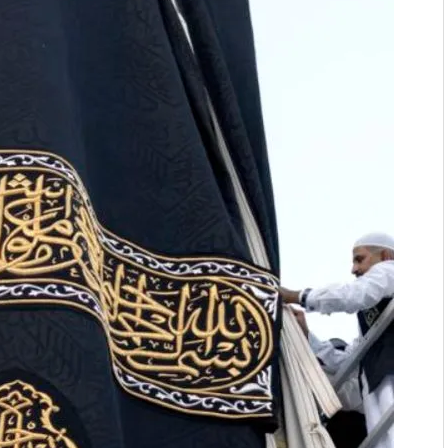
дой адабият алпы чыгыш
журнал сөзсүз керек!”
холог Мээрим Мураталиева
(Дарек. Видео)
. “Ала-Тоо” журналынын
(Тизме. Видео)
ҮН ТҮБӨЛҮК СИМВОЛУ
калуу фонтанды көрүү үчүн
адам чогулду