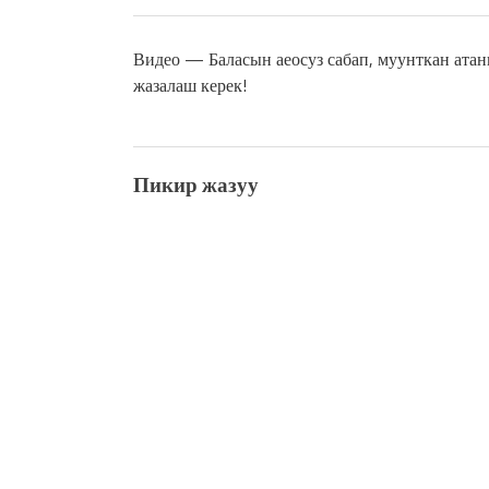
Видео — Баласын аеосуз сабап, муунткан ата
жазалаш керек!
Пикир жазуу