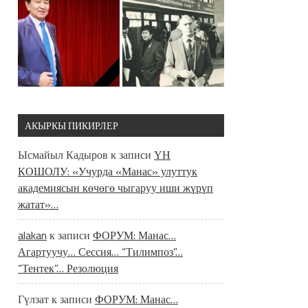
АКЫРКЫ ПИКИРЛЕР
Ысмайыл Кадыров
к записи
ҮН
КОШОЛУ: «Учурда «Манас» улуттук
академиясын көчөгө чыгаруу иши жүрүп
жатат»…
alakan
к записи
ФОРУМ: Манас…
Агартуучу… Сессия… “Тилимпоз”…
“Тентек”… Резолюция
Гүлзат
к записи
ФОРУМ: Манас…