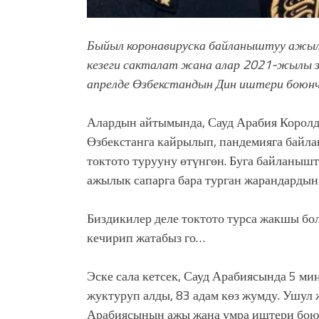
Быйыл коронавируска байланыштуу ажылы
кезеги сакталат жана алар 2021-жылы з
апрелде Өзбекстандын Дин иштери боюнч
Алардын айтымында, Сауд Арабия Корол
Өзбекстанга кайрылып, пандемияга байл
токтото турууну өтүнгөн. Буга байланы
ажылык сапарга бара турган жарандардын 
Биздикилер деле токтото турса жакшы б
кечирип жатабыз го…
Эске сала кетсек, Сауд Арабиясында 5 м
жуктуруп алды, 83 адам көз жумду. Ушул
Арабиясынын ажы жана умра иштери бою