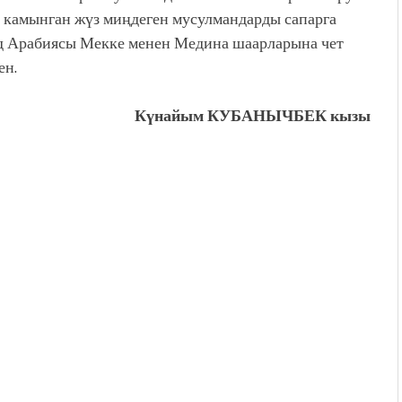
камынган жүз миңдеген мусулмандарды сапарга
уд Арабиясы Мекке менен Медина шаарларына чет
ен.
Күнайым КУБАНЫЧБЕК кызы