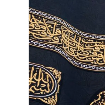
жоопкерчилик!"
Садыр ЖАПАРОВ: “Айтматов
үчүн, улуу көч уланышы үчүн 
“Китепкана түнγ-2026”: Пси
менен жолугушууга келиңиз! 
Латын арибиндеги “Чабуул”..
тарыхы жана редакторлору... 
“КАРА КЕМПИР”: ҮМҮТТ
Кыргызстандагы эң ири музы
Royal Central Park'ка 30 миң 