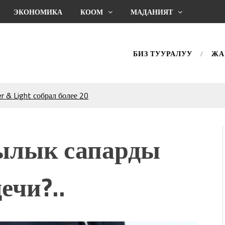
ЭКОНОМИКА
КООМ
МАДАНИЯТ
БИЗ ТУУРАЛУУ
ЖА
 & Light собрал более 20
Уңгужол” темадагы
р дагы катышса жакшы
ылык сапарды
КТАГАН ЖУСУП
ечи?..
впечатляющим шоу
l Central Park
ахмат союзунун
ым сыймык жана чоң