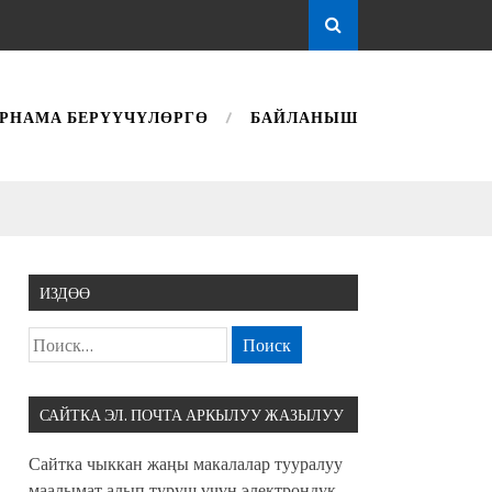
РНАМА БЕРҮҮЧҮЛӨРГӨ
БАЙЛАНЫШ
ИЗДӨӨ
САЙТКА ЭЛ. ПОЧТА АРКЫЛУУ ЖАЗЫЛУУ
Сайтка чыккан жаңы макалалар тууралуу
маалымат алып туруш үчүн электрондук