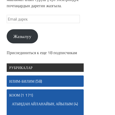
почтаңардын дарегин жазгыла.
Жазылуу
Присоединиться к еще 18 подписчикам
РУБРИКАЛАР
(58)
ИЛИМ-БИЛИМ
(1 171)
КООМ
(4)
АТЫҢДАН АЙЛАНАЙЫН, АЙЫЛЫМ