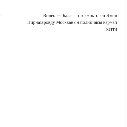
ны
Видео — Баласын токмоктогон Эмил
Пирназаровду Москванын полициясы кармап
кетти