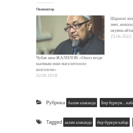
Окшоштор
Шарапат апа
эмес, кошун
окуяны айт
23.04.2022
Чубак ажы ЖАЛИЛОВ: «Ошол кезде
кылмыш иши мага негизсиз
козголгон»
02.05.2018
Рубрика
Аалам алаканда
Бир бүркүм… каб
Tagged
аалам алаканда
бир бүркүм кабар