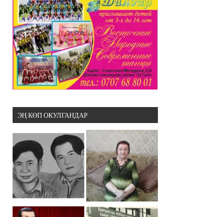
ЭҢ КӨП ОКУЛГАНДАР