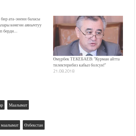
 бир ата-энени баласы
алары көмгөн аянычтуу
ып берди…
Өмүрбек ТЕКЕБАЕВ: “Курман айтта
тилектерибиз кабыл болсун!”
21.08.2018
ар
Маалымат
маалымат
Өзбекстан