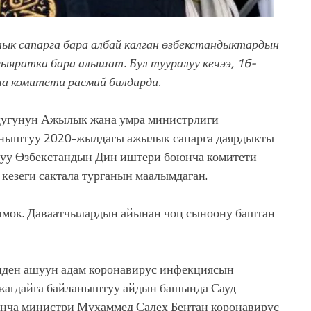
к сапарга бара албай калган өзбекстандыктардын
ыяратка бара алышат. Бул тууралуу кечээ, 16-
а комитети расмий билдирди.
дугунун Ажылык жана умра министрлиги
аныштуу 2020-жылдагы ажылык сапарга даярдыкты
штуу Өзбекстандын Дин иштери боюнча комитети
кезеги сактала турганын маалымдаган.
олмок. Даваатчылардын айынан чоң сыноону баштан
иңден ашуун адам коронавирус инфекциясын
 жагдайга байланыштуу айдын башында Сауд
нча министри Мухаммед Салех Бентан коронавирус