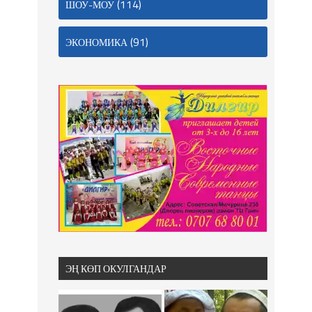
(114)
ШОУ-МОУ
(91)
ЭКОНОМИКА
ЭҢ КӨП ОКУЛГАНДАР