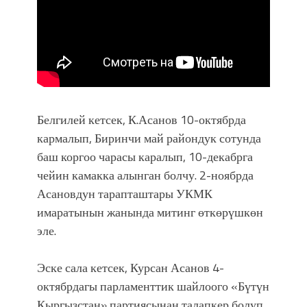
Белгилей кетсек, К.Асанов 10-октябрда
кармалып, Биринчи май райондук сотунда
баш коргоо чарасы каралып, 10-декабрга
чейин камакка алынган болчу. 2-ноябрда
Асановдун тарапташтары УКМК
имаратынын жанында митинг өткөрүшкөн
эле.
Эске сала кетсек, Курсан Асанов 4-
октябрдагы парламенттик шайлоого «Бүтүн
Кыргызстан» партиясынан талапкер болуп