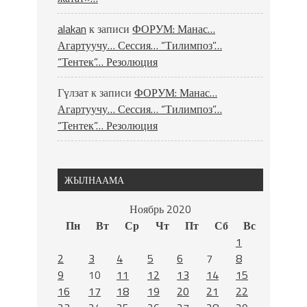
alakan
к записи
ФОРУМ: Манас…
Агартуучу… Сессия… “Тилимпоз”…
“Тентек”… Резолюция
Гүлзат
к записи
ФОРУМ: Манас…
Агартуучу… Сессия… “Тилимпоз”…
“Тентек”… Резолюция
ЖЫЛНААМА
Ноябрь 2020
Пн
Вт
Ср
Чт
Пт
Сб
Вс
1
2
3
4
5
6
7
8
9
10
11
12
13
14
15
16
17
18
19
20
21
22