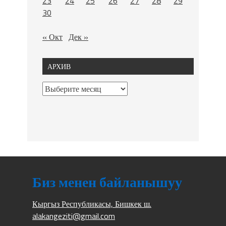
23
24
25
26
27
28
29
30
« Окт
Дек »
АРХИВ
Биз менен байланышуу
Кыргыз Республикасы, Бишкек ш.
alakangeziti@gmail.com