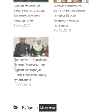
Курсан Асанов үй
Коомдук ишмерлер
камагына чыгарылды.
жана интеллигенция
Ал эмне себептен
генерал Курсан
камалды эле?
Асановду колдоп
12.04.2021
чыгышты
10.10.2019
Дөөлөтбек Шадыбеков,
Дарика Жалгасынова
Курсан Асановдун
ишин кылдат кароону
суранышты…
30.08.2019
Рубрика
Маалымат