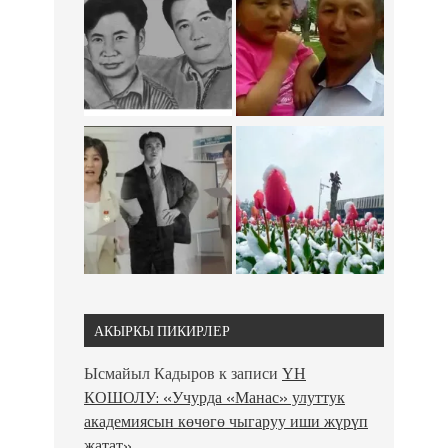
АКЫРКЫ ПИКИРЛЕР
Ысмайыл Кадыров
к записи
ҮН
КОШОЛУ: «Учурда «Манас» улуттук
академиясын көчөгө чыгаруу иши жүрүп
жатат»…