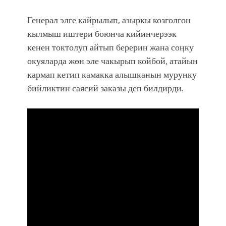
болмок”
Генерал элге кайрылып, азыркы козголгон
кылмыш иштери боюнча кийинчерээк
кенен токтолуп айтып берерин жана соӊку
окуяларда жөн эле чакырып койбой, атайын
кармап кетип камакка алышканын мурунку
бийликтин саясий заказы деп билдирди.