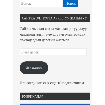
САЙТКА ЭЛ. ПОЧТА АРКЫЛУУ ЖАЗЫЛУУ
Сайтка чыккан жаңы макалалар тууралуу
маалымат алып туруш үчүн электрондук
почтаңардын дарегин жазгыла.
Жазылуу
Присоединиться к еще 18 подписчикам
РУБРИКАЛАР