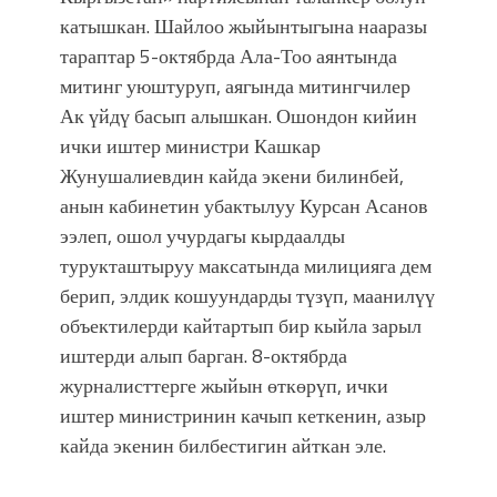
катышкан. Шайлоо жыйынтыгына нааразы
тараптар 5-октябрда Ала-Тоо аянтында
митинг уюштуруп, аягында митингчилер
Ак үйдү басып алышкан. Ошондон кийин
ички иштер министри Кашкар
Жунушалиевдин кайда экени билинбей,
анын кабинетин убактылуу Курсан Асанов
ээлеп, ошол учурдагы кырдаалды
турукташтыруу максатында милицияга дем
берип, элдик кошуундарды түзүп, маанилүү
объектилерди кайтартып бир кыйла зарыл
иштерди алып барган. 8-октябрда
журналисттерге жыйын өткөрүп, ички
иштер министринин качып кеткенин, азыр
кайда экенин билбестигин айткан эле.