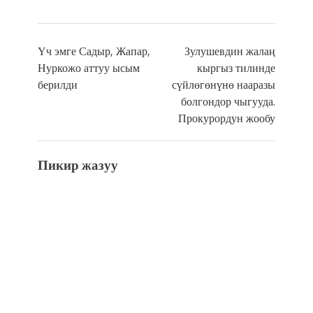
Үч эмге Садыр, Жапар,
Зулушевдин жалаң
Нуркожо аттуу ысым
кыргыз тилинде
берилди
сүйлөгөнүнө нааразы
болгондор чыгууда.
Прокурордун жообу
Пикир жазуу