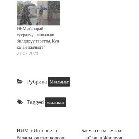
ӨКМ аба ырайы
тууралуу шашылыш
билдирүү таратты. Күн
качан жылыйт?
27.03.2021
Рубрика
Маалымат
Tagged
маалымат
ИИМ: «Интернетте
Басма сөз кызматы:
баланы кантип коргош
«Садыр Жапаров