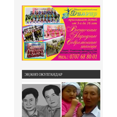
ЭҢ КӨП ОКУЛГАНДАР