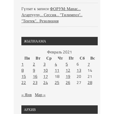
Гүлзат
к записи
ФОРУМ: Манас…
Агартуучу… Сессия… “Тилимпоз”…
“Тентек”… Резолюция
ЖЫЛНААМА
Февраль 2021
Пн
Вт
Ср
Чт
Пт
Сб
Вс
1
2
3
4
5
6
7
8
9
10
11
12
13
14
15
16
17
18
19
20
21
22
23
24
25
26
27
28
« Янв
Мар »
АРХИВ