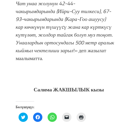
Чат унаа жолунун 42-44-
чакырымдарында (Ийри-Суу тилкеси), 67-
93-чакырымдарында (Кара-Гоо ашуусу)
кар көчкүнүн түшүүcү жана кар күрткүсү
күтүлөт, жолдор тайгак болуп муз тоңот.
Унаалардын ортосундагы 500 метр аралык
кыймыл чектелиши зарыл
!» деп жазылат
маалыматта.
Салима ЖАКШЫЛЫК кызы
Бөлүшүңүз:
Нажмите,
Нажмите,
Нажмите,
Послать
Нажмите
чтобы
чтобы
чтобы
ссылку
для
поделиться
открыть
поделиться
другу
печати
на
на
в
по
(Открывается