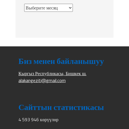
Биз менен байланышуу
Кыргыз Республикасы, Бишкек ш.
alakangeziti@gmail.com
Сайттын статистикасы
4 593 946 көрүүлөр