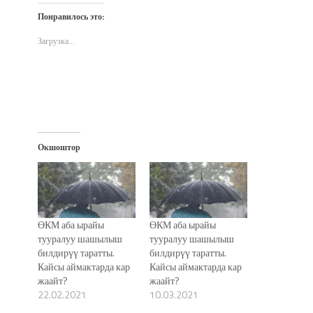
Twitter
Facebook
WhatsApp
электронной
в
(Открывается
(Открывается
(Открывается
почте
новом
Понравилось это:
в
в
в
(Открывается
окне)
новом
новом
новом
в
окне)
окне)
окне)
новом
Загрузка...
окне)
Окшоштор
ӨКМ аба ырайы
ӨКМ аба ырайы
тууралуу шашылыш
тууралуу шашылыш
билдирүү таратты.
билдирүү таратты.
Кайсы аймактарда кар
Кайсы аймактарда кар
жаайт?
жаайт?
22.02.2021
10.03.2021