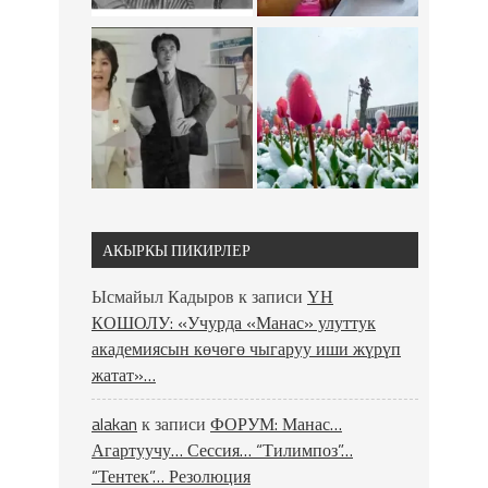
АКЫРКЫ ПИКИРЛЕР
Ысмайыл Кадыров
к записи
ҮН
КОШОЛУ: «Учурда «Манас» улуттук
академиясын көчөгө чыгаруу иши жүрүп
жатат»…
alakan
к записи
ФОРУМ: Манас…
Агартуучу… Сессия… “Тилимпоз”…
“Тентек”… Резолюция