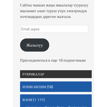
Сайтка чыккан жаңы макалалар тууралуу
маалымат алып туруш үчүн электрондук
почтаңардын дарегин жазгыла.
Жазылуу
Присоединиться к еще 18 подписчикам
РУБРИКАЛАР
(58)
ИЛИМ-БИЛИМ
(1 171)
КООМ