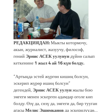
фонтанды көрүү үчүн Royal Central
Park'ка 30 миң адам чогулду
РЕДАКЦИЯДАН:
Мыкты котормочу,
акын, журналист, жазуучу, философ,
гений
Эрнис АСЕК уулунун
дүйнө салып
кеткенине
1 жыл 4 ай 16 күн болду.
“Артыңда эстей жүргөн кишиң болсун,
эскерип жүрөр ишиң болсун”
дегендей,
Эрнис АСЕК уулун
жылы бою
эмгеги менен эскерген адамдар оголе көп
болду. Өзү да, сөзү да, эмгеги да, бир тууган
агасы
Мелис Эшимканов
да эскерилүүдө…