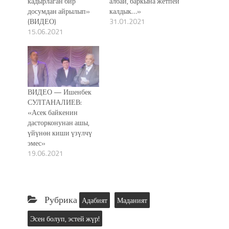
кадырлаган бир
албай, баркына жетпей
досумдан айрылып»
калдык…»
(ВИДЕО)
31.01.2021
15.06.2021
ВИДЕО — Ишенбек
СУЛТАНАЛИЕВ:
«Асек байкенин
дасторконунан ашы,
үйүнөн киши үзүлчү
эмес»
19.06.2021
Рубрика
Адабият
Маданият
Эсен болуп, эстей жүр!