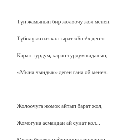
Түн жамынып бир жолоочу жол менен,
Түбөлүккө из калтырат «Бол!» деген.
Карап турдум, карап турдум кадалып,
«Мына чындык» деген гана ой менен.
Жолоочуга жомок айтып барат жол,
Жомогуна асмандан ай сунат кол…
Мекен болгон мейкинине жашоонун