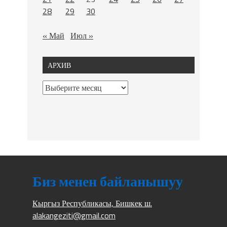
28
29
30
« Май
Июл »
АРХИВ
Биз менен байланышуу
Кыргыз Республикасы, Бишкек ш.
alakangeziti@gmail.com