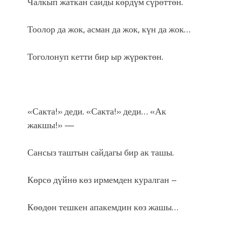
Чалкып жаткан сайды көрдүм сүрөттөн.
Тоолор да жок, асман да жок, күн да жок…
Тоголонуп кетти бир ыр жүрөктөн.
«Сакта!» деди. «Сакта!» деди… «Ак
жакшы!» —
Сансыз таштын сайдагы бир ак ташы.
Көрсө дүйнө көз ирмемден куралган –
Көөдөн тешкен апакемдин көз жашы…