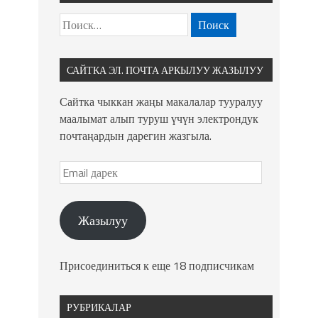
САЙТКА ЭЛ. ПОЧТА АРКЫЛУУ ЖАЗЫЛУУ
Сайтка чыккан жаңы макалалар тууралуу
маалымат алып туруш үчүн электрондук
почтаңардын дарегин жазгыла.
Жазылуу
Присоединиться к еще 18 подписчикам
РУБРИКАЛАР