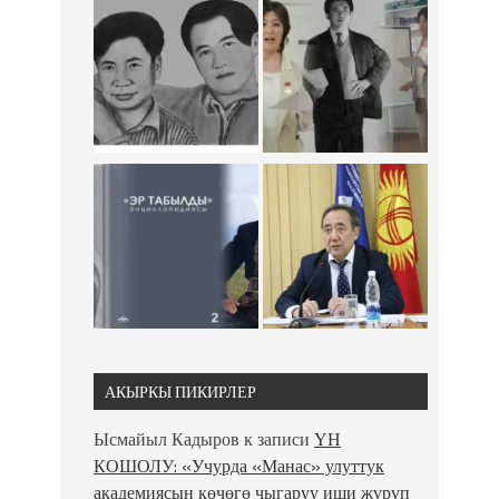
АКЫРКЫ ПИКИРЛЕР
Ысмайыл Кадыров
к записи
ҮН
КОШОЛУ: «Учурда «Манас» улуттук
академиясын көчөгө чыгаруу иши жүрүп