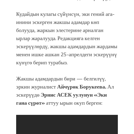
Кудайдын кулагы сүйүнсүн, эки гений ага-
инини эскерген жакшы адамдар көп
болууда, жаркын элестерине арналган
ырлар жаралууда. Редакцияга келген
эскерүүлөрдү, жакшы адамдардын жардамы
менен ишке ашкан 25-апрелдеги эскерүүнү
күнүгө берип турабыз.
Жакшы адамдардын бири — белгилүү,
эркин журналист
Айчүрөк Борукеева.
Ал
эскерүүдө
Эрнис АСЕК уулунун «Эки
гана сүрөт»
аттуу ырын окуп берген: