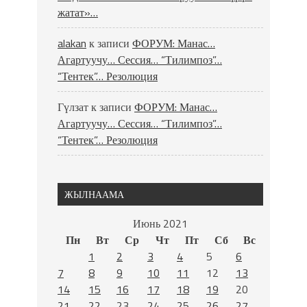
жатат»…
alakan
к записи
ФОРУМ: Манас…
Агартуучу… Сессия… “Тилимпоз”…
“Тентек”… Резолюция
Гүлзат
к записи
ФОРУМ: Манас…
Агартуучу… Сессия… “Тилимпоз”…
“Тентек”… Резолюция
ЖЫЛНААМА
Июнь 2021
Пн
Вт
Ср
Чт
Пт
Сб
Вс
1
2
3
4
5
6
7
8
9
10
11
12
13
14
15
16
17
18
19
20
21
22
23
24
25
26
27