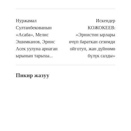
Нуржамал
Искендер
Султанбекованын
КОЖОКЕЕВ:
«Асаба», Мелис
«Эрнистин ырлары
Эшимканов, Эрнис
өчүп бараткан сезимди
Асек уулуна арнаган
ойготуп, жан дүйнөмө
ырынын тарыхы…
бүлүк салды»
Пикир жазуу