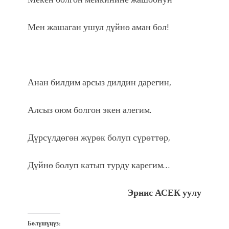
Мен жашаган ушул дүйнө аман бол!
Анан билдим арсыз дилдин дарегин,
Алсыз оюм болгон экен алегим.
Дүрсүлдөгөн жүрөк болуп сүрөттөр,
Дүйнө болуп катып турду карегим…
Эрнис АСЕК уулу
Бөлүшүңүз: