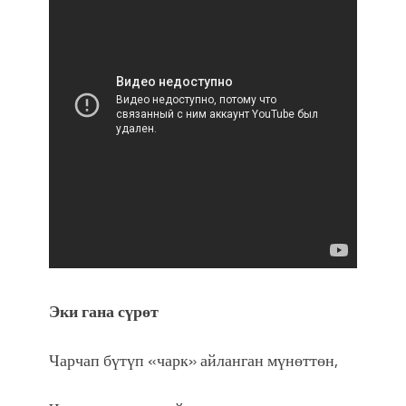
Эки гана сүрөт
Чарчап бүтүп «чарк» айланган мүнөттөн,