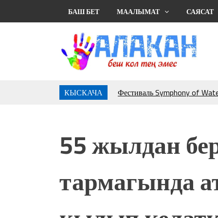
БАШ БЕТ
МААЛЫМАТ
САЯСАТ
КЫСКАЧА
Фестиваль Symphony of Water
тысяч гостей
Жыргалбек КАСАБОЛОТОВ: “
тегерек столго атка минерле
55 жылдан бер
болмок”
УЛУУ ЖУТТА УЛУТТУ СА
АБДРАХМАНОВ
тармагында ат
10 000 гостей насладились 
музыкальных фонтанов в Roya
Аида САЛЯНОВА: "Кыргыз ш
кылып келатк
президенти болуп шайланыш