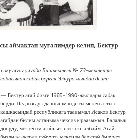
ы аймактан мугалимдер келип, Бектур
н окуучусу учурда Бишкектеги № 73-мектепте
 сабагынан сабак берген Элнура мындай дейт:
— Бектур агай бизге 1985-1990-жылдары сабак
берди. Педагогдук даанышмандыгы менен аттын
кашкасындай республикага таанымал Исаков Бектур
агайдан билим алганыма чексиз ыраазымын. Балалык
доорду, мектепти агайсыз элестете албайм. Агай
бизди эл-жерди сүйүүг
ө
, мекенди барктай билүүг
ө
,