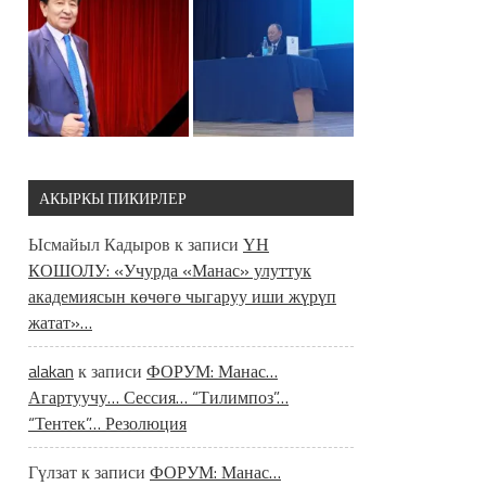
АКЫРКЫ ПИКИРЛЕР
Ысмайыл Кадыров
к записи
ҮН
КОШОЛУ: «Учурда «Манас» улуттук
академиясын көчөгө чыгаруу иши жүрүп
жатат»…
alakan
к записи
ФОРУМ: Манас…
Агартуучу… Сессия… “Тилимпоз”…
“Тентек”… Резолюция
Гүлзат
к записи
ФОРУМ: Манас…