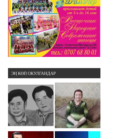
ЭҢ КӨП ОКУЛГАНДАР