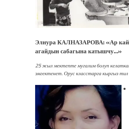
Элнура КАЛНАЗАРОВА: «Ар кайс
агайдын сабагына катышчу…»
25 жыл мектепте мугалим болуп келатка
эмгектенет. Орус класстарга кыргыз тил