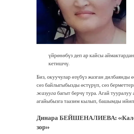
үйр
ө
н
ө
бүз деп ар кайсы аймактарда
кетишчү.
Биз, окуучулар
ө
зүбүз жазган дилбаянды
ө
с
ө
з байлыгыбызды
ө
стүрүп, с
ө
з берметтер
жазууга
багыт берчү тура. Агай тууралуу 
агайыбызга таазим кылып, башымды ийип 
Динара БЕЙШЕНАЛИЕВА: «Калем
зор»