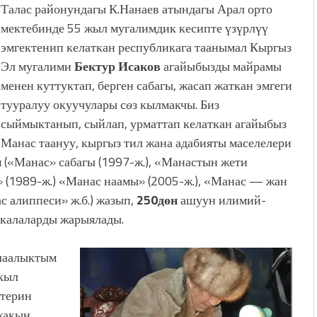
Талас районундагы К.Нанаев атындагы Арал орто
мектебинде 55 жыл мугалимдик кесипте үзүрлүү
эмгектенип келаткан республикага таанымал Кыргыз
Эл мугалими
Бектур Исаков
агайыбызды майрамы
менен куттуктап, берген сабагы, жасап жаткан эмгеги
тууралуу окуучулары с
ө
з кылмакчы. Биз
сыймыктанып, сыйлап, урматтап келаткан агайыбыз
Манас таануу, кыргыз тил жана адабияты маселелери
п
(«Манас» сабагы (1997-ж.), «Манастын жети
» (1989-ж.) «Манас наамы» (2005-ж.), «Манас — жан
с алиппеси» ж.б.) жазып,
250дөн
ашуун илимий-
акалаларды жарыялады.
-чаалыктым
акыл
терин
 жакын