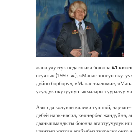
жана улуттук педагогика боюнча
41 ките
осуяты» (1997-ж.), «Манас эпосун окутуу
дүйнө борбору», «Манас таалими», «Мана
усулдук окутуунун ыкмалары тууралуу м
Азыр да колунан калеми түшпөй, чарчап
дебей нарк-насил, көөнөрбөс жандүйнө, 
даанышмандыгы боюнча агартуучулук иш
улантып жаткан агайыбыз тууралуу онго