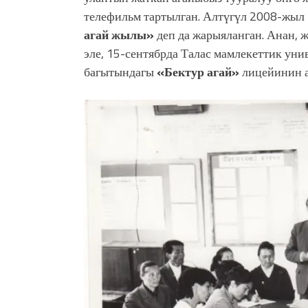
телефильм тартылган. Алтүгүл 2008-жыл
агай жылы»
деп да жарыяланган. Анан, 
эле, 15-сентябрда Талас мамлекеттик ун
багытындагы
«Бектур агай»
лицейинин а