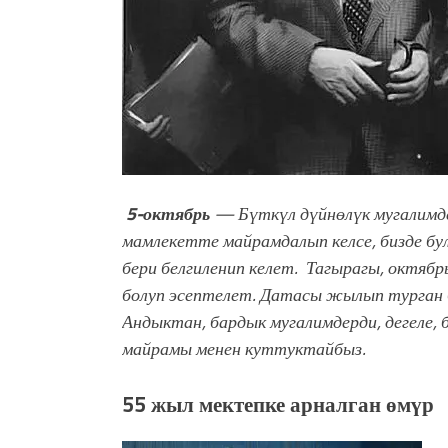
5-октябрь
— Бүткүл дүйнөлүк мугалимд
мамлекетте майрамдалып келсе, бизде б
бери белгиленип келет. Тагырагы, октя
болуп эсептелет. Датасы жылып турган
Андыктан, бардык мугалимдерди, дегеле,
майрамы менен куттуктайбыз.
55 жыл мектепке арналган өм
ү
р