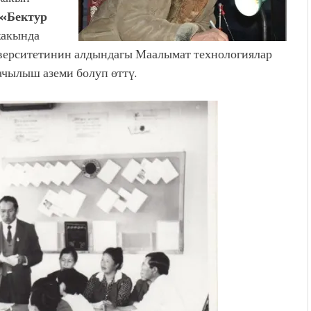
«Бектур
жакында
иверситетинин алдындагы Маалымат технологиялар
чылыш аземи болуп өттү.