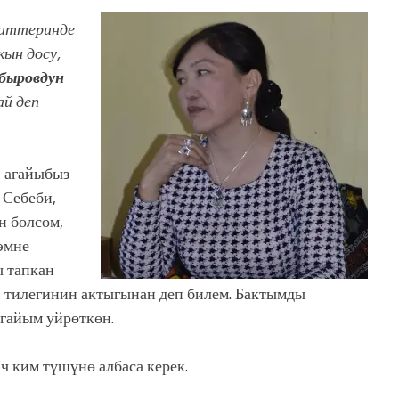
иттеринде
ын досу,
быровдун
ай деп
 агайыбыз
 Себеби,
н болсом,
эмне
ы тапкан
т, тилегинин актыгынан деп билем. Бактымды
агайым уйрөткөн.
 ким түшүнө албаса керек.