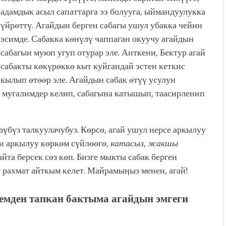
адамдык асыл сапаттарга ээ болууга, ыймандуулукка
үйр
ө
ттү. Агайдын берген сабагы ушул убакка чейин
эсимде. Сабакка к
ө
нүлү чаппаган окуучу агайдын
сабагын муюп угуп отурар эле. Анткени, Бектур агай
сабакты к
ө
күр
ө
кк
ө
кыт куйгандай эстен кеткис
кылып
ө
т
өө
р эле. Агайдын сабак
ө
түү усулун
н мугалимдер келип, сабагына катышып, таасирленип
зүбүз талкуулачубуз. К
ө
рс
ө,
агай ушул нерсе аркылуу
и аркылуу к
ө
рк
ө
м сүйл
өө
г
ө, катасыз, жакшы
айта берсек с
ө
з к
ө
п. Бизге мыкты сабак берген
рахмат айткым келет. Майрамыӊыз менен, агай!
ден тапкан бактыма агайдын эмгеги