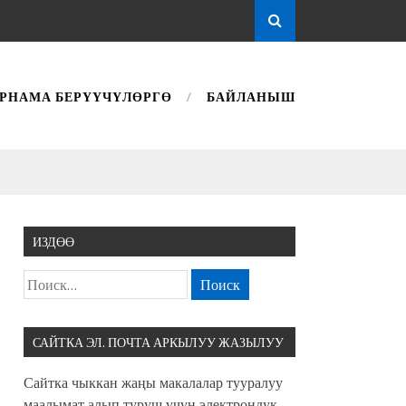
РНАМА БЕРҮҮЧҮЛӨРГӨ
БАЙЛАНЫШ
ИЗДӨӨ
САЙТКА ЭЛ. ПОЧТА АРКЫЛУУ ЖАЗЫЛУУ
Сайтка чыккан жаңы макалалар тууралуу
маалымат алып туруш үчүн электрондук