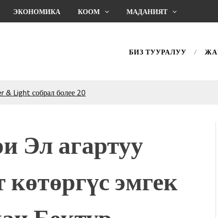
ЭКОНОМИКА
КООМ
МАДАНИЯТ
БИЗ ТУУРАЛУУ
ЖА
 & Light собрал более 20
Уңгужол” темадагы
р дагы катышса жакшы
и Эл агартуу
КТАГАН ЖУСУП
 көтөргүс эмгек
впечатляющим шоу
l Central Park
ахмат союзунун
ан Бектур
ым сыймык жана чоң