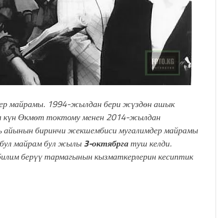
ер майрамы. 1994-жылдан бери жүздөн ашык
ул күн Өкмөт токтому менен 2014-жылдан
брь айынын биринчи жекшембиси мугалимдер майрамы
 бул майрам бул жылы
3-октябрга
туш келди.
 билим берүү тармагынын кызматкерлерин кесиптик