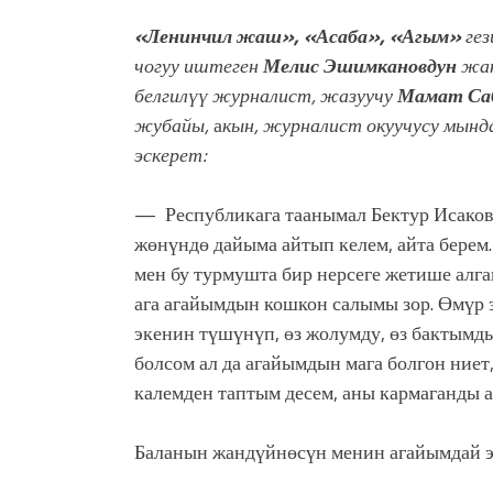
«Ленинчил жаш», «Асаба», «Агым»
гез
чогуу иштеген
Мелис Эшимкановдун
жак
белгилүү журналист, жазуучу
Мамат Са
жубайы,
а
кын, журналист окуучусу мынд
эскерет:
— Республикага таанымал Бектур Исаков
жөнүндө дайыма айтып келем, айта берем.
мен бу турмушта бир нерсеге жетише алга
ага агайымдын кошкон салымы зор. Өмүр 
экенин түшүнүп, өз жолумду, өз бактымд
болсом ал да агайымдын мага болгон ние
калемден таптым десем, аны кармаганды 
Баланын жандүйнөсүн менин агайымдай эч