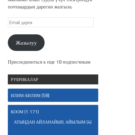
почтаңардын дарегин жазгыла.
Жазылуу
Присоединиться к еще 18 подписчикам
РУБРИКАЛАР
(58)
ИЛИМ-БИЛИМ
(1 171)
КООМ
(4)
АТЫҢДАН АЙЛАНАЙЫН, АЙЫЛЫМ