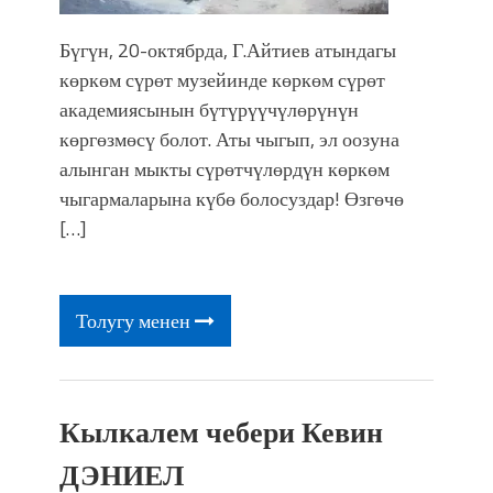
Бүгүн, 20-октябрда, Г.Айтиев атындагы
көркөм сүрөт музейинде көркөм сүрөт
академиясынын бүтүрүүчүлөрүнүн
көргөзмөсү болот. Аты чыгып, эл оозуна
алынган мыкты сүрөтчүлөрдүн көркөм
чыгармаларына күбө болосуздар! Өзгөчө
[…]
Толугу менен
Кылкалем чебери Кевин
ДЭНИЕЛ