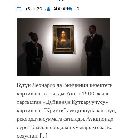
впечатляющим шоу музыкальных
16.11.2017
ALAKAN
0
фонтанов в Royal Central Park
Аида САЛЯНОВА: "Кыргыз шахмат
союзунун президенти болуп
шайланышым сыймык жана чоң
жоопкерчилик!"
Садыр ЖАПАРОВ: “Айтматовдой
адабият алпы чыгыш үчүн, улуу көч
уланышы үчүн журнал сөзсүз керек!”
“Китепкана түнγ-2026”: Психолог
Мээрим Мураталиева менен
Бүгүн Леонардо да Винчинин кезектеги
жолугушууга келиңиз! (Дарек. Видео)
картинасы сатылды. Анын 1500-жылы
Латын арибиндеги “Чабуул”... “Ала-
тартылган «Дүйнөнүн Куткаруучусу»
Тоо” журналынын тарыхы жана
картинасы “Кристи” аукционуна коюлуп,
редакторлору... (Тизме. Видео)
рекорддук суммага сатылды. Аукциондо
“КАРА КЕМПИР”: ҮМҮТТҮН
ТҮБӨЛҮК СИМВОЛУ
сүрөт баасын соодалашуу жарым саатка
Кыргызстандагы эң ири музыкалуу
созулган. […]