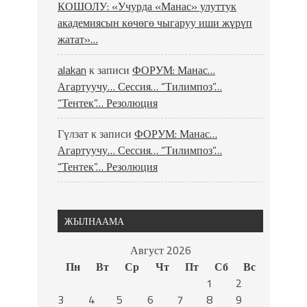
КОШОЛУ: «Учурда «Манас» улуттук
академиясын көчөгө чыгаруу иши жүрүп
жатат»…
alakan
к записи
ФОРУМ: Манас…
Агартуучу… Сессия… “Тилимпоз”…
“Тентек”… Резолюция
Гүлзат
к записи
ФОРУМ: Манас…
Агартуучу… Сессия… “Тилимпоз”…
“Тентек”… Резолюция
ЖЫЛНААМА
Август 2026
Пн
Вт
Ср
Чт
Пт
Сб
Вс
1
2
3
4
5
6
7
8
9