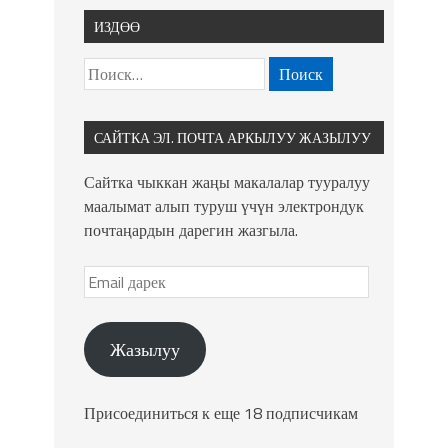
ИЗДӨӨ
САЙТКА ЭЛ. ПОЧТА АРКЫЛУУ ЖАЗЫЛУУ
Сайтка чыккан жаңы макалалар тууралуу
маалымат алып туруш үчүн электрондук
почтаңардын дарегин жазгыла.
Жазылуу
Присоединиться к еще 18 подписчикам