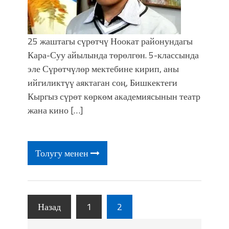
25 жаштагы сүрөтчү Ноокат районундагы
Кара-Суу айылында төрөлгөн. 5-классында
эле Сүрөтчүлөр мектебине кирип, аны
ийгиликтүү аяктаган соң, Бишкектеги
Кыргыз сүрөт көркөм академиясынын театр
жана кино […]
Толугу менен
Назад
1
2