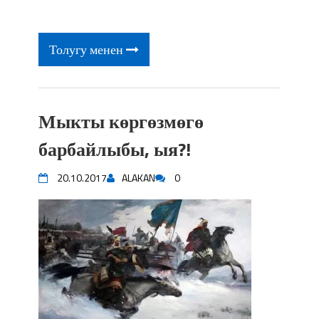
фонтанды көрүү үчүн Royal Central
Park'ка 30 миң адам чогулду
Толугу менен
Мыкты көргөзмөгө
барбайлыбы, ыя?!
20.10.2017
ALAKAN
0