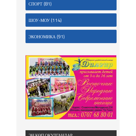
(81)
СПОРТ
(114)
ШОУ-МОУ
(91)
ЭКОНОМИКА
ЭҢ КӨП ОКУЛГАНДАР