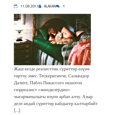
11.09.2017
ALAKAN
1
Жаш кезде реалисттик сүрөттөр өзүнө
тартчу эмес. Тескерисинче, Сальвадор
Далиге, Пабло Пикассого окшогон
сюрреалист «жиндилердин»
чыгармачылыгы өзүнө арбап алчу. Азыр
деле андай сүрөттөр кайдыгер калтырбайт
[…]