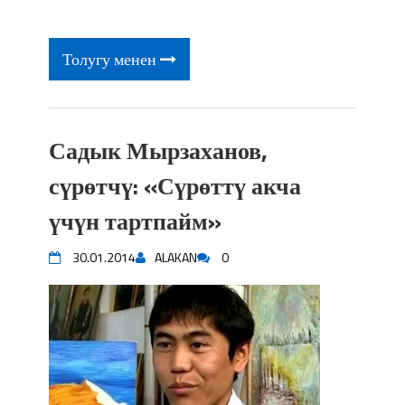
Толугу менен
Садык Мырзаханов,
сүрөтчү: «Сүрөттү акча
үчүн тартпайм»
30.01.2014
ALAKAN
0