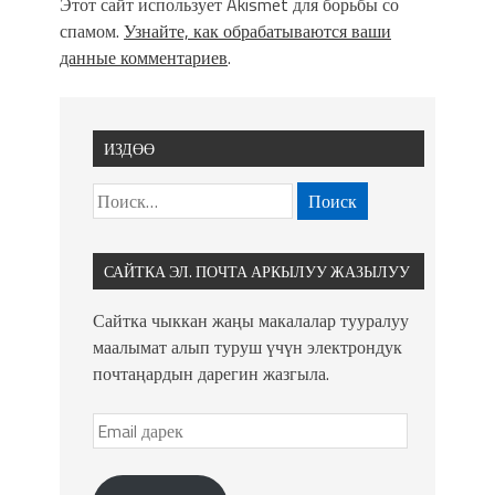
Этот сайт использует Akismet для борьбы со
спамом.
Узнайте, как обрабатываются ваши
данные комментариев
.
ИЗДӨӨ
САЙТКА ЭЛ. ПОЧТА АРКЫЛУУ ЖАЗЫЛУУ
Сайтка чыккан жаңы макалалар тууралуу
маалымат алып туруш үчүн электрондук
почтаңардын дарегин жазгыла.