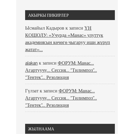
АКЫРКЫ ПИКИРЛЕР
Ысмайыл Кадыров
к записи
ҮН
КОШОЛУ: «Учурда «Манас» улуттук
академиясын көчөгө чыгаруу иши жүрүп
жатат»…
alakan
к записи
ФОРУМ: Манас…
Агартуучу… Сессия… “Тилимпоз”…
“Тентек”… Резолюция
Гүлзат
к записи
ФОРУМ: Манас…
Агартуучу… Сессия… “Тилимпоз”…
“Тентек”… Резолюция
ЖЫЛНААМА