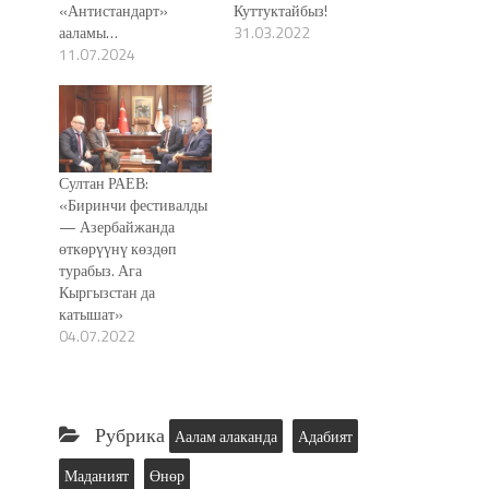
«Антистандарт»
Куттуктайбыз!
ааламы…
31.03.2022
11.07.2024
Султан РАЕВ:
«Биринчи фестивалды
— Азербайжанда
өткөрүүнү көздөп
турабыз. Ага
Кыргызстан да
катышат»
04.07.2022
Рубрика
Аалам алаканда
Адабият
Маданият
Өнөр