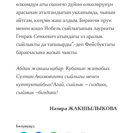
өлкөмдүн аты ошончо дүйнө өлкөлөрүнүн
арасынан аталгандыгын укканымда, чынын
айтсам, көзүмө жаш алдым. Биринчи орун
менен кошо Нобель сыйлыгынын лауреаты
Генрик Сенкевич атындагы эл аралык
сыйлыкты да тапшырды”,-деп Фейсбуктагы
баракчасына жазып чыкты.
Абдан жакшы кабар. Кубанып жатабыз.
Султан Акимовичти сыйлыгы менен
куттуктайбыз! Агай, сыйлык – сиздики,
сыймык –биздики!
Назира ЖАКШЫЛЫКОВА
Бөлүшүңүз: