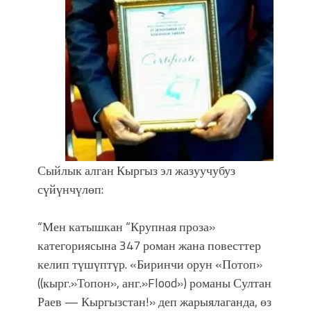
Сыйлык алган Кыргыз эл жазуучубуз
сүйүнчүлөп:
“Мен катышкан “Крупная проза»
категориясына 347 роман жана повесттер
келип түшүптүр. «Биринчи орун «Потоп»
((кырг.»Топон», анг.»Flood») романы Султан
Раев — Кыргызстан!» деп жарыялаганда, өз