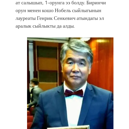
атка минерлер дагы катышса жакшы
ат салышып, 1-орунга ээ болду. Биринчи
болмок”
орун менен кошо Нобель сыйлыгынын
лауреаты Генрик Сенкевич атындагы эл
аралык сыйлыкты да алды.