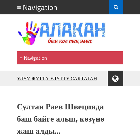
УЛУУ ЖУТТА УЛУТТУ САКТАГАН
ЖУСУП АБДРАХМАНОВ
10 000 гостей насладились
впечатляющим шоу музыкальных
Султан Раев Швецияда
фонтанов в Royal Central Park
Аида САЛЯНОВА: "Кыргыз шахмат
баш байге алып, көзүнө
союзунун президенти болуп
жаш алды…
шайланышым сыймык жана чоң
жоопкерчилик!"