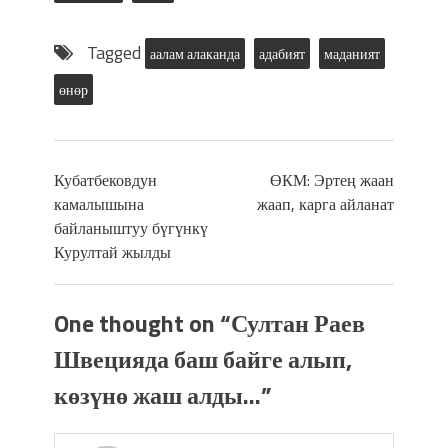
Tagged
аалам алаканда
адабият
маданият
өнөр
Кубатбековдун
ӨКМ: Эртең жаан
камалышына
жаап, карга айланат
байланыштуу бүгүнкү
Курултай жылды
One thought on “
Султан Раев
Швецияда баш байге алып,
көзүнө жаш алды…
”