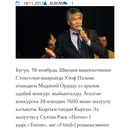
18.11.2017
ALAKAN
1
Садыр ЖАПАРОВ: “Айтматовдой
адабият алпы чыгыш үчүн, улуу көч
уланышы үчүн журнал сөзсүз керек!”
“Китепкана түнγ-2026”: Психолог
Мээрим Мураталиева менен
жолугушууга келиңиз! (Дарек. Видео)
Латын арибиндеги “Чабуул”... “Ала-
Тоо” журналынын тарыхы жана
редакторлору... (Тизме. Видео)
“КАРА КЕМПИР”: ҮМҮТТҮН
Бүгүн, 18-ноябрда, Швеция мамлекетинин
ТҮБӨЛҮК СИМВОЛУ
Стокгольм шаарында Улоф Пальма
Кыргызстандагы эң ири музыкалуу
атындагы Маданий Ордодо эл аралык
фонтанды көрүү үчүн Royal Central
адабий конкурс жыйынталды. Аталган
Park'ка 30 миң адам чогулду
конкурска 38 өлкөдөн 1600 акын-жазуучу
Фестиваль Symphony of Water & Light
катышты. Кыргызстандан Кыргыз Эл
собрал более 20 тысяч гостей
жазуучусу Султан Раев «Потоп» (
Жыргалбек КАСАБОЛОТОВ:
“Уңгужол” темадагы тегерек столго
кырг.»Топон», анг.»Flood») романы менен