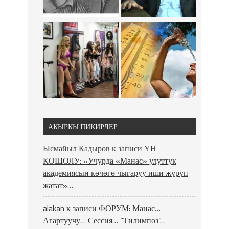
АКЫРКЫ ПИКИРЛЕР
Ысмайыл Кадыров
к записи
ҮН
КОШОЛУ: «Учурда «Манас» улуттук
академиясын көчөгө чыгаруу иши жүрүп
жатат»…
alakan
к записи
ФОРУМ: Манас…
Агартуучу… Сессия… “Тилимпоз”…