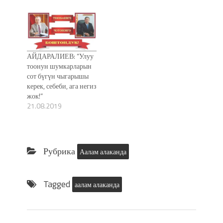
АЙДАРАЛИЕВ: “Улуу
тоонун шумкарларын
сот бүгүн чыгарышы
керек, себеби, ага негиз
жок!”
21.08.2019
Рубрика
Аалам алаканда
Tagged
аалам алаканда