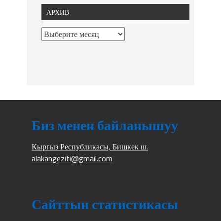
АРХИВ
Биз менен байланышуу
Кыргыз Республикасы, Бишкек ш.
alakangeziti@gmail.com
Сайттын статистикасы