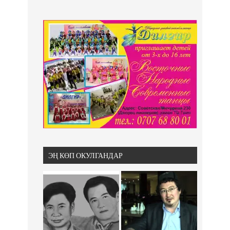
ЭҢ КӨП ОКУЛГАНДАР