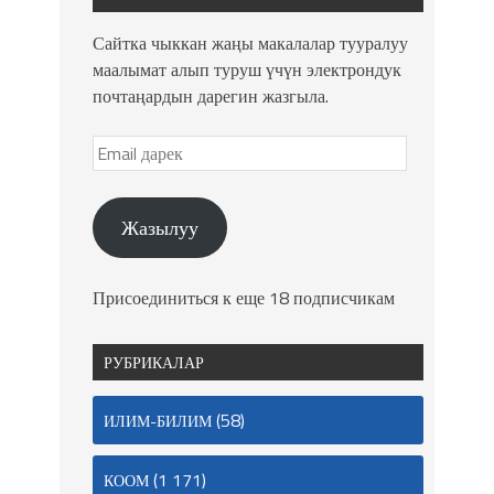
Сайтка чыккан жаңы макалалар тууралуу
маалымат алып туруш үчүн электрондук
почтаңардын дарегин жазгыла.
Жазылуу
Присоединиться к еще 18 подписчикам
РУБРИКАЛАР
(58)
ИЛИМ-БИЛИМ
(1 171)
КООМ