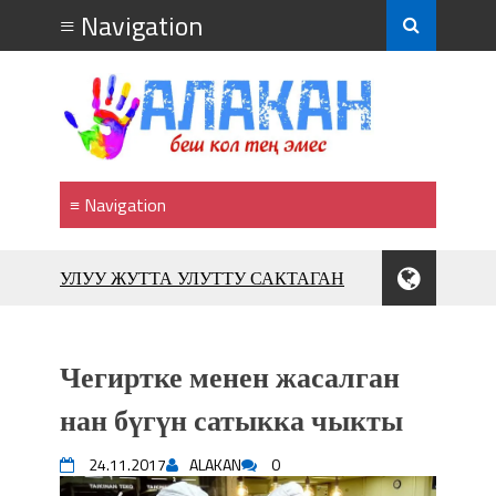
УЛУУ ЖУТТА УЛУТТУ САКТАГАН
ЖУСУП АБДРАХМАНОВ
10 000 гостей насладились
впечатляющим шоу музыкальных
Чегиртке менен жасалган
фонтанов в Royal Central Park
Аида САЛЯНОВА: "Кыргыз шахмат
нан бүгүн сатыкка чыкты
союзунун президенти болуп
шайланышым сыймык жана чоң
24.11.2017
ALAKAN
0
жоопкерчилик!"