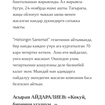
атка минерлер дагы катышса жакшы
башталышын жарыялады. Ал жарыясы
болмок”
бүгүн, 24-ноябрда ишке ашты. Тагырагы,
жаңы ойлонуп чыккан ыкма менен
жасалган нандар дүкөндөргө сатыкка
чыкты.
“Helsingin Sanomat” гезитинин айтымында,
бир нанды камдоо үчүн ага кургатылган 70
кара чегиртке кеткен. Аны өтө майдалап,
унга кошуп жасашат. Ошондон улам,
чегирткенин кошулганы деле билинбей
калат экен. Мындай нан адамдарга
пайдалуу экендигин жасаган компания баса
белгилеп айткан.
Асыран АЙДАРАЛИЕВ: «Кокуй,
биринчи угушум…»