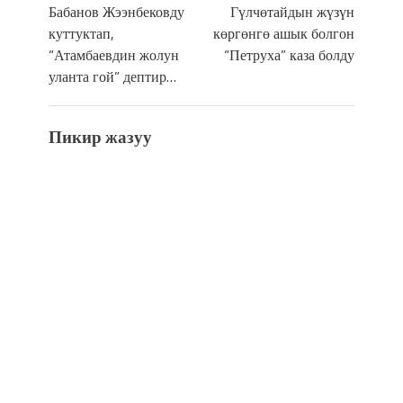
Бабанов Жээнбековду
Гүлчөтайдын жүзүн
куттуктап,
көргөнгө ашык болгон
“Атамбаевдин жолун
“Петруха” каза болду
уланта гой” дептир…
Пикир жазуу