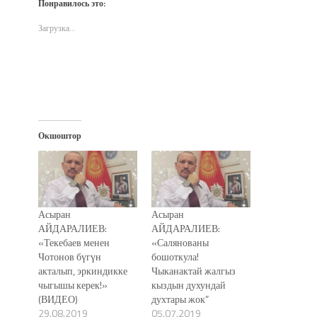
Понравилось это:
в
в
в
(Открывается
окне)
новом
новом
новом
в
окне)
окне)
окне)
новом
Загрузка...
окне)
Окшоштор
Асыран
Асыран
АЙДАРАЛИЕВ:
АЙДАРАЛИЕВ:
«Текебаев менен
«Салянованы
Чотонов бүгүн
бошоткула!
акталып, эркиндикке
Чыканактай жалгыз
чыгышы керек!»
кыздын духундай
(ВИДЕО)
духтары жок”
29.08.2019
05.07.2019