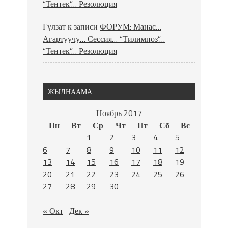
“Тентек”… Резолюция
Гүлзат
к записи
ФОРУМ: Манас…
Агартуучу… Сессия… “Тилимпоз”…
“Тентек”… Резолюция
ЖЫЛНААМА
Ноябрь 2017
Пн
Вт
Ср
Чт
Пт
Сб
Вс
1
2
3
4
5
6
7
8
9
10
11
12
13
14
15
16
17
18
19
20
21
22
23
24
25
26
27
28
29
30
« Окт
Дек »