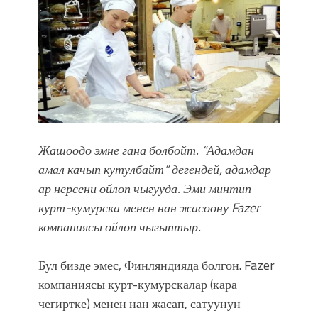
Садыр ЖАПАРОВ: “Айтматовдой
адабият алпы чыгыш үчүн, улуу көч
уланышы үчүн журнал сөзсүз керек!”
“Китепкана түнγ-2026”: Психолог
Мээрим Мураталиева менен
жолугушууга келиңиз! (Дарек. Видео)
Латын арибиндеги “Чабуул”... “Ала-
Тоо” журналынын тарыхы жана
редакторлору... (Тизме. Видео)
Жашоодо эмне гана болбойт. “Адамдан
“КАРА КЕМПИР”: ҮМҮТТҮН
амал качып кутулбайт” дегендей, адамдар
ТҮБӨЛҮК СИМВОЛУ
ар нерсени ойлоп чыгууда. Эми минтип
Кыргызстандагы эң ири музыкалуу
курт-кумурска менен нан жасоону Fazer
фонтанды көрүү үчүн Royal Central
компаниясы ойлоп чыгыптыр.
Park'ка 30 миң адам чогулду
Фестиваль Symphony of Water & Light
Бул бизде эмес, Финляндияда болгон. Fazer
собрал более 20 тысяч гостей
компаниясы курт-кумурскалар (кара
Жыргалбек КАСАБОЛОТОВ:
“Уңгужол” темадагы тегерек столго
чегиртке) менен нан жасап, сатуунун