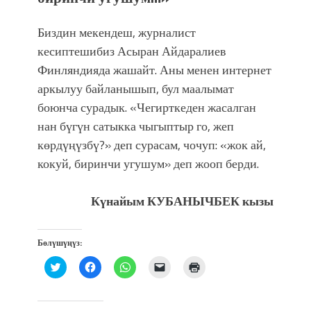
Биздин мекендеш, журналист
кесиптешибиз Асыран Айдаралиев
Финляндияда жашайт. Аны менен интернет
аркылуу байланышып, бул маалымат
боюнча сурадык. «Чегирткеден жасалган
нан бүгүн сатыкка чыгыптыр го, жеп
көрдүңүзбү?» деп сурасам, чочуп: «жок ай,
кокуй, биринчи угушум» деп жооп берди.
Күнайым КУБАНЫЧБЕК кызы
Бөлүшүңүз:
Нажмите,
Нажмите,
Нажмите,
Послать
Нажмите
чтобы
чтобы
чтобы
ссылку
для
поделиться
открыть
поделиться
другу
печати
на
на
в
по
(Открывается
Twitter
Facebook
WhatsApp
электронной
в
(Открывается
(Открывается
(Открывается
почте
новом