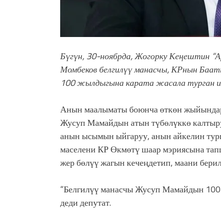
Бүгүн, 30-ноябрда, Жогорку Кеңештин “А
Момбеков белгилүү манасчы, КРнын Баа
100 жылдыгына карата жасала турган 
Анын маалыматы боюнча өткөн жыйындар
Жусуп Мамайдын атын түбөлүккө калтыру
анын ысымын ыйгаруу, анын айкелин тургу
маселени КР Өкмөтү шаар мэриясына тап
жер бөлүү жагын кечеңдетип, маани бери
“Белгилүү манасчы Жусуп Мамайдын 100 
деди депутат.