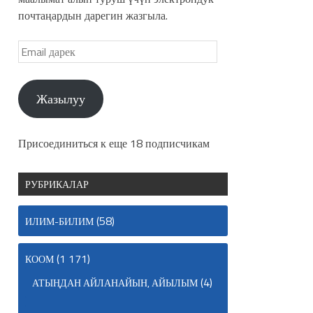
почтаңардын дарегин жазгыла.
Жазылуу
Присоединиться к еще 18 подписчикам
РУБРИКАЛАР
(58)
ИЛИМ-БИЛИМ
(1 171)
КООМ
(4)
АТЫҢДАН АЙЛАНАЙЫН, АЙЫЛЫМ