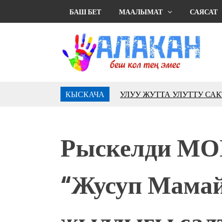
БАШ БЕТ
МААЛЫМАТ
САЯСАТ
КЫСКАЧА
УЛУУ ЖУТТА УЛУТТУ СА
АБДРАХМАНОВ
10 000 гостей насладились 
музыкальных фонтанов в Roya
Рыскелди М
Аида САЛЯНОВА: "Кыргыз ш
президенти болуп шайланыш
жоопкерчилик!"
“Жусуп Мама
Садыр ЖАПАРОВ: “Айтматов
үчүн, улуу көч уланышы үчүн 
“Китепкана түнγ-2026”: Пси
жылдыгы салт
менен жолугушууга келиңиз! 