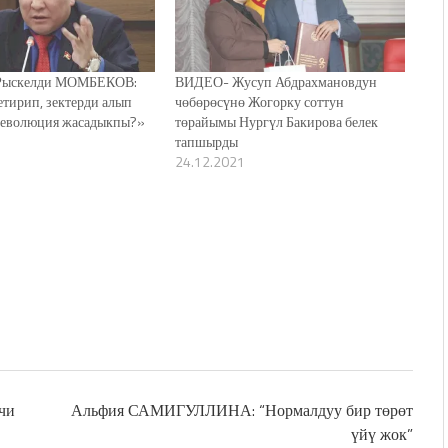
ыскелди МОМБЕКОВ:
ВИДЕО- Жусуп Абдрахмановдун
етирип, зектерди алып
чөбөрөсүнө Жогорку соттун
 революция жасадыкпы?»
төрайымы Нургүл Бакирова белек
тапшырды
24.12.2021
чи
Альфия САМИГУЛЛИНА: “Нормалдуу бир төрөт
үйү жок”