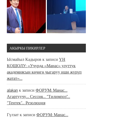
АКЫРКЫ ПИКИРЛЕР
Ысмайыл Кадыров
к записи
ҮН
КОШОЛУ: «Учурда «Манас» улуттук
академиясын көчөгө чыгаруу иши жүрүп
жатат»…
alakan
к записи
ФОРУМ: Манас…
Агартуучу… Сессия… “Тилимпоз”…
“Тентек”… Резолюция
Гүлзат
к записи
ФОРУМ: Манас…