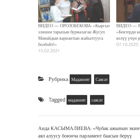
ВИДЕО — ОРОЗОБЕКОВА: «Кыргыз
ВИДЕО — Р
элинин тарыхын бурмалаган Жусуп
«Бектерди к
Мамайдын вариантын жайылтууга
келүү үчүн
болбойт!»
07.10.2020
15.02.2021
Рубрика
Маданият
Саясат
Tagged
маданият
саясат
Аида КАСЫМАЛИЕВА: «Чубак ажынын экин
аял алуусу боюнча парламент баасын берүү