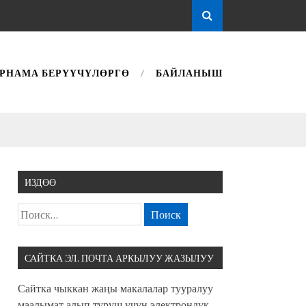
РНАМА БЕРҮҮЧҮЛӨРГӨ
БАЙЛАНЫШ
ИЗДӨӨ
САЙТКА ЭЛ. ПОЧТА АРКЫЛУУ ЖАЗЫЛУУ
Сайтка чыккан жаңы макалалар тууралуу
маалымат алып туруш үчүн электрондук