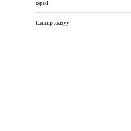
керек!»
Пикир жазуу