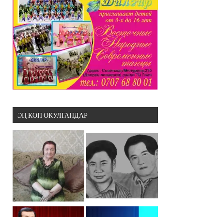
ЭҢ КӨП ОКУЛГАНДАР