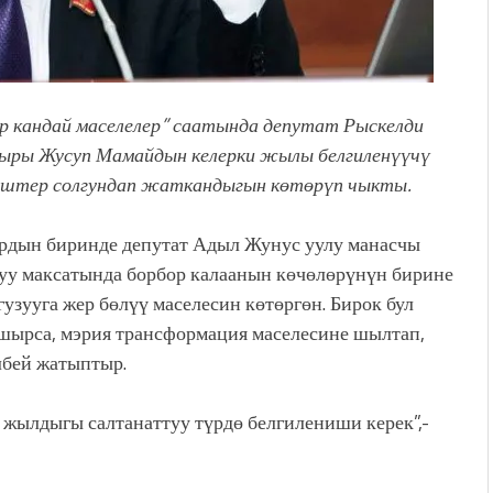
р кандай маселелер” саатында депутат Рыскелди
тыры Жусуп Мамайдын келерки жылы белгиленүүчү
иштер солгундап жаткандыгын көтөрүп чыкты.
дын биринде депутат Адыл Жунус уулу манасчы
у максатында борбор калаанын көчөлөрүнүн бирине
зууга жер бөлүү маселесин көтөргөн. Бирок бул
шырса, мэрия трансформация маселесине шылтап,
лбей жатыптыр.
жылдыгы салтанаттуу түрдө белгилениши керек”,-