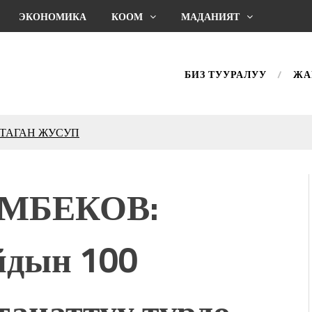
ЭКОНОМИКА
КООМ
МАДАНИЯТ
БИЗ ТУУРАЛУУ
ЖА
КТАГАН ЖУСУП
впечатляющим шоу
l Central Park
ОМБЕКОВ:
ахмат союзунун
ым сыймык жана чоң
йдын 100
дой адабият алпы чыгыш
журнал сөзсүз керек!”
холог Мээрим Мураталиева
анаттуу түрдө
(Дарек. Видео)