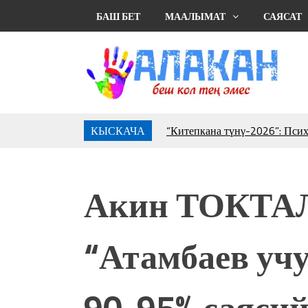
БАШ БЕТ
МААЛЫМАТ
САЯСАТ
КЫСКАЧА
“Китепкана түнγ-2026”: Пси
менен жолугушууга келиңиз! 
Латын арибиндеги “Чабуул”..
тарыхы жана редакторлору... 
Акин ТОКТАЛ
“КАРА КЕМПИР”: ҮМҮТТ
Кыргызстандагы эң ири музы
Royal Central Park'ка 30 миң 
“Атамбаев учу
Фестиваль Symphony of Water
тысяч гостей
Жыргалбек КАСАБОЛОТОВ: “
90-95% саясий
тегерек столго атка минерле