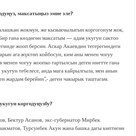
одуңуз, максатыңыз эмне эле?
алашкан жокмун, же кызыкчылыгын коргогонум жок,
Бир гана көздөгөн максатым — адам укугун сактоо
чегинде жооп берсин. Аскар Акаевдин тегерегиндеги
арын ага жүктөп койбосун, ким аны менен чогуу
ев менен чогуу жоопко тартылсын деген ниетте гана
укугун тебелесе, анда мага кайрылгыла, мен анын
н жардам берейин”,- деген чакырык таштагам.
кугун коргодуңузбу?
ов, Бектур Асанов, экс-губернатор Мирбек
акматов, Турсунбек Акун жана башка дагы көптөгөн