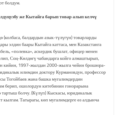
от болдум.
лдуңузбу же Кытайга барып товар алып келчү
(колбаса, балдардын азык-түлүгүн) товарларды
ары элдин баары Кытайга каттаса, мен Казакстанга
бель, «полевка», аскердик бушлат, офицер менен
елип, Соң-Көлдөгү чабандарга койго алмаштырып,
дан кийин, 1997-жылдан 2000-жылга чейин брошюра-
ридикалык илимдин доктору Курмановдун, профессор
ясы Тогойбаев жана башка мугалимдердин
ам берип, ошолордун китебинин гонорарына
 тартыш болчу. (Күлүп) Кыскасы, юридикалык
т кылгам. Тагырагы, көп мугалимдерге өз алдынча