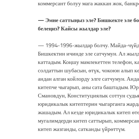
коммерсант болуу мага жаккан жок, банкр
— Эмне саттыңыз эле? Бишкекте эле бо
белеңиз? Кайсы жылдар эле?
— 1994-1996-жылдар болчу. Майда-чүйдө 
Бишкектин ичинде эле сатчумун. Ал жылд
каттадым. Коңшу мамлекеттен телефон, ка
солдаттын шубасын, өтүк, чокоюн алып к
андан алган койлорду элге сатчумун. Ан
китепче чыгарып, аны сата баштадым. Ю
Смановдун, Конституциялык соттун судь
юридикалык китептерин чыгарганга жард
жашадым. Ал кезде юридикалык китеп өтө
мугалимдерди китеп саттырып, коммерсан
китеп жазганды, сатканды үйрөттүм.