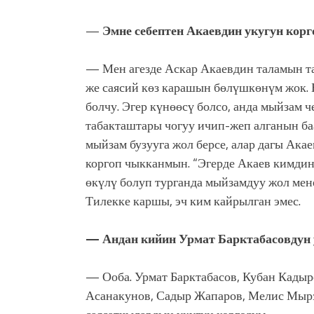
—
Эмне себептен Акаевдин укугун корг
— Мен агезде Аскар Акаевдин таламын т
же саясий көз карашын бөлүшкөнүм жок. 
болчу. Эгер күнөөсү болсо, анда мыйзам 
табакташтары чогуу ичип-жеп алганын ба
мыйзам бузууга жол берсе, алар дагы Ака
коргоп чыкканмын. “Эгерде Акаев кимдин 
өкүлү болуп турганда мыйзамдуу жол мене
Тилекке каршы, эч ким кайрылган эмес.
— Андан кийин Урмат Барктабасовдун у
— Ооба. Урмат Барктабасов, Кубан Кадыр
Асанакунов, Садыр Жапаров, Мелис Мырз