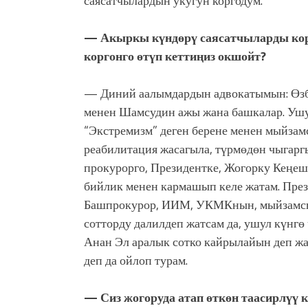
саясатчылардын укугун коргодум.
— Акыркы күндөрү саясатчыларды корг
коргонго өтүп кеттиңиз окшойт?
— Диний аалымдардын адвокатымын: Өзбе
менен Шамсудин ажы жана башкалар. Ушул
“Экстремизм” деген берене менен мыйзам
реабилитация жасагыла, түрмөдөн чыгаргы
прокурорго, Президентке, Жогорку Кеңеш
бийлик менен кармашып келе жатам. През
Башпрокурор, ИИМ, УКМКнын, мыйзамсыз 
сотторду далилдеп жатсам да, ушул күнгө
Анан Эл аралык сотко кайрылайын деп жа
деп да ойлоп турам.
— Сиз жогоруда атап өткөн таасирлүү