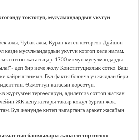
огонду токтотуп, мусулмандардын укугун
к ажы, Чубак ажы, Куран китеп которгон Дүйшөн
 кезде мусулмандардын укугун коргоп келе жатам.
сыз соттоп жатасыңар. 1700 момун мусулмандарды
ла!”,- деп бир нече жолу Конституциялык сотко, Баш
ке кайрылганмын. Бул факты боюнча үч жылдан бери
иденттин, Өкмөттүн катасын көрсөтүп,
жүргүзгөн тергөөлөрүн, адилетсиз соттоп жаткан
 чейин ЖК депутаттары такыр көңүл бурган жок.
там. Бул жөнүндө китеп чыгарганга аракет жасайын
 кызматтын башчылары жана соттор өзгөчө