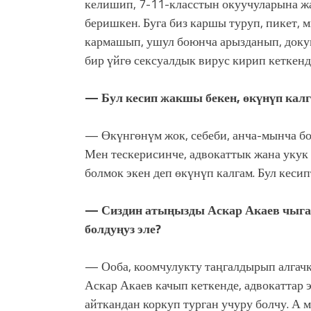
келишип, 7-11-класстын окуучуларына ж
беришкен. Буга биз каршы туруп, пикет, 
кармашып, ушул боюнча арызданып, доку
бир үйгө сексуалдык вирус кирип кеткенд
— Бул кесип жакшы бекен, өкүнүп калг
— Өкүнгөнүм жок, себеби, анча-мынча бол
Мен тескерисинче, адвокаттык жана укук 
болмок экен деп өкүнүп калгам. Бул кеси
— Сиздин атыңызды Аскар Акаев чыгар
болдуңуз эле?
— Ооба, коомчулукту таңгалдырып алгачк
Аскар Акаев качып кеткенде, адвокаттар э
айткандан коркуп турган учуру болчу. А 