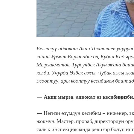
Белгилүү адвокат Акин Токталиев учурунда
кийин
Урмат Барктабасов, Кубан Кадыров
Мырзакматов, Турсунбек Акун жана башк
келди. Учурда Өзбек ажы, Чубак ажы ж
жооптуу, ары кооптуу
кесибинен баштад
— Акин мырза, адвокат өз кесибиңизби
— Негизи өзүмдүн кесибим – инженер, эко
жокмун. Мастер, прораб, директордун ор
салык инспекциясында ревизор болуп ишт