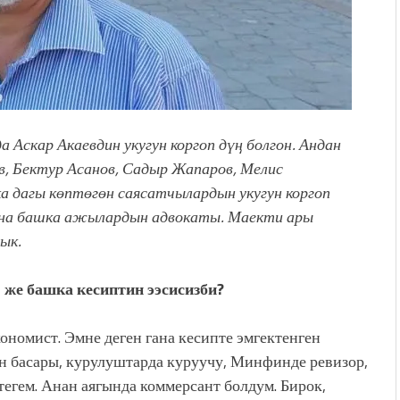
 Аскар Акаевдин укугун коргоп дүң болгон. Андан
, Бектур Асанов, Садыр Жапаров, Мелис
а дагы көптөгөн саясатчылардын укугун коргоп
ана башка ажылардын адвокаты. Маекти ары
ык.
, же башка кесиптин ээсисизби?
номист. Эмне деген гана кесипте эмгектенген
ун басары, курулуштарда куруучу, Минфинде ревизор,
егем. Анан аягында коммерсант болдум. Бирок,