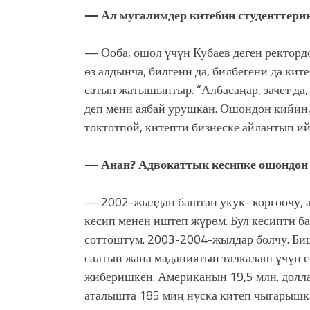
— Ал мугалимдер китебин студенттерине
— Ооба, ошол үчүн Кубаев деген ректорд
өз алдынча, билгени да, билбегени да ки
сатып жатышыптыр. “Албасаңар, зачет да, 
деп мени аябай урушкан. Ошондон кийин,
токтотпой, китепти бизнеске айлантып и
— Анан? Адвокаттык кесипке ошондон 
— 2002-жылдан баштап укук- коргоочу, а
кесип менен иштеп жүрөм. Бул кесипти б
соттоштум. 2003-2004-жылдар болчу. Биш
салтын жана маданиятын талкалаш үчүн с
жиберишкен. Американын 19,5 млн. долла
аталышта 185 миң нуска китеп чыгарышка