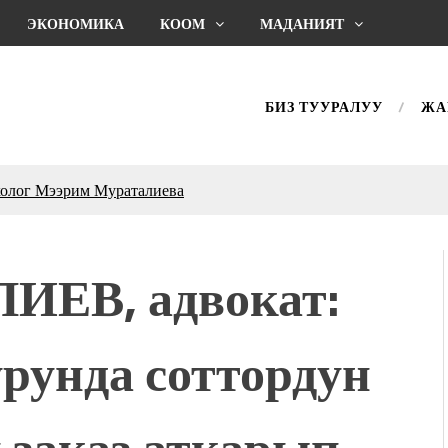
ЭКОНОМИКА
КООМ
МАДАНИЯТ
БИЗ ТУУРАЛУУ
ЖА
холог Мээрим Мураталиева
(Дарек. Видео)
. “Ала-Тоо” журналынын
(Тизме. Видео)
ИЕВ, адвокат:
ҮН ТҮБӨЛҮК СИМВОЛУ
калуу фонтанды көрүү үчүн
адам чогулду
рунда соттордун
 & Light собрал более 20
Уңгужол” темадагы
 заказ аткарып
р дагы катышса жакшы