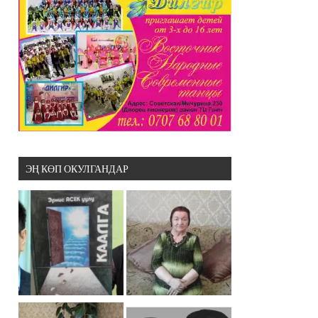
ЭҢ КӨП ОКУЛГАНДАР