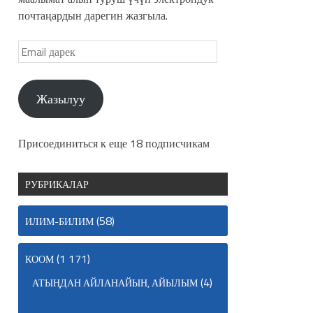
почтаңардын дарегин жазгыла.
Жазылуу
Присоединиться к еще 18 подписчикам
РУБРИКАЛАР
(58)
ИЛИМ-БИЛИМ
(1 171)
КООМ
(4)
АТЫҢДАН АЙЛАНАЙЫН, АЙЫЛЫМ