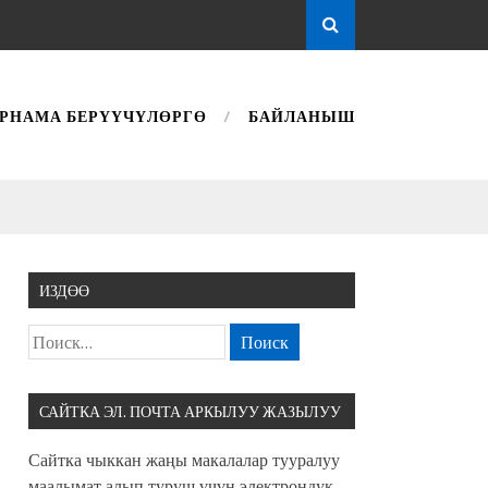
РНАМА БЕРҮҮЧҮЛӨРГӨ
БАЙЛАНЫШ
ИЗДӨӨ
САЙТКА ЭЛ. ПОЧТА АРКЫЛУУ ЖАЗЫЛУУ
Сайтка чыккан жаңы макалалар тууралуу
маалымат алып туруш үчүн электрондук