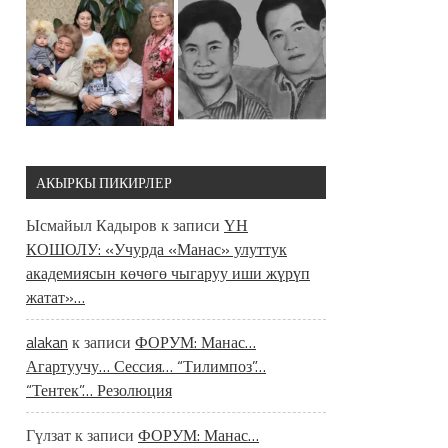
АКЫРКЫ ПИКИРЛЕР
Ысмайыл Кадыров
к записи
ҮН
КОШОЛУ: «Учурда «Манас» улуттук
академиясын көчөгө чыгаруу иши жүрүп
жатат»…
alakan
к записи
ФОРУМ: Манас…
Агартуучу… Сессия… “Тилимпоз”…
“Тентек”… Резолюция
Гүлзат
к записи
ФОРУМ: Манас…