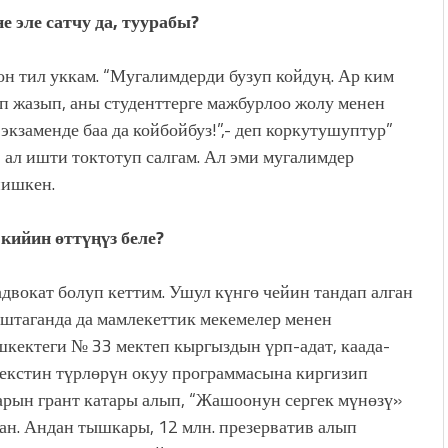
 эле сатчу да, туурабы?
он тил уккам. “Мугалимдерди бузуп койдуң. Ар ким
теп жазып, аны студенттерге мажбурлоо жолу менен
экзаменде баа да койбойбуз!”,- деп коркутушуптур”
 ал ишти токтотуп салгам. Ал эми мугалимдер
йишкен.
кийин өттүңүз беле?
двокат болуп кеттим. Ушул күнгө чейин тандап алган
аштаганда да мамлекеттик мекемелер менен
кектеги № 33 мектеп кыргыздын үрп-адат, каада-
екстин түрлөрүн окуу программасына киргизип
рын грант катары алып, “Жашоонун сергек мүнөзү»
н. Андан тышкары, 12 млн. презерватив алып