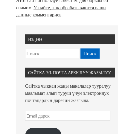
Этот сайт использует Akismet для борьбы со
спамом.
Узнайте, как обрабатываются ваши
данные комментариев
.
ИЗДӨӨ
САЙТКА ЭЛ. ПОЧТА АРКЫЛУУ ЖАЗЫЛУУ
Сайтка чыккан жаңы макалалар тууралуу
маалымат алып туруш үчүн электрондук
почтаңардын дарегин жазгыла.