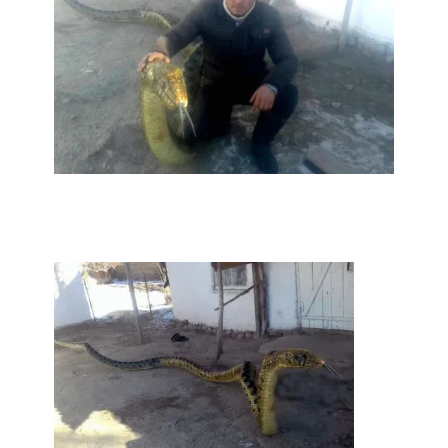
фонтанды көрүү үчүн Royal Central
Park'ка 30 миң адам чогулду