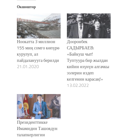
Окшоштор
Ноокатта 3 миллион
Дооронбек
155 миң сомго көпүрө
САДЫРБАЕВ:
курулуп, ал
«Байкуш чыт!
пайдаланууга берилди
Туптуура бир жылдан
21.01.2020
кийин өзүнүн алгачкы
ээлерин издеп
келгенин карасаң!»
13.02.2022
Президенттикке
Имамидин Ташовдун
талапкерлигин