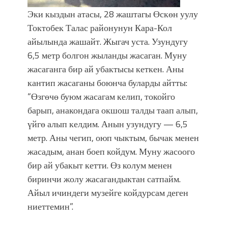
Эки кыздын атасы, 28 жаштагы Өскөн уулу
Токтобек Талас районунун Кара-Кол
айылында жашайт. Жыгач уста. Узундугу
6,5 метр болгон жыланды жасаган. Муну
жасаганга бир ай убактысы кеткен. Аны
кантип жасаганы боюнча буларды айтты:
“Өзгөчө буюм жасагам келип, токойго
барып, анакондага окшош талды таап алып,
үйгө алып келдим. Анын узундугу — 6,5
метр. Аны чегип, оюп чыктым, бычак менен
жасадым, анан боеп койдум. Муну жасоого
бир ай убакыт кетти. Өз колум менен
биринчи жолу жасагандыктан сатпайм.
Айыл ичиндеги музейге койдурсам деген
ниеттемин”.