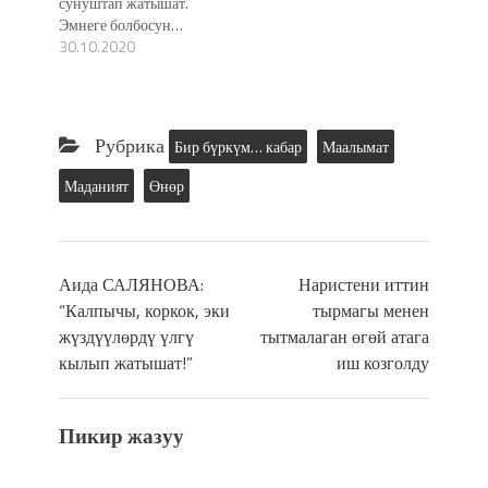
сунуштап жатышат.
Эмнеге болбосун…
30.10.2020
Рубрика
Бир бүркүм… кабар
Маалымат
Маданият
Өнөр
Аида САЛЯНОВА:
Наристени иттин
“Калпычы, коркок, эки
тырмагы менен
жүздүүлөрдү үлгү
тытмалаган өгөй атага
кылып жатышат!”
иш козголду
Пикир жазуу