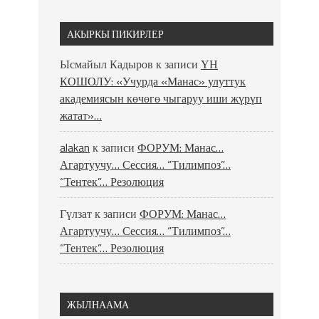
АКЫРКЫ ПИКИРЛЕР
Ысмайыл Кадыров
к записи
ҮН
КОШОЛУ: «Учурда «Манас» улуттук
академиясын көчөгө чыгаруу иши жүрүп
жатат»…
alakan
к записи
ФОРУМ: Манас…
Агартуучу… Сессия… “Тилимпоз”…
“Тентек”… Резолюция
Гүлзат
к записи
ФОРУМ: Манас…
Агартуучу… Сессия… “Тилимпоз”…
“Тентек”… Резолюция
ЖЫЛНААМА