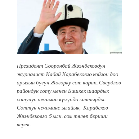
впечатляющим шоу музыкальных
фонтанов в Royal Central Park
Аида САЛЯНОВА: "Кыргыз шахмат
союзунун президенти болуп
шайланышым сыймык жана чоң
жоопкерчилик!"
Садыр ЖАПАРОВ: “Айтматовдой
адабият алпы чыгыш үчүн, улуу көч
Президент Сооронбай Жээнбековдун
уланышы үчүн журнал сөзсүз керек!”
“Китепкана түнγ-2026”: Психолог
журналист Кабай Карабековго койгон доо
Мээрим Мураталиева менен
арызын бүгүн Жогорку сот карап, Свердлов
жолугушууга келиңиз! (Дарек. Видео)
райондук соту менен Бишкек шаардык
Латын арибиндеги “Чабуул”... “Ала-
сотунун чечимин күчүндө калтырды.
Тоо” журналынын тарыхы жана
Соттун чечимине ылайык, Карабеков
редакторлору... (Тизме. Видео)
Жээнбековго 5 млн. сом төлөп бериши
“КАРА КЕМПИР”: ҮМҮТТҮН
керек.
ТҮБӨЛҮК СИМВОЛУ
Кыргызстандагы эң ири музыкалуу