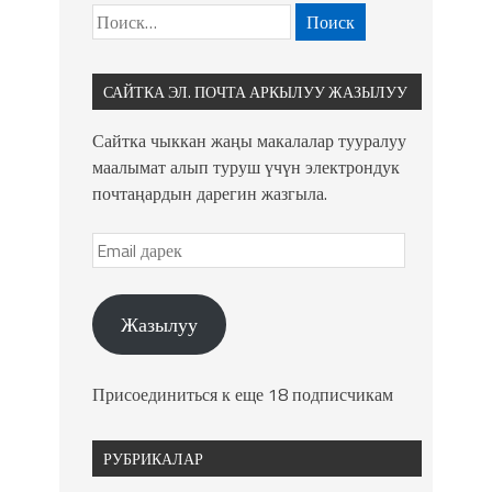
САЙТКА ЭЛ. ПОЧТА АРКЫЛУУ ЖАЗЫЛУУ
Сайтка чыккан жаңы макалалар тууралуу
маалымат алып туруш үчүн электрондук
почтаңардын дарегин жазгыла.
Жазылуу
Присоединиться к еще 18 подписчикам
РУБРИКАЛАР