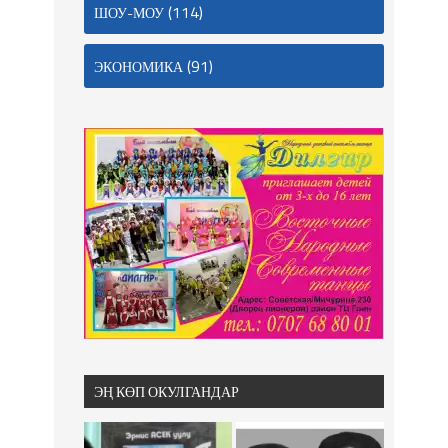
(114)
ШОУ-МОУ
(91)
ЭКОНОМИКА
ЭҢ КӨП ОКУЛГАНДАР