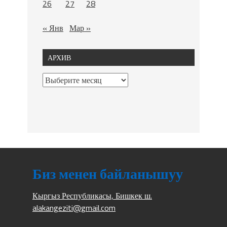
26
27
28
« Янв
Мар »
АРХИВ
Биз менен байланышуу
Кыргыз Республикасы, Бишкек ш.
alakangeziti@gmail.com