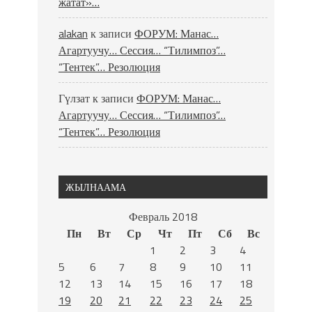
жатат»…
alakan
к записи
ФОРУМ: Манас…
Агартуучу… Сессия… “Тилимпоз”…
“Тентек”… Резолюция
Гүлзат
к записи
ФОРУМ: Манас…
Агартуучу… Сессия… “Тилимпоз”…
“Тентек”… Резолюция
ЖЫЛНААМА
Февраль 2018
Пн
Вт
Ср
Чт
Пт
Сб
Вс
1
2
3
4
5
6
7
8
9
10
11
12
13
14
15
16
17
18
19
20
21
22
23
24
25