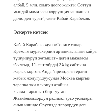
албай, 5 млн. сомго доого жыкты. Соттун
мындай мамилеси коррупциялашканын
далилдеп турат”
,
-дейт Кабай Карабеков.
Эскерте кетсек
Кабай Карабековдун «Сочиге сапар.
Кремлге мураскердин артыкчылыгын кайра
түшүндүрүп жатышат» деген макаласы
(былтыр, 11-сентябрда) 24.kg сайтына
жарык көргөн. Анда “президенттердин
жабык жолугушуусунда Москва кыргыз
тарапка эки өлкөнүн атайын
кызматтарынын бир тууган
Жээнбековдордун радикал араб уюмдары,
анын ичинде Орусияда террордук деп