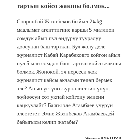
тартып койсо жакшы болмок…
Сооронбай Жээнбеков быйыл 24.kg
маалымат агенттигине каршы 5 миллион
сомдук айып пул өндүрүү тууралуу
доосунан баш тарткан. Бул жолу деле
журналист Кабай Карабековго койгон айыл
пул 5 млн сомдон баш тартып койсо жакшы
болмок. Жөнөкөй, эч нерсеси жок
журналист кайсы акчасын төлөп бермек
эле? Анын үстүнө журналисттин үнүн,
жүйөөсүн сот укпай койгону эмнени
каңкуулайт? Баягы эле Атамбаев учурун
элестетет. Эмне Жээнбеков Атамбаевдей
байыгысы келип жатабы?
Эрзат МЫРЗА