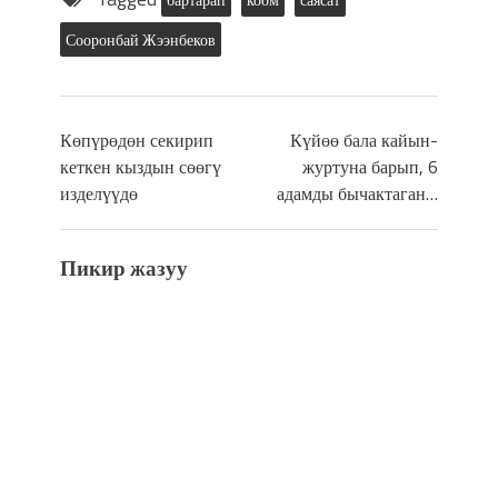
Сооронбай Жээнбеков
Көпүрөдөн секирип
Күйөө бала кайын-
кеткен кыздын сөөгү
журтуна барып, 6
изделүүдө
адамды бычактаган…
Пикир жазуу