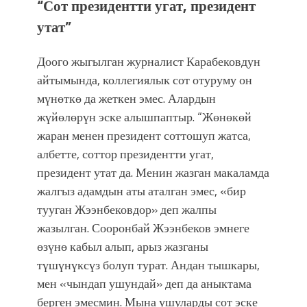
фонтанды көрүү үчүн Royal Central
“Сот президентти угат, президент
Park'ка 30 миң адам чогулду
утат”
Доого жыгылган журналист Карабековдун
айтымында, коллегиялык сот отуруму он
мүнөткө да жеткен эмес. Алардын
жүйөлөрүн эске алышпаптыр. “Жөнөкөй
жаран менен президент соттошуп жатса,
албетте, соттор президентти угат,
президент утат да. Менин жазган макаламда
жалгыз адамдын аты аталган эмес, «бир
тууган Жээнбековдор» деп жалпы
жазылган. Сооронбай Жээнбеков эмнеге
өзүнө кабыл алып, арыз жазганы
түшүнүксүз болуп турат. Андан тышкары,
мен «чындап ушундай» деп да аныктама
берген эмесмин. Мына ушуларды сот эске