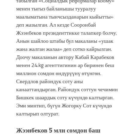
табылган «Социалдык реформалар коому»
менен тыгыз байланышы тууралуу
маалыматына тынчсызданарын кыйытты»
деп жазылган. Ал кезде Сооронбай
Жээнбеков президенттикке талапкер болчу.
Анын шайлоо штабы бул макаланы «ушак
жана жалган жалаа» деп сотко кайрылган.
Доочу макаланын автору Кабай Карабеков
менен 24.kg агенттигинин ар биринен беш
миллион сомдон өндүрүүнү өтүнгөн.
Свердлов райондук соту аны
канааттандырган. Райондук соттун чечимин
Бишкек шаардык соту күчүндө калтырган.
Эми минтип, бүгүн Жогорку Сот күчүндө
калтырып олтурат.
Жээнбеков 5 млн сомдон баш