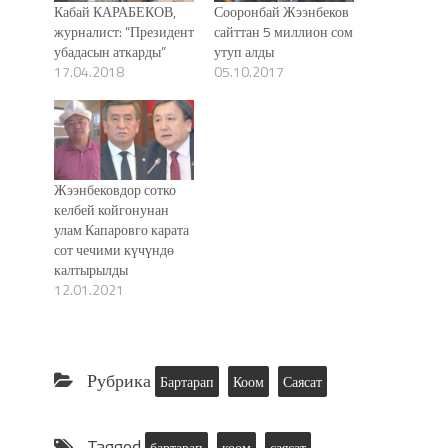
Кабай КАРАБЕКОВ,
Сооронбай Жээнбеков
журналист: “Президент
сайттан 5 миллион сом
убадасын аткарды”
утуп алды
17.04.2018
05.10.2017
Жээнбековдор сотко
келбей койгонунан
улам Капаровго карата
сот чечими күчүндө
калтырылды
12.01.2021
Рубрика
Бартарап
Коом
Саясат
Tagged
бартарап
коом
саясат