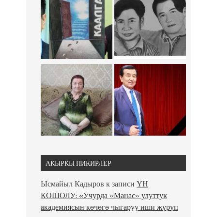
АКЫРКЫ ПИКИРЛЕР
Ысмайыл Кадыров
к записи
ҮН
КОШОЛУ: «Учурда «Манас» улуттук
академиясын көчөгө чыгаруу иши жүрүп