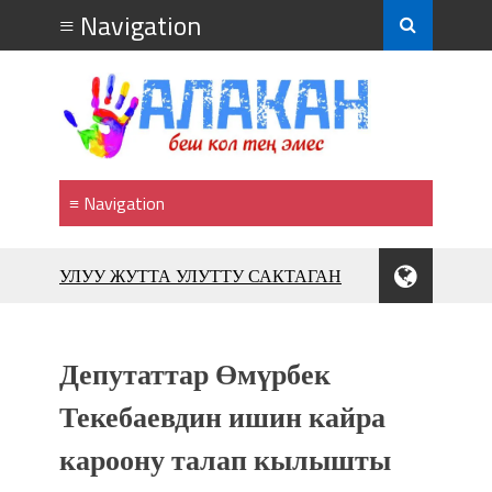
УЛУУ ЖУТТА УЛУТТУ САКТАГАН
ЖУСУП АБДРАХМАНОВ
10 000 гостей насладились
впечатляющим шоу музыкальных
Депутаттар Өмүрбек
фонтанов в Royal Central Park
Аида САЛЯНОВА: "Кыргыз шахмат
Текебаевдин ишин кайра
союзунун президенти болуп
кароону талап кылышты
шайланышым сыймык жана чоң
жоопкерчилик!"