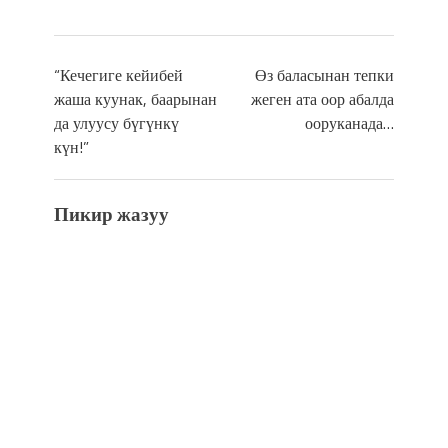
“Кечегиге кейибей
Өз баласынан тепки
жаша куунак, баарынан
жеген ата оор абалда
да улуусу бүгүнкү
ооруканада…
күн!”
Пикир жазуу