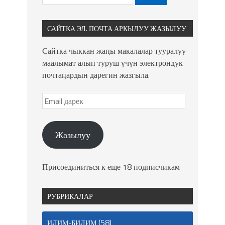
САЙТКА ЭЛ. ПОЧТА АРКЫЛУУ ЖАЗЫЛУУ
Сайтка чыккан жаңы макалалар тууралуу
маалымат алып туруш үчүн электрондук
почтаңардын дарегин жазгыла.
Жазылуу
Присоединиться к еще 18 подписчикам
РУБРИКАЛАР
(58)
ИЛИМ-БИЛИМ