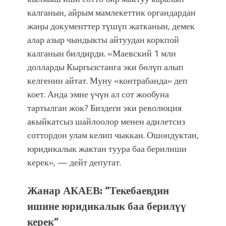
калганын, айрым мамлекеттик органдардан
жаӊы документтер түшүп жатканын, демек
алар азыр чындыкты айтуудан коркпой
калганын билдирди. «Маевский 1 млн
долларды Кыргызстанга эки бөлүп алып
келгенин айтат. Муну «контрабанда» деп
коет. Анда эмне үчүн ал сот жообуна
тартылган жок? Биздеги эки революция
акыйкатсыз шайлоолор менен адилетсиз
соттордон улам келип чыккан. Ошондуктан,
юридикалык жактан туура баа берилиши
керек», — дейт депутат.
Жанар АКАЕВ: “Текебаевдин
ишине
юридикалык баа берилүү
керек”