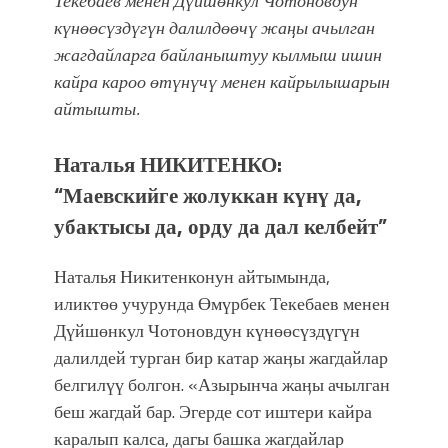
Текебаев менен Дүйшөнкул Чотоновдун
атка минерлер дагы катышса жакшы
күнөөсүздүгүн далилдөөчү жаӊы ачылган
болмок”
жагдайларга байланыштуу кылмыш ишин
кайра кароо өтүнүчү менен кайрылышарын
айтышты.
Наталья НИКИТЕНКО:
“Маевскийге
жолуккан күнү да,
убактысы да, орду да дал келбейт
”
Наталья Никитенконун айтымында,
иликтөө учурунда Өмүрбек Текебаев менен
Дүйшөнкул Чотоновдун күнөөсүздүгүн
далилдей турган бир катар жаӊы жагдайлар
белгилүү болгон. «Азырынча жаӊы ачылган
беш жагдай бар. Эгерде сот иштери кайра
каралып калса, дагы башка жагдайлар