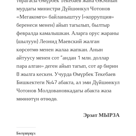
төрагасы Өмүрбек Текебаев жана ӨКМнын
мурдагы министри Дүйшөнкул Чотонов
«Мегакомго» байланыштуу («коррупция»
беренеси менен) айып тагылып, былтыр
февралда камалышкан. Аларга орус жараны
(шылуун) Леонид Маевский жалган
көрсөтмө менен жалаа жапкан. Анын
айтуусу менен сот “андан 1 млн. доллар
пара алган» деген айып тагып, сот ар бирин
8 жылга кескен. Учурда Өмүрбек Текебаев
Бишкектеги №47 абакта, ал эми Дүйшөнкул
Чотонов Молдовановкадагы абакта жаза
мөөнөтүн өтөөдө.
Эрзат МЫРЗА
Бөлүшүңүз: