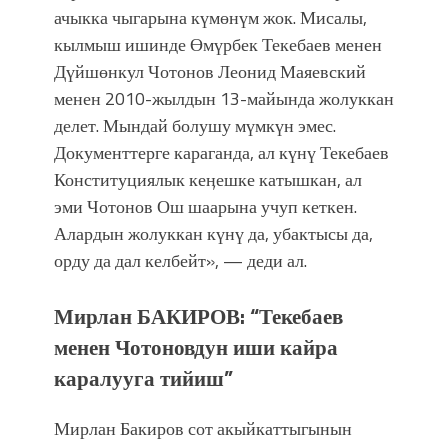
ачыкка чыгарына күмөнүм жок. Мисалы,
кылмыш ишинде Өмүрбек Текебаев менен
Дүйшөнкул Чотонов Леонид Маяевский
менен 2010-жылдын 13-майында жолуккан
делет. Мындай болушу мүмкүн эмес.
Документтерге караганда, ал күнү Текебаев
Конституциялык кеӊешке катышкан, ал
эми Чотонов Ош шаарына учуп кеткен.
Алардын жолуккан күнү да, убактысы да,
орду да дал келбейт», — деди ал.
Мирлан БАКИРОВ: “Текебаев
менен Чотоновдун иши кайра
каралууга тийиш”
Мирлан Бакиров сот акыйкаттыгынын