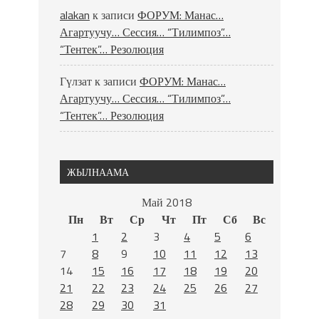
alakan
к записи
ФОРУМ: Манас…
Агартуучу… Сессия… “Тилимпоз”…
“Тентек”… Резолюция
Гүлзат
к записи
ФОРУМ: Манас…
Агартуучу… Сессия… “Тилимпоз”…
“Тентек”… Резолюция
ЖЫЛНААМА
Май 2018
Пн
Вт
Ср
Чт
Пт
Сб
Вс
1
2
3
4
5
6
7
8
9
10
11
12
13
14
15
16
17
18
19
20
21
22
23
24
25
26
27
28
29
30
31