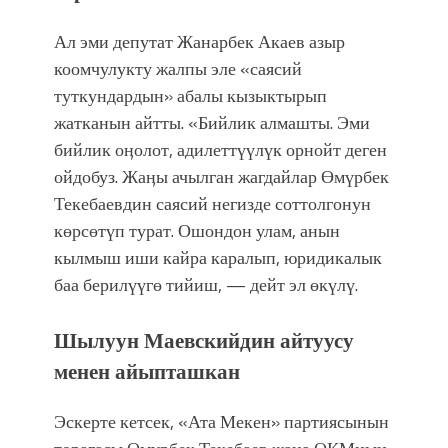
Ал эми депутат Жанарбек Акаев азыр
коомчулукту жалпы эле «саясий
туткундардын» абалы кызыктырып
жатканын айтты. «Бийлик алмашты. Эми
бийлик оӊолот, адилеттүүлүк орнойт деген
ойдобуз. Жаӊы ачылган жагдайлар Өмүрбек
Текебаевдин саясий негизде соттолгонун
көрсөтүп турат. Ошондон улам, анын
кылмыш иши кайра каралып, юридикалык
баа берилүүгө тийиш, — дейт эл өкүлү.
Шылуун Маевскийдин айтуусу
менен айыпташкан
Эскерте кетсек, «Ата Мекен» партиясынын