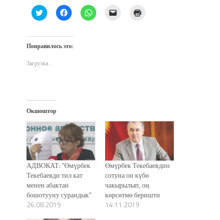
Нажмите,
Нажмите,
Нажмите,
Послать
Нажмите
чтобы
чтобы
чтобы
ссылку
для
поделиться
открыть
поделиться
другу
печати
на
на
в
по
(Открывается
Twitter
Facebook
WhatsApp
электронной
в
(Открывается
(Открывается
(Открывается
почте
новом
Понравилось это:
в
в
в
(Открывается
окне)
новом
новом
новом
в
окне)
окне)
окне)
новом
Загрузка...
окне)
Окшоштор
АДВОКАТ: “Өмүрбек
Өмүрбек Текебаевдин
Текебаевди тил кат
сотуна он күбө
менен абактан
чакырылып, оң
бошотууну сурандык”
көрсөтмө беришти
26.08.2019
14.11.2019