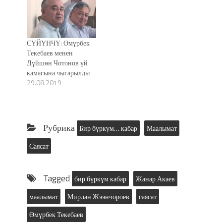
СҮЙҮНЧҮ: Өмүрбек
Текебаев менен
Дүйшөн Чотонов үй
камагына чыгарылды
29.08.2019
Рубрика
Бир бүркүм… кабар
Маалымат
Саясат
Tagged
бир бүркүм кабар
Жанар Акаев
маалымат
Мирлан Жээнчороев
саясат
Өмүрбек Текебаев