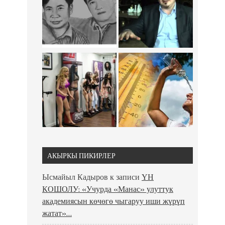
АКЫРКЫ ПИКИРЛЕР
Ысмайыл Кадыров
к записи
ҮН
КОШОЛУ: «Учурда «Манас» улуттук
академиясын көчөгө чыгаруу иши жүрүп
жатат»…