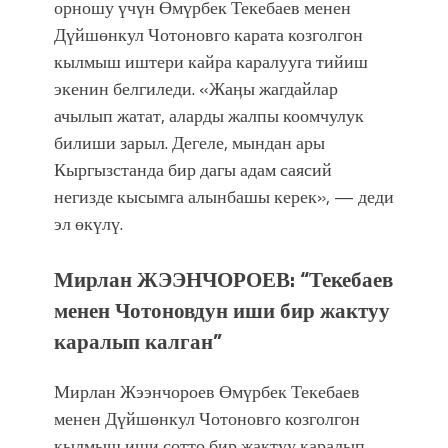
орношу үчүн Өмүрбек Текебаев менен
Дүйшөнкул Чотоновго карата козголгон
кылмыш иштери кайра каралууга тийиш
экенин белгиледи. «Жаӊы жагдайлар
ачылып жатат, аларды жалпы коомчулук
билиши зарыл. Дегеле, мындан ары
Кыргызстанда бир дагы адам саясий
негизде кысымга алынбашы керек», — деди
эл өкүлү.
Мирлан ЖЭЭНЧОРОЕВ: “Текебаев
менен Чотоновдун иши бир жактуу
каралып калган”
Мирлан Жээнчороев Өмүрбек Текебаев
менен Дүйшөнкул Чотоновго козголгон
кылмыш иши сотто бир жактуу каралып