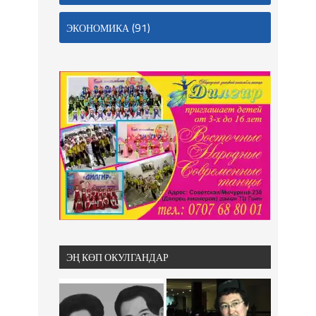
(91)
ЭКОНОМИКА
ЭҢ КӨП ОКУЛГАНДАР