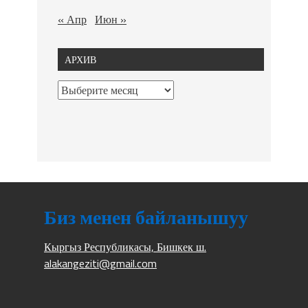
« Апр
Июн »
АРХИВ
Биз менен байланышуу
Кыргыз Республикасы, Бишкек ш.
alakangeziti@gmail.com