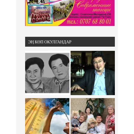
ЭҢ КӨП ОКУЛГАНДАР