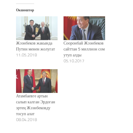
Окшоштор
Жээнбеков жакында
Сооронбай Жээнбеков
Путин менен жолугат
сайттан 5 миллион сом
11.05.2018
утуп алды
05.10.2017
Атамбаевге артын
салып калган Эрдоган
эртең Жээнбековду
тосуп алат
08.04.2018