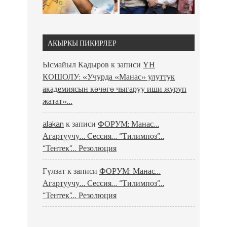
АКЫРКЫ ПИКИРЛЕР
Ысмайыл Кадыров
к записи
ҮН
КОШОЛУ: «Учурда «Манас» улуттук
академиясын көчөгө чыгаруу иши жүрүп
жатат»…
alakan
к записи
ФОРУМ: Манас…
Агартуучу… Сессия… “Тилимпоз”…
“Тентек”… Резолюция
Гүлзат
к записи
ФОРУМ: Манас…
Агартуучу… Сессия… “Тилимпоз”…
“Тентек”… Резолюция