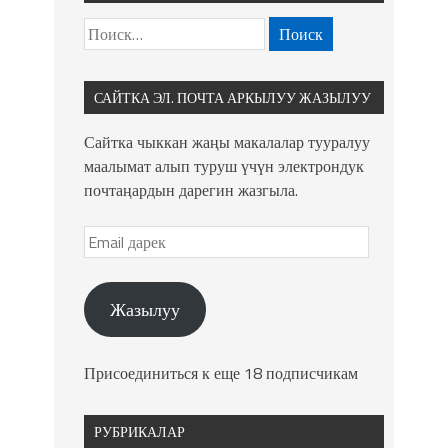
САЙТКА ЭЛ. ПОЧТА АРКЫЛУУ ЖАЗЫЛУУ
Сайтка чыккан жаңы макалалар тууралуу
маалымат алып туруш үчүн электрондук
почтаңардын дарегин жазгыла.
Жазылуу
Присоединиться к еще 18 подписчикам
РУБРИКАЛАР