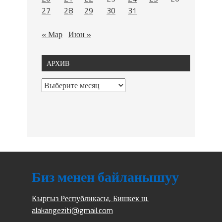
27
28
29
30
31
« Мар
Июн »
АРХИВ
Биз менен байланышуу
Кыргыз Республикасы, Бишкек ш.
alakangeziti@gmail.com