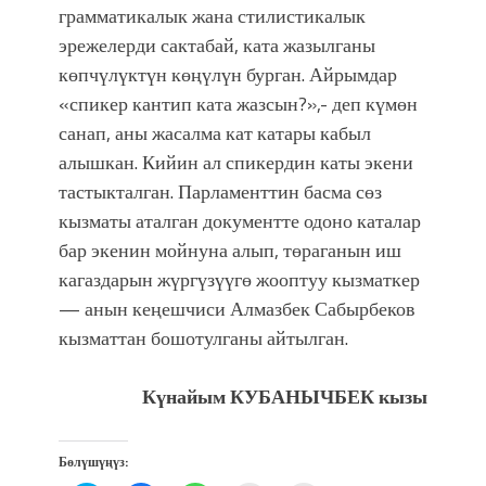
грамматикалык жана стилистикалык
эрежелерди сактабай, ката жазылганы
көпчүлүктүн көңүлүн бурган. Айрымдар
«спикер кантип ката жазсын?»,- деп күмөн
санап, аны жасалма кат катары кабыл
алышкан. Кийин ал спикердин каты экени
тастыкталган. Парламенттин басма сөз
кызматы аталган документте одоно каталар
бар экенин мойнуна алып, төраганын иш
кагаздарын жүргүзүүгө жооптуу кызматкер
— анын кеңешчиси Алмазбек Сабырбеков
кызматтан бошотулганы айтылган.
Күнайым КУБАНЫЧБЕК кызы
Бөлүшүңүз: