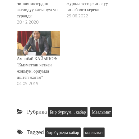
чиновниктердин
журналисттер саналуу
активдүү катышуусун
гана болсо керек»
суранды
29.06.2022
28.12.2020
Аманбай КАЙЫПОВ:
“Кызматтан кеткен
жокмун, ордумда
иштеп жатам”
04.09.2019
Рубрика
Бир бүркүм… кабар
Маалымат
Tagged
бир бүркүм кабар
маалымат