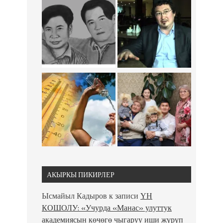
АКЫРКЫ ПИКИРЛЕР
Ысмайыл Кадыров
к записи
ҮН
КОШОЛУ: «Учурда «Манас» улуттук
академиясын көчөгө чыгаруу иши жүрүп