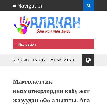
УЛУУ ЖУТТА УЛУТТУ САКТАГАН
ЖУСУП АБДРАХМАНОВ
10 000 гостей насладились
впечатляющим шоу музыкальных
Мамлекеттик
фонтанов в Royal Central Park
Аида САЛЯНОВА: "Кыргыз шахмат
кызматкерлердин көбү жат
союзунун президенти болуп
жазуудан «0» алышты. Ага
шайланышым сыймык жана чоң
жоопкерчилик!"