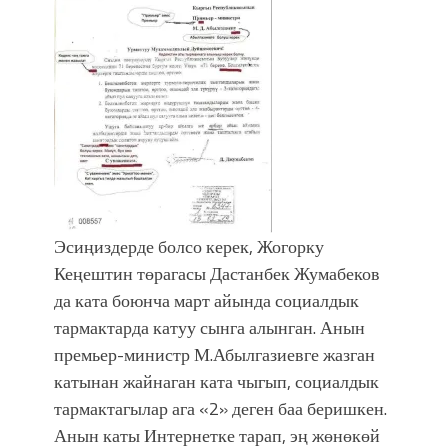
Эсиңиздерде болсо керек, Жогорку
Кеңештин төрагасы Дастанбек Жумабеков
да ката боюнча март айында социалдык
тармактарда катуу сынга алынган. Анын
премьер-министр М.Абылгазиевге жазган
катынан жайнаган ката чыгып, социалдык
тармактагылар ага «2» деген баа беришкен.
Анын каты Интернетке тарап, эң жөнөкөй