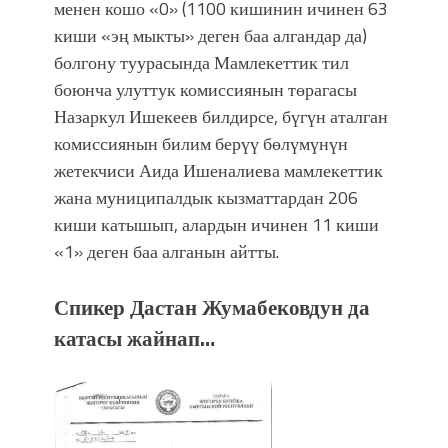
менен кошо «0» (1100 кишинин ичинен 63
киши «эң мыкты» деген баа алгандар да)
болгону туурасында Мамлекеттик тил
боюнча улуттук комиссиянын төрагасы
Назаркул Ишекеев билдирсе, бүгүн аталган
комиссиянын билим берүү бөлүмүнүн
жетекчиси Аида Ишеналиева мамлекеттик
жана муниципалдык кызматтардан 206
киши катышып, алардын ичинен 11 киши
«1» деген баа алганын айтты.
Спикер Дастан Жумабековдун да
катасы жайнап…