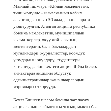
болмок”
Мындай иш-чара «КРнын мамлекеттик
тили жөнүндө» мыйзамынын кабыл
алынгандыгынын 30 жылдыгына карата
уюштурулган. Аталган акцияга республика
боюнча мамлекеттик, муниципалдык
кызматкерлер, окуу жайларынын,
мектептердин, бала бакчалардын
мугалимдери, журналисттер, коомдук
уюмдардын өкүлдөрү, студенттери
катышууда. Бишкектеги акция БГУда болсо,
аймактарда акцияны облустук
администрациялар жана шаарлардын
мэриялары өткөрүүдө.
Кечээ Бишкек шаары боюнча жат жазуу
акциясынын жыйынтыгы чыгып, мыкты баа