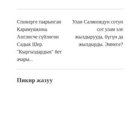
Спикерге таарынган
Улан Саляновдун сотун
Карамушкина.
сот улам эле
Англисче сүйлөгөн
жылдырууда, бүгүн да
Садык Шер.
жылдырды. Эмнеге?
“Кыргыздардын” бет
ачары…
Пикир жазуу