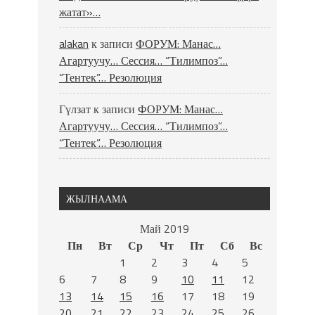
жатат»…
alakan
к записи
ФОРУМ: Манас…
Агартуучу… Сессия… “Тилимпоз”…
“Тентек”… Резолюция
Гүлзат
к записи
ФОРУМ: Манас…
Агартуучу… Сессия… “Тилимпоз”…
“Тентек”… Резолюция
ЖЫЛНААМА
Май 2019
Пн
Вт
Ср
Чт
Пт
Сб
Вс
1
2
3
4
5
6
7
8
9
10
11
12
13
14
15
16
17
18
19
20
21
22
23
24
25
26