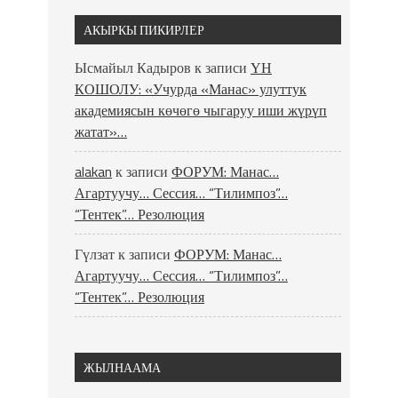
АКЫРКЫ ПИКИРЛЕР
Ысмайыл Кадыров
к записи
ҮН
КОШОЛУ: «Учурда «Манас» улуттук
академиясын көчөгө чыгаруу иши жүрүп
жатат»…
alakan
к записи
ФОРУМ: Манас…
Агартуучу… Сессия… “Тилимпоз”…
“Тентек”… Резолюция
Гүлзат
к записи
ФОРУМ: Манас…
Агартуучу… Сессия… “Тилимпоз”…
“Тентек”… Резолюция
ЖЫЛНААМА