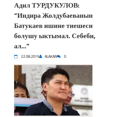
Адил ТУРДУКУЛОВ:
“Индира Жолдубаеванын
Батукаев ишине тиешеси
болушу ыктымал. Себеби,
ал…”
22.08.2019
ALAKAN
0