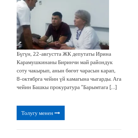
Бүгүн, 22-августта ЖК депутаты Ирина
Карамушкинаны Биринчи май райондук
соту чакырып, анын бөгөт чарасын карап,
8-октябрга чейин үй камагына чыгарды. Ага
чейин Башкы прокуратура “Барымтага […]
Толугу менен