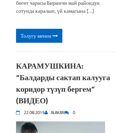
фонтанды көрүү үчүн Royal Central
бөгөт чарасы Биринчи май райондук
Park'ка 30 миң адам чогулду
сотунда каралып, үй камагына […]
Толугу менен
КАРАМУШКИНА:
“Балдарды сактап калууга
коридор түзүп бергем”
(ВИДЕО)
22.08.2019
ALAKAN
0