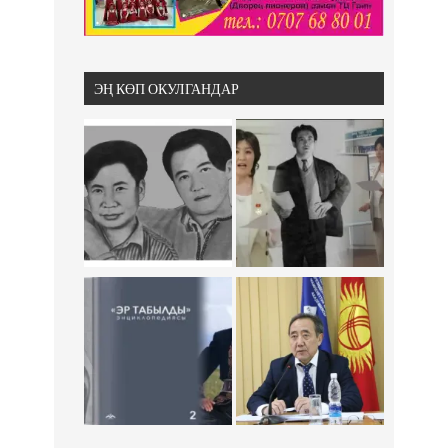
ЭҢ КӨП ОКУЛГАНДАР