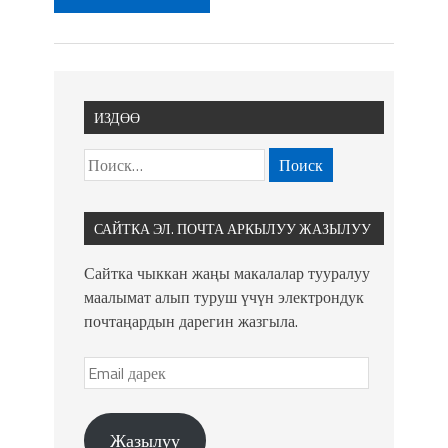
ИЗДӨӨ
САЙТКА ЭЛ. ПОЧТА АРКЫЛУУ ЖАЗЫЛУУ
Сайтка чыккан жаңы макалалар тууралуу
маалымат алып туруш үчүн электрондук
почтаңардын дарегин жазгыла.
Жазылуу