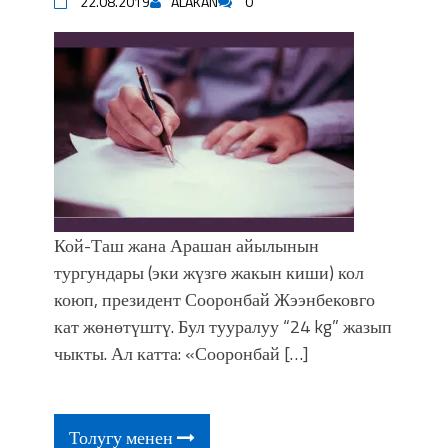
22.08.2019
ALAKAN
0
Кой-Таш жана Арашан айылынын
тургундары (эки жүзгө жакын киши) кол
коюп, президент Сооронбай Жээнбековго
кат жөнөтүштү. Бул тууралуу “24 kg” жазып
чыкты. Ал катта: «Сооронбай […]
Толугу менен