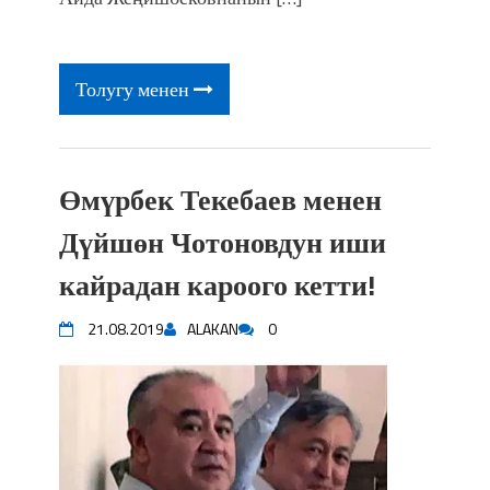
фонтанды көрүү үчүн Royal Central
Park'ка 30 миң адам чогулду
Толугу менен
Өмүрбек Текебаев менен
Дүйшөн Чотоновдун иши
кайрадан кароого кетти!
21.08.2019
ALAKAN
0