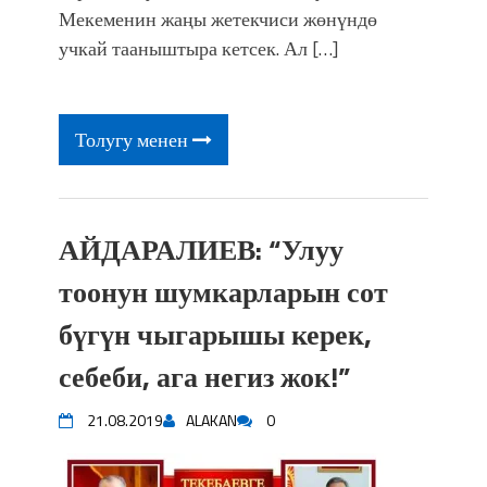
Мекеменин жаңы жетекчиси жөнүндө
учкай тааныштыра кетсек. Ал […]
Толугу менен
АЙДАРАЛИЕВ: “Улуу
тоонун шумкарларын сот
бүгүн чыгарышы керек,
себеби, ага негиз жок!”
21.08.2019
ALAKAN
0