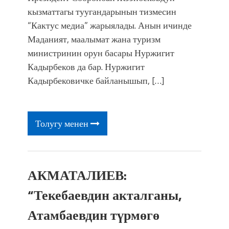
кызматтагы туугандарынын тизмесин
“Кактус медиа” жарыялады. Анын ичинде
Маданият, маалымат жана туризм
министринин орун басары Нуржигит
Кадырбеков да бар. Нуржигит
Кадырбековичке байланышып, […]
Толугу менен
АКМАТАЛИЕВ:
“Текебаевдин акталганы,
Атамбаевдин түрмөгө