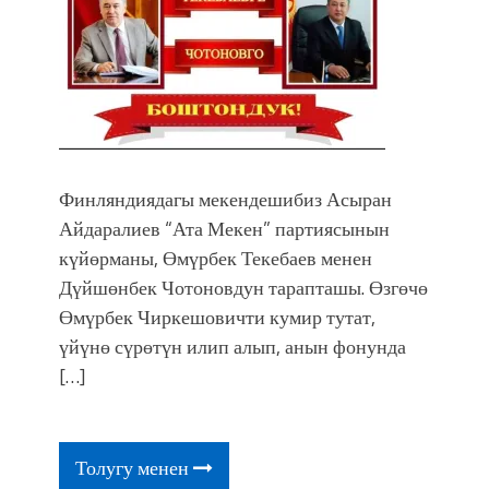
Финляндиядагы мекендешибиз Асыран
Айдаралиев “Ата Мекен” партиясынын
күйөрманы, Өмүрбек Текебаев менен
Дүйшөнбек Чотоновдун тарапташы. Өзгөчө
Өмүрбек Чиркешовичти кумир тутат,
үйүнө сүрөтүн илип алып, анын фонунда
[…]
Толугу менен