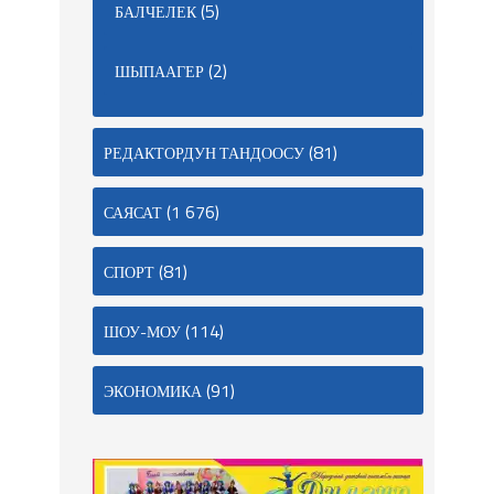
(5)
БАЛЧЕЛЕК
(2)
ШЫПААГЕР
(81)
РЕДАКТОРДУН ТАНДООСУ
(1 676)
САЯСАТ
(81)
СПОРТ
(114)
ШОУ-МОУ
(91)
ЭКОНОМИКА