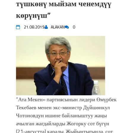
түшкөнү мыйзам ченемдүү
көрүнүш”
21.08.2019
ALAKAN
0
“Ата Мекен» партиясынын лидери Өмүрбек
Текебаев менен экс-министр Дүйшөнкул
Чотоновдун ишине байланыштуу жаңы
ачылган жагдайларды Жогорку сот бүгүн
(21-августта) карады. Жыйынтыгында, сот