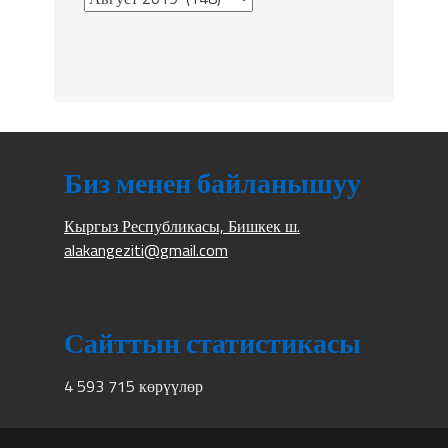
Биз менен байланышуу
Кыргыз Республикасы, Бишкек ш.
alakangeziti@gmail.com
Сайттын статистикасы
4 593 715 көрүүлөр