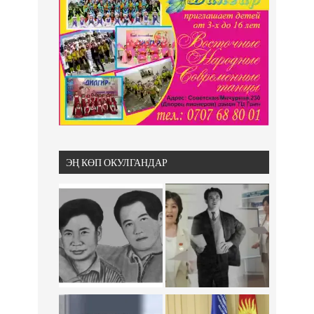
ЭҢ КӨП ОКУЛГАНДАР