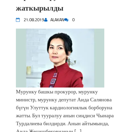
впечатляющим шоу музыкальных
жаткырылды
фонтанов в Royal Central Park
Аида САЛЯНОВА: "Кыргыз шахмат
21.08.2019
ALAKAN
0
союзунун президенти болуп
шайланышым сыймык жана чоң
жоопкерчилик!"
Садыр ЖАПАРОВ: “Айтматовдой
адабият алпы чыгыш үчүн, улуу көч
уланышы үчүн журнал сөзсүз керек!”
“Китепкана түнγ-2026”: Психолог
Мээрим Мураталиева менен
жолугушууга келиңиз! (Дарек. Видео)
Латын арибиндеги “Чабуул”... “Ала-
Мурунку башкы прокурор, мурунку
Тоо” журналынын тарыхы жана
министр, мурунку депутат Аида Салянова
редакторлору... (Тизме. Видео)
бүгүн Улуттук кардиологиялык борборуна
“КАРА КЕМПИР”: ҮМҮТТҮН
жатты. Бул тууралуу анын сиңдиси Чынара
ТҮБӨЛҮК СИМВОЛУ
Турдалиева билдирди. Анын айтымында,
Кыргызстандагы эң ири музыкалуу
Аида Жеңишбековнанын […]