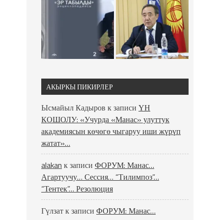
АКЫРКЫ ПИКИРЛЕР
Ысмайыл Кадыров
к записи
ҮН
КОШОЛУ: «Учурда «Манас» улуттук
академиясын көчөгө чыгаруу иши жүрүп
жатат»…
alakan
к записи
ФОРУМ: Манас…
Агартуучу… Сессия… “Тилимпоз”…
“Тентек”… Резолюция
Гүлзат
к записи
ФОРУМ: Манас…