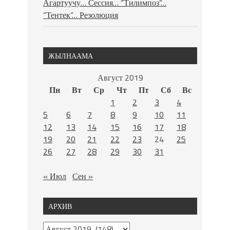
Агартуучу… Сессия… “Тилимпоз”…
“Тентек”… Резолюция
ЖЫЛНААМА
Август 2019
Пн
Вт
Ср
Чт
Пт
Сб
Вс
1
2
3
4
5
6
7
8
9
10
11
12
13
14
15
16
17
18
19
20
21
22
23
24
25
26
27
28
29
30
31
« Июл
Сен »
АРХИВ