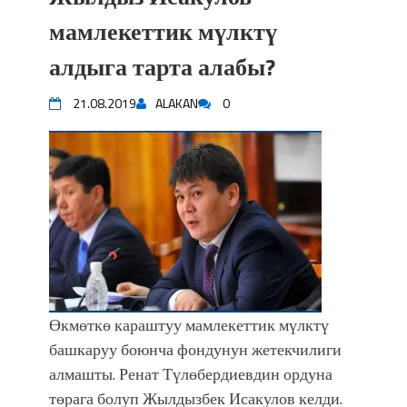
мамлекеттик мүлктү
алдыга тарта алабы?
21.08.2019
ALAKAN
0
Өкмөткө караштуу мамлекеттик мүлктү
башкаруу боюнча фондунун жетекчилиги
алмашты. Ренат Түлөбердиевдин ордуна
төрага болуп Жылдызбек Исакулов келди.