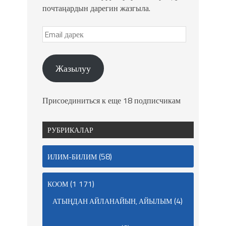
почтаңардын дарегин жазгыла.
Жазылуу
Присоединиться к еще 18 подписчикам
РУБРИКАЛАР
(58)
ИЛИМ-БИЛИМ
(1 171)
КООМ
(4)
АТЫҢДАН АЙЛАНАЙЫН, АЙЫЛЫМ