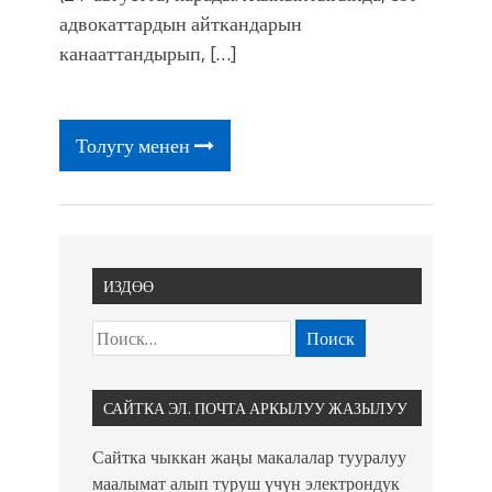
адвокаттардын айткандарын
канааттандырып, […]
Толугу менен
ИЗДӨӨ
САЙТКА ЭЛ. ПОЧТА АРКЫЛУУ ЖАЗЫЛУУ
Сайтка чыккан жаңы макалалар тууралуу
маалымат алып туруш үчүн электрондук