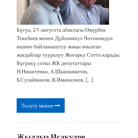
Бүгүн, 21-августта абактагы Өмүрбек
Текебаев менен Дүйшөнкул Чотоновдун
ишине байланыштуу жаңы ачылган
жагдайлар тууралуу Жогорку Сотто карады.
Бүгүнкү сотко ЖК депутаттары
Н.Никитенко, А.Шыкмаматов,
Б.Сулайманов, К.Иманалиев, […]
Толугу менен
Жылдыз Исакулов