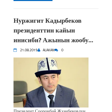
Нуржигит Кадырбеков
президенттин кайын
инисиби? Ажынын жообу…
21.08.2019
ALAKAN
0
Президент Сооронбай Жээнбековдун