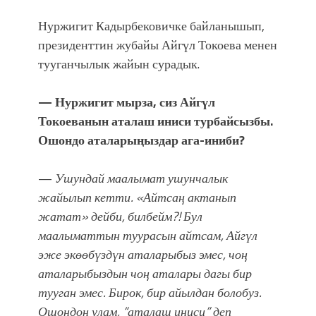
атка минерлер дагы катышса жакшы
болмок”
Нуржигит Кадырбековичке байланышып,
президенттин жубайы Айгүл Токоева менен
тууганчылык жайын сурадык.
— Нуржигит мырза, сиз Айгүл
Токоеванын аталаш иниси турбайсызбы.
Ошондо аталарыңыздар ага-иниби?
—
Ушундай маалымат ушунчалык
жайылып кетти. «Айтсаң актанып
жатат» дейби, билбейм?! Бул
маалыматтын туурасын айтсам, Айгүл
эже экөөбүздүн аталарыбыз эмес, чоң
аталарыбыздын чоң аталары дагы бир
тууган эмес. Бирок, бир айылдан болобуз.
Ошондон улам, “аталаш иниси” деп