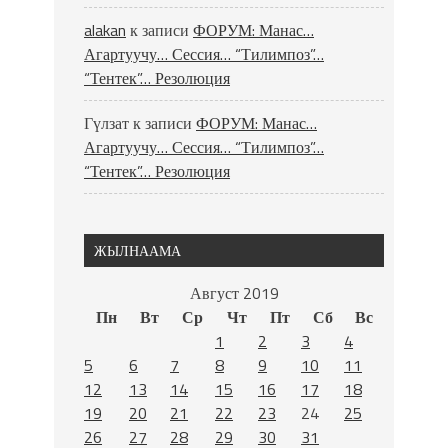
alakan
к записи
ФОРУМ: Манас…
Агартуучу… Сессия… “Тилимпоз”…
“Тентек”… Резолюция
Гүлзат
к записи
ФОРУМ: Манас…
Агартуучу… Сессия… “Тилимпоз”…
“Тентек”… Резолюция
ЖЫЛНААМА
Август 2019
Пн
Вт
Ср
Чт
Пт
Сб
Вс
1
2
3
4
5
6
7
8
9
10
11
12
13
14
15
16
17
18
19
20
21
22
23
24
25
26
27
28
29
30
31