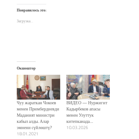
на
на
в
по
(Открывается
Twitter
Facebook
WhatsApp
электронной
в
(Открывается
(Открывается
(Открывается
почте
новом
Понравилось это:
в
в
в
(Открывается
окне)
новом
новом
новом
в
окне)
окне)
окне)
новом
Загрузка...
окне)
Окшоштор
Чуу жараткан Чокоев
ВИДЕО — Нуржигит
менен Примбердиевди
Кадырбеков апасы
Маданият министри
менен Улуттук
кабыл алды. Алар
китепканада…
эмнени сүйлөштү?
10.03.2026
18.01.2021