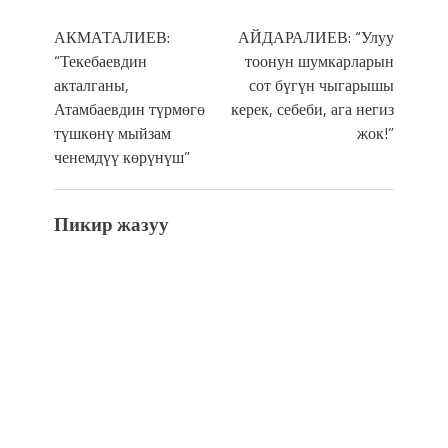
АКМАТАЛИЕВ:
АЙДАРАЛИЕВ: “Улуу
“Текебаевдин
тоонун шумкарларын
акталганы,
сот бүгүн чыгарышы
Атамбаевдин түрмөгө
керек, себеби, ага негиз
түшкөнү мыйзам
жок!”
ченемдүү көрүнүш”
Пикир жазуу