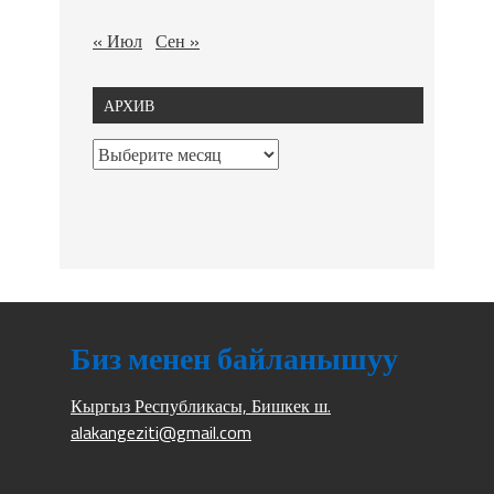
« Июл
Сен »
АРХИВ
Биз менен байланышуу
Кыргыз Республикасы, Бишкек ш.
alakangeziti@gmail.com