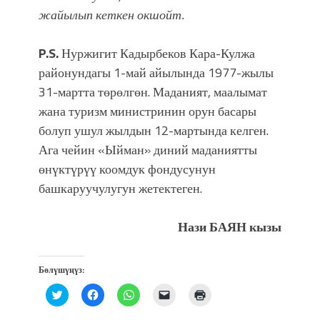
жайылып кеткен окшойт.
P.S.
Нуржигит Кадырбеков Кара-Кулжа
районундагы 1-май айылында 1977-жылы
31-мартта төрөлгөн. Маданият, маалымат
жана туризм министринин орун басары
болуп ушул жылдын 12-мартында келген.
Ага чейин «Ыйман» диний маданиятты
өнүктүрүү коомдук фондусунун
башкаруучулугун жетектеген.
Нази БАЯН кызы
Бөлүшүңүз:
Нажмите,
Нажмите,
Нажмите,
Послать
Нажмите
чтобы
чтобы
чтобы
ссылку
для
поделиться
открыть
поделиться
другу
печати