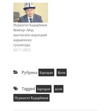
Нуржигит Кадырбеков
Кемпир-Абад
маселесине мораторий
жарыялоону
сунуштады
02.11.2022
Рубрика
Бартарап
Коом
Tagged
бартарап
коом
Нуржигит Кадырбеков