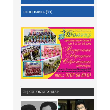
(91)
ЭКОНОМИКА
ЭҢ КӨП ОКУЛГАНДАР