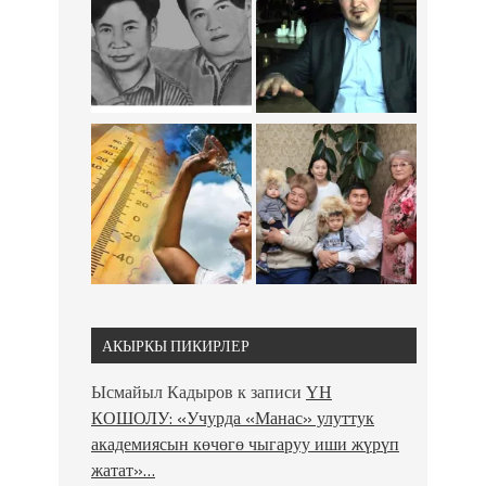
АКЫРКЫ ПИКИРЛЕР
Ысмайыл Кадыров
к записи
ҮН
КОШОЛУ: «Учурда «Манас» улуттук
академиясын көчөгө чыгаруу иши жүрүп
жатат»…