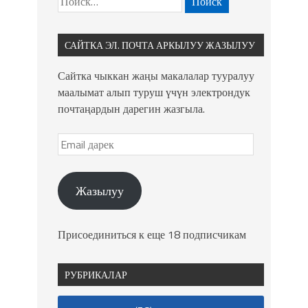
САЙТКА ЭЛ. ПОЧТА АРКЫЛУУ ЖАЗЫЛУУ
Сайтка чыккан жаңы макалалар тууралуу
маалымат алып туруш үчүн электрондук
почтаңардын дарегин жазгыла.
Жазылуу
Присоединиться к еще 18 подписчикам
РУБРИКАЛАР