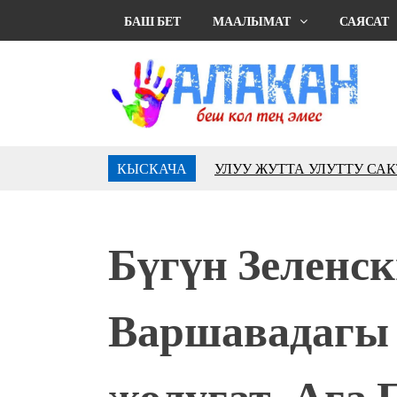
БАШ БЕТ
МААЛЫМАТ
САЯСАТ
КЫСКАЧА
УЛУУ ЖУТТА УЛУТТУ СА
АБДРАХМАНОВ
10 000 гостей насладились 
музыкальных фонтанов в Roya
Бүгүн Зеленс
Аида САЛЯНОВА: "Кыргыз ш
президенти болуп шайланыш
жоопкерчилик!"
Варшавадагы 
Садыр ЖАПАРОВ: “Айтматов
үчүн, улуу көч уланышы үчүн 
“Китепкана түнγ-2026”: Пси
жолугат. Ага 
менен жолугушууга келиңиз! 