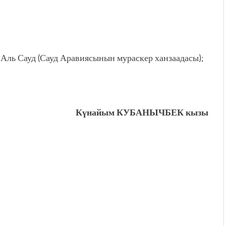
Аль Сауд (Сауд Аравиясынын мураскер ханзаадасы);
Күнайым КУБАНЫЧБЕК кызы