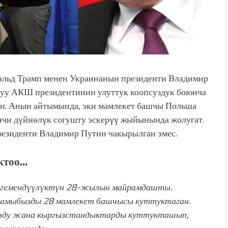
альд Трамп менен Украинанын президенти Владимир
алуу АКШ президентинин улуттук коопсуздук боюнча
ан. Анын айтымында, эки мамлекет башчы Польша
чи дүйнөлүк согушту эскерүү жыйынында жолугат.
езиденти Владимир Путин чакырылган эмес.
уктоо…
 эгемендүүлүктүн 28-жылын майрамдашты.
йрамыбызды 28 мамлекет башчысы куттуктаган.
овду жана кыргызстандыктарды куттукташып,