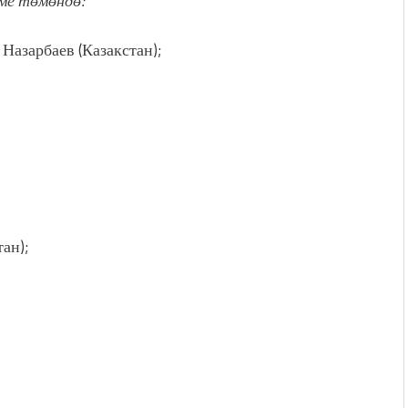
ме төмөндө:
Назарбаев (Казакстан);
ан);