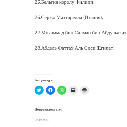
25.Бельгия королу Филипп;
26.Сержо Маттарелла (Италия);
27.Мухаммад бин Салман бин Абдульазиз 
28.Абдель Фаттах Аль Сиси (Египет).
Бөлүшүңүз:
Нажмите,
Нажмите,
Нажмите,
Послать
Нажмите
чтобы
чтобы
чтобы
ссылку
для
поделиться
открыть
поделиться
другу
печати
на
на
в
по
(Открывается
Twitter
Facebook
WhatsApp
электронной
в
(Открывается
(Открывается
(Открывается
почте
новом
Понравилось это:
в
в
в
(Открывается
окне)
новом
новом
новом
в
окне)
окне)
окне)
новом
Загрузка...
окне)