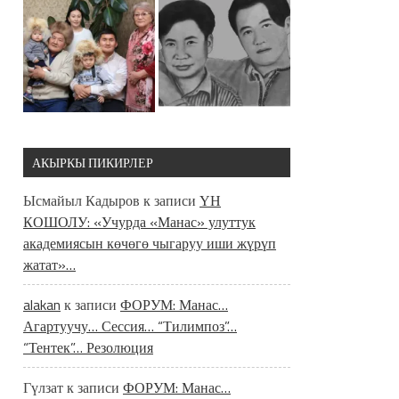
АКЫРКЫ ПИКИРЛЕР
Ысмайыл Кадыров
к записи
ҮН
КОШОЛУ: «Учурда «Манас» улуттук
академиясын көчөгө чыгаруу иши жүрүп
жатат»…
alakan
к записи
ФОРУМ: Манас…
Агартуучу… Сессия… “Тилимпоз”…
“Тентек”… Резолюция
Гүлзат
к записи
ФОРУМ: Манас…