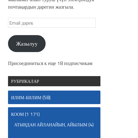
почтаңардын дарегин жазгыла.
Жазылуу
Присоединиться к еще 18 подписчикам
РУБРИКАЛАР
(58)
ИЛИМ-БИЛИМ
(1 171)
КООМ
(4)
АТЫҢДАН АЙЛАНАЙЫН, АЙЫЛЫМ