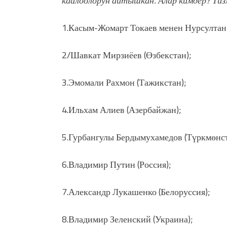
каалоолорун айтышкан. Алар кимдер? Тиз
1.Касым-Жомарт Токаев менен Нурсултан 
2/Шавкат Мирзиёев (Өзбекстан);
3.Эмомали Рахмон (Тажикстан);
4.Ильхам Алиев (Азербайжан);
5.Гурбангулы Бердымухамедов (Түркмөнст
6.Владимир Путин (Россия);
7.Александр Лукашенко (Белоруссия);
8.Владимир Зеленский (Украина);