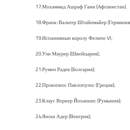
17.Мохаммад Ашраф Гани (Афганистан).
18.Франк-Вальтер Штайнмайер (Германия
19.Испаниянын королу Фелипе VI;
20.Ули Маурер (Швейцария);
21.Румен Радев (Болгария);
22.Прокопиос Павлопулос (Греция);
23.Клаус Вернер Йоханнис (Румыния);
24.Янош Адер (Венгрия);