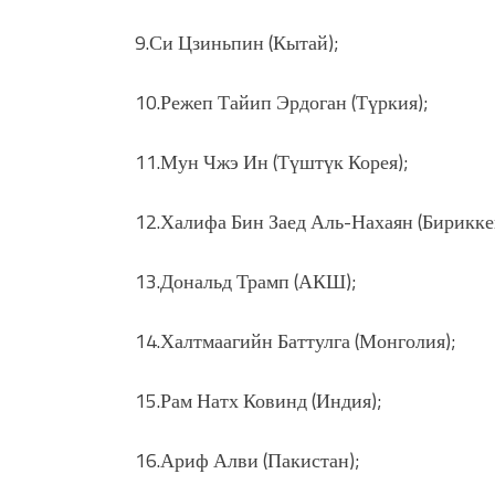
9.Си Цзиньпин (Кытай);
10.Режеп Тайип Эрдоган (Түркия);
11.Мун Чжэ Ин (Түштүк Корея);
12.Халифа Бин Заед Аль-Нахаян (Бирикке
13.Дональд Трамп (АКШ);
14.Халтмаагийн Баттулга (Монголия);
15.Рам Натх Ковинд (Индия);
16.Ариф Алви (Пакистан);