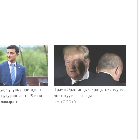
дул, бүгүнкү президент
Трамп Эрдоганды Сирияда ок атууну
наугурациясына 5 гана
токтотууга чакырды
и чакырды…
15.10.2019