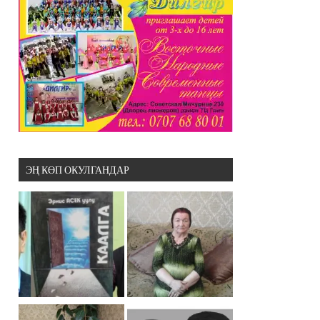
ЭҢ КӨП ОКУЛГАНДАР