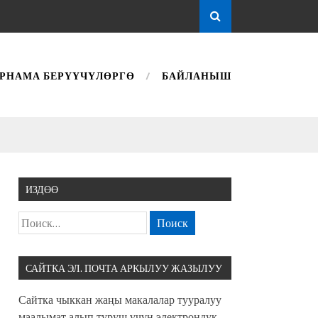
РНАМА БЕРҮҮЧҮЛӨРГӨ
БАЙЛАНЫШ
ИЗДӨӨ
САЙТКА ЭЛ. ПОЧТА АРКЫЛУУ ЖАЗЫЛУУ
Сайтка чыккан жаңы макалалар тууралуу
маалымат алып туруш үчүн электрондук