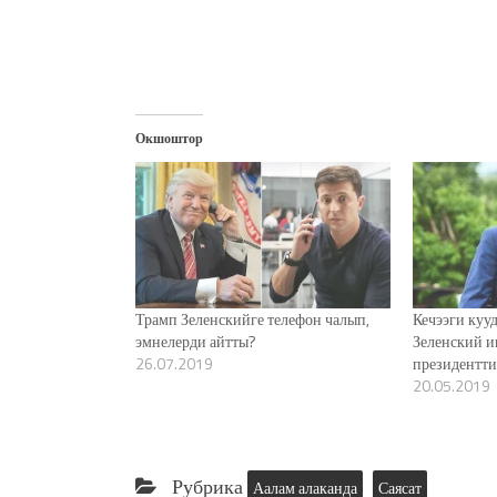
Окшоштор
Трамп Зеленскийге телефон чалып,
Кечээги куу
эмнелерди айтты?
Зеленский и
26.07.2019
президентт
20.05.2019
Рубрика
Аалам алаканда
Саясат