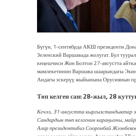
Бүгүн, 1-сентябрда АКШ президенти Дон
Зеленский Варшавада жолугат. Бул туур
кеңешчиси Жон Болтон 27-августта айтк
мамлекетинин Варшава шаарындагы Экин
Андагы эскерүү жыйынына Орусиянын пр
Төп келген сан: 28-жыл, 28 кутт
Кечээ, 31-августта кыргызстандыктар
Сандардын төп келгенин караңызчы, ма
Алар президентибиз Сооронбай Жээнбек