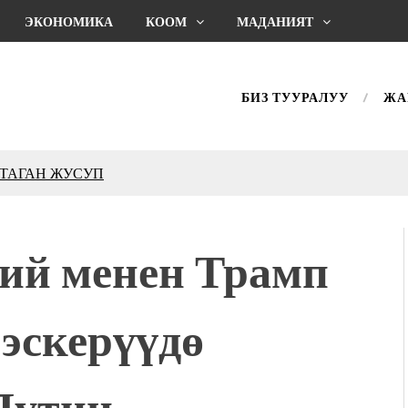
ЭКОНОМИКА
КООМ
МАДАНИЯТ
БИЗ ТУУРАЛУУ
ЖА
КТАГАН ЖУСУП
впечатляющим шоу
l Central Park
кий менен Трамп
ахмат союзунун
ым сыймык жана чоң
эскерүүдө
дой адабият алпы чыгыш
журнал сөзсүз керек!”
холог Мээрим Мураталиева
Путин
(Дарек. Видео)