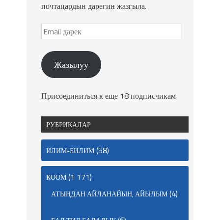
почтаңардын дарегин жазгыла.
Жазылуу
Присоединиться к еще 18 подписчикам
РУБРИКАЛАР
(58)
ИЛИМ-БИЛИМ
(1 171)
КООМ
(4)
АТЫҢДАН АЙЛАНАЙЫН, АЙЫЛЫМ