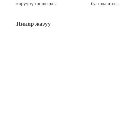
көрүүнү тапшырды
булгалашты…
Пикир жазуу