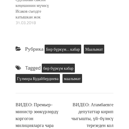
кеңешинин мүчөсү
Исаков съездге
катышкан жок
31.03.2018
Рубрика
Бир бүркүм… кабар
Маалымат
Tagged
бир бүркүм кабар
Гүлмира Кудайбердиева
маалымат
ВИДЕО: Премьер-
ВИДЕО: Атамбаевге
министр зөөкүрлөрдү
депутаттар кирип
коргогон
чыгышты, үй-бүлөсү
милицияларга чара
терезеден кол