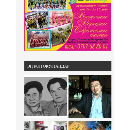
ЭҢ КӨП ОКУЛГАНДАР