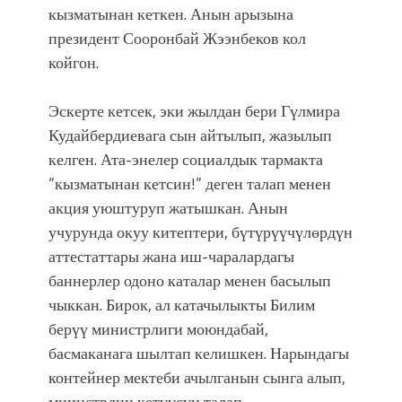
фонтанды көрүү үчүн Royal Central
кызматынан кеткен. Анын арызына
Park'ка 30 миң адам чогулду
президент Сооронбай Жээнбеков кол
койгон.
Эскерте кетсек, эки жылдан бери Гүлмира
Кудайбердиевага сын айтылып, жазылып
келген. Ата-энелер социалдык тармакта
“кызматынан кетсин!” деген талап менен
акция уюштуруп жатышкан. Анын
учурунда окуу китептери, бүтүрүүчүлөрдүн
аттестаттары жана иш-чаралардагы
баннерлер одоно каталар менен басылып
чыккан. Бирок, ал катачылыкты Билим
берүү министрлиги моюндабай,
басмаканага шылтап келишкен. Нарындагы
контейнер мектеби ачылганын сынга алып,
министрдин кетүүсүн талап