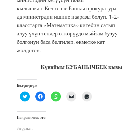
кылышкан. Кечээ эле Башкы прокуратура
да министрдин ишине нааразы болуп, 1-2-
класстарга «Математика» китебин сатып
алуу үчүн тендер өткөрүүдө мыйзам бузуу
болгонун баса белгилеп, өкмөткө кат
жолдогон.
Күнайым КУБАНЫЧБЕК кызы
Бөлүшүңүз:
Нажмите,
Нажмите,
Нажмите,
Послать
Нажмите
чтобы
чтобы
чтобы
ссылку
для
поделиться
открыть
поделиться
другу
печати
на
на
в
по
(Открывается
Twitter
Facebook
WhatsApp
электронной
в
(Открывается
(Открывается
(Открывается
почте
новом
Понравилось это:
в
в
в
(Открывается
окне)
новом
новом
новом
в
окне)
окне)
окне)
новом
Загрузка...
окне)