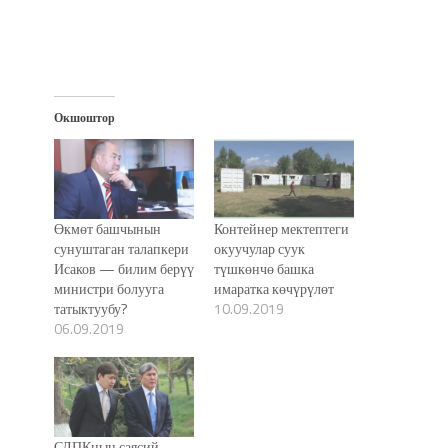
Окшоштор
Өкмөт башчынын
Контейнер мектептеги
сунуштаган талапкери
окуучулар суук
Исаков — билим берүү
түшкөнчө башка
министри болууга
имаратка көчүрүлөт
татыктуубу?
10.09.2019
06.09.2019
СДПКнын саясий