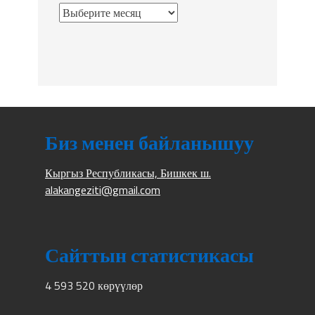
Биз менен байланышуу
Кыргыз Республикасы, Бишкек ш.
alakangeziti@gmail.com
Сайттын статистикасы
4 593 520 көрүүлөр