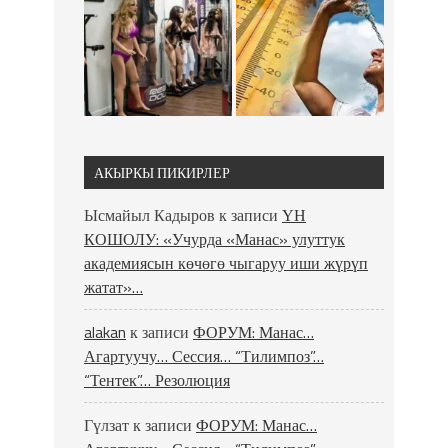
АКЫРКЫ ПИКИРЛЕР
Ысмайыл Кадыров
к записи
ҮН
КОШОЛУ: «Учурда «Манас» улуттук
академиясын көчөгө чыгаруу иши жүрүп
жатат»…
alakan
к записи
ФОРУМ: Манас…
Агартуучу… Сессия… “Тилимпоз”…
“Тентек”… Резолюция
Гүлзат
к записи
ФОРУМ: Манас…