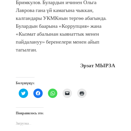
Бримкулов. Булардын ичинен Ольга
Лаврова гана үй камагына чыккан,
калгандары УКМКнын тергөө абагында.
Булардын баарына «Коррупция» жана
«Кызмат абалынан кыянаттык менен
пайдалануу» беренелери менен айып
тагылган.
Эрзат МЫРЗА
Бөлүшүңүз:
Нажмите,
Нажмите,
Нажмите,
Послать
Нажмите
чтобы
чтобы
чтобы
ссылку
для
поделиться
открыть
поделиться
другу
печати
на
на
в
по
(Открывается
Twitter
Facebook
WhatsApp
электронной
в
(Открывается
(Открывается
(Открывается
почте
новом
Понравилось это:
в
в
в
(Открывается
окне)
новом
новом
новом
в
окне)
окне)
окне)
новом
Загрузка...
окне)