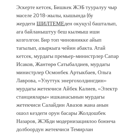
Эскерте кетсек, Бишкек ЖЭБ тууралуу чыр
маселе 2018-жылы, кышында (бу
жердеги
ШИЛТЕМЕ
ден окуңуз) башталып,
ага байланыштуу беш кылмыш иши
козголгон. Бир топ чиновникке айып
тагылып, азыркыга чейин абакта. Атай
кетсек, мурдагы премьер-министрлер Сапар
Исаков, Жантөрө Сатыбалдиев, мурдагы
министрлер Осмонбек Артыкбаев, Ольга
Лаврова, «Улуттук энергохолдингдин»
мурдагы жетекчиси Айбек Калиев, «Электр
станциялары» ишканасынын мурдагы
жетекчиси Салайдин Авазов жана анын
ошол кездеги орун басары Жолдошбек
Назаров, ЖЭБди модернизациялоо боюнча
долбоордун жетекчиси Темирлан