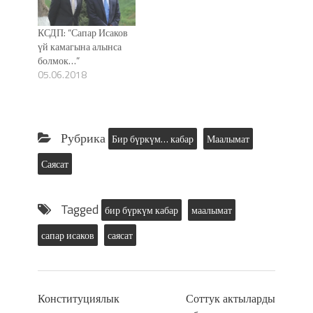
КСДП: “Сапар Исаков
үй камагына алынса
болмок…”
05.06.2018
Рубрика
Бир бүркүм… кабар
Маалымат
Саясат
Tagged
бир бүркүм кабар
маалымат
сапар исаков
саясат
Конституциялык
Соттук актыларды