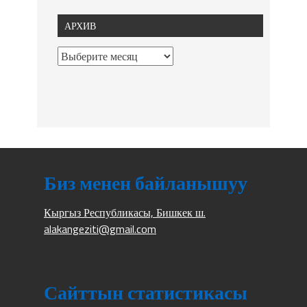
АРХИВ
Биз менен байланышуу
Кыргыз Республикасы, Бишкек ш.
alakangeziti@gmail.com
Сайттын статистикасы