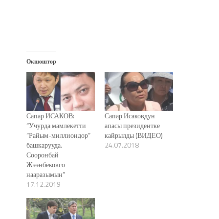
Окшоштор
Сапар ИСАКОВ:
Сапар Исаковдун
“Учурда мамлекетти
апасы президентке
“Райым-миллиондор”
кайрылды (ВИДЕО)
башкарууда.
24.07.2018
Сооронбай
Жээнбековго
нааразымын”
17.12.2019