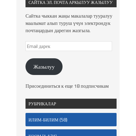
САЙТКА ЭЛ. ПОЧТА АРКЫЛУУ ЖАЗЫЛУУ
Сайтка чыккан жаңы макалалар тууралуу
маалымат алып туруш үчүн электрондук
почтаңардын дарегин жазгыла.
Жазылуу
Присоединиться к еще 18 подписчикам
РУБРИКАЛАР
(58)
ИЛИМ-БИЛИМ