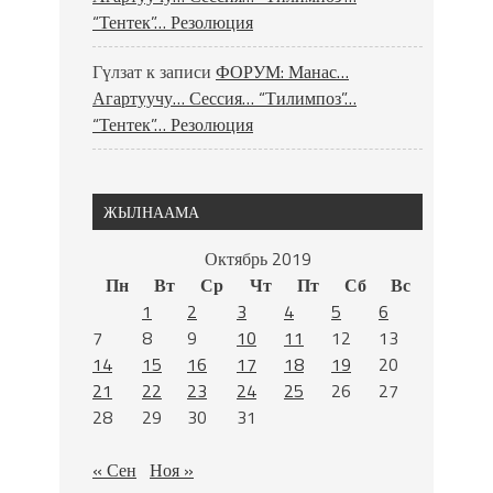
“Тентек”… Резолюция
Гүлзат
к записи
ФОРУМ: Манас…
Агартуучу… Сессия… “Тилимпоз”…
“Тентек”… Резолюция
ЖЫЛНААМА
Октябрь 2019
Пн
Вт
Ср
Чт
Пт
Сб
Вс
1
2
3
4
5
6
7
8
9
10
11
12
13
14
15
16
17
18
19
20
21
22
23
24
25
26
27
28
29
30
31
« Сен
Ноя »