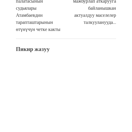
палатасынын
мажбурлап аткарууга
судьялары
байланышкан
Атамбаевдин
актуалдуу маселелер
тарапташтарынын
талкууланууда…
өтүнүчүн четке какты
Пикир жазуу