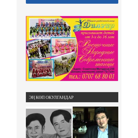
ЭҢ КӨП ОКУЛГАНДАР