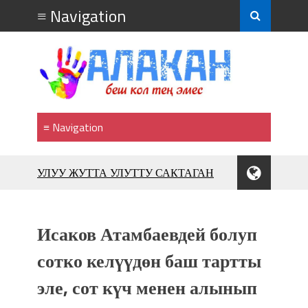
УЛУУ ЖУТТА УЛУТТУ САКТАГАН
ЖУСУП АБДРАХМАНОВ
10 000 гостей насладились
впечатляющим шоу музыкальных
фонтанов в Royal Central Park
Исаков Атамбаевдей болуп
Аида САЛЯНОВА: "Кыргыз шахмат
сотко келүүдөн баш тартты
союзунун президенти болуп
шайланышым сыймык жана чоң
эле, сот күч менен алынып
жоопкерчилик!"