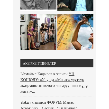
АКЫРКЫ ПИКИРЛЕР
Ысмайыл Кадыров
к записи
ҮН
КОШОЛУ: «Учурда «Манас» улуттук
академиясын көчөгө чыгаруу иши жүрүп
жатат»…
alakan
к записи
ФОРУМ: Манас…
Агартуучу… Сессия… “Тилимпоз”…