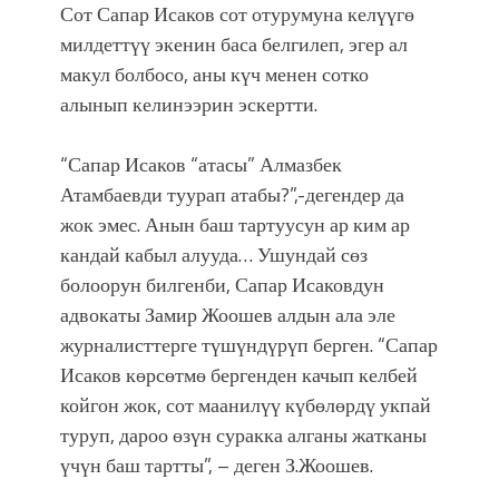
Сот Сапар Исаков сот отурумуна келүүгө
болмок”
милдеттүү экенин баса белгилеп, эгер ал
макул болбосо, аны күч менен сотко
алынып келинээрин эскертти.
“Сапар Исаков “атасы” Алмазбек
Атамбаевди туурап атабы?”,-дегендер да
жок эмес. Анын баш тартуусун ар ким ар
кандай кабыл алууда… Ушундай сөз
болоорун билгенби, Сапар Исаковдун
адвокаты Замир Жоошев алдын ала эле
журналисттерге түшүндүрүп берген. “Сапар
Исаков көрсөтмө бергенден качып келбей
койгон жок, сот маанилүү күбөлөрдү укпай
туруп, дароо өзүн суракка алганы жатканы
үчүн баш тартты”, – деген З.Жоошев.