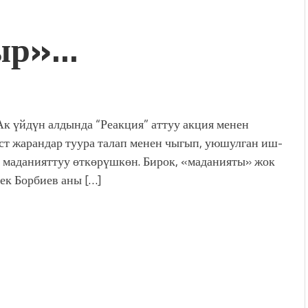
ыр»…
Ак үйдүн алдында “Реакция” аттуу акция менен
ст жарандар туура талап менен чыгып, уюшулган иш-
 маданияттуу өткөрүшкөн. Бирок, «маданияты» жок
ек Борбиев аны […]