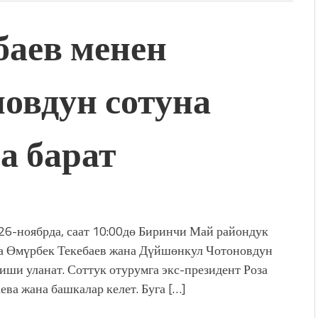
баев менен
овдун сотуна
а барат
 26-ноябрда, саат 10:00дө Биринчи Май райондук
а Өмүрбек Текебаев жана Дүйшөнкул Чотоновдун
 иши уланат. Соттук отурумга экс-президент Роза
ева жана башкалар келет. Буга […]