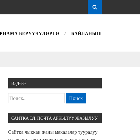
РНАМА БЕРҮҮЧҮЛӨРГӨ
БАЙЛАНЫШ
ИЗДӨӨ
САЙТКА ЭЛ. ПОЧТА АРКЫЛУУ ЖАЗЫЛУУ
Сайтка чыккан жаңы макалалар тууралуу
маалымат алып туруш үчүн электрондук