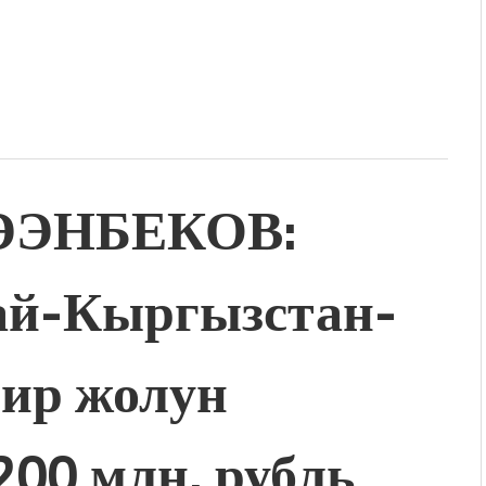
ЖЭЭНБЕКОВ:
ай-Кыргызстан-
мир жолун
200 млн. рубль