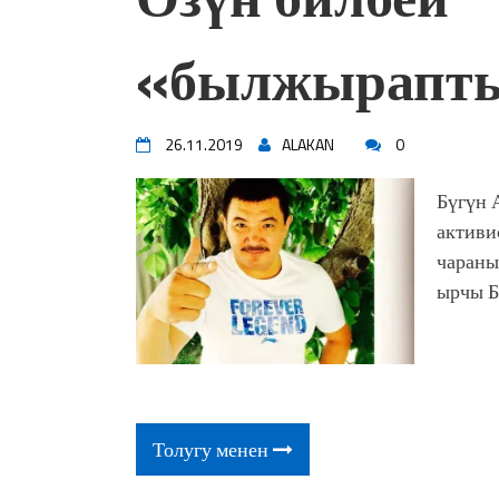
«былжырапт
26.11.2019
ALAKAN
0
Бүгүн 
активи
чараны
ырчы Б
Толугу менен