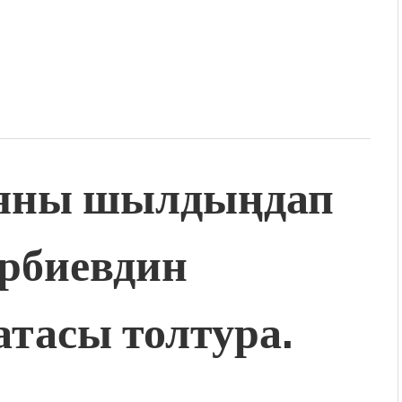
ияны шылдыңдап
орбиевдин
атасы толтура.