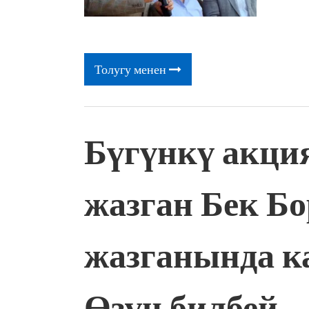
Толугу менен
Бүгүнкү акц
жазган Бек Б
жазганында к
Өзүн билбей