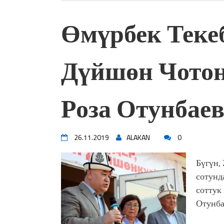
Өмүрбек Теке
Дүйшөн Чотон
Роза Отунбаев
26.11.2019
ALAKAN
0
Бүгүн,
сотунд
соттук
Отунба