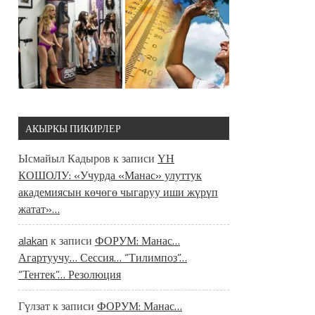
АКЫРКЫ ПИКИРЛЕР
Ысмайыл Кадыров
к записи
ҮН
КОШОЛУ: «Учурда «Манас» улуттук
академиясын көчөгө чыгаруу иши жүрүп
жатат»…
alakan
к записи
ФОРУМ: Манас…
Агартуучу… Сессия… “Тилимпоз”…
“Тентек”… Резолюция
Гүлзат
к записи
ФОРУМ: Манас…