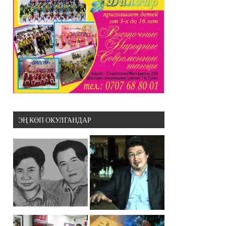
ЭҢ КӨП ОКУЛГАНДАР