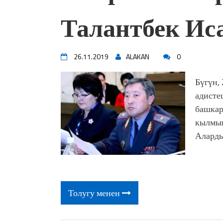
жоопкерчилик!"
Талантбек Иса
Садыр ЖАПАРОВ: “Айтматов
үчүн, улуу көч уланышы үчүн 
“Китепкана түнγ-2026”: Пси
менен жолугушууга келиңиз! 
26.11.2019
ALAKAN
0
Латын арибиндеги “Чабуул”..
тарыхы жана редакторлору... 
Бүгүн,
“КАРА КЕМПИР”: ҮМҮТТ
адисте
Кыргызстандагы эң ири музы
башкар
Royal Central Park'ка 30 миң 
кылмыш
Аларды
Толугу менен