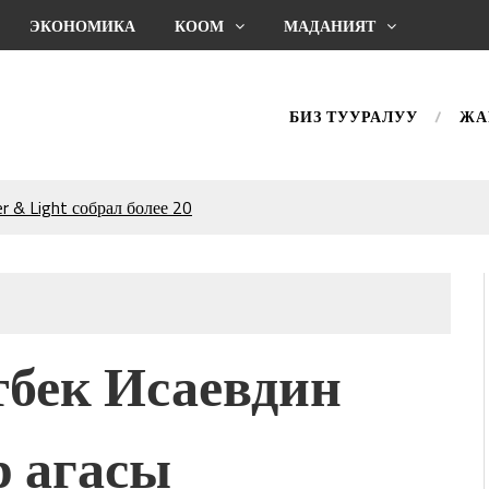
ЭКОНОМИКА
КООМ
МАДАНИЯТ
БИЗ ТУУРАЛУУ
ЖА
 & Light собрал более 20
Уңгужол” темадагы
р дагы катышса жакшы
КТАГАН ЖУСУП
тбек Исаевдин
впечатляющим шоу
l Central Park
р агасы
ахмат союзунун
ым сыймык жана чоң