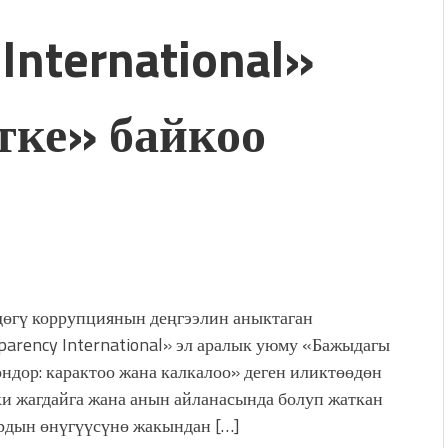
International»
ке» байкоо
өгү коррупциянын деңгээлин аныктаган
parency International» эл аралык уюму «Бажыдагы
ндор: карактоо жана калкалоо» деген иликтөөдөн
и жагдайга жана анын айланасында болуп жаткан
рдын өнүгүүсүнө жакындан […]