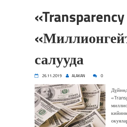
«Transparency 
«Миллионгейт
салууда
26.11.2019
ALAKAN
0
Дүйнөд
«Trans
миллио
кийинк
окуяла