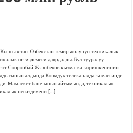
Кыргызстан-Өзбекстан темир жолунун техникалык-
икалык негиздемеси даярдалды. Бул тууралуу
ент Сооронбай Жээнбеков кызматка киришкенинин
лдыгынын алдында Коомдук телеканалдагы маегинде
ди. Мамлекет башчынын айтымында, техникалык-
икалык негиздемени […]