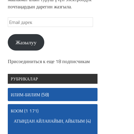
почтаңардын дарегин жазгыла.
Жазылуу
Присоединиться к еще 18 подписчикам
РУБРИКАЛАР
(58)
ИЛИМ-БИЛИМ
(1 171)
КООМ
(4)
АТЫҢДАН АЙЛАНАЙЫН, АЙЫЛЫМ