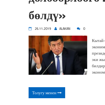
бөлдү»
26.11.2019
ALAKAN
0
Кытай-
эконим
презид
эки жы
билдир
эконом
Толугу менен