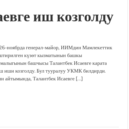
евге иш козголду
дой адабият алпы чыгыш
журнал сөзсүз керек!”
холог Мээрим Мураталиева
(Дарек. Видео)
. “Ала-Тоо” журналынын
(Тизме. Видео)
 26-ноябрда генерал-майор, ИИМдин Мамлекеттик
ҮН ТҮБӨЛҮК СИМВОЛУ
штирилген күзөт кызматынын башкы
калуу фонтанды көрүү үчүн
малыгынын башчысы Талантбек Исаевге карата
адам чогулду
 иши козголду. Бул тууралуу УКМК билдирди.
н айтымында, Талантбек Исаевге […]