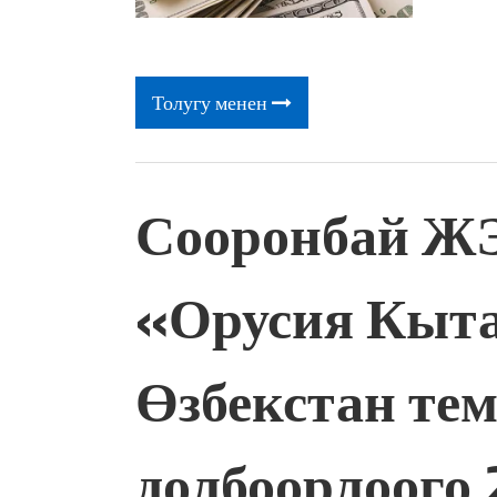
Толугу менен
Сооронбай 
«Орусия Кыт
Өзбекстан те
долбоорлоого 