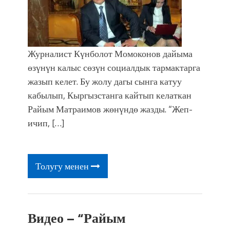
Журналист Күнболот Момоконов дайыма
өзүнүн калыс сөзүн социалдык тармактарга
жазып келет. Бу жолу дагы сынга катуу
кабылып, Кыргызстанга кайтып келаткан
Райым Матраимов жөнүндө жазды. “Жеп-
ичип, […]
Толугу менен
Видео – “Райым