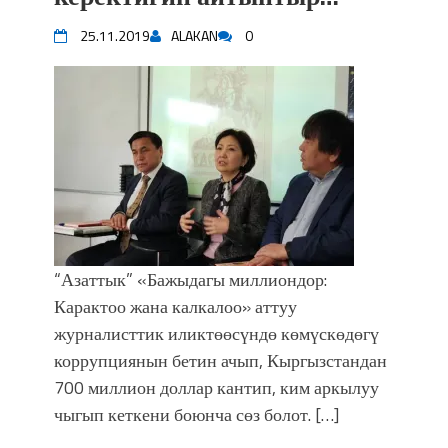
25.11.2019
ALAKAN
0
“Азаттык” «Бажыдагы миллиондор:
Карактоо жана калкалоо» аттуу
журналисттик иликтөөсүндө көмүскөдөгү
коррупциянын бетин ачып, Кыргызстандан
700 миллион доллар кантип, ким аркылуу
чыгып кеткени боюнча сөз болот. […]