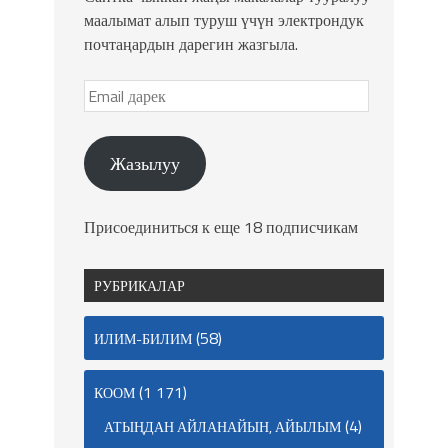
маалымат алып туруш үчүн электрондук
почтаңардын дарегин жазгыла.
Жазылуу
Присоединиться к еще 18 подписчикам
РУБРИКАЛАР
(58)
ИЛИМ-БИЛИМ
(1 171)
КООМ
(4)
АТЫҢДАН АЙЛАНАЙЫН, АЙЫЛЫМ