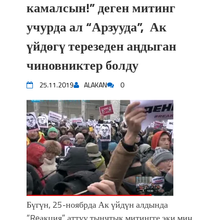
камалсын!” деген митинг
учурда ал “Арзууда”, Ак
үйдөгү терезеден аңдыган
чиновниктер болду
25.11.2019
ALAKAN
0
Бүгүн, 25-ноябрда Ак үйдүн алдында
“Reакция” аттуу тынчтык митингге эки миң