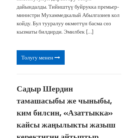
фонтанды көрүү үчүн Royal Central
дайындалды. Тийиштүү буйрукка премьер-
Park'ка 30 миң адам чогулду
министри Мухаммедкалый Абылгазиев кол
койду. Бул тууралуу өкмөттүн басма сөз
кызматы билдирди. Эмилбек […]
Толугу менен
Садыр Шердин
тамашасыбы же чыныбы,
ким билсин, «Азаттыкка»
кайсы жаңылыкты жазыш
керектигин айтыптыр…