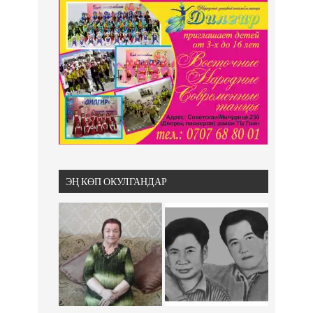
ЭҢ КӨП ОКУЛГАНДАР