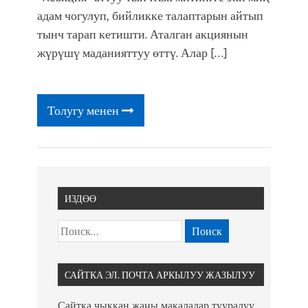
адам чогулуп, бийликке талаптарын айтып
тынч тарап кетишти. Аталган акциянын
жүрүшү маданияттуу өттү. Алар […]
Толугу менен
ИЗДӨӨ
САЙТКА ЭЛ. ПОЧТА АРКЫЛУУ ЖАЗЫЛУУ
Сайтка чыккан жаңы макалалар тууралуу