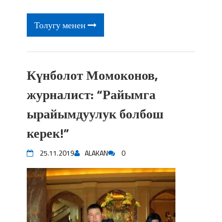
Толугу менен
Күнболот Момоконов,
журналист: “Райымга
ырайымдуулук болбош
керек!”
25.11.2019
ALAKAN
0