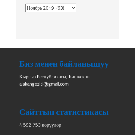
Биз менен байланышуу
Кыргыз Республикасы, Бишкек ш.
alakangeziti@gmail.com
Сайттын статистикасы
4 592 753 көрүүлөр