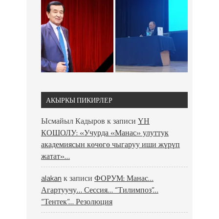
АКЫРКЫ ПИКИРЛЕР
Ысмайыл Кадыров
к записи
ҮН
КОШОЛУ: «Учурда «Манас» улуттук
академиясын көчөгө чыгаруу иши жүрүп
жатат»…
alakan
к записи
ФОРУМ: Манас…
Агартуучу… Сессия… “Тилимпоз”…
“Тентек”… Резолюция