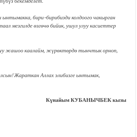
түбүз бекемделет.
 ынтымакка, бири-бирибизди колдоого чакырган
аал мезгилде өзгөчө бийик, ушул улуу касиеттер
луу жашоо каалайм, жүрөктөрдө тынчтык орноп,
лсын!
Жараткан Аллах элибизге ынтымак,
Күнайым КУБАНЫЧБЕК кызы