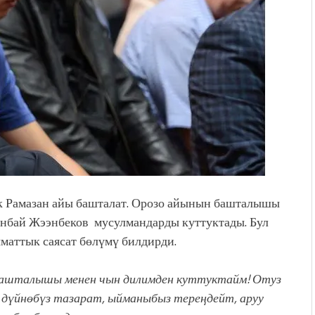
к Рамазан айы башталат. Орозо айынын башталышы
онбай Жээнбеков мусулмандарды куттуктады. Бул
маттык саясат бөлүмү билдирди.
ашталышы менен чын дилимден куттуктайм! Отуз
л дүйнөбүз тазарат, ыйманыбыз тереңдейт, аруу