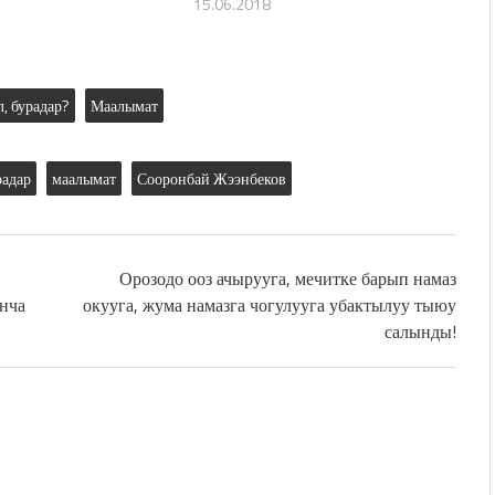
15.06.2018
, бурадар?
Маалымат
радар
маалымат
Сооронбай Жээнбеков
Орозодо ооз ачырууга, мечитке барып намаз
нча
окууга, жума намазга чогулууга убактылуу тыюу
салынды!