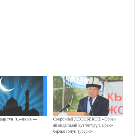
дыр түн, 15-июнь —
Сооронбай ЖЭЭНБЕКОВ: «Орозо
айындагыдай кут төгүлүп, ырыс-
береке толуп турсун!»