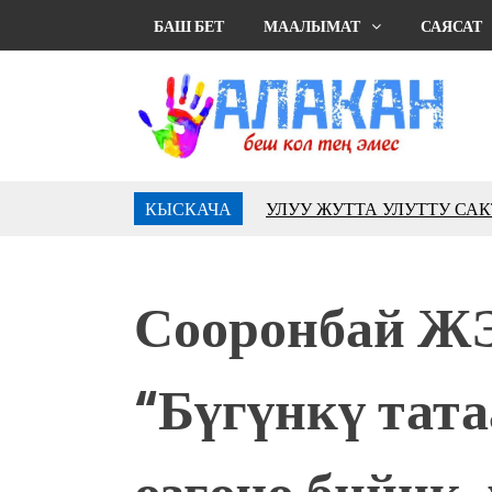
БАШ БЕТ
МААЛЫМАТ
САЯСАТ
КЫСКАЧА
УЛУУ ЖУТТА УЛУТТУ СА
АБДРАХМАНОВ
10 000 гостей насладились 
музыкальных фонтанов в Roya
Сооронбай 
Аида САЛЯНОВА: "Кыргыз ш
президенти болуп шайланыш
жоопкерчилик!"
“Бүгүнкү тата
Садыр ЖАПАРОВ: “Айтматов
үчүн, улуу көч уланышы үчүн 
“Китепкана түнγ-2026”: Пси
өзгөчө бийик,
менен жолугушууга келиңиз! 