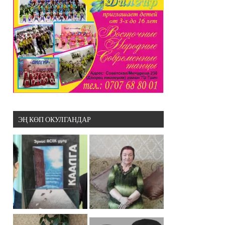
ЭҢ КӨП ОКУЛГАНДАР