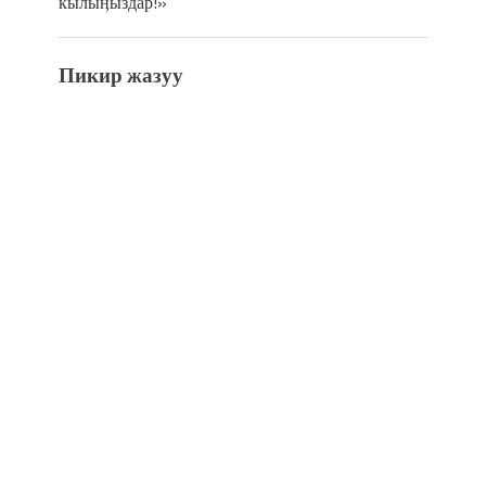
кылыӊыздар!»
Пикир жазуу