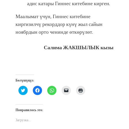
адис катары Гиннес китебине кирген.
Маалымат
ү
чүн,
Гиннес китебине
киргизил
чү
рекорддор күнү жыл сайын
ноябрдын орто ченинде өткөрүлөт.
Салима ЖАКШЫЛЫК кызы
Бөлүшүңүз:
Нажмите,
Нажмите,
Нажмите,
Послать
Нажмите
чтобы
чтобы
чтобы
ссылку
для
поделиться
открыть
поделиться
другу
печати
на
на
в
по
(Открывается
Twitter
Facebook
WhatsApp
электронной
в
(Открывается
(Открывается
(Открывается
почте
новом
Понравилось это:
в
в
в
(Открывается
окне)
новом
новом
новом
в
окне)
окне)
окне)
новом
Загрузка...
окне)