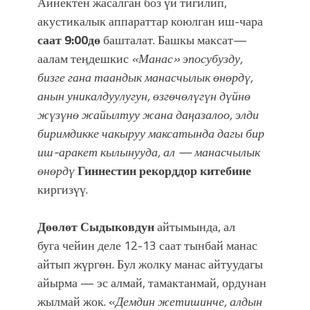
Айнектен жасалган боз үй тигилип,
болмок”
акустикалык аппараттар коюлган иш-чара
саат 9:00дө
башталат. Башкы максат—
аалам теӊдешкис
«Манас» эпосубузду,
бизге гана таандык манасчылык өнөрдү,
анын уникалдуулугун, өзгөчөлүгүн дүйнө
жүзүнө жайылтуу жана даңазалоо, элди
биримдикке чакыруу максатында дагы бир
иш-аракет кылынууда, ал — манасчылык
өнөрдү
Гиннестин рекорддор китебине
киргизүү.
Дөөлөт Сыдыковдун
айтымында, ал
буга чейин деле 12-13 саат тынбай манас
айтып жүргөн. Бул жолку манас айтуудагы
айырма — эс алмай, тамактанмай, ордунан
жылмай жок. «
Демдин жетишинче, алдын