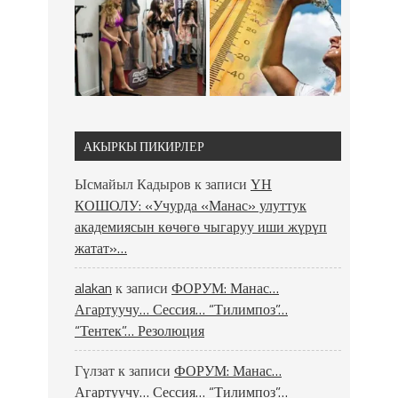
АКЫРКЫ ПИКИРЛЕР
Ысмайыл Кадыров
к записи
ҮН
КОШОЛУ: «Учурда «Манас» улуттук
академиясын көчөгө чыгаруу иши жүрүп
жатат»…
alakan
к записи
ФОРУМ: Манас…
Агартуучу… Сессия… “Тилимпоз”…
“Тентек”… Резолюция
Гүлзат
к записи
ФОРУМ: Манас…
Агартуучу… Сессия… “Тилимпоз”…