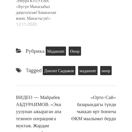
Элнура КУЛУЕВА:
«Бүгүн Манасыбыз
даңкталсын! Башкасын
коюп, Манасты ук!»
12.11.2020
Рубрика
Маданият
Өнөр
Tagged
Дөөлөт Сыдыков
маданият
өнөр
ВИДЕО — Майрабек
«Орто-Сай»
АБДУРАИМОВ: «Эки
базарындагы түндө
уулунан ажыраган апа
чыккан өрт боюнча
тезинен операцияга
ӨКМ маалымат берди
муктаж. Жардам