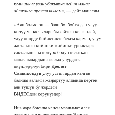
келишинче узак убакытка чейин манас
айтканга аракет кылам
«, — дейт манасчы.
«Аян болмоюн — баян болбойт» деп улуу-
кичүү манасчыларыбыз айтып келгендей,
улуу өнөрдү бийиктикте бекем кармап, улуу
дастандын кийинки-кийинки урпактарга
сакталышына көпүрө болуп келаткан
манасчылардын азыркы учурдагы
өкүлдөрүнүн бири
Дөөлөт
Сыдыковдун
улуу устаттардан калган
баянды ааламга жаӊыртуу алдында көргөн
аян түшүн бу жердеги
ВИДЕО
дон көрүӊүздөр!
Иш-чара боюнча кенен маалымат алам
десеӊиз, анын уюштуруучусу Элнура