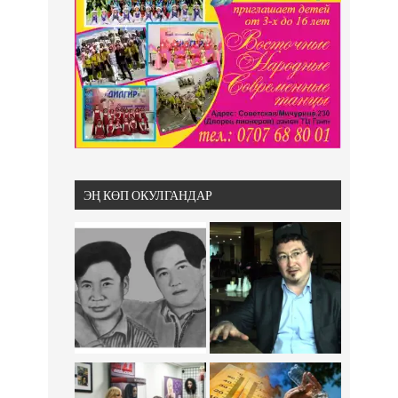
ЭҢ КӨП ОКУЛГАНДАР