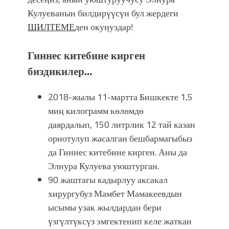
Кулуеванын билдирүүсүн бул жердеги
ШИЛТЕМЕ
ден окуӊуздар!
Гиннес китебине кирген
биздикилер…
2018-жылы 11-мартта
Бишкекте 1,5
миң килограмм көлөмдө
даярдалып, 150 литрлик 12 тай казан
орнотулуп жасалган бешбармагыбыз
да
Гиннес китебине кирген. Аны да
Элнура Кулуева уюштурган.
90 жаштагы кадырлуу аксакал
хирургубуз Мамбет Мамакеевдын
ысымы узак жылдардан бери
үзгүлтүксүз эмгектенип келе жаткан