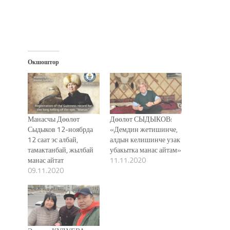
Окшоштор
Манасчы Дөөлөт
Дөөлөт СЫДЫКОВ:
Сыдыков 12-ноябрда
«Демдин жетишинче,
12 саат эс албай,
алдын келишинче узак
тамактанбай, жылбай
убакытка манас айтам»
манас айтат
11.11.2020
09.11.2020