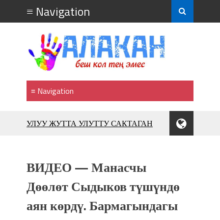
УЛУУ ЖУТТА УЛУТТУ САКТАГАН
ЖУСУП АБДРАХМАНОВ
10 000 гостей насладились
впечатляющим шоу музыкальных
ВИДЕО — Манасчы
фонтанов в Royal Central Park
Аида САЛЯНОВА: "Кыргыз шахмат
Дөөлөт Сыдыков түшүндө
союзунун президенти болуп
шайланышым сыймык жана чоң
аян көрдү. Бармагындагы
жоопкерчилик!"