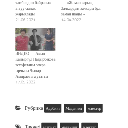
элибиздин байрагы»
— «Жаман сары»,
аттуу сынак
Залкардын залкары бул,
жарыялады
заман шаңы!»
21.06.2021
14.04.2022
ВИДЕО — Акын
Кайыргүл Надырбекова
эстафетаны опера
ырчысы Чынар
Амираевага узатты
17.05.2022
Рубрика
Адабият
Маданият
маектер
Tagged
адабият
маданият
маектер