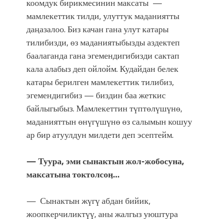
коомдук бирикмесинин максаты —
мамлекеттик тилди, улуттук маданиятты
даңазалоо. Биз качан гана улут катары
тилибизди, өз маданиятыбызды аздектеп
баалаганда гана эгемендигибизди сактап
кала алабыз деп ойлойм. Кудайдан белек
катары берилген мамлекеттик тилибиз,
эгемендигибиз — биздин баа жеткис
байлыгыбыз. Мамлекеттин түптөлүшүнө,
маданияттын өнүгүшүнө өз салымын кошуу
ар бир атуулдун милдети деп эсептейм.
— Туура, эми сынактын жол-жобосуна,
максатына токтолсоӊ…
— Сынактын жүгү абдан бийик,
жоопкерчиликтүү, аны жалгыз уюштура