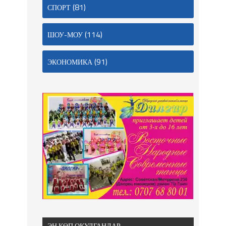
(81)
СПОРТ
(114)
ШОУ-МОУ
(91)
ЭКОНОМИКА
ЭҢ КӨП ОКУЛГАНДАР