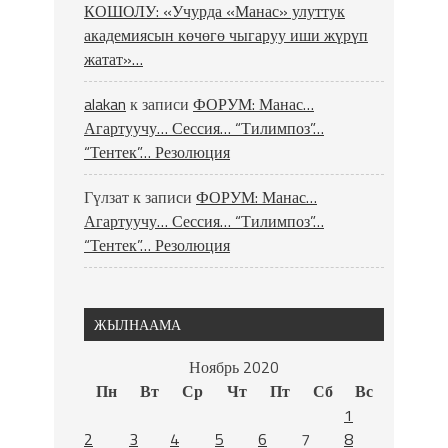
КОШОЛУ: «Учурда «Манас» улуттук
академиясын көчөгө чыгаруу иши жүрүп
жатат»…
alakan
к записи
ФОРУМ: Манас…
Агартуучу… Сессия… “Тилимпоз”…
“Тентек”… Резолюция
Гүлзат
к записи
ФОРУМ: Манас…
Агартуучу… Сессия… “Тилимпоз”…
“Тентек”… Резолюция
ЖЫЛНААМА
Ноябрь 2020
Пн
Вт
Ср
Чт
Пт
Сб
Вс
1
2
3
4
5
6
7
8