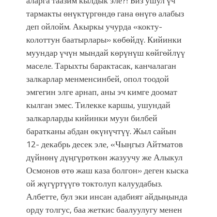
аларга таазим кылдык эле?! Биз ушул үч
тармакты өнүктүргөндө гана өнүгө алабыз
деп ойлойм. Акыркы учурда «кокту-
колоттун баатырлары» көбөйдү. Кийинки
муундар үчүн мындай көрүнүш көйгөйлүү
маселе. Тарыхты барактасак, канчалаган
залкарлар менменсинбей, опол тоодой
эмгегин элге арнап, аны эч кимге доомат
кылган эмес. Тилекке каршы, ушундай
залкарларды кийинки муун билбей
баратканы абдан өкүнүчтүү. Жыл сайын
12- декабрь десек эле, «Чыӊгыз Айтматов
дүйнөнү дүңгүрөткөн жазуучу же Алыкул
Осмонов өтө жаш каза болгон» деген кыска
ой жүгүртүүгө токтолуп калуудабыз.
Албетте, бул эки инсан адабият айдыңында
орду толгус, баа жеткис баалуулугу менен