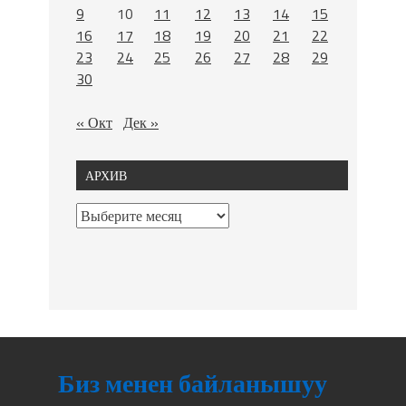
9
10
11
12
13
14
15
16
17
18
19
20
21
22
23
24
25
26
27
28
29
30
« Окт
Дек »
АРХИВ
Биз менен байланышуу