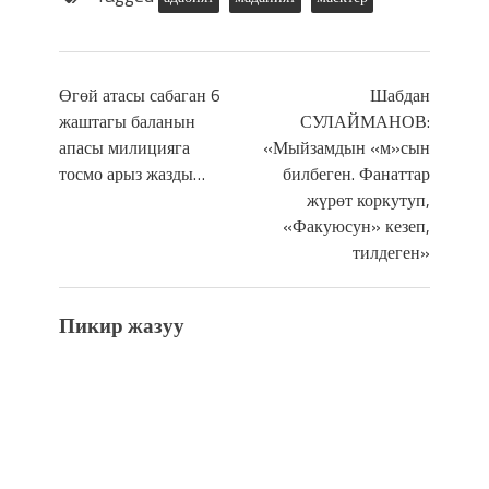
Өгөй атасы сабаган 6
Шабдан
жаштагы баланын
СУЛАЙМАНОВ:
апасы милицияга
«Мыйзамдын «м»сын
тосмо арыз жазды…
билбеген. Фанаттар
жүрөт коркутуп,
«Факуюсун» кезеп,
тилдеген»
Пикир жазуу