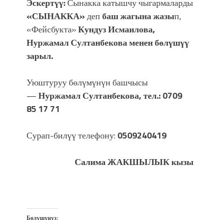
Эскертүү:
Сынакка катышчу чыгармаларды
«СЫНАККА»
деп
баш жагына жазы
п,
«Фейсбукта»
Кундуз Исмаилова,
Нуржамал Султанбекова менен бөлүшүү
зарыл.
Уюштуруу бөлүмүнүн башчысы
—
Нуржамал Султанбекова, тел.:
0709
85 17 71
Сурап-билүү телефону:
0509240419
Салима ЖАКШЫЛЫК кызы
Бөлүшүңүз: