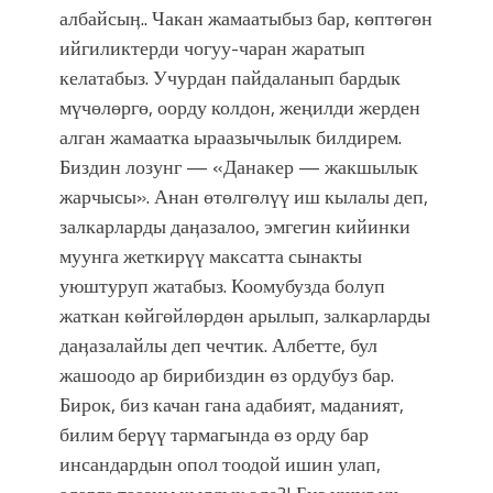
албайсыӊ.. Чакан жамаатыбыз бар, көптөгөн
ийгиликтерди чогуу-чаран жаратып
келатабыз. Учурдан пайдаланып бардык
мүчөлөргө, оорду колдон, жеңилди жерден
алган жамаатка ыраазычылык билдирем.
Биздин лозунг — «Данакер — жакшылык
жарчысы». Анан өтөлгөлүү иш кылалы деп,
залкарларды даӊазалоо, эмгегин кийинки
муунга жеткирүү максатта сынакты
уюштуруп жатабыз. Коомубузда болуп
жаткан көйгөйлөрдөн арылып, залкарларды
даӊазалайлы деп чечтик. Албетте, бул
жашоодо ар бирибиздин өз ордубуз бар.
Бирок, биз качан гана адабият, маданият,
билим берүү тармагында өз орду бар
инсандардын опол тоодой ишин улап,