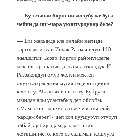
— Бул сынак биринчи жолубу же буга
чейин да иш-чара уюштурдуӊар беле?
— Биз жакында эле онлайн негизде
тарыхый инсан Исхак Раззаковдун 110
жылдыгын Базар-Коргон районундагы
мектептер арасында сынак өткөрдүк. И.
Раззаковдун өмүр жолун мектеп
окуучулары жана мугалимдери сценка
коюшту. Абдан жакшы өттү. Буйруса,
мындан ары улантабыз деп ойлойм.
«Мамлекет эмне кылат же мага кандай
жардам берет?» деп кол куушуруп отуруп
албай, ар бир адам дараметинин
жетишинче, өлкөгө өз салымын кошууга