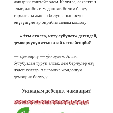
чакырык таштайт элем. Келгиле, саясаттан
алыс, адибият, маданият, билим берүү
тармагына жакын болуп, анын өсүп-
өнүгүшүнө ар бирибиз салым кошолу!
— «Аты аталса, куту сүйүнөт» дегендей,
демөөрчүнүн атын атай кетпейсиӊби?
— Демөөрчү — үй-бүлөм. Алгач
бутубуздан туруп алсак, дем берчүлөр өзү
издеп келээр. Азырынча жолдошум
демөөрчү болууда.
Укпадым дебеӊиз, чамдаӊыз!