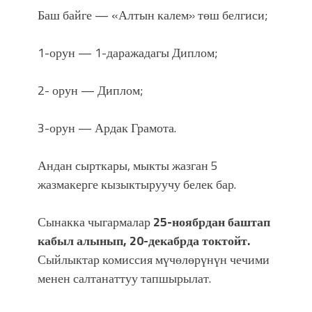
Баш байге — «Алтын калем» төш белгиси;
1-орун — 1-даражадагы Диплом;
2- орун — Диплом;
3-орун — Ардак Грамота.
Андан сырткары, мыкты жазган 5
жазмакерге кызыктыруучу белек бар.
Сынакка чыгармалар
25-ноябрдан баштап
кабыл алынып, 20-декабрда токтойт.
Сыйлыктар комиссия мүчөлөрүнүн чечими
менен салтанаттуу тапшырылат.