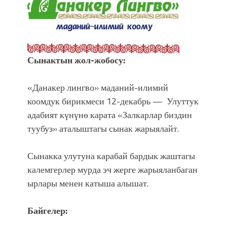
Сынактын жол-жобосу:
«Данакер лингво» маданий-илимий
коомдук бирикмеси 12-декабрь — Улуттук
адабият күнүнө карата «Залкарлар биздин
туубуз» аталыштагы сынак жарыялайт.
Сынакка улутуна карабай бардык жаштагы
калемгерлер мурда эч жерге жарыяланбаган
ырлары менен катыша алышат.
Байгелер: