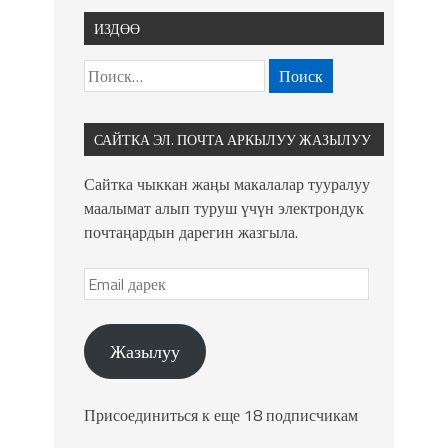
ИЗДӨӨ
САЙТКА ЭЛ. ПОЧТА АРКЫЛУУ ЖАЗЫЛУУ
Сайтка чыккан жаңы макалалар тууралуу
маалымат алып туруш үчүн электрондук
почтаңардын дарегин жазгыла.
Жазылуу
Присоединиться к еще 18 подписчикам