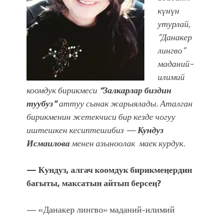
УЛУУ ЖУТТА УЛУТТУ САКТАГАН
күнүн
ЖУСУП АБДРАХМАНОВ
утурлай,
“Данакер
лингво”
маданий-
илимий
коомдук бирикмеси
“Залкарлар биздин
туубуз”
аттуу сынак жарыялады. Аталган
бирикменин жетекчиси бир кезде чогуу
иштешкен кесиптешибиз —
Кундуз
Исмаилова
менен азыноолак маек курдук.
— Кундуз, алгач коомдук бирикмеӊердин
багыты, максатын айтып берсеӊ?
— «Данакер лингво» маданий-илимий