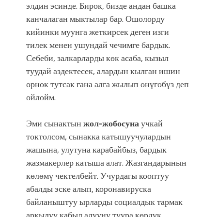
элдин эсинде. Бирок, бизде андан башка
канчалаган мыктылар бар. Ошолорду
кийинки муунга жеткирсек деген изги
тилек менен ушундай чечимге бардык.
Себеби, залкарларды көк асаба, кызыл
туудай аздектесек, алардын кылган ишин
өрнөк тутсак гана алга жылып өнүгөбүз деп
ойлойм.
Эми сынактын
жол-жобосуна
учкай
токтолсом, сынакка катышуучулардын
жашына, улутуна карабайбыз, бардык
жазмакерлер катыша алат. Жазгандарынын
көлөмү чектелбейт. Учурдагы кооптуу
абалды эске алып, коронавируска
байланыштуу ырларды социалдык тармак
аркылуу кабыл алууну туура көрдүк.