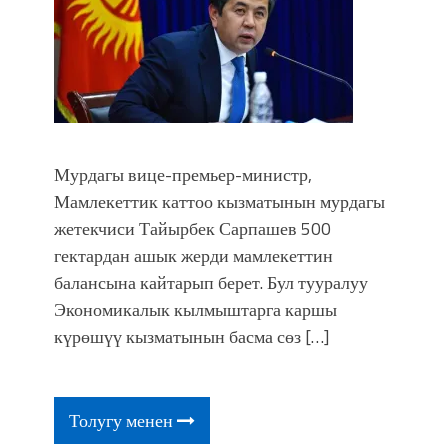
Мурдагы вице-премьер-министр,
Мамлекеттик каттоо кызматынын мурдагы
жетекчиси Тайырбек Сарпашев 500
гектардан ашык жерди мамлекеттин
балансына кайтарып берет. Бул тууралуу
Экономикалык кылмыштарга каршы
күрөшүү кызматынын басма сөз […]
Толугу менен