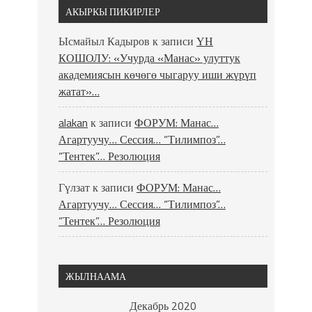
АКЫРКЫ ПИКИРЛЕР
Ысмайыл Кадыров
к записи
ҮН
КОШОЛУ: «Учурда «Манас» улуттук
академиясын көчөгө чыгаруу иши жүрүп
жатат»…
alakan
к записи
ФОРУМ: Манас…
Агартуучу… Сессия… “Тилимпоз”…
“Тентек”… Резолюция
Гүлзат
к записи
ФОРУМ: Манас…
Агартуучу… Сессия… “Тилимпоз”…
“Тентек”… Резолюция
ЖЫЛНААМА
Декабрь 2020