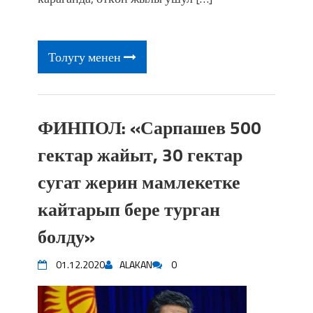
фонтанды көрүү үчүн Royal Central
Park'ка 30 миң адам чогулду
Толугу менен
ФИНПОЛ: «Сарпашев 500
гектар жайыт, 30 гектар
сугат жерин мамлекетке
кайтарып бере турган
болду»
01.12.2020
ALAKAN
0