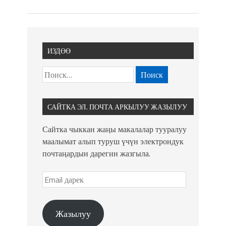
ИЗДӨӨ
САЙТКА ЭЛ. ПОЧТА АРКЫЛУУ ЖАЗЫЛУУ
Сайтка чыккан жаңы макалалар тууралуу
маалымат алып туруш үчүн электрондук
почтаңардын дарегин жазгыла.
Жазылуу