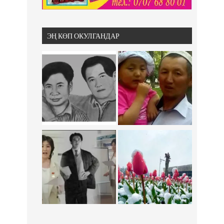
ЭҢ КӨП ОКУЛГАНДАР