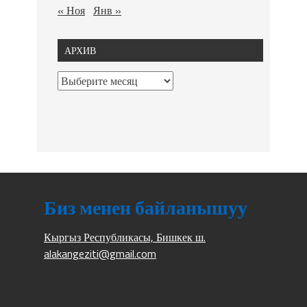
« Ноя
Янв »
АРХИВ
Биз менен байланышуу
Кыргыз Республикасы, Бишкек ш.
alakangeziti@gmail.com