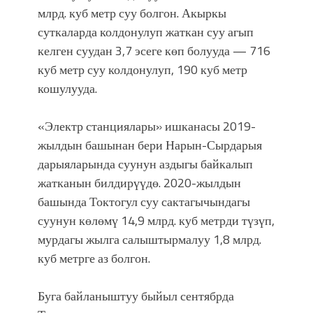
УЛУУ ЖУТТА УЛУТТУ САКТАГАН
млрд. куб метр суу болгон. Акыркы
ЖУСУП АБДРАХМАНОВ
суткаларда колдонулуп жаткан суу агып
келген суудан 3,7 эсеге көп болууда — 716
куб метр суу колдонулуп, 190 куб метр
кошулууда.
«Электр станциялары» ишканасы 2019-
жылдын башынан бери Нарын-Сырдарыя
дарыяларында суунун аздыгы байкалып
жатканын билдирүүдө. 2020-жылдын
башында Токтогул суу сактагычындагы
суунун көлөмү 14,9 млрд. куб метрди түзүп,
мурдагы жылга салыштырмалуу 1,8 млрд.
куб метрге аз болгон.
Буга байланыштуу быйыл сентябрда