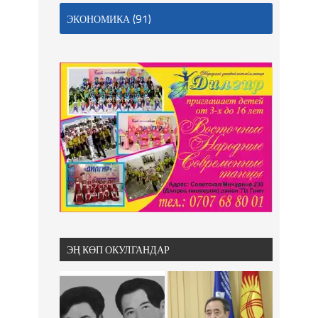
(91)
ЭКОНОМИКА
ЭҢ КӨП ОКУЛГАНДАР