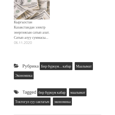
Кыргызстан
Казакстандан электр
энергиясын сатып алат.
Сатып алуу суммасы…
06.11.2020
Рубрика
Бир бүркүм… кабар
Маалымат
Экономика
Tagged
бир бүркүм кабар
маалымат
Токтогул суу сактагыч
экономика