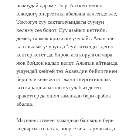
чыкчудай дарамет бар. Анткен менен
өлкөдөгү энергетика абалына келгенде эле,
Токтогул суу сактагычындагы суунун
көлөмү сөз болот. Суу азайып кеттиби,
демек, тармак кризиске учурайт. Анан эле
каатчылык учурунда “суу сатылды” деген
кептер кетет да, бирок, ага көрүлгөн чара
жок бойдон калып келет. Ачыгын айтканда,
ушундай көйгөй тээ Акаевдин бийлигинен
бери эле келе жатат жана энергетикалык
көз карандылыктан кутулабыз деген
аракеттер да ошол замандан бери арабөк
абалда.
Маселен, эгемен замандын башынан бери
сыдыргыга салсак, энергетика тармагында