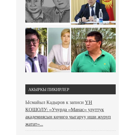
АКЫРКЫ ПИКИРЛЕР
Ысмайыл Кадыров
к записи
ҮН
КОШОЛУ: «Учурда «Манас» улуттук
академиясын көчөгө чыгаруу иши жүрүп
жатат»…