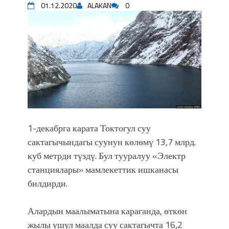
01.12.2020
ALAKAN
0
уланышы үчүн журнал сөзсүз керек!”
“Китепкана түнγ-2026”: Психолог
Мээрим Мураталиева менен
жолугушууга келиңиз! (Дарек. Видео)
Латын арибиндеги “Чабуул”... “Ала-
Тоо” журналынын тарыхы жана
редакторлору... (Тизме. Видео)
“КАРА КЕМПИР”: ҮМҮТТҮН
ТҮБӨЛҮК СИМВОЛУ
Кыргызстандагы эң ири музыкалуу
1-декабрга карата Токтогул суу
фонтанды көрүү үчүн Royal Central
сактагычындагы суунун көлөмү 13,7 млрд.
Park'ка 30 миң адам чогулду
куб метрди түздү. Бул тууралуу «Электр
Фестиваль Symphony of Water & Light
станциялары» мамлекеттик ишканасы
собрал более 20 тысяч гостей
Жыргалбек КАСАБОЛОТОВ:
билдирди.
“Уңгужол” темадагы тегерек столго
атка минерлер дагы катышса жакшы
Алардын маалыматына караганда, өткөн
болмок”
жылы ушул маалда суу сактагычта 16,2