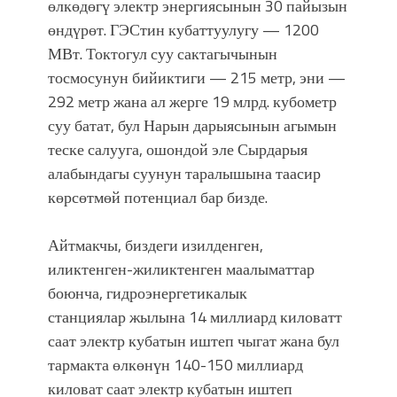
өлкөдөгү электр энергиясынын 30 пайызын
өндүрөт. ГЭСтин кубаттуулугу — 1200
МВт. Токтогул суу сактагычынын
тосмосунун бийиктиги — 215 метр, эни —
292 метр жана ал жерге 19 млрд. кубометр
суу батат, бул Нарын дарыясынын агымын
теске салууга, ошондой эле Сырдарыя
алабындагы суунун таралышына таасир
көрсөтмөй потенциал бар бизде.
Айтмакчы, биздеги изилденген,
иликтенген-жиликтенген маалыматтар
боюнча, гидроэнергетикалык
станциялар жылына 14 миллиард киловатт
саат электр кубатын иштеп чыгат жана бул
тармакта өлкөнүн 140-150 миллиард
киловат саат электр кубатын иштеп