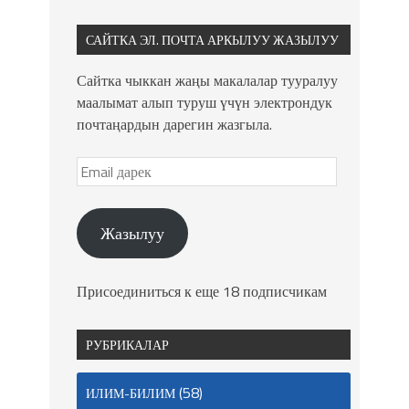
САЙТКА ЭЛ. ПОЧТА АРКЫЛУУ ЖАЗЫЛУУ
Сайтка чыккан жаңы макалалар тууралуу
маалымат алып туруш үчүн электрондук
почтаңардын дарегин жазгыла.
Жазылуу
Присоединиться к еще 18 подписчикам
РУБРИКАЛАР
(58)
ИЛИМ-БИЛИМ