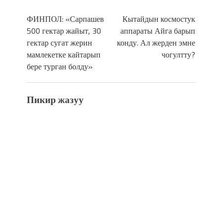
ФИНПОЛ: «Сарпашев
Кытайдын космостук
500 гектар жайыт, 30
аппараты Айга барып
гектар сугат жерин
конду. Ал жерден эмне
мамлекетке кайтарып
чогултту?
бере турган болду»
Пикир жазуу