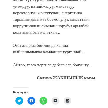
үнөмдүү, натыйжалуу, максаттуу
керектөөнүн жоктугунан, энергетика
тармагындагы көз боемочулук саясаттын,
коррупциянын айынан шорубуз арылбай
келатканыбыз келаткан…
Эми азыркы бийлик да кыйла
кыйынчылыкка камданып тургандай…
Айтор, тезек тергиле дебесе эле болушту…
Салима ЖАКШЫЛЫК кызы
Бөлүшүңүз:
Нажмите,
Нажмите,
Нажмите,
Послать
Нажмите
чтобы
чтобы
чтобы
ссылку
для
поделиться
открыть
поделиться
другу
печати