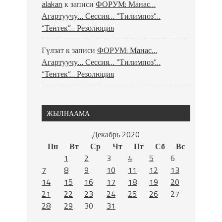
alakan
к записи
ФОРУМ: Манас…
Агартуучу… Сессия… “Тилимпоз”…
“Тентек”… Резолюция
Гүлзат
к записи
ФОРУМ: Манас…
Агартуучу… Сессия… “Тилимпоз”…
“Тентек”… Резолюция
ЖЫЛНААМА
Декабрь 2020
Пн
Вт
Ср
Чт
Пт
Сб
Вс
1
2
3
4
5
6
7
8
9
10
11
12
13
14
15
16
17
18
19
20
21
22
23
24
25
26
27
28
29
30
31