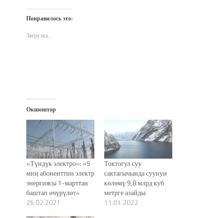
на
на
в
по
(Открывается
Twitter
Facebook
WhatsApp
электронной
в
(Открывается
(Открывается
(Открывается
почте
новом
Понравилось это:
в
в
в
(Открывается
окне)
новом
новом
новом
в
окне)
окне)
окне)
новом
Загрузка...
окне)
Окшоштор
«Түндүк электро»: «5
Токтогул суу
миң абоненттин электр
сактагычында суунун
энергиясы 1-марттан
көлөмү 9,8 млрд куб
баштап өчүрүлөт»
метрге азайды
26.02.2021
11.01.2022