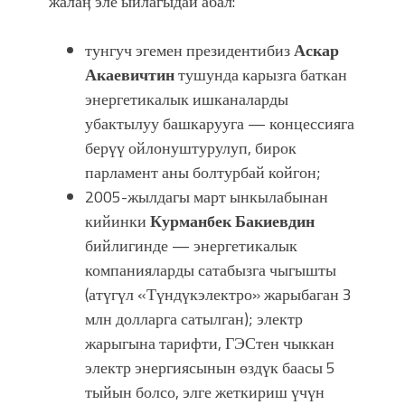
жалаӊ эле ыйлагыдай абал:
тунгуч эгемен президентибиз
Аскар
Акаевичтин
тушунда карызга баткан
энергетикалык ишканаларды
убактылуу башкарууга — концессияга
берүү ойлонуштурулуп, бирок
парламент аны болтурбай койгон;
2005-жылдагы март ынкылабынан
кийинки
Курманбек Бакиевдин
бийлигинде — энергетикалык
компанияларды сатабызга чыгышты
(атүгүл «Түндүкэлектро» жарыбаган 3
млн долларга сатылган); электр
жарыгына тарифти, ГЭСтен чыккан
электр энергиясынын өздүк баасы 5
тыйын болсо, элге жеткириш үчүн