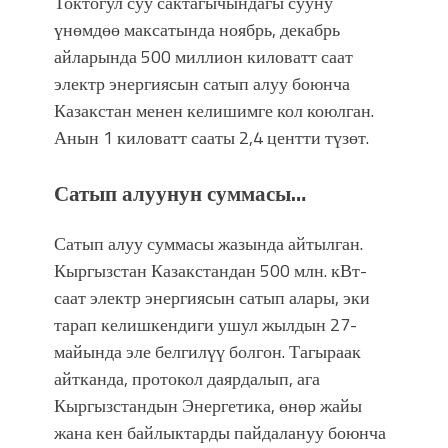
Токтогул суу сактагычындагы сууну
үнөмдөө максатында ноябрь, декабрь
айларында 500 миллион киловатт саат
электр энергиясын сатып алуу боюнча
Казакстан менен келишимге кол коюлган.
Анын 1 киловатт сааты 2,4 центти түзөт.
Сатып алуунун суммасы…
Сатып алуу суммасы жазында айтылган.
Кыргызстан Казакстандан 500 млн. кВт-
саат электр энергиясын сатып алары, эки
тарап келишкендиги ушул жылдын 27-
майында эле белгилүү болгон. Тагыраак
айтканда, протокол даярдалып, ага
Кыргызстандын Энергетика, өнөр жайы
жана кен байлыктарды пайдалануу боюнча