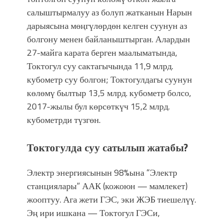
салыштырмалуу аз болуп жатканын Нарын
дарыясына мөңгүлөрдөн келген суунун аз
болгону менен байланыштырган. Алардын
27-майга карата берген маалыматында,
Токтогул суу сактагычында 11,9 млрд.
кубометр суу болгон; Токтогулдагы суунун
көлөмү былтыр 13,5 млрд. кубометр болсо,
2017-жылы бул көрсөткүч 15,2 млрд.
кубометрди түзгөн.
Токтогулда суу сатылып жатабы?
Электр энергиясынын 98%ына “Электр
станциялары” ААК (кожоюн — мамлекет)
жооптуу. Ага жети ГЭС, эки ЖЭБ тиешелүү.
Эң ири ишкана — Токтогул ГЭСи,