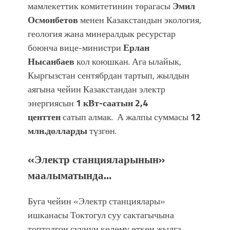
мамлекеттик комитетинин төрагасы
Эмил
Осмонбетов
менен Казакстандын экология,
геология жана минералдык ресурстар
боюнча вице-министри
Ерлан
Нысанбаев
кол коюшкан. Ага ылайык,
Кыргызстан сентябрдан тартып, жылдын
аягына чейин Казакстандан электр
энергиясын
1 кВт-саатын 2,4
центтен
сатып алмак. А жалпы суммасы
12
млн.
долларды
түзгөн.
«Электр станцияларынын»
маалыматында…
Буга чейин «Электр станциялары»
ишканасы Токтогул суу сактагычына
топтолгон суунун көлөмү өткөн жылга