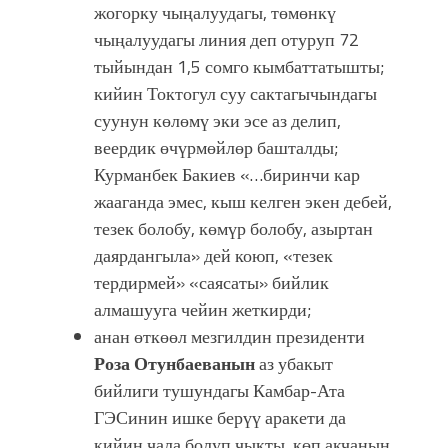
жогорку чыңалуудагы, төмөнкү
чыңалуудагы линия деп отуруп 72
тыйындан 1,5 сомго кымбаттатышты;
кийин Токтогул суу сактагычындагы
суунун көлөмү эки эсе аз делип,
веердик өчүрмөйлөр башталды;
Курманбек Бакиев «…биринчи кар
жааганда эмес, кыш келген экен дебей,
тезек болобу, көмүр болобу, азыртан
даярдангыла» дей коюп, «тезек
тердирмей» «саясаты» бийлик
алмашууга чейин жеткирди;
анан өткөөл мезгилдин президенти
Роза Отунбаеванын
аз убакыт
бийлиги тушундагы Камбар-Ата
ГЭСинин ишке берүү аракети да
кийин чала болуп чыкты, көп акчанын