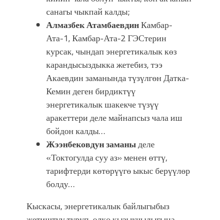
санагы чыкпай калды;
Алмазбек Атамбаевдин
Камбар-
Ата-1, Камбар-Ата-2 ГЭСтерин
курсак, чындап энергетикалык көз
карандысыздыкка жетебиз, тээ
Акаевдин заманында түзүлгөн Датка-
Кемин деген бирдиктүү
энергетикалык шакекче түзүү
аракеттери деле майнапсыз чала иш
бойдон калды…
Жээнбековдун заманы
деле
«Токтогулда суу аз» менен өттү,
тарифтерди көтөрүүгө ыкыс берүүлөр
болду…
Кыскасы, энергетикалык байлыгыбыз
жетиштүү туруп, өлкө кызыкчылыгына