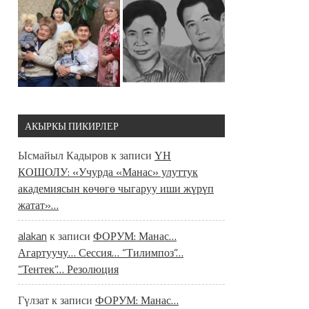
АКЫРКЫ ПИКИРЛЕР
Ысмайыл Кадыров
к записи
ҮН
КОШОЛУ: «Учурда «Манас» улуттук
академиясын көчөгө чыгаруу иши жүрүп
жатат»…
alakan
к записи
ФОРУМ: Манас…
Агартуучу… Сессия… “Тилимпоз”…
“Тентек”… Резолюция
Гүлзат
к записи
ФОРУМ: Манас…