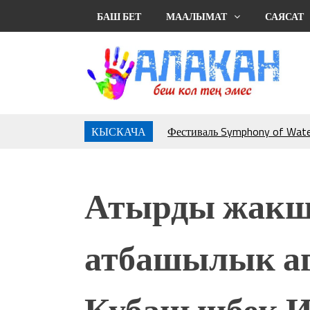
БАШ БЕТ
МААЛЫМАТ
САЯСАТ
КЫСКАЧА
Фестиваль Symphony of Water
тысяч гостей
Жыргалбек КАСАБОЛОТОВ: “
тегерек столго атка минерле
Атырды жакш
болмок”
УЛУУ ЖУТТА УЛУТТУ СА
АБДРАХМАНОВ
атбашылык аг
10 000 гостей насладились 
музыкальных фонтанов в Roya
Аида САЛЯНОВА: "Кыргыз ш
Кубанычбек 
президенти болуп шайланыш