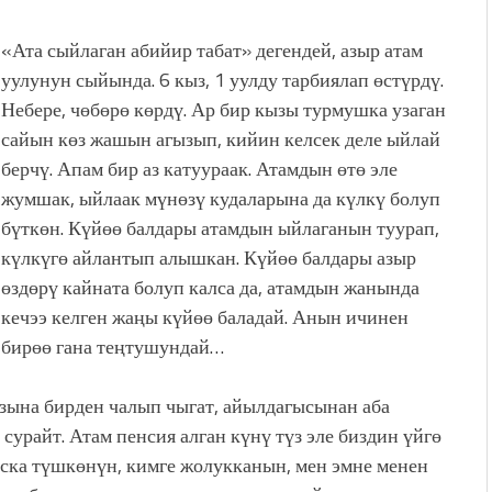
«Ата сыйлаган абийир табат» дегендей, азыр атам
уулунун сыйында. 6 кыз, 1 уулду тарбиялап өстүрдү.
Небере, чөбөрө көрдү. Ар бир кызы турмушка узаган
сайын көз жашын агызып, кийин келсек деле ыйлай
берчү. Апам бир аз катуураак. Атамдын өтө эле
жумшак, ыйлаак мүнөзү кудаларына да күлкү болуп
бүткөн. Күйөө балдары атамдын ыйлаганын туурап,
күлкүгө айлантып алышкан. Күйөө балдары азыр
өздөрү кайната болуп калса да, атамдын жанында
кечээ келген жаңы күйөө баладай. Анын ичинен
бирөө гана теңтушундай…
ызына бирден чалып чыгат, айылдагысынан аба
урайт. Атам пенсия алган күнү түз эле биздин үйгө
уска түшкөнүн, кимге жолукканын, мен эмне менен