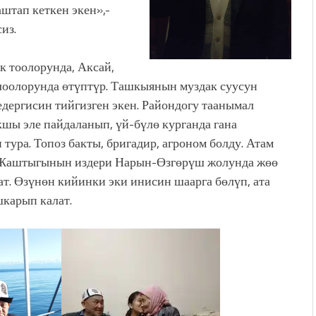
аштап кеткен экен»,-
из.
 тоолорунда, Аксай,
лоолорунда өтүптүр. Ташкыянын муздак суусун
кедергисин тийгизген экен. Райондогу таанымал
шы эле пайдаланып, үй-бүлө курганда гана
 тура. Топоз бакты, бригадир, агроном болду. Атам
т. Жаштыгынын издери Нарын-Өзгөрүш жолунда жөө
ат. Өзүнөн кийинки эки инисин шаарга бөлүп, ата
шкарып калат.