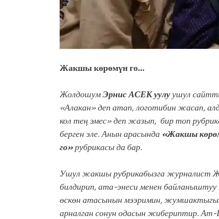
Жакшы көрөмүн го…
Жолдошум
Эрнис АСЕК уулу
ушул сайтты
«Алакан» деп атап, логотибин жасап, а
кол теӊ
эмес» деп жазып, бир топ рубрик
берген эле. Анын арасында
«Жакшы көрө
го»
рубрикасы да бар.
Ушул жакшы рубрикабызга журналист Жа
билдирип, ата-энеси менен байланыштуу
өскөн
атасынын мээримин, жумшактыгын
арналган сонун одасын жибериптир. Ат-