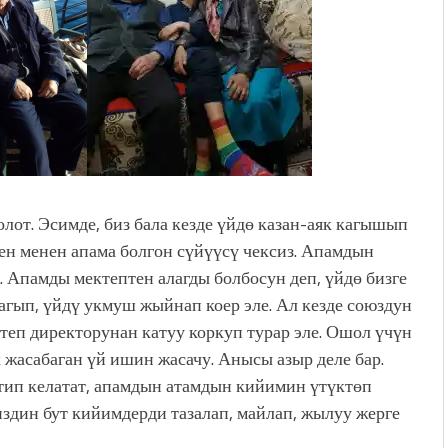
лот. Эсимде, биз бала кезде үйдө казан-аяк кагышып
кен менен апама болгон сүйүүсү чексиз. Апамдын
 Апамды мектептен алагды болбосун деп, үйдө бизге
жагып, үйдү укмуш жыйнап коер эле. Ал кезде союздун
теп директорунан катуу коркуп турар эле. Ошол үчүн
к жасабаган үй ишин жасачу. Анысы азыр деле бар.
тип келатат, апамдын атамдын кийимин үтүктөп
издин бут кийимдерди тазалап, майлап, жылуу жерге