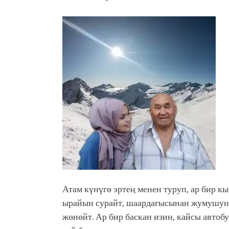
Атам күнүгө эртең менен туруп, ар бир к
ырайын сурайт, шаардагысынан жумушун с
жөнөйт. Ар бир баскан изин, кайсы автоб