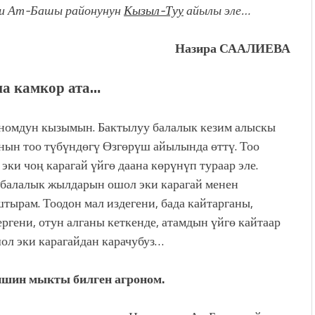
ни Ат-Башы районунун
Кызыл-Туу
айылы эле…
Назира СААЛИЕВА
а камкор ата…
номдун кызымын. Бактылуу балалык кезим алыскы
ын тоо түбүндөгү Өзгөрүш айылында өттү. Тоо
эки чоң карагай үйгө даана көрүнүп тураар эле.
балалык жылдарын ошол эки карагай менен
тырам. Тоодон мал издегени, бада кайтарганы,
ергени, отун алганы кеткенде, атамдын үйгө кайтаар
ол эки карагайдан карачубуз…
ишин мыкты билген агроном.