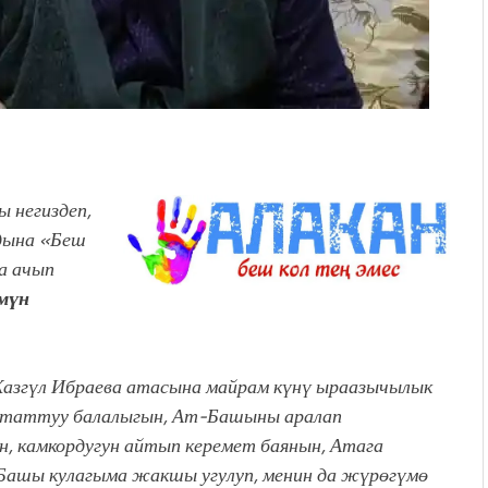
 негиздеп,
лдына «Беш
а ачып
мүн
згүл Ибраева атасына майрам күнү ыраазычылык
 таттуу балалыгын,
Ат-Башыны
аралап
, камкордугун айтып
керемет баянын, Атага
Башы кулагыма жакшы угулуп, менин да жүрөгүмө