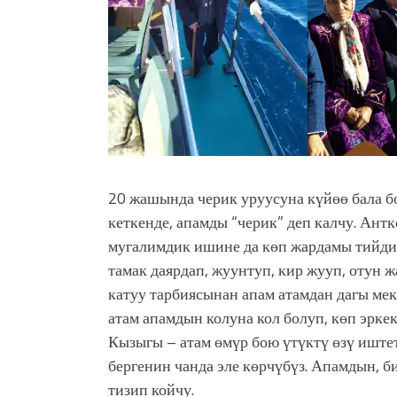
20 жашында черик уруусуна күйөө бала бо
кеткенде, апамды “черик” деп калчу. Ант
мугалимдик ишине да көп жардамы тийди.
тамак даярдап, жуунтуп, кир жууп, отун 
катуу тарбиясынан апам атамдан дагы мек
атам апамдын колуна кол болуп, көп эрке
Кызыгы – атам өмүр бою үтүктү өзү иште
бергенин чанда эле көрчүбүз. Апамдын, б
тизип койчу.