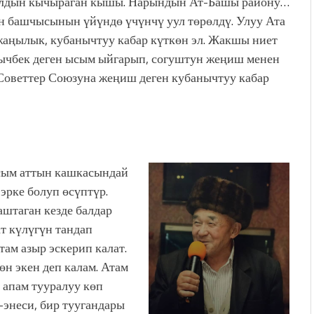
лдын кычыраган кышы. Нарындын Ат-Башы району…
 башчысынын үйүндө үчүнчү уул төрөлдү. Улуу Ата
жаңылык, кубанычтуу кабар күткөн эл. Жакшы ниет
ычбек деген ысым ыйгарып, согуштун жеңиш менен
Советтер Союзуна жеңиш деген кубанычтуу кабар
сым аттын кашкасындай
эрке болуп өсүптүр.
штаган кезде балдар
ат күлүгүн тандап
там азыр эскерип калат.
н экен деп калам. Атам
ң апам тууралуу көп
-энеси, бир туугандары