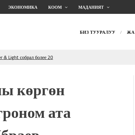
ЭКОНОМИКА
КООМ
МАДАНИЯТ
БИЗ ТУУРАЛУУ
ЖА
 & Light собрал более 20
Уңгужол” темадагы
р дагы катышса жакшы
ы көргөн
КТАГАН ЖУСУП
роном ата
впечатляющим шоу
l Central Park
ахмат союзунун
Ибраев
ым сыймык жана чоң