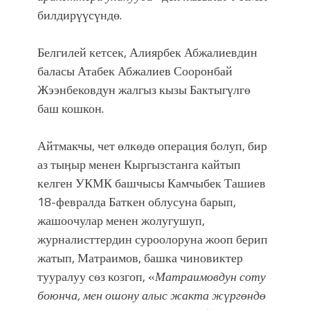
билдирүүсүндө.
Белгилей кетсек, Алиярбек Абжалиевдин
баласы Атабек Абжалиев Сооронбай
Жээнбековдун жалгыз кызы Бактыгүлгө
баш кошкон.
Айтмакчы, чет өлкөдө операция болуп, бир
аз тыӊыр менен Кыргызстанга кайтып
келген УКМК башчысы Камчыбек Ташиев
18-февралда Баткен облусуна барып,
жашоочулар менен жолугушуп,
журналисттердин суроолоруна жооп берип
жатып, Матраимов, башка чиновиктер
тууралуу сөз козгоп, «
Матраимовдун соту
боюнча, мен ошону алыс жакта жүргөндө