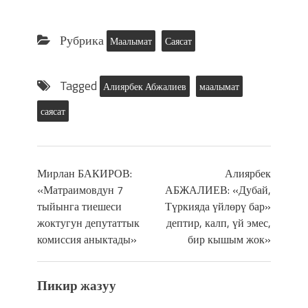
Рубрика
Маалымат
Саясат
Tagged
Алиярбек Абжалиев
маалымат
саясат
Мирлан БАКИРОВ:
Алиярбек
«Матраимовдун 7
АБЖАЛИЕВ: «Дубай,
тыйынга тиешеси
Түркияда үйлөрү бар»
жоктугун депутаттык
дептир, калп, үй эмес,
комиссия аныктады»
бир кышым жок»
Пикир жазуу