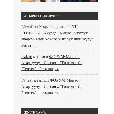
АКЫРКЫ ПИКИРЛЕР
Ысмайыл Кадыров
к записи
ҮН
КОШОЛУ: «Учурда «Манас» улуттук
академиясын көчөгө чыгаруу иши жүрүп
жатат»…
alakan
к записи
ФОРУМ: Манас…
Агартуучу… Сессия… “Тилимпоз”…
“Тентек”… Резолюция
Гүлзат
к записи
ФОРУМ: Манас…
Агартуучу… Сессия… “Тилимпоз”…
“Тентек”… Резолюция
ЖЫЛНААМА