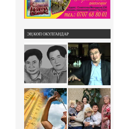
ЭҢ КӨП ОКУЛГАНДАР