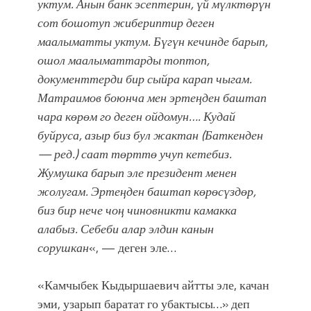
уктум. Анын банк эсептерин, үй мүлктөрүн
сот бошотуп жибериптир деген
маалыматты уктум. Бүгүн кечинде барып,
ошол маалыматтарды топтоп,
документтерди бир сыйра карап чыгам.
Матраимов боюнча мен эртеңден баштап
чара көрөм го деген ойдомун….
Кудай
буйруса, азыр биз бул жактан (Баткенден
— ред.) саат төрттө учуп кетебиз.
Жумушка барып эле президент менен
жолугам. Эртеңден баштап көрөсүздөр,
биз бир нече чоң чиновникти камакка
алабыз. Себеби алар элдин канын
сорушкан
«, — деген эле…
«Камчыбек Кыдыршаевич айтты эле, качан
эми, узарып баратат го убактысы…» деп