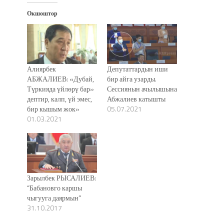
Окшоштор
Алиярбек
Депутаттардын иши
АБЖАЛИЕВ: «Дубай,
бир айга узарды.
Түркияда үйлөрү бар»
Сессиянын ачылышына
дептир, калп, үй эмес,
Абжалиев катышты
бир кышым жок»
05.07.2021
01.03.2021
Зарылбек РЫСАЛИЕВ:
“Бабановго каршы
чыгууга даярмын”
31.10.2017