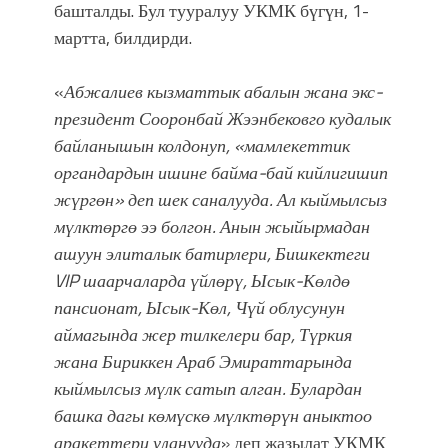
башталды. Бул тууралуу УКМК бүгүн, 1-
болмок”
мартта, билдирди.
«
Абжалиев кызматтык абалын жана экс-
президент Сооронбай Жээнбековго кудалык
байланышын колдонуп, «мамлекеттик
органдардын ишине байма-бай кийлигишип
жүргөн» деп шек саналууда. Ал кыймылсыз
мүлктөргө ээ болгон. Анын жыйырмадан
ашуун элиталык батирлери, Бишкектеги
VIP шаарчаларда үйлөрү, Ысык-Көлдө
пансионат, Ысык-Көл, Чүй облусунун
аймагында жер тилкелери бар, Түркия
жана Бириккен Араб Эмираттарында
кыймылсыз мүлк сатып алган. Булардан
башка дагы көмүскө мүлктөрүн аныктоо
аракеттери уланууда
» деп жазылат УКМК