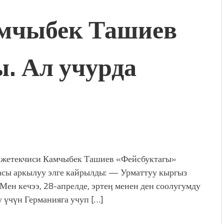
чыбек Ташиев
. Ал учурда
етекчиси Камчыбек Ташиев «Фейсбуктагы»
асы аркылуу элге кайрылды: — Урматтуу кыргыз
Мен кечээ, 28-апрелде, эртеӊ менен ден соолугумду
у үчүн Германияга учуп […]