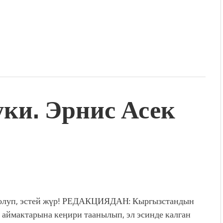
уки. Эрнис Асек
олуп, эстей жүр! РЕДАКЦИЯДАН: Кыргызстандын
 аймактарына кеӊири таанылып, эл эсинде калган