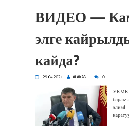
ВИДЕО — Кам
элге кайрылды
кайда?
29.04.2021
ALAKAN
0
УКМК ж
баракч
элим! 
карату