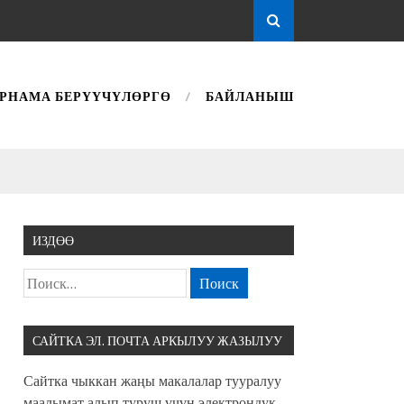
РНАМА БЕРҮҮЧҮЛӨРГӨ
БАЙЛАНЫШ
ИЗДӨӨ
САЙТКА ЭЛ. ПОЧТА АРКЫЛУУ ЖАЗЫЛУУ
Сайтка чыккан жаңы макалалар тууралуу
маалымат алып туруш үчүн электрондук