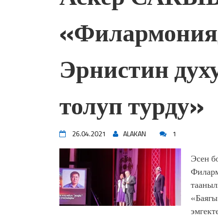
«Филармонияд
Эрнистин духу,
толуп турду»
26.04.2021
ALAKAN
1
Эсен б
Филарм
тааныл
«Баягы
эмгект