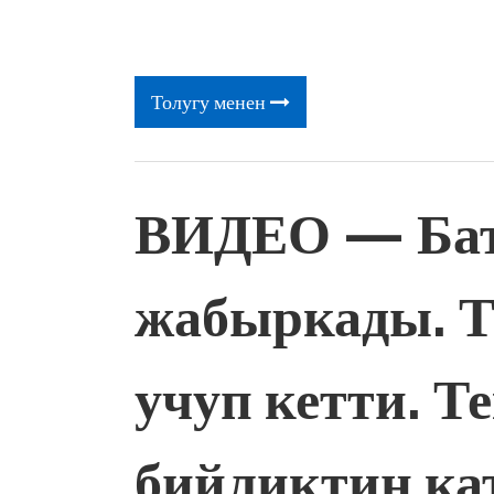
Толугу менен
ВИДЕО — Батк
жабыркады. Т
учуп кетти. Т
бийликтин ка