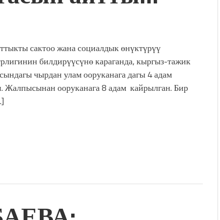
ттыкты сактоо жана социалдык өнүктүрүү
рлигинин билдирүүсүнө караганда, кыргыз-тажик
асындагы чырдан улам ооруканага дагы 4 адам
. Жалпысынан ооруканага 8 адам кайрылган. Бир
…]
БАЕВА: