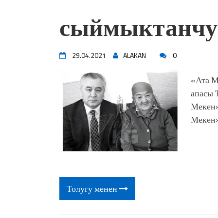
жоопкерчилик!"
сыймыктанчу
Садыр ЖАПАРОВ: “Айтматов
үчүн, улуу көч уланышы үчүн 
“Китепкана түнγ-2026”: Пси
менен жолугушууга келиңиз! 
29.04.2021
ALAKAN
0
Латын арибиндеги “Чабуул”..
тарыхы жана редакторлору... 
«Ата М
“КАРА КЕМПИР”: ҮМҮТТ
апасы 
Кыргызстандагы эң ири музы
Мекен»
Royal Central Park'ка 30 миң 
Мекен»
Толугу менен