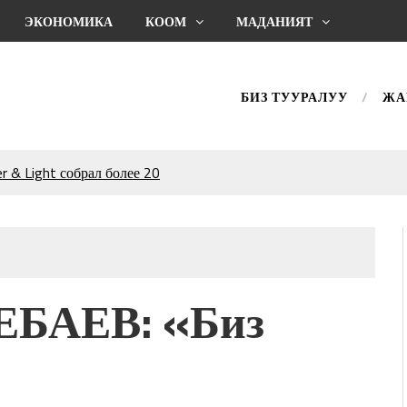
ЭКОНОМИКА
КООМ
МАДАНИЯТ
БИЗ ТУУРАЛУУ
ЖА
 & Light собрал более 20
Уңгужол” темадагы
р дагы катышса жакшы
КТАГАН ЖУСУП
ЕБАЕВ: «Биз
впечатляющим шоу
l Central Park
ахмат союзунун
ым сыймык жана чоң