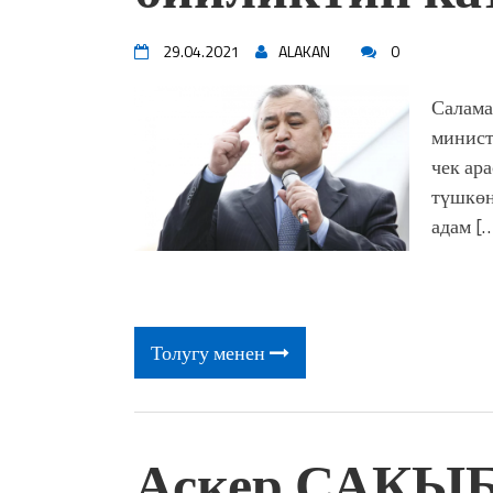
29.04.2021
ALAKAN
0
Салама
минист
чек ар
түшкөн
адам [
Толугу менен
Аскер САКЫ