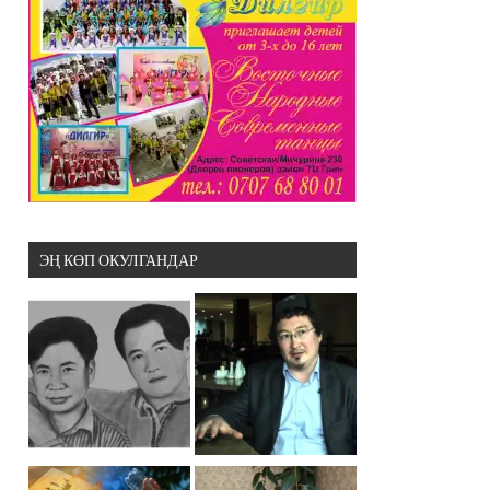
ЭҢ КӨП ОКУЛГАНДАР