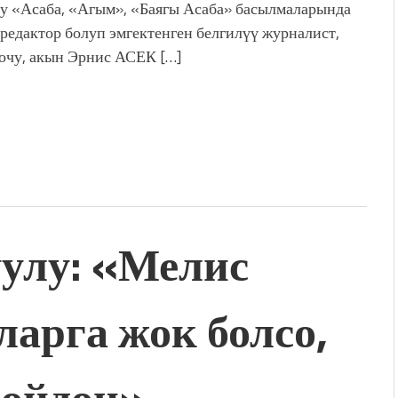
у «Асаба, «Агым», «Баягы Асаба» басылмаларында
редактор болуп эмгектенген белгилүү журналист,
очу, акын Эрнис АСЕК […]
улу: «Мелис
арга жок болсо,
бойдон»