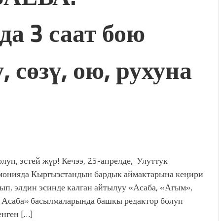
а 3 саат бою
 сөзү, ою, рухуна
олуп, эстей жүр! Кечээ, 25-апрелде, Улуттук
онияда Кыргызстандын бардык аймактарына кеӊири
ып, элдин эсинде калган айтылуу «Асаба, «Агым»,
 Асаба» басылмаларында башкы редактор болуп
енген […]