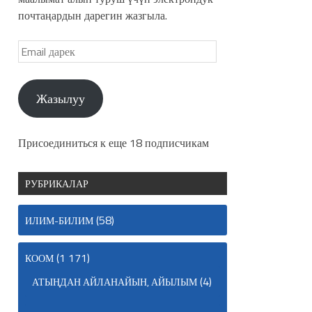
почтаңардын дарегин жазгыла.
Жазылуу
Присоединиться к еще 18 подписчикам
РУБРИКАЛАР
(58)
ИЛИМ-БИЛИМ
(1 171)
КООМ
(4)
АТЫҢДАН АЙЛАНАЙЫН, АЙЫЛЫМ