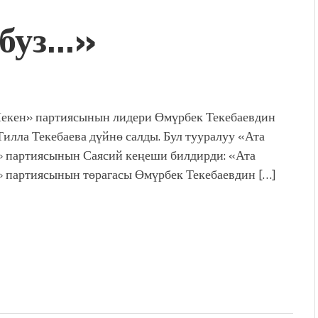
буз…»
дой адабият алпы чыгыш
журнал сөзсүз керек!”
холог Мээрим Мураталиева
(Дарек. Видео)
. “Ала-Тоо” журналынын
(Тизме. Видео)
екен» партиясынын лидери Өмүрбек Текебаевдин
ҮН ТҮБӨЛҮК СИМВОЛУ
Тилла Текебаева дүйнө салды. Бул тууралуу «Ата
калуу фонтанды көрүү үчүн
 партиясынын Саясий кеңеши билдирди: «Ата
адам чогулду
 партиясынын төрагасы Өмүрбек Текебаевдин […]