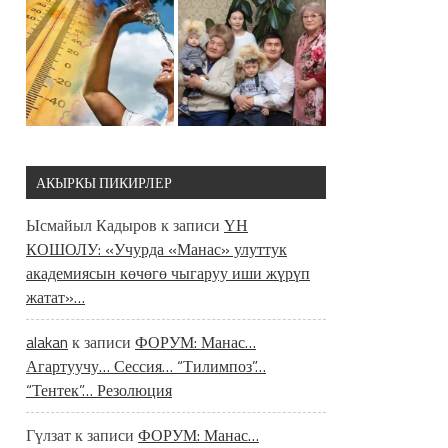
АКЫРКЫ ПИКИРЛЕР
Ысмайыл Кадыров
к записи
ҮН
КОШОЛУ: «Учурда «Манас» улуттук
академиясын көчөгө чыгаруу иши жүрүп
жатат»…
alakan
к записи
ФОРУМ: Манас…
Агартуучу… Сессия… “Тилимпоз”…
“Тентек”… Резолюция
Гүлзат
к записи
ФОРУМ: Манас…