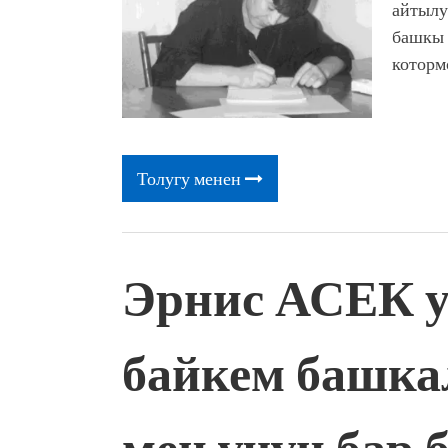
айтылу
башкы 
которм
Толугу менен
Эрнис АСЕК у
байкем башкал
мен үчүн бар 