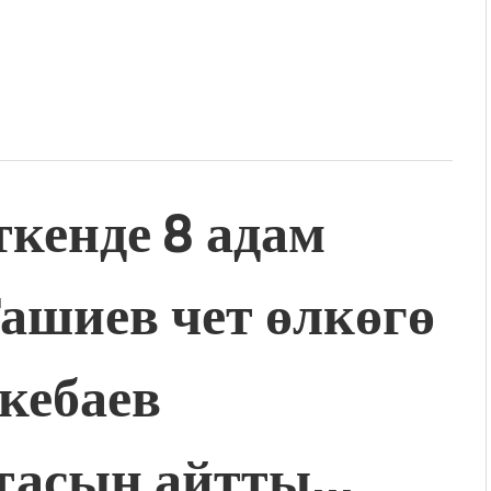
енде 8 адам
ашиев чет өлкөгө
екебаев
тасын айтты…