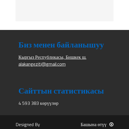
Биз менен байланышуу
Кыргыз Республикасы, Бишкек ш.
alakangeziti@gmail.com
Сайттын статистикасы
4 593 383 көрүүлөр
Designed By
Башына өтүү