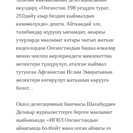
өкүлдөрү «Ооганстан 398 уездден турат,
250дөйү азыр биздин кыймылдын
көзөмөлүндө» дешти. Айткандай эле,
талибандар жүрүшү ыкчамдап, акыркы
учурларда маалымат катары чыгып жаткан
видеолордон Ооганстандын башка өлкөлөр
менен чектеш жерлериндеги мамлекеттик
желектери түшүрүлүп, аталган кыймыл
тутунган Афганистан Ислам Эмиратынын
желектери көтөрүлүп жатканын көрүүгө
болот…
Ошол делегациянын башчысы Шахабуддин
Делавар журналисттерге берген маалымат
жыйынында: «ИГИЛ Ооганстандын
аймагында болбойт жана ооган аймагы эч