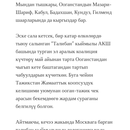
Мындан тышкары, Ооганстандын Мазари-
Шариф, Кабул, Бадахшан, Кундуз, Гилменд
шаарларында да кыргыздар бар.
Эске сала кетсек, бир катар өлкөлөрдө
тыюу салынган “Талибан” кыймылы АКШ
башында турган эл аралык коалиция
күчтөрү май айынан тарта Ооганстандан
чыгып кете баштагандан тартып
чабуулдарын күчөткөн. Буга чейин
Тажикстан Жамааттык коопсуздук
келишими уюмунан ооган-тажик чек
арасын бекемдөөгө жардам сураганы
белгилүү болгон.
Айтмакчы, кечээ жакында Москвага барган
талибан кыймылынын делегациясынын