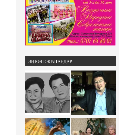
ЭҢ КӨП ОКУЛГАНДАР