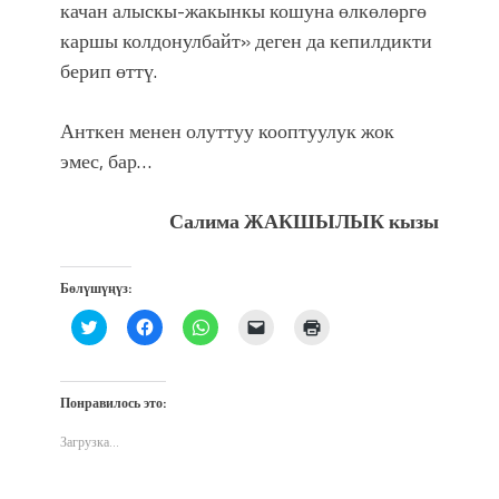
качан алыскы-жакынкы кошуна өлкөлөргө
каршы колдонулбайт» деген да кепилдикти
берип өттү.
Анткен менен олуттуу кооптуулук жок
эмес, бар…
Салима ЖАКШЫЛЫК кызы
Бөлүшүңүз:
Нажмите,
Нажмите,
Нажмите,
Послать
Нажмите
чтобы
чтобы
чтобы
ссылку
для
поделиться
открыть
поделиться
другу
печати
на
на
в
по
(Открывается
Twitter
Facebook
WhatsApp
электронной
в
(Открывается
(Открывается
(Открывается
почте
новом
Понравилось это:
в
в
в
(Открывается
окне)
новом
новом
новом
в
окне)
окне)
окне)
новом
Загрузка...
окне)