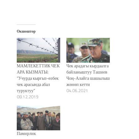
Окшоштор
МАМЛЕКЕТТИК ЧЕК
Чек арадагы кырдаалга
АРА КЫЗМАТЫ:
байланыштуу Ташиев
“Учурда кыргыз-өзбек
Чоң-Алайга шашылыш
чек арасында абал
жөнөп кетти
туруктуу”
04.06.2021
08.12.2019
Памирлик