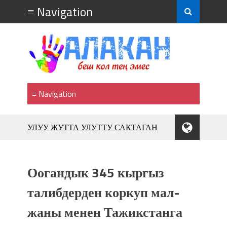
УЛУУ ЖУТТА УЛУТТУ САКТАГАН
ЖУСУП АБДРАХМАНОВ
10 000 гостей насладились
впечатляющим шоу музыкальных
Оогандык 345 кыргыз
фонтанов в Royal Central Park
Аида САЛЯНОВА: "Кыргыз шахмат
талибдерден коркуп мал-
союзунун президенти болуп
жаны менен Тажикстанга
шайланышым сыймык жана чоң
жоопкерчилик!"