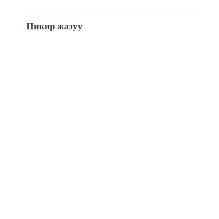
Пикир жазуу