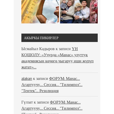
АКЫРКЫ ПИКИРЛЕР
Ысмайыл Кадыров
к записи
ҮН
КОШОЛУ: «Учурда «Манас» улуттук
академиясын көчөгө чыгаруу иши жүрүп
жатат»…
alakan
к записи
ФОРУМ: Манас…
Агартуучу… Сессия… “Тилимпоз”…
“Тентек”… Резолюция
Гүлзат
к записи
ФОРУМ: Манас…
Агартуучу… Сессия… “Тилимпоз”…