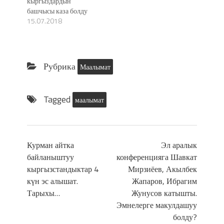
кыргыздардын
башчысы каза болду
15.07.2018
Рубрика
Маалымат
Tagged
маалымат
Курман айтка
Эл аралык
байланыштуу
конференцияга Шавкат
кыргызстандыктар 4
Мирзиёев, Акылбек
күн эс алышат.
Жапаров, Ибрагим
Тарыхы…
Жунусов катышты.
Эмнелерге макулдашуу
болду?