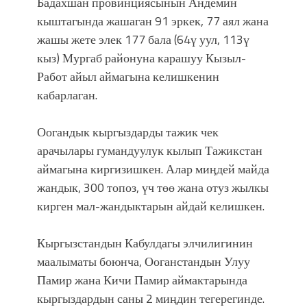
Бадахшан провинциясынын Андемин
атка минерлер дагы катышса жакшы
болмок”
кыштагында жашаган 91 эркек, 77 аял жана
жашы жете элек 177 бала (64ү уул, 113ү
кыз) Мургаб районуна карашуу Кызыл-
Работ айыл аймагына келишкенин
кабарлаган.
Оогандык кыргыздарды тажик чек
арачылары гумандуулук кылып Тажикстан
аймагына киргизишкен. Алар миӊдей майда
жандык, 300 топоз, үч төө жана отуз жылкы
кирген мал-жандыктарын айдай келишкен.
Кыргызстандын Кабулдагы элчилигинин
маалыматы боюнча, Ооганстандын Улуу
Памир жана Кичи Памир аймактарында
кыргыздардын саны 2 миңдин тегерегинде.